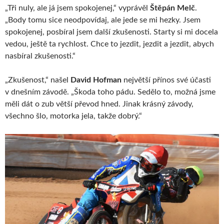
„Tři nuly, ale já jsem spokojenej,“ vyprávěl
Štěpán Melč
.
„Body tomu sice neodpovídaj, ale jede se mi hezky. Jsem
spokojenej, posbíral jsem další zkušenosti. Starty si mi docela
vedou, ještě ta rychlost. Chce to jezdit, jezdit a jezdit, abych
nasbíral zkušenosti.“
„Zkušenost,“ našel
David Hofman
největší přínos své účasti
v dnešním závodě. „Škoda toho pádu. Sedělo to, možná jsme
měli dát o zub větší převod hned. Jinak krásný závody,
všechno šlo, motorka jela, takže dobrý.“