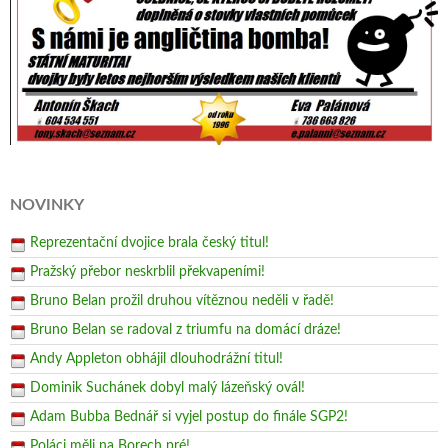
NOVINKY
Reprezentační dvojice brala český titul!
Pražský přebor neskrblil překvapeními!
Bruno Belan prožil druhou vítěznou neděli v řadě!
Bruno Belan se radoval z triumfu na domácí dráze!
Andy Appleton obhájil dlouhodrážní titul!
Dominik Suchánek dobyl malý lázeňský ovál!
Adam Bubba Bednář si vyjel postup do finále SGP2!
Poláci měli na Borech pré!