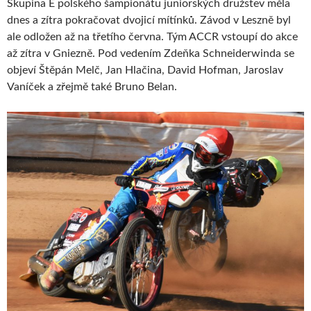
Skupina E polského šampionátu juniorských družstev měla
dnes a zítra pokračovat dvojicí mítínků. Závod v Leszně byl
ale odložen až na třetího června. Tým ACCR vstoupí do akce
až zítra v Gniezně. Pod vedením Zdeňka Schneiderwinda se
objeví Štěpán Melč, Jan Hlačina, David Hofman, Jaroslav
Vaníček a zřejmě také Bruno Belan.