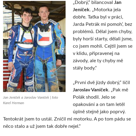
„Dobrý,“ bilancoval
Jan
Jeníček
. „Motorka jela
dobře. Taťka byl v práci,
Jarda Petrák mi pomoh‘, bez
problémů. Dělal jsem chyby,
byly horší starty, dělali jsme,
co jsem mohli. Cejtil jsem se
v klidu, připravenej na
závody, ale ty chyby mě
stály body.“
„První dvě jízdy dobrý,“ líčil
Jaroslav Vaníček
. „Pak mě
Polák shodil. Jelo se
Jan Jeníček a Jaroslav Vaníček | foto
Karel Herman
opakování a on tam letěl
úplně stejně jako poprvý.
Tentokrát jsem to ustál. Zničil mi motorku. A po tom pádu se
něco stalo a už jsem tak dobře nejel.“