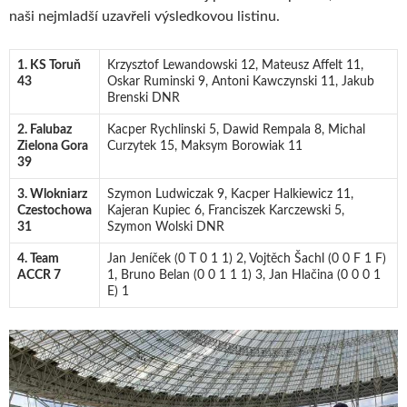
naši nejmladší uzavřeli výsledkovou listinu.
1. KS Toruň
Krzysztof Lewandowski 12, Mateusz Affelt 11,
43
Oskar Ruminski 9, Antoni Kawczynski 11, Jakub
Brenski DNR
2. Falubaz
Kacper Rychlinski 5, Dawid Rempala 8, Michal
Zielona Gora
Curzytek 15, Maksym Borowiak 11
39
3. Wlokniarz
Szymon Ludwiczak 9, Kacper Halkiewicz 11,
Czestochowa
Kajeran Kupiec 6, Franciszek Karczewski 5,
31
Szymon Wolski DNR
4. Team
Jan Jeníček (0 T 0 1 1) 2, Vojtěch Šachl (0 0 F 1 F)
ACCR 7
1, Bruno Belan (0 0 1 1 1) 3, Jan Hlačina (0 0 0 1
E) 1