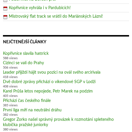
Kopřivnice vyhrála i v Pardubicích!
Mistrovský flat track se vrátil do Mariánských Lázní!
NEJČTENĚJŠÍ ČLÁNKY
Kopřivnice slavila hattrick
588 views
Cizinci se valí do Prahy
506 views
Leader přijíždí hájit svou pozici na ovál svého arcirivala
418 views
Dvě dobré zprávy přichází o víkendové SGP v Lodži
408 views
Karel Průša letos nepojede, Petr Marek na podzim
405 views
Přichází čas českého finále
385 views
První liga míří na neutrální dráhu
382 views
Gregor Zorko našel správný provázek k rozmotání spleteného
klubíčka pražské juniorky
380 views