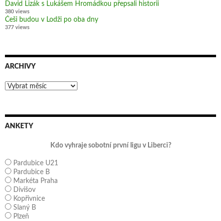
David Lizák s Lukášem Hromádkou přepsali historii
380 views
Češi budou v Lodži po oba dny
377 views
ARCHIVY
Archivy
ANKETY
Kdo vyhraje sobotní první ligu v Liberci?
Pardubice U21
Pardubice B
Markéta Praha
Divišov
Kopřivnice
Slaný B
Plzeň