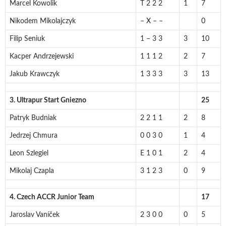
Marcel Kowolik
T 2 2 2
1
7
Nikodem Mikolajczyk
– X – –
0
Filip Seniuk
1 – 3 3
3
10
Kacper Andrzejewski
1 1 1 2
2
7
Jakub Krawczyk
1 3 3 3
3
13
3. Ultrapur Start Gniezno
25
Patryk Budniak
2 2 1 1
2
8
Jedrzej Chmura
0 0 3 0
1
4
Leon Szlegiel
E 1 0 1
2
4
Mikolaj Czapla
3 1 2 3
0
9
4. Czech ACCR Junior Team
17
Jaroslav Vaníček
2 3 0 0
0
5