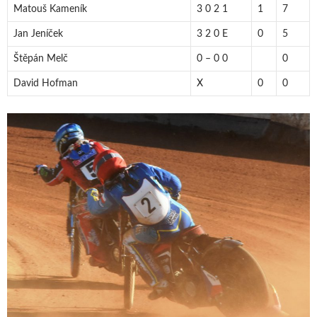
Matouš Kameník
3 0 2 1
1
7
Jan Jeníček
3 2 0 E
0
5
Štěpán Melč
0 – 0 0
0
David Hofman
X
0
0