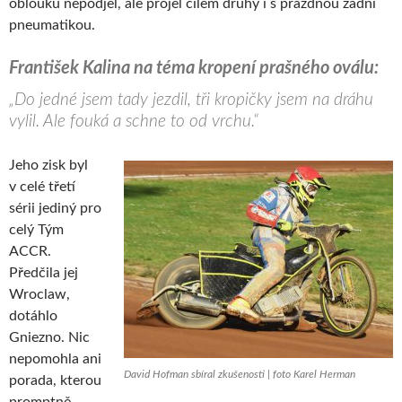
oblouku nepodjel, ale projel cílem druhý i s prázdnou zadní
pneumatikou.
František Kalina na téma kropení prašného oválu:
„Do jedné jsem tady jezdil, tři kropičky jsem na dráhu
vylil. Ale fouká a schne to od vrchu.“
Jeho zisk byl
v celé třetí
sérii jediný pro
celý Tým
ACCR.
Předčila jej
Wroclaw,
dotáhlo
Gniezno. Nic
nepomohla ani
David Hofman sbíral zkušenosti | foto Karel Herman
porada, kterou