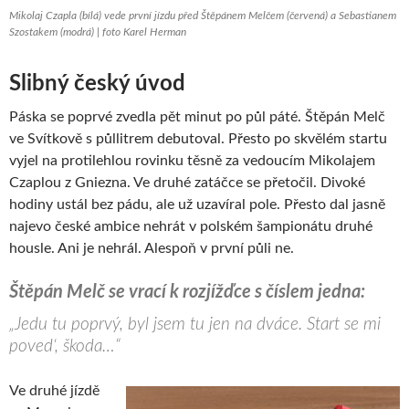
Mikolaj Czapla (bílá) vede první jízdu před Štěpánem Melčem (červená) a Sebastianem
Szostakem (modrá) | foto Karel Herman
Slibný český úvod
Páska se poprvé zvedla pět minut po půl páté. Štěpán Melč
ve Svítkově s půllitrem debutoval. Přesto po skvělém startu
vyjel na protilehlou rovinku těsně za vedoucím Mikolajem
Czaplou z Gniezna. Ve druhé zatáčce se přetočil. Divoké
hodiny ustál bez pádu, ale už uzavíral pole. Přesto dal jasně
najevo české ambice nehrát v polském šampionátu druhé
housle. Ani je nehrál. Alespoň v první půli ne.
Štěpán Melč se vrací k rozjížďce s číslem jedna:
„Jedu tu poprvý, byl jsem tu jen na dváce. Start se mi
poved‘, škoda…“
Ve druhé jízdě