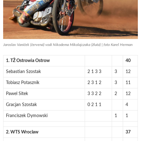
Jaroslav Vaníček (červená) vodí Nikodema Mikolajczaka (žlutá) | foto Karel Herman
1. TŽ Ostrowia Ostrow
40
Sebastian Szostak
2 1 3 3
3
12
Tobiasz Potasznik
2 3 1 2
3
11
Pawel Sitek
3 3 2 2
2
12
Gracjan Szostak
0 2 1 1
4
Franciszek Dymowski
1
1
2. WTS Wroclaw
37