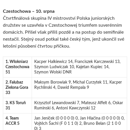
Czestochowa – 10. srpna
Čtvrtfinálová skupina IV mistrovství Polska juniorských
družstev se uzavřela v Czestochowej triumfem suverénním
domácích. Přišel však příliš pozdě a na postup do semifinále
nestačil. Stejný osud potkal také český tým, jenž ukončil své
letošní působení čtvrtou příčkou.
1. Wlokniarz
Kacper Halkiewicz 14, Franciszek Karczewski 13,
Czestochowa
Szymon Ludwiczak 10, Kajetan Kupiec 14,
51
Szymon Wolski DNR
2. Falubaz
Maksym Borowiak 9, Michal Curzytek 11, Kacper
Zielona Gora
Rychlinski 4, Dawid Rempala 9
33
3. KS Toruň
Krzysztof Lewandowski 7, Mateusz Affelt 6, Oskar
31
Ruminski 6, Antoni Kawczynski 12
4. Team
Jan Jeníček (0 0 0 0 0) 0, Jan Hlačina (0 0 0 0 0) 0,
ACCR 5
Vojtěch Šachl (F 0 1 1 0) 2, Bruno Belan (2 1 0 0
0) 3