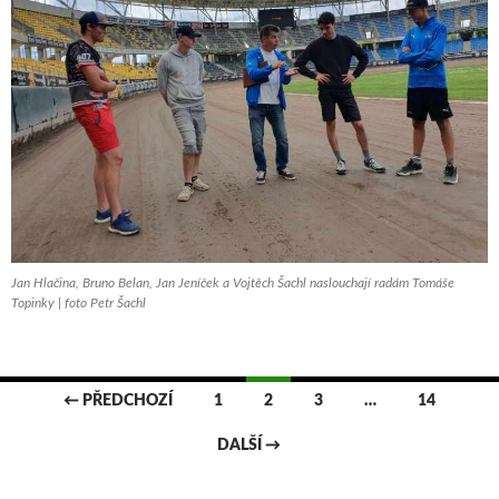
Jan Hlačina, Bruno Belan, Jan Jeníček a Vojtěch Šachl naslouchají radám Tomáše
Topinky | foto Petr Šachl
← PŘEDCHOZÍ
1
2
3
…
14
Navigace
DALŠÍ →
pro