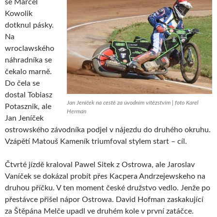
se Marcel
Kowolik
dotknul pásky.
Na
wroclawského
náhradníka se
čekalo marně.
Do čela se
dostal Tobiasz
Jan Jeníček na cestě za úvodním vítězstvím | foto Karel
Potasznik, ale
Herman
Jan Jeníček
ostrowského závodníka podjel v nájezdu do druhého okruhu.
Vzápětí Matouš Kameník triumfoval stylem start – cíl.
Čtvrté jízdě kraloval Pawel Sitek z Ostrowa, ale Jaroslav
Vaníček se dokázal probít přes Kacpera Andrzejewskeho na
druhou příčku. V ten moment české družstvo vedlo. Jenže po
přestávce přišel nápor Ostrowa. David Hofman zaskakující
za Štěpána Melče upadl ve druhém kole v první zatáčce.