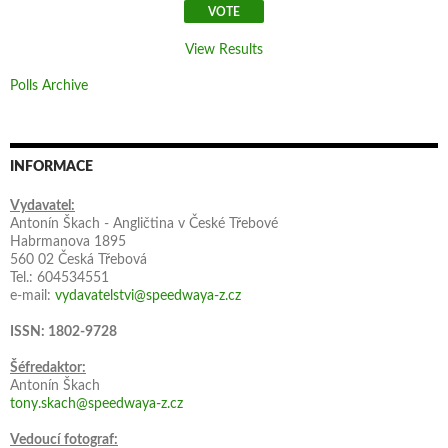
View Results
Polls Archive
INFORMACE
Vydavatel:
Antonín Škach - Angličtina v České Třebové
Habrmanova 1895
560 02 Česká Třebová
Tel.: 604534551
e-mail:
vydavatelstvi@speedwaya-z.cz
ISSN: 1802-9728
Šéfredaktor:
Antonín Škach
tony.skach@speedwaya-z.cz
Vedoucí fotograf: