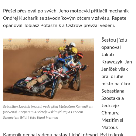
Přešel přes ovál po svých. Jeho motocykl přitlačil mechanik
Ondřej Kucharík se závodníkovým otcem v závěsu. Repete
opanoval Tobiasz Potasznik a Ostrow převzal vedení.
Šestou jízdu
opanoval
Jakub
Krawczyk. Jan
Jeníček však
bral druhé
místo na úkor
Sebastiana
Szostaka a
Jedrzeje
Sebastian Szostak (modrá) vede před Matoušem Kameníkem
(červená), Kacperem Andrzejewskim (žlutá) a Leonem
Chmury.
Szlegielem (bílá) | foto Karel Herman
Mezitím si
Matouš
Kameník nechal v depu nastavit lehčí převod. Byl to krok