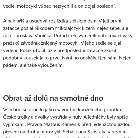
vedle, motocykl vůbec nezrychlil a on dojel poslední.
A pak přišla osudová rozjížďka s číslem osm. V její první
zatáčce poslal Nikodem Mikolajczyk k zemi nejen sebe, ale
také Jaroslava Vaníčka. Pořadatelé vyměnili nafukovací vaky,
pražský závodník zničený motocykl. V jeho sedle se ujal
vedení. Polák útočil, až v předposlední zatáčce zkusil
podobný kousek jako prve. Nyní ho odskákal jen sám. Nejen
pádem, ale také vyloučením.
Obrat až dolů na samotné dno
Všechno se otočilo jako mávnutím kouzelného proutku.
České trojky a dvojky vystřídaly nuly. A jedničky byly spíše
výjimkami. Pravda Matouš Kameník před jedenáctou jízdou
přesedl na druhý motocykl. Sebastiana Szostaka v prvním