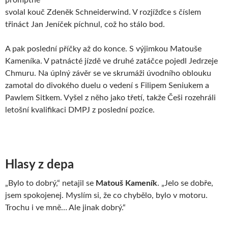
promptně
svolal kouč Zdeněk Schneiderwind. V rozjížďce s číslem
třináct Jan Jeníček píchnul, což ho stálo bod.
A pak poslední příčky až do konce. S výjimkou Matouše
Kameníka. V patnácté jízdě ve druhé zatáčce pojedl Jedrzeje
Chmuru. Na úplný závěr se ve skrumáži úvodního oblouku
zamotal do divokého duelu o vedení s Filipem Seniukem a
Pawlem Sitkem. Vyšel z něho jako třetí, takže Češi rozehráli
letošní kvalifikaci DMPJ z poslední pozice.
Hlasy z depa
„Bylo to dobrý,“ netajil se
Matouš Kameník
. „Jelo se dobře,
jsem spokojenej. Myslím si, že co chybělo, bylo v motoru.
Trochu i ve mně… Ale jinak dobrý.“