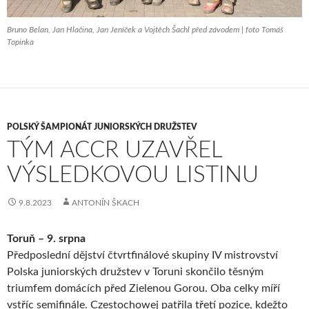
Bruno Belan, Jan Hlačina, Jan Jeníček a Vojtěch Šachl před závodem | foto Tomáš
Topinka
POLSKÝ ŠAMPIONÁT JUNIORSKÝCH DRUŽSTEV
TÝM ACCR UZAVŘEL
VÝSLEDKOVOU LISTINU
9.8.2023
ANTONÍN ŠKACH
Toruň – 9. srpna
Předposlední dějství čtvrtfinálové skupiny IV mistrovství
Polska juniorských družstev v Toruni skončilo těsným
triumfem domácích před Zielenou Gorou. Oba celky míří
vstříc semifinále. Czestochowej patřila třetí pozice, kdežto