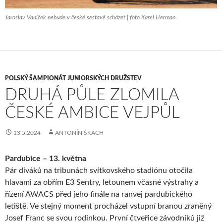
Jaroslav Vaníček nebude v české sestavě scházet | foto Karel Herman
POLSKÝ ŠAMPIONÁT JUNIORSKÝCH DRUŽSTEV
DRUHÁ PŮLE ZLOMILA
ČESKÉ AMBICE VEJPŮL
13.5.2024
ANTONÍN ŠKACH
Pardubice – 13. května
Pár diváků na tribunách svítkovského stadiónu otočila
hlavami za obřím E3 Sentry, letounem včasné výstrahy a
řízení AWACS před jeho finále na ranvej pardubického
letiště. Ve stejný moment procházel vstupní branou zraněný
Josef Franc se svou rodinkou. První čtveřice závodníků již