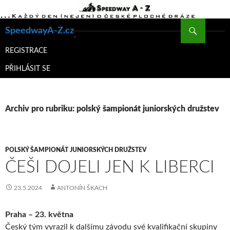
Hledat
SpeedwayA-Z.cz
PŘEJÍT
K
REGISTRACE
OBSAHU
PŘIHLÁSIT SE
WEBU
Archiv pro rubriku: polský šampionát juniorských družstev
POLSKÝ ŠAMPIONÁT JUNIORSKÝCH DRUŽSTEV
ČEŠI DOJELI JEN K LIBERCI
23.5.2024
ANTONÍN ŠKACH
Praha – 23. května
Český tým vyrazil k dalšímu závodu své kvalifikační skupiny