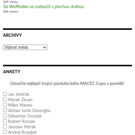
369 views
Tai Woffinden se rozloučil s plochou dráhou
366 views
ARCHIVY
Archivy
ANKETY
Označte nejlepší trojici pardubického MACEC Cupu v pondělí:
Jan Jeníček
Marek Ziman
Milen Manev
Adrian Sorin Gheorghe
Sebastian Szostak
Robert Roszak
Jaroslav Petrák
Andrej Rozaljuk