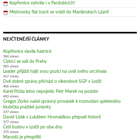
Kopřivnice vyhrála i v Pardubicích!
Mistrovský flat track se vrátil do Mariánských Lázní!
NEJČTENĚJŠÍ ČLÁNKY
Kopřivnice slavila hattrick
584 views
Cizinci se valí do Prahy
505 views
Leader přijíždí hájit svou pozici na ovál svého arcirivala
417 views
Dvě dobré zprávy přichází o víkendové SGP v Lodži
406 views
Karel Průša letos nepojede, Petr Marek na podzim
403 views
Gregor Zorko našel správný provázek k rozmotání spleteného
klubíčka pražské juniorky
377 views
David Lizák s Lukášem Hromádkou přepsali historii
377 views
Češi budou v Lodži po oba dny
375 views
Marodů je přespříliš