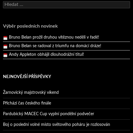
Vyhledávání
Andy Appleton obhájil dlouhodrážní titul!
Reprezentační dvojice brala český titul!
Pražský přebor neskrblil překvapeními!
Výběr posledních novinek
Bruno Belan prožil druhou vítěznou neděli v řadě!
Bruno Belan se radoval z triumfu na domácí dráze!
Andy Appleton obhájil dlouhodrážní titul!
Reprezentační dvojice brala český titul!
NEJNOVĚJŠÍ PŘÍSPĚVKY
Žarnovický majstrovský víkend
Přichází čas českého finále
Pardubický MACEC Cup vyplní pondělní podvečer
Boj o poslední volné místo světového poháru je rozlosován