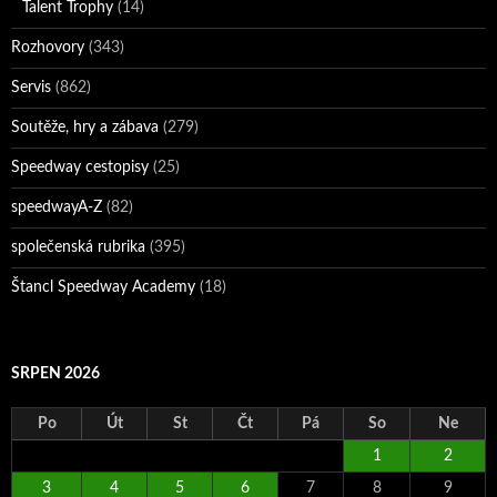
Talent Trophy
(14)
Rozhovory
(343)
Servis
(862)
Soutěže, hry a zábava
(279)
Speedway cestopisy
(25)
speedwayA-Z
(82)
společenská rubrika
(395)
Štancl Speedway Academy
(18)
SRPEN 2026
Po
Út
St
Čt
Pá
So
Ne
1
2
3
4
5
6
7
8
9