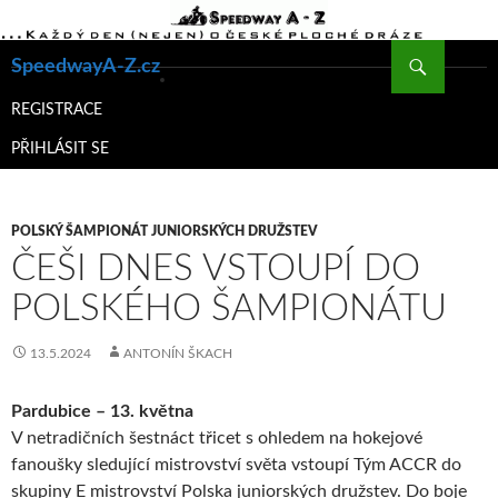
Hledat
SpeedwayA-Z.cz
PŘEJÍT
K
REGISTRACE
OBSAHU
PŘIHLÁSIT SE
WEBU
POLSKÝ ŠAMPIONÁT JUNIORSKÝCH DRUŽSTEV
ČEŠI DNES VSTOUPÍ DO
POLSKÉHO ŠAMPIONÁTU
13.5.2024
ANTONÍN ŠKACH
Pardubice – 13. května
V netradičních šestnáct třicet s ohledem na hokejové
fanoušky sledující mistrovství světa vstoupí Tým ACCR do
skupiny E mistrovství Polska juniorských družstev. Do boje