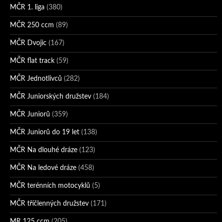
MČR 1. liga
(380)
MČR 250 ccm
(89)
MČR Dvojic
(167)
MČR flat track
(59)
MČR Jednotlivců
(282)
MČR Juniorských družstev
(184)
MČR Juniorů
(359)
MČR Juniorů do 19 let
(138)
MČR Na dlouhé dráze
(123)
MČR Na ledové dráze
(458)
MČR terénních motocyklů
(5)
MČR tříčlenných družstev
(171)
MR 125 ccm
(205)