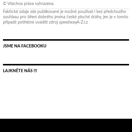
© Všechna práva vyhrazena.
Faktické údaje zde publikované je možné používat i bez předchozího
souhlasu pro šíření dobrého jména české ploché dráhy, jen je v tomto
případě potřebné uvádět zdroj speedwayA-Z.cz
JSME NA FACEBOOKU
LAJKNĚTE NÁS !!!
Bruno Belan se radoval z triumfu na domácí dráze!