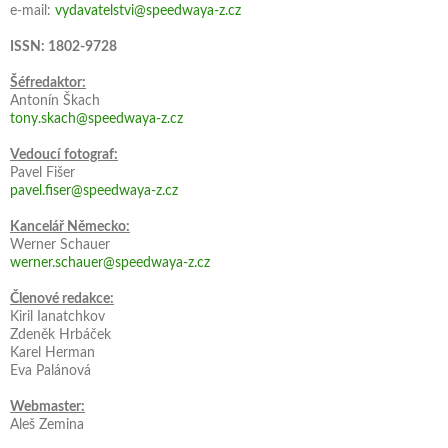
e-mail:
vydavatelstvi@speedwaya-z.cz
ISSN: 1802-9728
Šéfredaktor:
Antonín Škach
tony.skach@speedwaya-z.cz
Vedoucí fotograf:
Pavel Fišer
pavel.fiser@speedwaya-z.cz
Kancelář Německo:
Werner Schauer
werner.schauer@speedwaya-z.cz
Členové redakce:
Kiril Ianatchkov
Zdeněk Hrbáček
Karel Herman
Eva Palánová
Webmaster:
Aleš Zemina