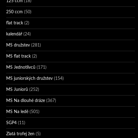
125 ccm
(18)
250 ccm
(50)
flat track
(2)
kalendář
(24)
MS družstev
(281)
MS flat track
(2)
MS Jednotlivců
(171)
MS juniorských družstev
(154)
MS Juniorů
(252)
MS Na dlouhé dráze
(367)
MS Na ledě
(501)
SGP4
(11)
Zlatá trofej žen
(5)