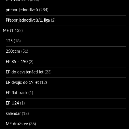
přebor jednotlivců
(284)
Přebor jednotlivců/1. liga
(2)
ME
(1 132)
125
(18)
250ccm
(51)
EP 85 – 190
(2)
EP do devatenácti let
(23)
EP dvojic do 19 let
(12)
EP flat track
(1)
EP U24
(1)
kalendář
(18)
ME družstev
(35)