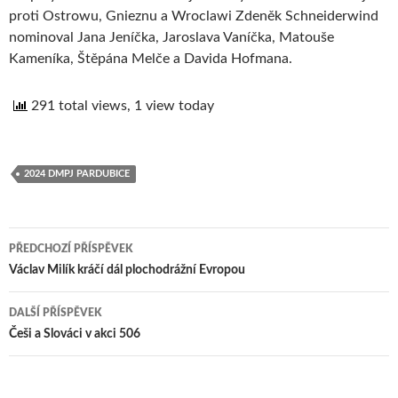
proti Ostrowu, Gnieznu a Wroclawi Zdeněk Schneiderwind
nominoval Jana Jeníčka, Jaroslava Vaníčka, Matouše
Kameníka, Štěpána Melče a Davida Hofmana.
291 total views, 1 view today
2024 DMPJ PARDUBICE
PŘEDCHOZÍ PŘÍSPĚVEK
Navigace
Václav Milík kráčí dál plochodrážní Evropou
pro
DALŠÍ PŘÍSPĚVEK
příspěvek
Češi a Slováci v akci 506