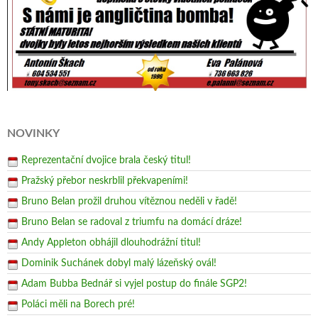
NOVINKY
Reprezentační dvojice brala český titul!
Pražský přebor neskrblil překvapeními!
Bruno Belan prožil druhou vítěznou neděli v řadě!
Bruno Belan se radoval z triumfu na domácí dráze!
Andy Appleton obhájil dlouhodrážní titul!
Dominik Suchánek dobyl malý lázeňský ovál!
Adam Bubba Bednář si vyjel postup do finále SGP2!
Poláci měli na Borech pré!