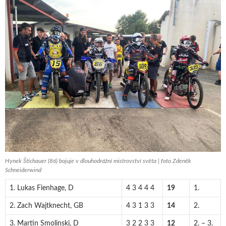
Hynek Štichauer (86) bojuje v dlouhodrážní mistrovství světa | foto Zdeněk
Schneiderwind
1. Lukas Fienhage, D
4 3 4 4 4
19
1.
2. Zach Wajtknecht, GB
4 3 1 3 3
14
2.
3. Martin Smolinski, D
3 2 2 3 3
12
2. – 3.