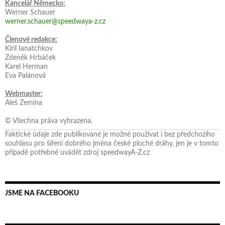
Kancelář Německo:
Werner Schauer
werner.schauer@speedwaya-z.cz
Členové redakce:
Kiril Ianatchkov
Zdeněk Hrbáček
Karel Herman
Eva Palánová
Webmaster:
Aleš Zemina
© Všechna práva vyhrazena.
Faktické údaje zde publikované je možné používat i bez předchozího
souhlasu pro šíření dobrého jména české ploché dráhy, jen je v tomto
případě potřebné uvádět zdroj speedwayA-Z.cz
JSME NA FACEBOOKU