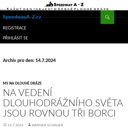
Hledat
SpeedwayA-Z.cz
PŘEJÍT
K
REGISTRACE
OBSAHU
PŘIHLÁSIT SE
WEBU
Archiv pro den: 14.7.2024
MS NA DLOUHÉ DRÁZE
NA VEDENÍ
DLOUHODRÁŽNÍHO SVĚTA
JSOU ROVNOU TŘI BORCI
14.7.2024
WERNER SCHAUER