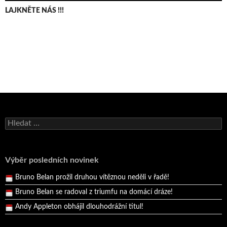
LAJKNĚTE NÁS !!!
Bruno Belan se radoval z triumfu na domácí dráze!
Andy Appleton obhájil dlouhodrážní titul!
Vyhledávání
Reprezentační dvojice brala český titul!
Pražský přebor neskrblil překvapeními!
Výběr posledních novinek
Bruno Belan prožil druhou vítěznou neděli v řadě!
Bruno Belan se radoval z triumfu na domácí dráze!
Andy Appleton obhájil dlouhodrážní titul!
Reprezentační dvojice brala český titul!