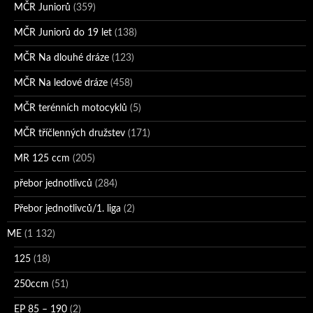
MČR Juniorů
(359)
MČR Juniorů do 19 let
(138)
MČR Na dlouhé dráze
(123)
MČR Na ledové dráze
(458)
MČR terénních motocyklů
(5)
MČR tříčlenných družstev
(171)
MR 125 ccm
(205)
přebor jednotlivců
(284)
Přebor jednotlivců/1. liga
(2)
ME
(1 132)
125
(18)
250ccm
(51)
EP 85 – 190
(2)