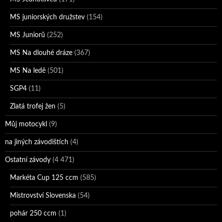
MS juniorských družstev
(154)
MS Juniorů
(252)
MS Na dlouhé dráze
(367)
MS Na ledě
(501)
SGP4
(11)
Zlatá trofej žen
(5)
Můj motocykl
(9)
na jiných závodištích
(4)
Ostatní závody
(4 471)
Markéta Cup 125 ccm
(585)
Mistrovství Slovenska
(54)
pohár 250 ccm
(1)