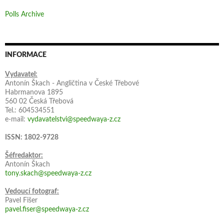
Polls Archive
INFORMACE
Vydavatel:
Antonín Škach - Angličtina v České Třebové
Habrmanova 1895
560 02 Česká Třebová
Tel.: 604534551
e-mail:
vydavatelstvi@speedwaya-z.cz
ISSN: 1802-9728
Šéfredaktor:
Antonín Škach
tony.skach@speedwaya-z.cz
Vedoucí fotograf:
Pavel Fišer
pavel.fiser@speedwaya-z.cz