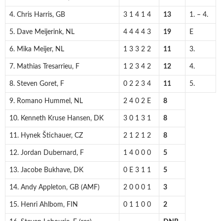
4. Chris Harris, GB
3 1 4 1 4
13
1. – 4.
5. Dave Meijerink, NL
4 4 4 4 3
19
E
6. Mika Meijer, NL
1 3 3 2 2
11
3.
7. Mathias Tresarrieu, F
1 2 3 4 2
12
4.
8. Steven Goret, F
0 2 2 3 4
11
5.
9. Romano Hummel, NL
2 4 0 2 E
8
10. Kenneth Kruse Hansen, DK
3 0 1 3 1
8
11. Hynek Štichauer, CZ
2 1 2 1 2
8
12. Jordan Dubernard, F
1 4 0 0 0
5
13. Jacobe Bukhave, DK
0 E 3 1 1
5
14. Andy Appleton, GB (AMF)
2 0 0 0 1
3
15. Henri Ahlbom, FIN
0 1 1 0 0
2