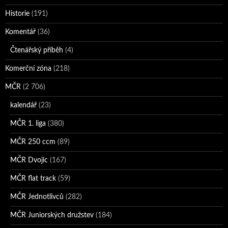
Historie
(191)
Komentář
(36)
Čtenářský příběh
(4)
Komerční zóna
(218)
MČR
(2 706)
kalendář
(23)
MČR 1. liga
(380)
MČR 250 ccm
(89)
MČR Dvojic
(167)
MČR flat track
(59)
MČR Jednotlivců
(282)
MČR Juniorských družstev
(184)