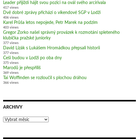
Leader přijíždí hájit svou pozici na ovál svého arcirivala
417 views
Dvě dobré zprávy přichází o víkendové SGP v Lodži
406 views
Karel Průša letos nepojede, Petr Marek na podzim
403 views
Gregor Zorko našel správný provázek k rozmotání spleteného
klubíčka pražské juniorky
377 views
David Lizák s Lukášem Hromádkou přepsali historii
377 views
Češi budou v Lodži po oba dny
375 views
Marodů je přespříliš
369 views
Tai Woffinden se rozloučil s plochou dráhou
366 views
ARCHIVY
Archivy