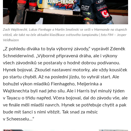
Zach Wajtknecht, Lukas Fienhage a Martin Smolinski se sešli v Marmande na stupních
vítězů, ale také na čele aktuální klasifikace světového šampionátu | foto FIM – Jesper
Veldhuizen
„Z pohledu diváka to byla výborný závody,“ vyprávěl Zdeněk
Schneiderwind. „Výborně připravená dráha, ale i výkony
všech závodníků se postaraly o hodně dobrou podívanou.
Hynek bojoval. Zkoušel nastavení motorky, ale vždy kousíček
po startu chyběl. Až na poslední jízdu, to vyhrál start. Ale
bohužel výkon mladíků Fienhageho, Meijerinka a
Wajtknechta byli nad jeho sílu. Ale i Harris byl minulý týden
v Tayacu o třídu napřed. Včera bojoval, dal do závodu vše, ale
ve finále měli mladší navrch. Hynek se potřebuje chytit a pak
bude mít šanci s nimi vítězit. Tak snad za měsíc
v Scheesselu…“