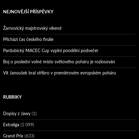
NEJNOVĚJŠÍ PŘÍSPĚVKY
Žarnovický majstrovský víkend
Přichází čas českého finále
Pardubický MACEC Cup vyplní pondělní podvečer
Boj o poslední volné místo světového poháru je rozlosován
Vít Janoušek bral stříbro v premiérovém evropském poháru
RUBRIKY
Dopisy z Jawy
(1)
Extraliga
(1 099)
Grand Prix
(633)