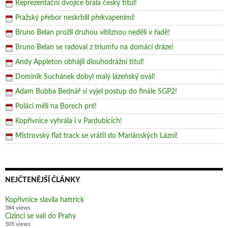
Reprezentační dvojice brala český titul!
Pražský přebor neskrblil překvapeními!
Bruno Belan prožil druhou vítěznou neděli v řadě!
Bruno Belan se radoval z triumfu na domácí dráze!
Andy Appleton obhájil dlouhodrážní titul!
Dominik Suchánek dobyl malý lázeňský ovál!
Adam Bubba Bednář si vyjel postup do finále SGP2!
Poláci měli na Borech pré!
Kopřivnice vyhrála i v Pardubicích!
Mistrovský flat track se vrátil do Mariánských Lázní!
NEJČTENĚJŠÍ ČLÁNKY
Kopřivnice slavila hattrick
584 views
Cizinci se valí do Prahy
505 views