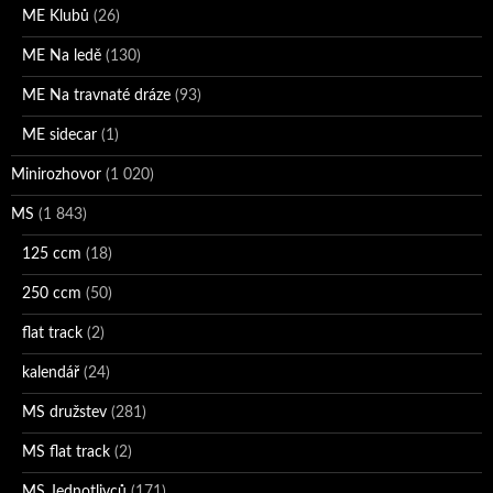
ME Klubů
(26)
ME Na ledě
(130)
ME Na travnaté dráze
(93)
ME sidecar
(1)
Minirozhovor
(1 020)
MS
(1 843)
125 ccm
(18)
250 ccm
(50)
flat track
(2)
kalendář
(24)
MS družstev
(281)
MS flat track
(2)
MS Jednotlivců
(171)