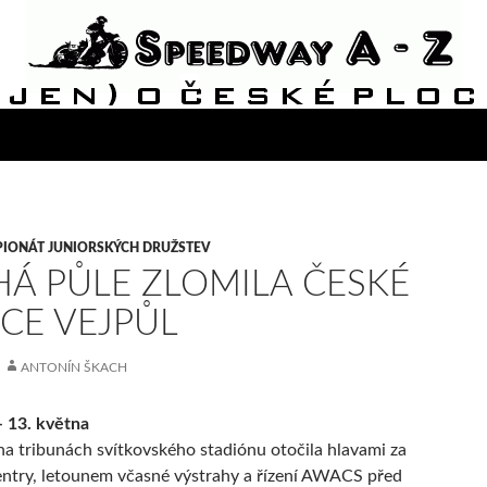
IONÁT JUNIORSKÝCH DRUŽSTEV
Á PŮLE ZLOMILA ČESKÉ
CE VEJPŮL
ANTONÍN ŠKACH
 13. května
na tribunách svítkovského stadiónu otočila hlavami za
ntry, letounem včasné výstrahy a řízení AWACS před