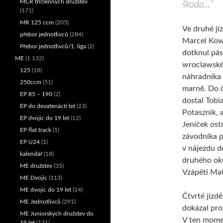
MČR tříčlenných družstev
škoda…“
(171)
MR 125 ccm
(205)
Ve druhé jí
přebor jednotlivců
(284)
Marcel Kow
Přebor jednotlivců/1. liga
(2)
dotknul pás
ME
(1 132)
wroclawsk
125
(18)
náhradníka 
250ccm
(51)
marně. Do č
EP 85 – 190
(2)
dostal Tobi
EP do devatenácti let
(23)
Potasznik, 
EP dvojic do 19 let
(12)
Jeníček os
EP flat track
(1)
závodníka p
EP U24
(1)
v nájezdu d
kalendář
(18)
druhého ok
ME družstev
(35)
Vzápětí Mat
ME Dvojic
(113)
ME dvojic do 19 let
(14)
Čtvrté jízd
ME Jednotlivců
(291)
dokázal pro
ME Juniorských družstev do
V ten momen
19 let
(131)