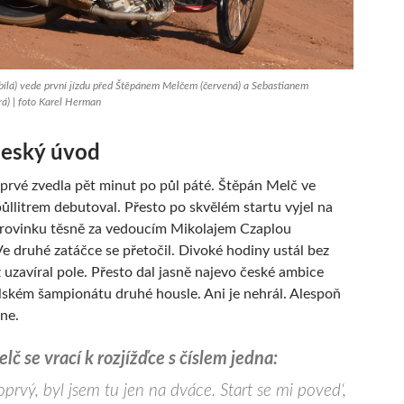
bílá) vede první jízdu před Štěpánem Melčem (červená) a Sebastianem
á) | foto Karel Herman
český úvod
prvé zvedla pět minut po půl páté. Štěpán Melč ve
půllitrem debutoval. Přesto po skvělém startu vyjel na
 rovinku těsně za vedoucím Mikolajem Czaplou
Ve druhé zatáčce se přetočil. Divoké hodiny ustál bez
ž uzavíral pole. Přesto dal jasně najevo české ambice
lském šampionátu druhé housle. Ani je nehrál. Alespoň
 ne.
č se vrací k rozjížďce s číslem jedna:
oprvý, byl jsem tu jen na dváce. Start se mi poved‘,