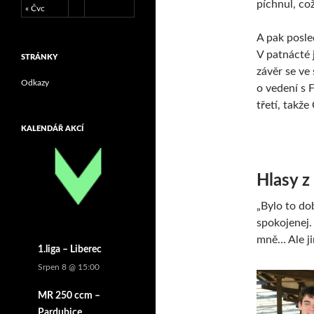
píchnul, co
« Čvc
A pak posle
V patnácté 
STRÁNKY
závěr se ve
Odkazy
o vedení s 
třetí, takže
KALENDÁŘ AKCÍ
Hlasy z
„Bylo to dob
spokojenej.
mně… Ale ji
1.liga – Liberec
Srpen 8 @ 15:00
MR 250 ccm –
Pardubice