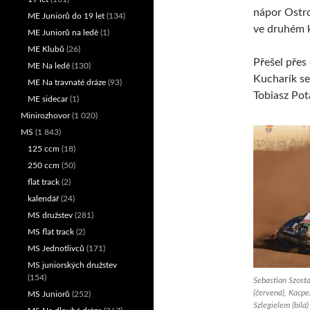
nápor Ostr
ME Juniorů do 19 let
(134)
ve druhém k
ME Juniorů na ledě
(1)
ME Klubů
(26)
Přešel přes
ME Na ledě
(130)
Kucharík s
ME Na travnaté dráze
(93)
Tobiasz Pot
ME sidecar
(1)
Minirozhovor
(1 020)
MS
(1 843)
125 ccm
(18)
250 ccm
(50)
flat track
(2)
kalendář
(24)
MS družstev
(281)
MS flat track
(2)
MS Jednotlivců
(171)
MS juniorských družstev
(154)
Sebastian Szos
(červená), Kacp
MS Juniorů
(252)
Szlegielem (bílá