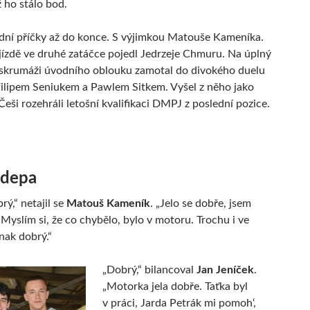
ž ho stálo bod.
dní příčky až do konce. S výjimkou Matouše Kameníka.
jízdě ve druhé zatáčce pojedl Jedrzeje Chmuru. Na úplný
 skrumáži úvodního oblouku zamotal do divokého duelu
Filipem Seniukem a Pawlem Sitkem. Vyšel z něho jako
 Češi rozehráli letošní kvalifikaci DMPJ z poslední pozice.
 depa
rý,“ netajil se
Matouš Kameník
. „Jelo se dobře, jsem
 Myslím si, že co chybělo, bylo v motoru. Trochu i ve
nak dobrý.“
„Dobrý,“ bilancoval
Jan Jeníček
.
„Motorka jela dobře. Taťka byl
v práci, Jarda Petrák mi pomoh‘,