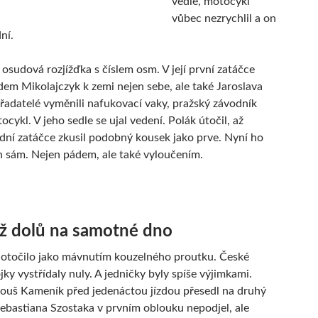
vedle, motocykl
vůbec nezrychlil a on
ní.
 osudová rozjížďka s číslem osm. V její první zatáčce
dem Mikolajczyk k zemi nejen sebe, ale také Jaroslava
řadatelé vyměnili nafukovací vaky, pražský závodník
cykl. V jeho sedle se ujal vedení. Polák útočil, až
dní zatáčce zkusil podobný kousek jako prve. Nyní ho
n sám. Nejen pádem, ale také vyloučením.
ž dolů na samotné dno
otočilo jako mávnutím kouzelného proutku. České
jky vystřídaly nuly. A jedničky byly spíše výjimkami.
ouš Kameník před jedenáctou jízdou přesedl na druhý
ebastiana Szostaka v prvním oblouku nepodjel, ale