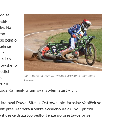
zdě se
olik
ky. Na
ého
se čekalo
ela se
asz
ale Jan
trowského
odjel
Jan Jeníček na cestě za úvodním vítězstvím | foto Karel
o
Herman
ruhu.
ouš Kameník triumfoval stylem start – cíl.
ě kraloval Pawel Sitek z Ostrowa, ale Jaroslav Vaníček se
bít přes Kacpera Andrzejewskeho na druhou příčku.
t české družstvo vedlo. Jenže po přestávce přišel