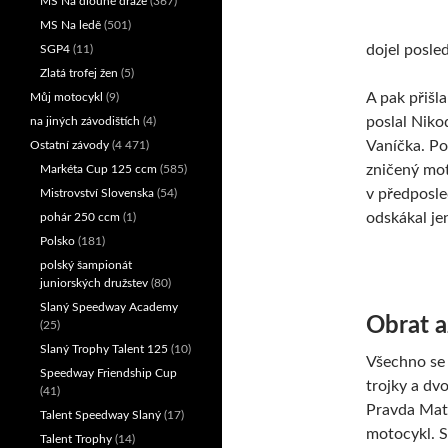
MS Na dlouhé dráze
(367)
MS Na ledě
(501)
dojel posled
SGP4
(11)
Zlatá trofej žen
(5)
A pak přišla
Můj motocykl
(9)
poslal Niko
na jiných závodištích
(4)
Vaníčka. Po
Ostatní závody
(4 471)
zničený moto
Markéta Cup 125 ccm
(585)
v předposle
Mistrovství Slovenska
(54)
odskákal je
pohár 250 ccm
(1)
Polsko
(181)
polský šampionát
juniorských družstev
(80)
Slaný Speedway Academy
Obrat a
(25)
Slaný Trophy Talent 125
(10)
Všechno se 
Speedway Friendship Cup
trojky a dvo
(41)
Pravda Mat
Talent Speedway Slaný
(17)
motocykl. S
Talent Trophy
(14)