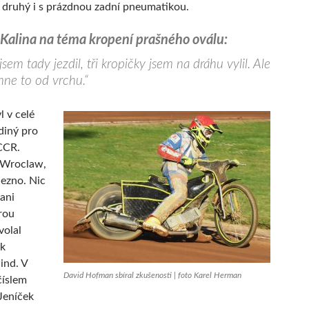
m druhý i s prázdnou zadní pneumatikou.
 Kalina na téma kropení prašného oválu:
sem tady jezdil, tři kropičky jsem na dráhu vylil. Ale
hne to od vrchu.“
l v celé
ediný pro
CCR.
j Wroclaw,
ezno. Nic
ani
rou
volal
k
ind. V
David Hofman sbíral zkušenosti | foto Karel Herman
číslem
 Jeníček