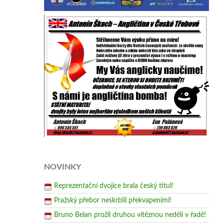
NOVINKY
Reprezentační dvojice brala český titul!
Pražský přebor neskrblil překvapeními!
Bruno Belan prožil druhou vítěznou neděli v řadě!