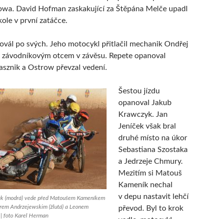
owa. David Hofman zaskakující za Štěpána Melče upadl
ole v první zatáčce.
 ovál po svých. Jeho motocykl přitlačil mechanik Ondřej
e závodníkovým otcem v závěsu. Repete opanoval
asznik a Ostrow převzal vedení.
Šestou jízdu
opanoval Jakub
Krawczyk. Jan
Jeníček však bral
druhé místo na úkor
Sebastiana Szostaka
a Jedrzeje Chmury.
Mezitím si Matouš
Kameník nechal
v depu nastavit lehčí
tak (modrá) vede před Matoušem Kameníkem
erem Andrzejewskim (žlutá) a Leonem
převod. Byl to krok
) | foto Karel Herman