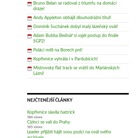
Bruno Belan se radoval z triumfu na domácí
dráze!
Andy Appleton obhájil dlouhodrážní titul!
Dominik Suchánek dobyl malý lázeňský ovál!
Adam Bubba Bednář si vyjel postup do finále
SGP2!
Poláci měli na Borech pré!
Kopřivnice vyhrála i v Pardubicích!
Mistrovský flat track se vrátil do Mariánských
Lázní!
NEJČTENĚJŠÍ ČLÁNKY
Kopřivnice slavila hattrick
584 views
Cizinci se valí do Prahy
505 views
Leader přijíždí hájit svou pozici na ovál svého
arcirivala