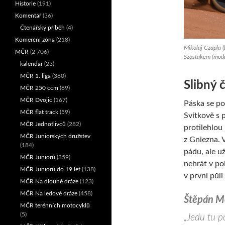
Historie
(191)
Komentář
(36)
Čtenářský příběh
(4)
Komerční zóna
(218)
Mikolaj Czapla (
MČR
(2 706)
Szostakem (modr
kalendář
(23)
MČR 1. liga
(380)
Slibný 
MČR 250 ccm
(89)
MČR Dvojic
(167)
Páska se po
MČR flat track
(59)
Svítkově s 
MČR Jednotlivců
(282)
protilehlou
MČR Juniorských družstev
z Gniezna. 
(184)
pádu, ale u
MČR Juniorů
(359)
nehrát v po
MČR Juniorů do 19 let
(138)
v první půli
MČR Na dlouhé dráze
(123)
MČR Na ledové dráze
(458)
Štěpán Mel
MČR terénních motocyklů
(5)
„Jedu tu p