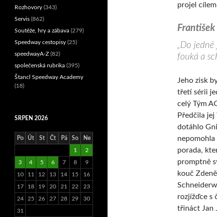
projel cíle
Rozhovory
(343)
Servis
(862)
František
Soutěže, hry a zábava
(279)
Speedway cestopisy
(25)
„Do jedné j
speedwayA-Z
(82)
fouká a sc
společenská rubrika
(395)
Štancl Speedway Academy
Jeho zisk by
(18)
třetí sérii j
celý Tým A
Předčila je
SRPEN 2026
dotáhlo Gni
nepomohla 
Po
Út
St
Čt
Pá
So
Ne
porada, kte
1
2
promptně s
3
4
5
6
7
8
9
kouč Zdeně
10
11
12
13
14
15
16
Schneiderw
17
18
19
20
21
22
23
rozjížďce s 
24
25
26
27
28
29
30
třináct Jan
31