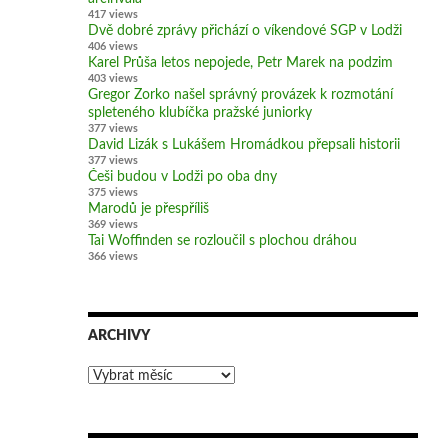
417 views
Dvě dobré zprávy přichází o víkendové SGP v Lodži
406 views
Karel Průša letos nepojede, Petr Marek na podzim
403 views
Gregor Zorko našel správný provázek k rozmotání
spleteného klubíčka pražské juniorky
377 views
David Lizák s Lukášem Hromádkou přepsali historii
377 views
Češi budou v Lodži po oba dny
375 views
Marodů je přespříliš
369 views
Tai Woffinden se rozloučil s plochou dráhou
366 views
ARCHIVY
Archivy