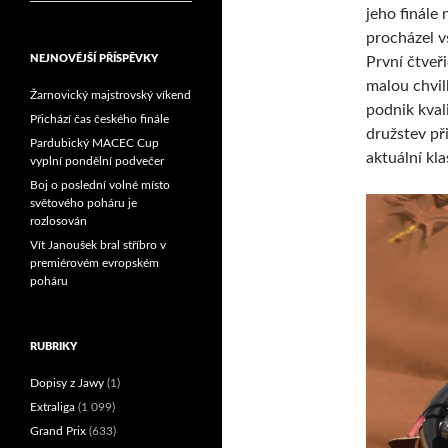
jeho finále
procházel v
NEJNOVĚJŠÍ PŘÍSPĚVKY
První čtveři
malou chvil
Žarnovický majstrovský víkend
podnik kval
Přichází čas českého finále
družstev př
Pardubický MACEC Cup
aktuální kla
vyplní pondělní podvečer
Boj o poslední volné místo
světového poháru je
rozlosován
Vít Janoušek bral stříbro v
premiérovém evropském
poháru
RUBRIKY
Dopisy z Jawy
(1)
Extraliga
(1 099)
Grand Prix
(633)