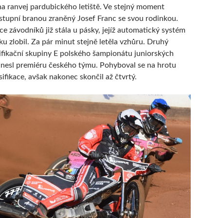
 na ranvej pardubického letiště. Ve stejný moment
stupní branou zraněný Josef Franc se svou rodinkou.
ce závodníků již stála u pásky, jejíž automatický systém
ku zlobil. Za pár minut stejně letěla vzhůru. Druhý
ifikační skupiny E polského šampionátu juniorských
inesl premiéru českého týmu. Pohyboval se na hrotu
sifikace, avšak nakonec skončil až čtvrtý.