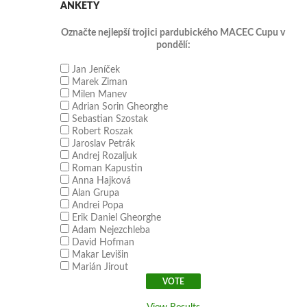
ANKETY
Označte nejlepší trojici pardubického MACEC Cupu v
pondělí:
Jan Jeníček
Marek Ziman
Milen Manev
Adrian Sorin Gheorghe
Sebastian Szostak
Robert Roszak
Jaroslav Petrák
Andrej Rozaljuk
Roman Kapustin
Anna Hajková
Alan Grupa
Andrei Popa
Erik Daniel Gheorghe
Adam Nejezchleba
David Hofman
Makar Levišin
Marián Jirout