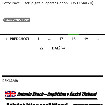
Foto: Pavel Fišer (digitální aparát Canon EOS D Mark II)
2010 DIVISOV U19
← PŘEDCHOZÍ
1
…
17
18
19
…
Navigace
22
DALŠÍ →
pro
příspěvky
REKLAMA