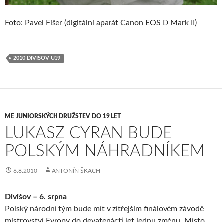
Foto: Pavel Fišer (digitální aparát Canon EOS D Mark II)
2010 DIVISOV U19
ME JUNIORSKÝCH DRUŽSTEV DO 19 LET
LUKASZ CYRAN BUDE
POLSKÝM NÁHRADNÍKEM
6.8.2010
ANTONÍN ŠKACH
Divišov – 6. srpna
Polský národní tým bude mít v zítřejším finálovém závodě
mistrovství Evropy do devatenácti let jednu změnu. Místo