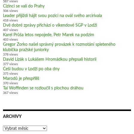
587 views
Cizinci se valí do Prahy
506 views
Leader přijíždí hájit svou pozici na ovál svého arcirivala
418 views
Dvě dobré zprávy přichází o víkendové SGP v Lodži
407 views
Karel Průša letos nepojede, Petr Marek na podzim
403 views
Gregor Zorko našel správný provázek k rozmotání spleteného
klubíčka pražské juniorky
378 views
David Lizák s Lukášem Hromádkou přepsali historii
377 views
Češi budou v Lodži po oba dny
375 views
Marodů je přespříliš
370 views
Tai Woffinden se rozloučil s plochou dráhou
367 views
ARCHIVY
Archivy