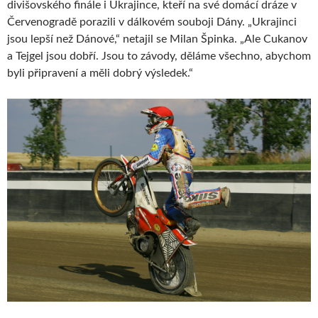
divišovského finále i Ukrajince, kteří na své domácí dráze v
Červenogradě porazili v dálkovém souboji Dány. „Ukrajinci
jsou lepší než Dánové,“ netajil se Milan Špinka. „Ale Cukanov
a Tejgel jsou dobří. Jsou to závody, děláme všechno, abychom
byli připravení a měli dobrý výsledek.“