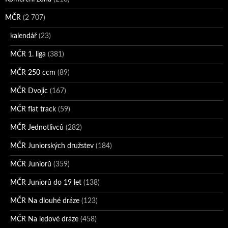
MČR
(2 707)
kalendář
(23)
MČR 1. liga
(381)
MČR 250 ccm
(89)
MČR Dvojic
(167)
MČR flat track
(59)
MČR Jednotlivců
(282)
MČR Juniorských družstev
(184)
MČR Juniorů
(359)
MČR Juniorů do 19 let
(138)
MČR Na dlouhé dráze
(123)
MČR Na ledové dráze
(458)