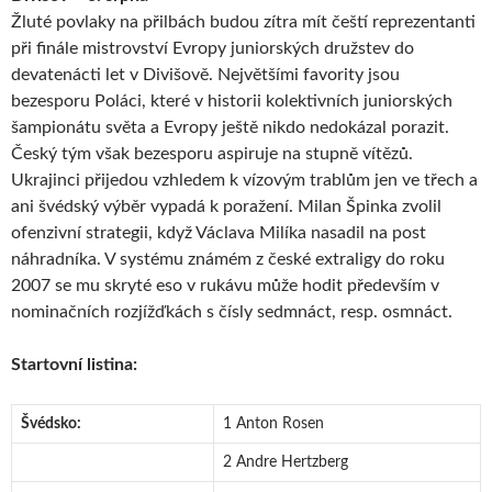
Žluté povlaky na přilbách budou zítra mít čeští reprezentanti
při finále mistrovství Evropy juniorských družstev do
devatenácti let v Divišově. Největšími favority jsou
bezesporu Poláci, které v historii kolektivních juniorských
šampionátu světa a Evropy ještě nikdo nedokázal porazit.
Český tým však bezesporu aspiruje na stupně vítězů.
Ukrajinci přijedou vzhledem k vízovým trablům jen ve třech a
ani švédský výběr vypadá k poražení. Milan Špinka zvolil
ofenzivní strategii, když Václava Milíka nasadil na post
náhradníka. V systému známém z české extraligy do roku
2007 se mu skryté eso v rukávu může hodit především v
nominačních rozjížďkách s čísly sedmnáct, resp. osmnáct.
Startovní listina:
Švédsko:
1 Anton Rosen
2 Andre Hertzberg