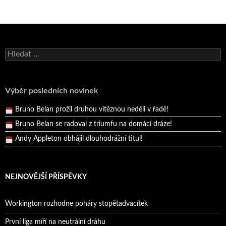
Bruno Belan se radoval z triumfu na domácí dráze!
Andy Appleton obhájil dlouhodrážní titul!
Vyhledávání
Reprezentační dvojice brala český titul!
Pražský přebor neskrblil překvapeními!
Výběr posledních novinek
Bruno Belan prožil druhou vítěznou neděli v řadě!
Bruno Belan se radoval z triumfu na domácí dráze!
Andy Appleton obhájil dlouhodrážní titul!
Reprezentační dvojice brala český titul!
NEJNOVĚJŠÍ PŘÍSPĚVKY
Workington rozhodne poháry stopětadvacítek
První liga míří na neutrální dráhu