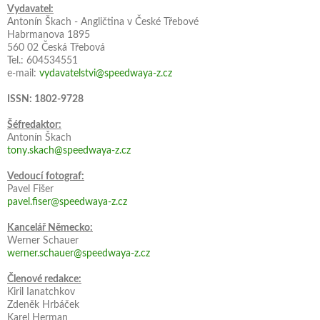
Vydavatel:
Antonín Škach - Angličtina v České Třebové
Habrmanova 1895
560 02 Česká Třebová
Tel.: 604534551
e-mail:
vydavatelstvi@speedwaya-z.cz
ISSN: 1802-9728
Šéfredaktor:
Antonín Škach
tony.skach@speedwaya-z.cz
Vedoucí fotograf:
Pavel Fišer
pavel.fiser@speedwaya-z.cz
Kancelář Německo:
Werner Schauer
werner.schauer@speedwaya-z.cz
Členové redakce:
Kiril Ianatchkov
Zdeněk Hrbáček
Karel Herman