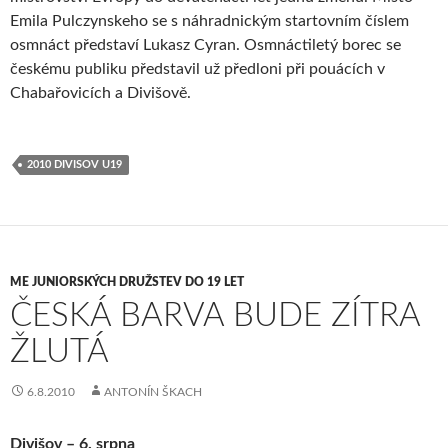
Emila Pulczynskeho se s náhradnickým startovním číslem
osmnáct představí Lukasz Cyran. Osmnáctiletý borec se
českému publiku představil už předloni při pouácích v
Chabařovicích a Divišově.
2010 DIVISOV U19
ME JUNIORSKÝCH DRUŽSTEV DO 19 LET
ČESKÁ BARVA BUDE ZÍTRA
ŽLUTÁ
6.8.2010
ANTONÍN ŠKACH
Divišov – 6. srpna