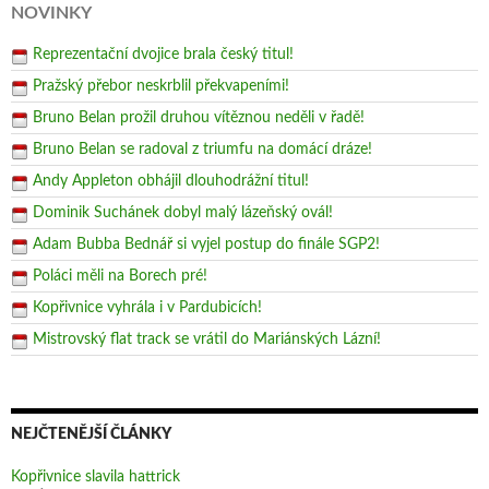
NOVINKY
Reprezentační dvojice brala český titul!
Pražský přebor neskrblil překvapeními!
Bruno Belan prožil druhou vítěznou neděli v řadě!
Bruno Belan se radoval z triumfu na domácí dráze!
Andy Appleton obhájil dlouhodrážní titul!
Dominik Suchánek dobyl malý lázeňský ovál!
Adam Bubba Bednář si vyjel postup do finále SGP2!
Poláci měli na Borech pré!
Kopřivnice vyhrála i v Pardubicích!
Mistrovský flat track se vrátil do Mariánských Lázní!
NEJČTENĚJŠÍ ČLÁNKY
Kopřivnice slavila hattrick