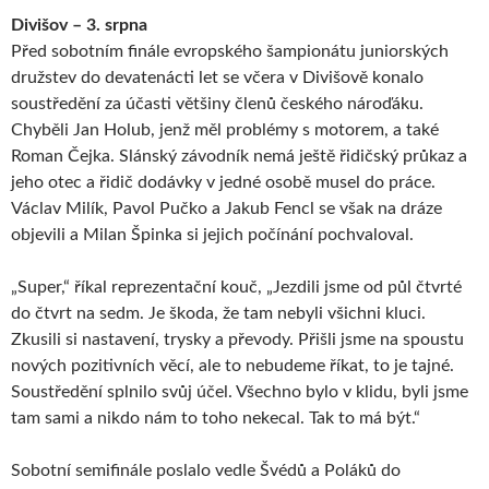
Divišov – 3. srpna
Před sobotním finále evropského šampionátu juniorských
družstev do devatenácti let se včera v Divišově konalo
soustředění za účasti většiny členů českého nároďáku.
Chyběli Jan Holub, jenž měl problémy s motorem, a také
Roman Čejka. Slánský závodník nemá ještě řidičský průkaz a
jeho otec a řidič dodávky v jedné osobě musel do práce.
Václav Milík, Pavol Pučko a Jakub Fencl se však na dráze
objevili a Milan Špinka si jejich počínání pochvaloval.
„Super,“ říkal reprezentační kouč, „Jezdili jsme od půl čtvrté
do čtvrt na sedm. Je škoda, že tam nebyli všichni kluci.
Zkusili si nastavení, trysky a převody. Přišli jsme na spoustu
nových pozitivních věcí, ale to nebudeme říkat, to je tajné.
Soustředění splnilo svůj účel. Všechno bylo v klidu, byli jsme
tam sami a nikdo nám to toho nekecal. Tak to má být.“
Sobotní semifinále poslalo vedle Švédů a Poláků do