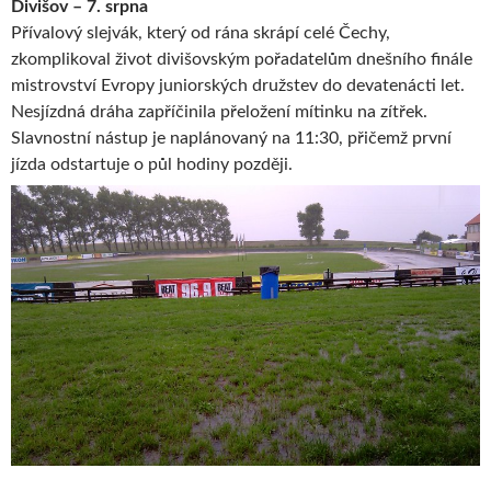
Divišov – 7. srpna
Přívalový slejvák, který od rána skrápí celé Čechy,
zkomplikoval život divišovským pořadatelům dnešního finále
mistrovství Evropy juniorských družstev do devatenácti let.
Nesjízdná dráha zapříčinila přeložení mítinku na zítřek.
Slavnostní nástup je naplánovaný na 11:30, přičemž první
jízda odstartuje o půl hodiny později.