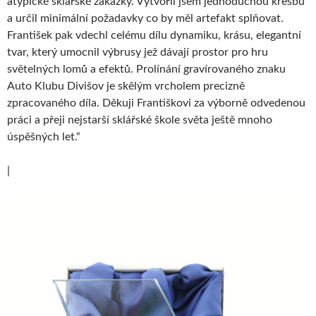
atypické sklářské zakázky. Vytvořil jsem jednoduchou kresbu
a určil minimální požadavky co by měl artefakt splňovat.
František pak vdechl celému dílu dynamiku, krásu, elegantní
tvar, který umocnil výbrusy jež dávají prostor pro hru
světelných lomů a efektů. Prolínání gravírovaného znaku
Auto Klubu Divišov je skělým vrcholem precizně
zpracovaného díla. Děkuji Františkovi za výborně odvedenou
práci a přeji nejstarší sklářské škole světa ještě mnoho
úspěšných let.“
|