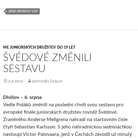
2010 DIVISOV U19
ME JUNIORSKÝCH DRUŽSTEV DO 19 LET
ŠVÉDOVÉ ZMĚNILI
SESTAVU
6.8.2010
ANTONÍN ŠKACH
Divišov – 6. srpna
Vedle Poláků změnili na poslední chvíli svou sestavu pro
evropské finále juniorských družstev rovněž Švédové.
Zraněného Anderse Mellgrena nahradí na startovním čísle
čtyři Sebastian Karlsson. S jeho náhradnickou sedmnáctkou
nastoupí Victor Palovaara, jenž v Čechách závodil už minulý