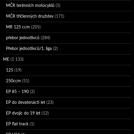
MČR terénních motocyklů
(5)
MČR tříčlenných družstev
(171)
MR 125 ccm
(205)
přebor jednotlivců
(284)
Přebor jednotlivců/1. liga
(2)
ME
(1 133)
125
(19)
250ccm
(51)
EP 85 – 190
(2)
EP do devatenácti let
(23)
EP dvojic do 19 let
(12)
EP flat track
(1)