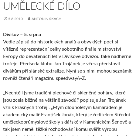
UMĚLECKÉ DÍLO
5.8.2010
ANTONÍN ŠKACH
Divišov – 5. srpna
Vedle zápisů do historických análů a obvyklých poct si
vítězné reprezentační celky sobotního finále mistrovství
Evropy do devatenácti let v Divišově odvezou také nádherné
trofeje. Předseda klubu Jan Trojánek je včera představil
divákům při slánské extralize. Nyní se s nimi mohou seznámit
rovněž čtenáři magazínu speedwayA-Z.
„Nechtěli jsme tradiční plechové či skleněné poháry, které
jsou zcela běžné na většině závodů,“ popisuje Jan Trojánek
vznik krásných trofejí. „Mým dlouholetým kamarádem je
akademický malíř František Janák, který je ředitelem Střední
uměleckoprůmyslové školy sklářské v Kamenickém Šenově a
tak jsem neměl těžké rozhodování komu svěřit výrobu