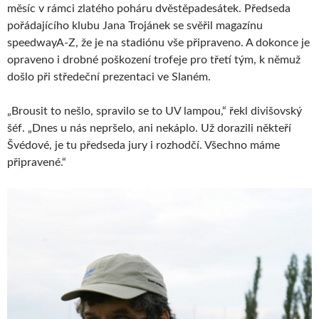
měsíc v rámci zlatého poháru dvěstěpadesátek. Předseda
pořádajícího klubu Jana Trojánek se svěřil magazínu
speedwayA-Z, že je na stadiónu vše připraveno. A dokonce je
opraveno i drobné poškození trofeje pro třetí tým, k němuž
došlo při středeční prezentaci ve Slaném.
„Brousit to nešlo, spravilo se to UV lampou,“ řekl divišovský
šéf. „Dnes u nás nepršelo, ani nekáplo. Už dorazili někteří
Švédové, je tu předseda jury i rozhodčí. Všechno máme
připravené.“