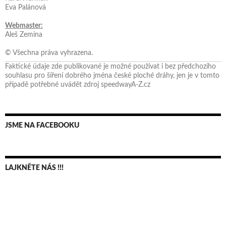
Eva Palánová
Webmaster:
Aleš Zemina
© Všechna práva vyhrazena.
Faktické údaje zde publikované je možné používat i bez předchozího
souhlasu pro šíření dobrého jména české ploché dráhy, jen je v tomto
případě potřebné uvádět zdroj speedwayA-Z.cz
JSME NA FACEBOOKU
LAJKNĚTE NÁS !!!