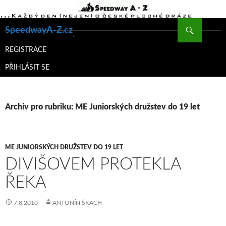
Hledat
SpeedwayA-Z.cz
PŘEJÍT
K
REGISTRACE
OBSAHU
PŘIHLÁSIT SE
WEBU
Archiv pro rubriku: ME Juniorských družstev do 19 let
ME JUNIORSKÝCH DRUŽSTEV DO 19 LET
DIVIŠOVEM PROTEKLA
ŘEKA
7.8.2010
ANTONÍN ŠKACH