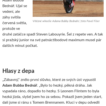
Adam Bubba
Bednář. Ujal se
vedení, ale
záhy svítila
Vítězné wheelie Adama Bubby Bednáře | foto Pavel Fišer
červená světla,
protože ve
druhé zatáčce spadl Steven Labouyrie. Šel z repete ven. A tak
si pražský junior na své patnáctibodové maximum musel pár
dalších minut počkat.
Hlasy z depa
„Zábavný,“ znělo první slůvko, které ze svých úst vypustil
Adam Bubba Bednář
. „Bylo to hezký, pěkná dráha. Jak
vypadala ráno, dopadlo to hezky. S Leonem Flintem to byla
hezká jízda, slyšel jsem ho za sebou. Pokazil jsem jeden start,
dali jsme si ránu s Tomem Brennanem. Kluci v depu odvedli