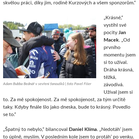
skvělou práci, díky jim, rodině Kurzových a všem sponzorům.“
„Krásné,“
vystihl své
pocity
Jan
Macek
. „Od
prvního
momentu jsem
si to užíval.
Dráha krásná,
těžká,
Adam Bubba Bednář v sevření fanoušků | foto Pavel Fišer
závodivá.
Užíval jsem si
to. Za mě spokojenost. Za mě spokojenost, za tým určitě
taky. Kdyby finále šlo jako dneska, bude to krásný. Povedlo
se to.“
„Špatný to nebylo,“ bilancoval
Daniel Klíma
. „Nedotáh‘ jsem
to úplně, myslím. V posledním kole jsem to protáh‘ po venku.