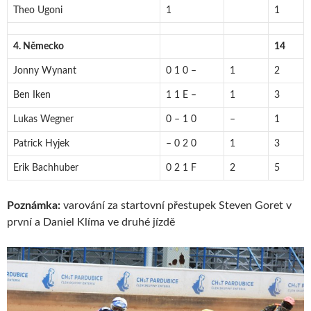
Theo Ugoni
1
1
4. Německo
14
Jonny Wynant
0 1 0 –
1
2
Ben Iken
1 1 E –
1
3
Lukas Wegner
0 – 1 0
–
1
Patrick Hyjek
– 0 2 0
1
3
Erik Bachhuber
0 2 1 F
2
5
Poznámka:
varování za startovní přestupek Steven Goret v
první a Daniel Klíma ve druhé jízdě