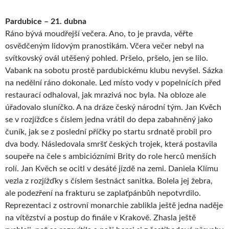
Pardubice – 21. dubna
Ráno bývá moudřejší večera. Ano, to je pravda, věřte
osvědčeným lidovým pranostikám. Včera večer nebyl na
svítkovský ovál utěšený pohled. Pršelo, pršelo, jen se lilo.
Vabank na sobotu prostě pardubickému klubu nevyšel. Sázka
na nedělní ráno dokonale. Led místo vody v popelnících před
restaurací odhaloval, jak mrazivá noc byla. Na obloze ale
úřadovalo sluníčko. A na dráze český národní tým. Jan Kvěch
se v rozjížďce s číslem jedna vrátil do depa zabahněný jako
čuník, jak se z poslední příčky po startu srdnatě probil pro
dva body. Následovala smršť českých trojek, která postavila
soupeře na čele s ambiciózními Brity do role herců menších
rolí. Jan Kvěch se ocitl v desáté jízdě na zemi. Daniela Klímu
vezla z rozjížďky s číslem šestnáct sanitka. Bolela jej žebra,
ale podezření na frakturu se zaplaťpánbůh nepotvrdilo.
Reprezentaci z ostrovní monarchie zablikla ještě jedna naděje
na vítězství a postup do finále v Krakově. Zhasla ještě