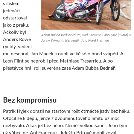
s číslem
jedenáct
odstartoval
jako z praku.
Ačkoliv byl
Adam Bubba Bednář (žlutá) vodí Stevena Labouyrie (midrá) a
Anders Rowe
Jonny Wynanta (červená) | foto Karel Herman
rychlý, vedení
mu nesebral. Jan Macek troubil velké sólo hned vzápětí. A
Leon Flint se neprobil před Mathiase Tresarrieu. A po
přestávce hrál roli suveréna zase Adam Bubba Bednář.
Bez kompromisu
Patrik Hyjek dorazil na startovní rošt čtrnácté jízdy bez háku.
Otočil se k depu, jenže z dvouminutového limitu už moc
nezbývalo. A tak jel bez něho. Neměl velkou šanci. Jeho tým
už vůbec ne. Ani Francouzi, kdežto Britové mobilizovali