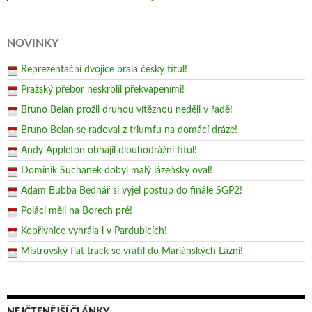
NOVINKY
Reprezentační dvojice brala český titul!
Pražský přebor neskrblil překvapeními!
Bruno Belan prožil druhou vítěznou neděli v řadě!
Bruno Belan se radoval z triumfu na domácí dráze!
Andy Appleton obhájil dlouhodrážní titul!
Dominik Suchánek dobyl malý lázeňský ovál!
Adam Bubba Bednář si vyjel postup do finále SGP2!
Poláci měli na Borech pré!
Kopřivnice vyhrála i v Pardubicích!
Mistrovský flat track se vrátil do Mariánských Lázní!
NEJČTENĚJŠÍ ČLÁNKY