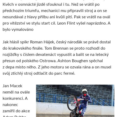
Kvěch v osmnácté jízdě sfouknul i tu. Než se vrátil po
předchozím triumfu, mechanici mu připravili stroj a on se
nesundával z hlavy přilbu ani kvůli pití. Pak se vrátil na ovál
pro vítězství ve stylu start cíl. Leon Flint vyšel naprázdno. A
bylo vymalováno
Jak hlásil spíkr Roman Hájek, český nároďák se právě dostal
do krakovského finále. Tom Brennan se proto rozhodl do
rozjížďky s číslem devatenáct vypustit a balit se na letecký
přesun od polského Ostrowa. Ashton Boughen spěchal
z depa místo něho. Z jeho motoru se ozvala rána a on musel
svůj ztichlý stroj odtlačit do parc fermé.
Jan Macek
neměl na ovále
konkurenci. A
nakonec
zamířil do akce