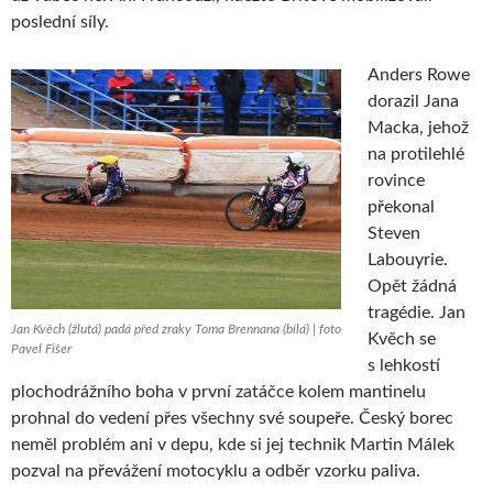
poslední síly.
Anders Rowe
dorazil Jana
Macka, jehož
na protilehlé
rovince
překonal
Steven
Labouyrie.
Opět žádná
tragédie. Jan
Jan Kvěch (žlutá) padá před zraky Toma Brennana (bílá) | foto
Kvěch se
Pavel Fišer
s lehkostí
plochodrážního boha v první zatáčce kolem mantinelu
prohnal do vedení přes všechny své soupeře. Český borec
neměl problém ani v depu, kde si jej technik Martin Málek
pozval na převážení motocyklu a odběr vzorku paliva.