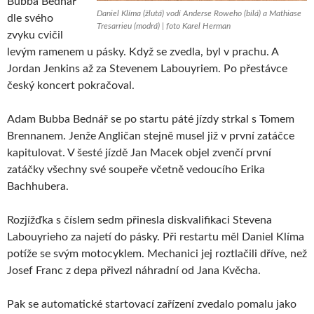
Bubba Bednář
Daniel Klíma (žlutá) vodí Anderse Roweho (bílá) a Mathiase
dle svého
Tresarrieu (modrá) | foto Karel Herman
zvyku cvičil
levým ramenem u pásky. Když se zvedla, byl v prachu. A
Jordan Jenkins až za Stevenem Labouyriem. Po přestávce
český koncert pokračoval.
Adam Bubba Bednář se po startu páté jízdy strkal s Tomem
Brennanem. Jenže Angličan stejně musel již v první zatáčce
kapitulovat. V šesté jízdě Jan Macek objel zvenčí první
zatáčky všechny své soupeře včetně vedoucího Erika
Bachhubera.
Rozjížďka s číslem sedm přinesla diskvalifikaci Stevena
Labouyrieho za najetí do pásky. Při restartu měl Daniel Klíma
potíže se svým motocyklem. Mechanici jej roztlačili dříve, než
Josef Franc z depa přivezl náhradní od Jana Kvěcha.
Pak se automatické startovací zařízení zvedalo pomalu jako