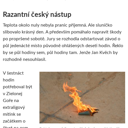
Razantní český nástup
Teplota okolo nuly nebyla pranic příjemná. Ale sluníčko
slibovalo krásný den. A především pomáhalo napravit škody
po propršené sobotě. Jury se rozhodla odstartovat závod o
půl jedenácté místo původně ohlášených deseti hodin. Řeklo
by se půl hodiny sem, půl hodiny tam. Jenže Jan Kvěch by
rozhodně nesouhlasil.
V šestnáct
hodin
potřeboval být
v Zielonej
Goře na
extraligový
mítink se
začátkem o