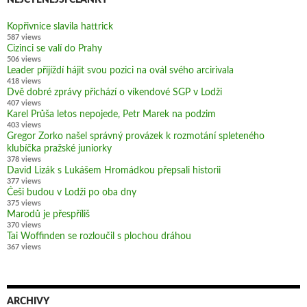
Kopřivnice slavila hattrick
587 views
Cizinci se valí do Prahy
506 views
Leader přijíždí hájit svou pozici na ovál svého arcirivala
418 views
Dvě dobré zprávy přichází o víkendové SGP v Lodži
407 views
Karel Průša letos nepojede, Petr Marek na podzim
403 views
Gregor Zorko našel správný provázek k rozmotání spleteného
klubíčka pražské juniorky
378 views
David Lizák s Lukášem Hromádkou přepsali historii
377 views
Češi budou v Lodži po oba dny
375 views
Marodů je přespříliš
370 views
Tai Woffinden se rozloučil s plochou dráhou
367 views
ARCHIVY