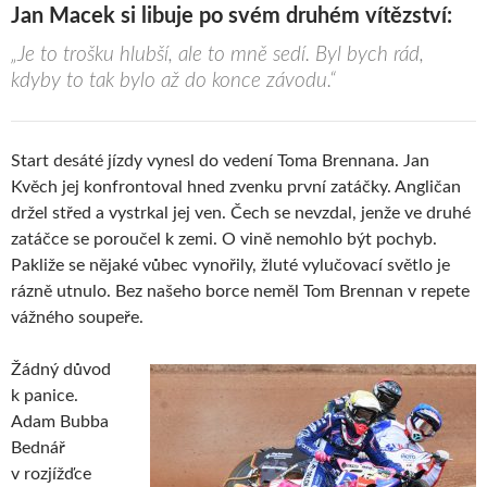
Jan Macek si libuje po svém druhém vítězství:
„Je to trošku hlubší, ale to mně sedí. Byl bych rád,
kdyby to tak bylo až do konce závodu.“
Start desáté jízdy vynesl do vedení Toma Brennana. Jan
Kvěch jej konfrontoval hned zvenku první zatáčky. Angličan
držel střed a vystrkal jej ven. Čech se nevzdal, jenže ve druhé
zatáčce se poroučel k zemi. O vině nemohlo být pochyb.
Pakliže se nějaké vůbec vynořily, žluté vylučovací světlo je
rázně utnulo. Bez našeho borce neměl Tom Brennan v repete
vážného soupeře.
Žádný důvod
k panice.
Adam Bubba
Bednář
v rozjížďce