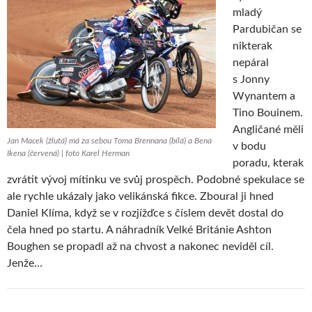
mladý
Pardubičan se
nikterak
nepáral
s Jonny
Wynantem a
Tino Bouinem.
Angličané měli
Jan Macek (žlutá) má za sebou Toma Brennana (bílá) a Bena
v bodu
Ikena (červená) | foto Karel Herman
poradu, kterak
zvrátit vývoj mítinku ve svůj prospěch. Podobné spekulace se
ale rychle ukázaly jako velikánská fikce. Zboural ji hned
Daniel Klíma, když se v rozjížďce s číslem devět dostal do
čela hned po startu. A náhradník Velké Británie Ashton
Boughen se propadl až na chvost a nakonec neviděl cíl.
Jenže…