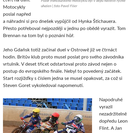
čtvrt na osm.
Požár francouzského motocyklu byl v depu naštěstí rychle
uhašen | foto Pavel Fišer
Motocykly
poslal napřed
a náhradní si pro dnešek vypůjčil od Hynka Štichauera.
Přesto potřeboval nejpozději v jednu po obědě vyrazit. Tom
Brennan na tom byl o poznání hůř.
Jeho Gdaňsk totiž začínal duel v Ostrowě již ve čtrnáct
hodin. Britův klub proto musel poslat pro svého závodníka
vrtulník. V deset třicet odstartoval proto závod nejen o
postup do evropského finále. Nebyl to povedený začátek.
Start rozjížďky s číslem jedna se musel opakovat, za což si
Steven Goret vykoledoval napomenutí.
Napodruhé
vyrazil
nezadržitelně
dopředu Leon
Flint. A Jan