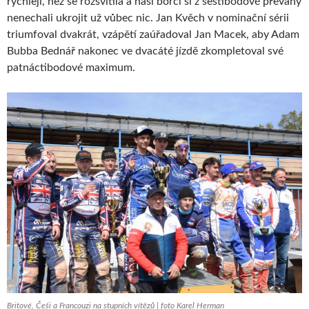
rychleji, než se rozsvítila a naši borci si z šestibodové převahy
nenechali ukrojit už vůbec nic. Jan Kvěch v nominační sérii
triumfoval dvakrát, vzápětí zaúřadoval Jan Macek, aby Adam
Bubba Bednář nakonec ve dvacáté jízdě zkompletoval své
patnáctibodové maximum.
Britové, Češi a Francouzi na stupních vítězů | foto Karel Herman