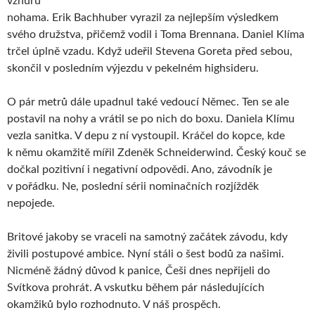
vzhůru
nohama. Erik Bachhuber vyrazil za nejlepším výsledkem
svého družstva, přičemž vodil i Toma Brennana. Daniel Klíma
trčel úplně vzadu. Když udeřil Stevena Goreta před sebou,
skončil v posledním výjezdu v pekelném highsideru.
O pár metrů dále upadnul také vedoucí Němec. Ten se ale
postavil na nohy a vrátil se po nich do boxu. Daniela Klímu
vezla sanitka. V depu z ní vystoupil. Kráčel do kopce, kde
k němu okamžitě mířil Zdeněk Schneiderwind. Český kouč se
dočkal pozitivní i negativní odpovědi. Ano, závodník je
v pořádku. Ne, poslední sérii nominačních rozjížděk
nepojede.
Britové jakoby se vraceli na samotný začátek závodu, kdy
živili postupové ambice. Nyní stáli o šest bodů za našimi.
Nicméně žádný důvod k panice, Češi dnes nepřijeli do
Svítkova prohrát. A vskutku během pár následujících
okamžiků bylo rozhodnuto. V náš prospěch.