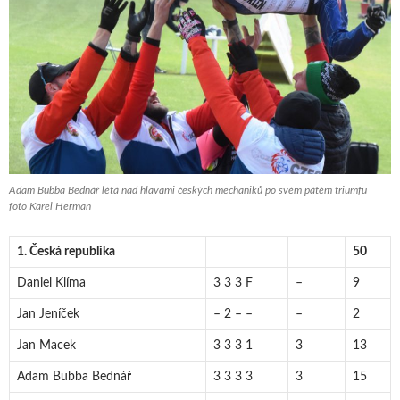
Adam Bubba Bednář létá nad hlavami českých mechaniků po svém pátém triumfu |
foto Karel Herman
1. Česká republika
50
Daniel Klíma
3 3 3 F
–
9
Jan Jeníček
– 2 – –
–
2
Jan Macek
3 3 3 1
3
13
Adam Bubba Bednář
3 3 3 3
3
15