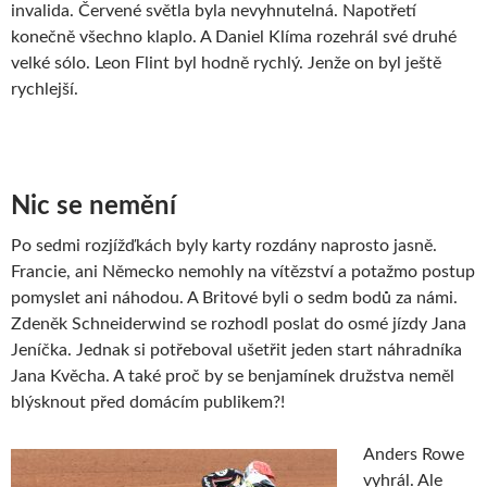
invalida. Červené světla byla nevyhnutelná. Napotřetí
konečně všechno klaplo. A Daniel Klíma rozehrál své druhé
velké sólo. Leon Flint byl hodně rychlý. Jenže on byl ještě
rychlejší.
Nic se nemění
Po sedmi rozjížďkách byly karty rozdány naprosto jasně.
Francie, ani Německo nemohly na vítězství a potažmo postup
pomyslet ani náhodou. A Britové byli o sedm bodů za námi.
Zdeněk Schneiderwind se rozhodl poslat do osmé jízdy Jana
Jeníčka. Jednak si potřeboval ušetřit jeden start náhradníka
Jana Kvěcha. A také proč by se benjamínek družstva neměl
blýsknout před domácím publikem?!
Anders Rowe
vyhrál. Ale