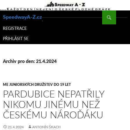
Hledat
SpeedwayA-Z.cz
PŘEJÍT
K
REGISTRACE
OBSAHU
PŘIHLÁSIT SE
WEBU
Archiv pro den: 21.4.2024
ME JUNIORSKÝCH DRUŽSTEV DO 19 LET
PARDUBICE NEPATŘILY
NIKOMU JINÉMU NEŽ
ČESKÉMU NÁROĎÁKU
21.4.2024
ANTONÍN ŠKACH