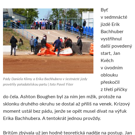
Byť
v sedmnácté
jízdě Erik
Bachhuber
vystřihnul
další povedený
start, Jan
Kvěch
v úvodním
oblouku
Pády Daniela Klímy a Erika Bachhubera v šestnácté jízdy
přeskočil
prověřily pořadatelskou partu | foto Pavel Fišer
z třetí příčky
do čela. Ashton Boughen byl za ním jen mžik, protože na
sklonku druhého okruhu se dostal až příliš na venek. Krizový
moment ustál bez pádu, jenže se opět musel dívat na výfuk
Erika Bachhubera. A tentokrát jednou provždy.
Britům zbývala už jen hodně teoretická naděje na postup. Jan