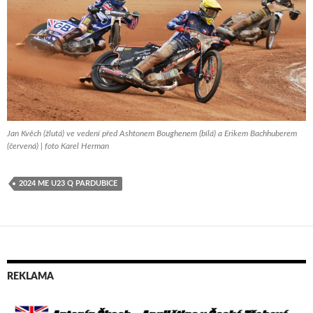
Jan Kvěch (žlutá) ve vedení před Ashtonem Boughenem (bílá) a Erikem Bachhuberem
(červená) | foto Karel Herman
2024 ME U23 Q PARDUBICE
REKLAMA