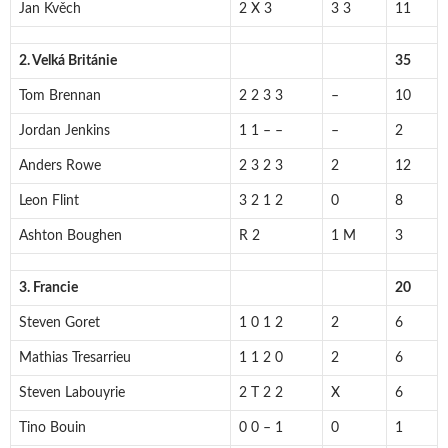
Jan Kvěch
2 X 3
3 3
11
2. Velká Británie
35
Tom Brennan
2 2 3 3
–
10
Jordan Jenkins
1 1 – –
–
2
Anders Rowe
2 3 2 3
2
12
Leon Flint
3 2 1 2
0
8
Ashton Boughen
R 2
1 M
3
3. Francie
20
Steven Goret
1 0 1 2
2
6
Mathias Tresarrieu
1 1 2 0
2
6
Steven Labouyrie
2 T 2 2
X
6
Tino Bouin
0 0 – 1
0
1