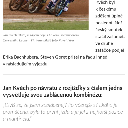
Kvěch byl
k českému
zděšení úplně
poslední. Než
český smutek
Jan Kvěch (žlutá) v zápalu boje s Erikem Bachhuberem
stačil zašumět,
(červená) a Leonem Flintem (bílá) | foto Pavel Fišer
ve druhé
zatáčce podjel
Erika Bachhubera. Steven Goret přišel na řadu ihned
v následujícím výjezdu.
Jan Kvěch po návratu z rozjížďky s číslem jedna
vysvětluje svou zablácenou kombinézu:
„Divíš se, že jsem zablácenej? Po včerejšku? Dráha je
promáčená, byla to první jízda a já jel z nejhorší pozice
u mantinelu.“