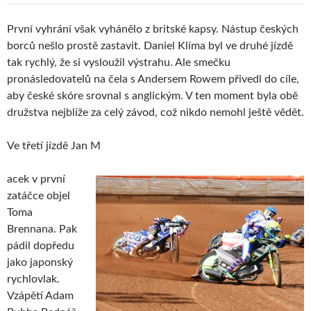
První vyhrání však vyhánělo z britské kapsy. Nástup českých
borců nešlo prostě zastavit. Daniel Klíma byl ve druhé jízdě
tak rychlý, že si vysloužil výstrahu. Ale smečku
pronásledovatelů na čela s Andersem Rowem přivedl do cíle,
aby české skóre srovnal s anglickým. V ten moment byla obě
družstva nejblíže za celý závod, což nikdo nemohl ještě vědět.
Ve třetí jízdě Jan M
acek v první
zatáčce objel
Toma
Brennana. Pak
pádil dopředu
jako japonský
rychlovlak.
Vzápětí Adam