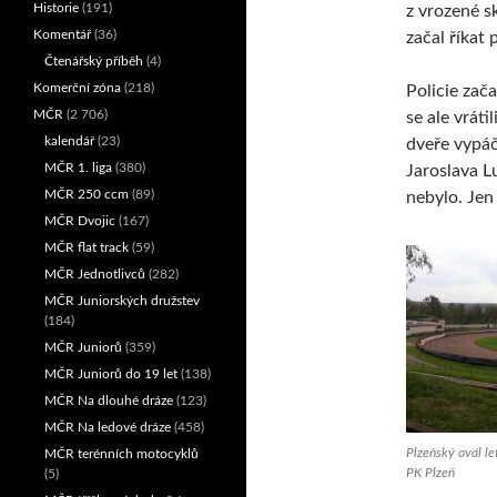
Historie
(191)
z vrozené s
Komentář
(36)
začal říkat 
Čtenářský příběh
(4)
Komerční zóna
(218)
Policie zača
MČR
(2 706)
se ale vrát
kalendář
(23)
dveře vypáči
MČR 1. liga
(380)
Jaroslava Lu
MČR 250 ccm
(89)
nebylo. Jen 
MČR Dvojic
(167)
MČR flat track
(59)
MČR Jednotlivců
(282)
MČR Juniorských družstev
(184)
MČR Juniorů
(359)
MČR Juniorů do 19 let
(138)
MČR Na dlouhé dráze
(123)
MČR Na ledové dráze
(458)
Plzeňský ovál le
MČR terénních motocyklů
PK Plzeň
(5)