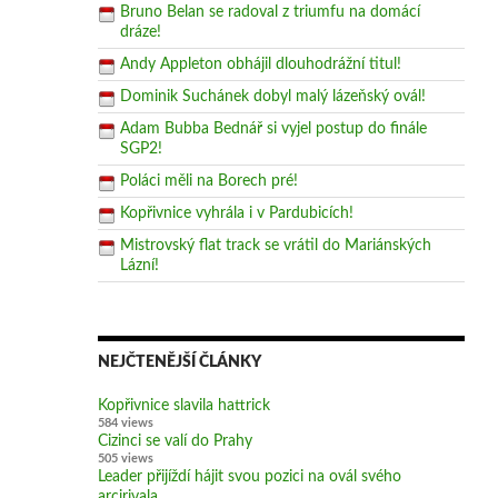
Bruno Belan se radoval z triumfu na domácí
dráze!
Andy Appleton obhájil dlouhodrážní titul!
Dominik Suchánek dobyl malý lázeňský ovál!
Adam Bubba Bednář si vyjel postup do finále
SGP2!
Poláci měli na Borech pré!
Kopřivnice vyhrála i v Pardubicích!
Mistrovský flat track se vrátil do Mariánských
Lázní!
NEJČTENĚJŠÍ ČLÁNKY
Kopřivnice slavila hattrick
584 views
Cizinci se valí do Prahy
505 views
Leader přijíždí hájit svou pozici na ovál svého
arcirivala