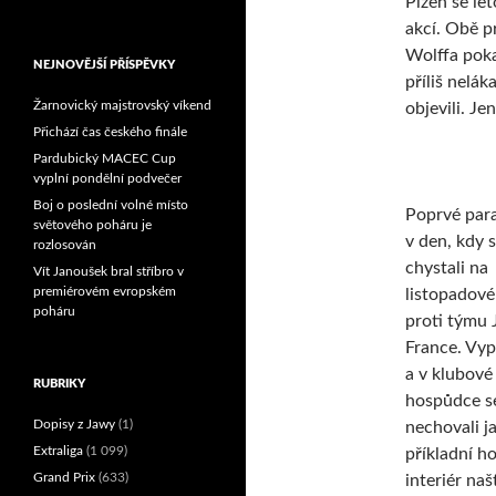
Plzeň se le
Reprezentační dvojice
akcí. Obě p
brala český titul!
Wolffa poka
NEJNOVĚJŠÍ PŘÍSPĚVKY
příliš nelák
Žarnovický majstrovský víkend
objevili. Je
Přichází čas českého finále
Pardubický MACEC Cup
vyplní pondělní podvečer
Boj o poslední volné místo
Poprvé par
světového poháru je
v den, kdy 
rozlosován
chystali na
Vít Janoušek bral stříbro v
premiérovém evropském
listopadové
poháru
proti týmu 
France. Vyp
a v klubové
RUBRIKY
hospůdce s
Dopisy z Jawy
(1)
nechovali j
Extraliga
(1 099)
příkladní ho
Grand Prix
(633)
interiér naš