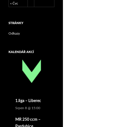
« Čvc
STRÁNKY
Odkazy
KALENDÁŘ AKCÍ
1.liga – Liberec
Srpen 8 @ 15:00
MR 250 ccm –
Pardubice