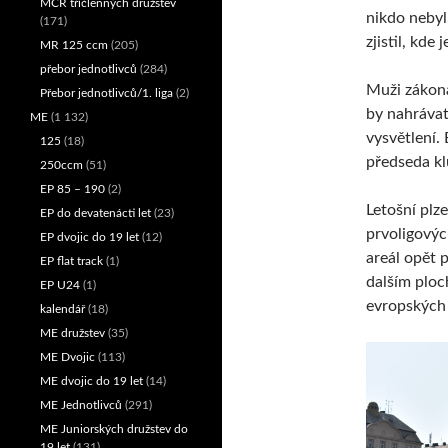
MČR tříčlenných družstev
nikdo nebyl
(171)
zjistil, kde
MR 125 ccm
(205)
přebor jednotlivců
(284)
Muži zákona 
Přebor jednotlivců/1. liga
(2)
by nahrávat
ME
(1 132)
vysvětlení. 
125
(18)
předseda klu
250ccm
(51)
EP 85 – 190
(2)
Letošní plz
EP do devatenácti let
(23)
prvoligovýc
EP dvojic do 19 let
(12)
areál opět p
EP flat track
(1)
dalším ploc
EP U24
(1)
evropských 
kalendář
(18)
ME družstev
(35)
ME Dvojic
(113)
ME dvojic do 19 let
(14)
ME Jednotlivců
(291)
ME Juniorských družstev do
19 let
(131)