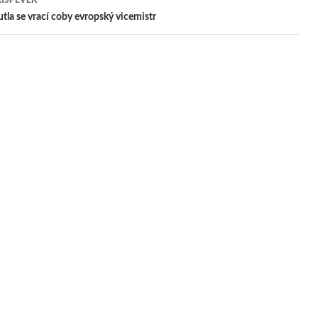
pěvek
tla se vrací coby evropský vicemistr