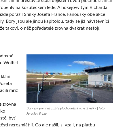
tošní zimní přestávce stala dějištěm dvou plochodrážních
roběhly na košuteckém ledě. A hokejový tým Richarda
ždé porazil Snílky Josefa France. Fanoušky obě akce
aly. Bory jsou ale jinou kapitolou, tady se již návštěvníci
nže takoví, o něž pořadatelé zrovna dvakrát nestojí.
adoxně
se Wolfíci
 klání
Josefa
áčili mříž
e zrovna
Bory jak první už zažily plochodrážní návštěvníky | foto
ako
Jaroslav Frýza
sté, byť
těstí nerozmlátili. Co ale našli, si vzali, na platbu