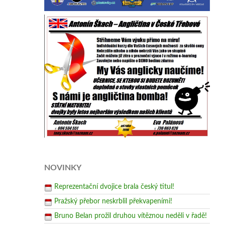
NOVINKY
Reprezentační dvojice brala český titul!
Pražský přebor neskrblil překvapeními!
Bruno Belan prožil druhou vítěznou neděli v řadě!