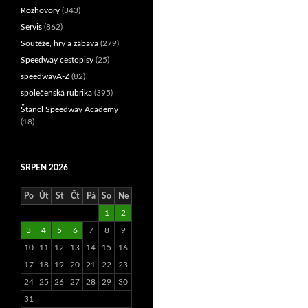
Rozhovory
(343)
Servis
(862)
Soutěže, hry a zábava
(279)
Speedway cestopisy
(25)
speedwayA-Z
(82)
společenská rubrika
(395)
Štancl Speedway Academy
(18)
SRPEN 2026
Po
Út
St
Čt
Pá
So
Ne
1
2
3
4
5
6
7
8
9
10
11
12
13
14
15
16
17
18
19
20
21
22
23
24
25
26
27
28
29
30
31