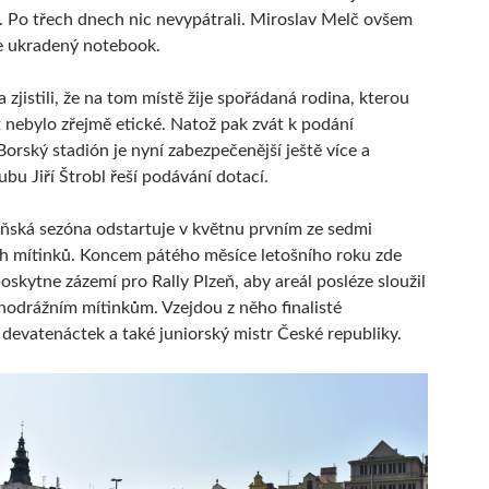
. Po třech dnech nic nevypátrali. Miroslav Melč ovšem
 je ukradený notebook.
zjistili, že na tom místě žije spořádaná rodina, kterou
 nebylo zřejmě etické. Natož pak zvát k podání
Borský stadión je nyní zabezpečenější ještě více a
bu Jiří Štrobl řeší podávání dotací.
eňská sezóna odstartuje v květnu prvním ze sedmi
h mítinků. Koncem pátého měsíce letošního roku zde
oskytne zázemí pro Rally Plzeň, aby areál posléze sloužil
hodrážním mítinkům. Vzejdou z něho finalisté
devatenáctek a také juniorský mistr České republiky.