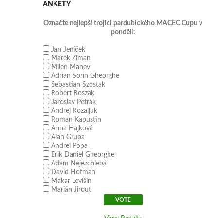
ANKETY
Označte nejlepší trojici pardubického MACEC Cupu v
pondělí:
Jan Jeníček
Marek Ziman
Milen Manev
Adrian Sorin Gheorghe
Sebastian Szostak
Robert Roszak
Jaroslav Petrák
Andrej Rozaljuk
Roman Kapustin
Anna Hajková
Alan Grupa
Andrei Popa
Erik Daniel Gheorghe
Adam Nejezchleba
David Hofman
Makar Levišin
Marián Jirout