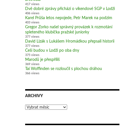
417 views
Dvě dobré zprávy přichází o víkendové SGP v Lodži
406 views
Karel Průša letos nepojede, Petr Marek na podzim
403 views
Gregor Zorko našel správný provázek k rozmotání
spleteného klubíčka pražské juniorky
377 views
David Lizák s Lukášem Hromádkou přepsali historii
377 views
Češi budou v Lodži po oba dny
375 views
Marodů je přespříliš
369 views
Tai Woffinden se rozloučil s plochou dráhou
366 views
ARCHIVY
Archivy