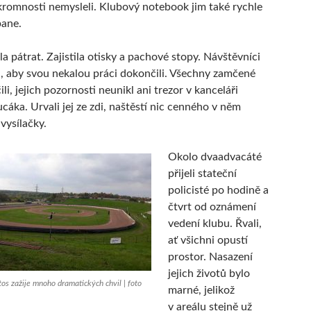
kromnosti nemysleli. Klubový notebook jim také rychle
pane.
la pátrat. Zajistila otisky a pachové stopy. Návštěvníci
ili, aby svou nekalou práci dokončili. Všechny zamčené
li, jejich pozornosti neunikl ani trezor v kanceláři
cáka. Urvali jej ze zdi, naštěstí nic cenného v něm
vysílačky.
Okolo dvaadvacáté
přijeli stateční
policisté po hodině a
čtvrt od oznámení
vedení klubu. Řvali,
ať všichni opustí
prostor. Nasazení
jejich životů bylo
tos zažije mnoho dramatických chvil | foto
marné, jelikož
v areálu stejně už