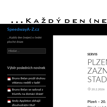
Hledat
SpeedwayA-Z.cz
Bruno Belan se radoval z
triumfu na domácí dráze!
…Každý den (nejen) o české
ploché dráze
Andy Appleton obhájil
dlouhodrážní titul!
Vyhledávání
Reprezentační dvojice
SERVIS
brala český titul!
PLZE
Pražský přebor neskrblil
Výběr posledních novinek
ZAZ
překvapeními!
Bruno Belan prožil druhou
STAD
vítěznou neděli v řadě!
Bruno Belan se radoval z
20.2.2026
triumfu na domácí dráze!
Andy Appleton obhájil
Plzeň – 20.
dlouhodrážní titul!