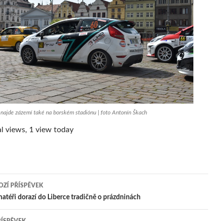
 najde zázemí také na borském stadiónu | foto Antonín Škach
l views, 1 view today
ZÍ PŘÍSPĚVEK
igace
matéři dorazí do Liberce tradičně o prázdninách
ŘÍSPĚVEK