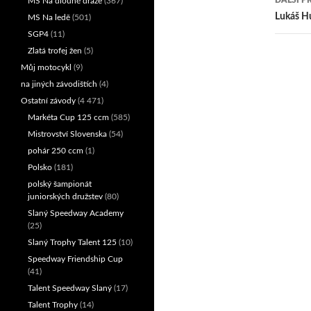
MS Na dlouhé dráze
(367)
přís
Lukáš Hu
MS Na ledě
(501)
SGP4
(11)
Zlatá trofej žen
(5)
Můj motocykl
(9)
na jiných závodištích
(4)
Ostatní závody
(4 471)
Markéta Cup 125 ccm
(585)
Mistrovství Slovenska
(54)
pohár 250 ccm
(1)
Polsko
(181)
polský šampionát
juniorských družstev
(80)
Slaný Speedway Academy
(25)
Slaný Trophy Talent 125
(10)
Speedway Friendship Cup
(41)
Talent Speedway Slaný
(17)
Talent Trophy
(14)