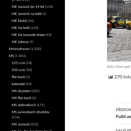
ME Juniorů do 19 let
(134)
ME Juniorů na ledě
(1)
ME Klubů
(26)
ME Na ledě
(130)
ME Na travnaté dráze
(93)
ME sidecar
(1)
Minirozhovor
(1 020)
MS
(1 843)
125 ccm
(18)
Rally Plzeň opět
250 ccm
(50)
270 tota
flat track
(2)
kalendář
(24)
MS družstev
(281)
MS flat track
(2)
MS Jednotlivců
(171)
PŘEDCHO
MS juniorských družstev
Nav
Polští a
(154)
MS Juniorů
(252)
pro
DALŠÍ P