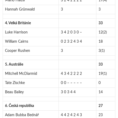
Mario Häusl
3 2 4 2 2 2 2
17(4)
Hannah Grünwald
3
3
4. Velká Británie
33
Luke Harrison
3 4 2 0 3 0 –
12(2)
William Cairns
0 2 3 2 4 3 4
18
Cooper Rushen
3
3(1)
5. Austrálie
33
Mitchell McDiarmid
4 3 4 2 2 2 2
19(1)
Tate Zischke
0 0 – – – – –
0
Beau Bailey
3 0 3 4 4
14
6. Česká republika
27
Adam Bubba Bednář
4 4 2 4 2 4 3
23