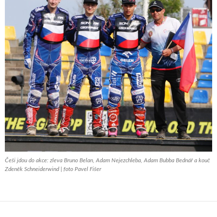
Češi jdou do akce: zleva Bruno Belan, Adam Nejezchleba, Adam Bubba Bednář a kouč
Zdeněk Schneiderwind | foto Pavel Fišer