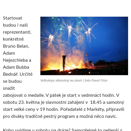
Startovat
budou i naši
reprezentanti,
konkrétně
Bruno Belan,
Adam
Nejezchleba a
Adam Bubba
Bednář. Určitě
Velkolepý ohňostroj na závěr | foto Pavel Fišer
se budou
snažit
zabojovat o medaile. V pátek je start v sedmnáct hodin. V
sobotu 23. května je slavnostní zahájení v 18.45 a samotný
start velké ceny v 19 hodin. Pořadatelé z Markéty, připravili
pro diváky tradičně pestrý program a možná něco navíc.
Koho uvidíme v sobotu na dráze? Samozřejmě to nejlepší z