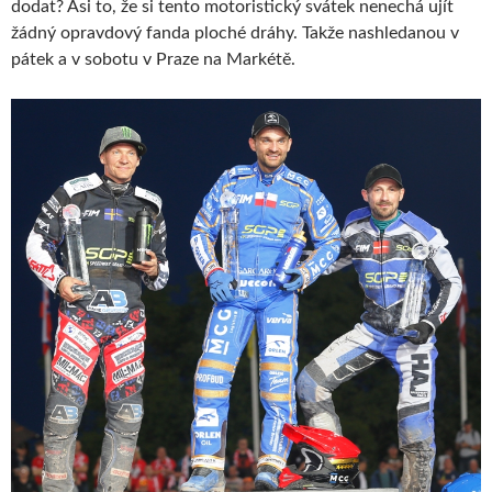
dodat? Asi to, že si tento motoristický svátek nenechá ujít
žádný opravdový fanda ploché dráhy. Takže nashledanou v
pátek a v sobotu v Praze na Markétě.