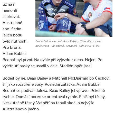
už na ní
nemohli
aspirovat.
Australané
ano. Sedm
jejich bodů
bylo nutností.
Bruno Belan – na snímku s Petrem Chlupáčem v roli
mechanika – do závodu nezasáhl | foto Pavel Fišer
Pro bronz.
Adam Bubba
Bednář byl první. Na ovále při výjezdu z depa. Nejen. Po
vylétnutí pásky se usadil v čele. Stadión opět jásal.
Bodejť by ne. Beau Bailey a Mitchell McDiarmid po Čechovi
šli jako rozzuřené vosy. Poslední zatáčka. Adam Bubba
Bednář se podíval doleva. Beau Bailey jel vpravo. Pekelně
rychle. Domácí borec se orientoval rychle. Finiš byl těsný.
Neskutečně těsný. Vzápětí na tabuli skočilo nejvýše
Australanovo jméno.