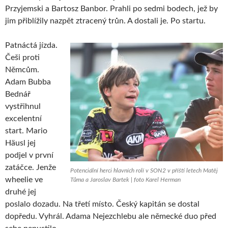
Przyjemski a Bartosz Banbor. Prahli po sedmi bodech, jež by
jim přiblížily nazpět ztracený trůn. A dostali je. Po startu.
Patnáctá jízda.
Češi proti
Němcům.
Adam Bubba
Bednář
vystřihnul
excelentní
start. Mario
Häusl jej
podjel v první
zatáčce. Jenže
Potenciální herci hlavních rolí v SON2 v příští letech Matěj
wheelie ve
Tůma a Jaroslav Bartek | foto Karel Herman
druhé jej
poslalo dozadu. Na třetí místo. Český kapitán se dostal
dopředu. Vyhrál. Adama Nejezchlebu ale německé duo před