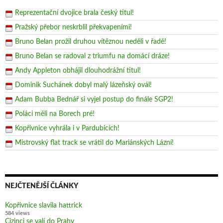
Reprezentační dvojice brala český titul!
Pražský přebor neskrblil překvapeními!
Bruno Belan prožil druhou vítěznou neděli v řadě!
Bruno Belan se radoval z triumfu na domácí dráze!
Andy Appleton obhájil dlouhodrážní titul!
Dominik Suchánek dobyl malý lázeňský ovál!
Adam Bubba Bednář si vyjel postup do finále SGP2!
Poláci měli na Borech pré!
Kopřivnice vyhrála i v Pardubicích!
Mistrovský flat track se vrátil do Mariánských Lázní!
NEJČTENĚJŠÍ ČLÁNKY
Kopřivnice slavila hattrick
584 views
Cizinci se valí do Prahy