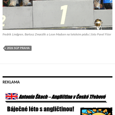
Fredrik Lindgren, Bartosz Zmarzlik a Leon Madsen na loňském pódiu | foto Pavel Fišer
2026 SGP PRAHA
REKLAMA