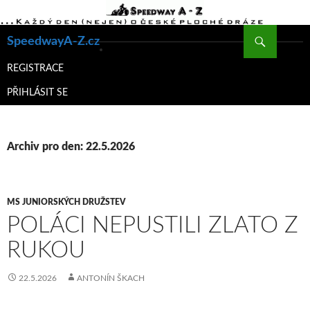
Hledat
SpeedwayA-Z.cz
PŘEJÍT
K
REGISTRACE
OBSAHU
PŘIHLÁSIT SE
WEBU
Archiv pro den: 22.5.2026
MS JUNIORSKÝCH DRUŽSTEV
POLÁCI NEPUSTILI ZLATO Z
RUKOU
22.5.2026
ANTONÍN ŠKACH