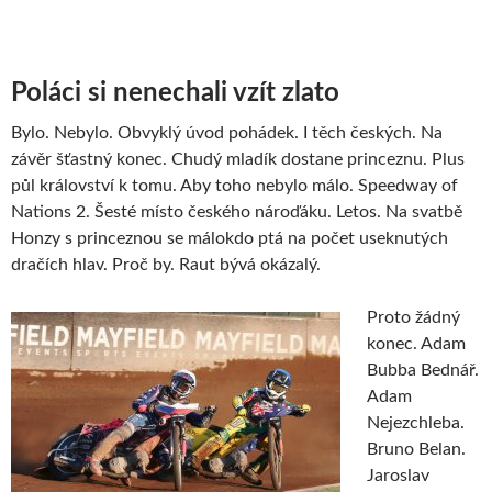
Poláci si nenechali vzít zlato
Bylo. Nebylo. Obvyklý úvod pohádek. I těch českých. Na
závěr šťastný konec. Chudý mladík dostane princeznu. Plus
půl království k tomu. Aby toho nebylo málo. Speedway of
Nations 2. Šesté místo českého nároďáku. Letos. Na svatbě
Honzy s princeznou se málokdo ptá na počet useknutých
dračích hlav. Proč by. Raut bývá okázalý.
Proto žádný
konec. Adam
Bubba Bednář.
Adam
Nejezchleba.
Bruno Belan.
Jaroslav