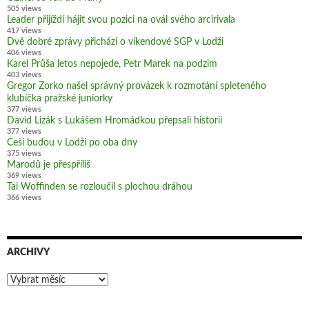
505 views
Leader přijíždí hájit svou pozici na ovál svého arcirivala
417 views
Dvě dobré zprávy přichází o víkendové SGP v Lodži
406 views
Karel Průša letos nepojede, Petr Marek na podzim
403 views
Gregor Zorko našel správný provázek k rozmotání spleteného
klubíčka pražské juniorky
377 views
David Lizák s Lukášem Hromádkou přepsali historii
377 views
Češi budou v Lodži po oba dny
375 views
Marodů je přespříliš
369 views
Tai Woffinden se rozloučil s plochou dráhou
366 views
ARCHIVY
Archivy