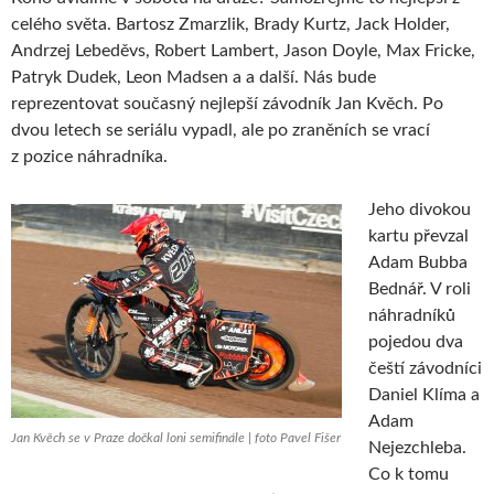
celého světa. Bartosz Zmarzlik, Brady Kurtz, Jack Holder,
Andrzej Lebeděvs, Robert Lambert, Jason Doyle, Max Fricke,
Patryk Dudek, Leon Madsen a a další. Nás bude
reprezentovat současný nejlepší závodník Jan Kvěch. Po
dvou letech se seriálu vypadl, ale po zraněních se vrací
z pozice náhradníka.
Jeho divokou
kartu převzal
Adam Bubba
Bednář. V roli
náhradníků
pojedou dva
čeští závodníci
Daniel Klíma a
Adam
Jan Kvěch se v Praze dočkal loni semifinále | foto Pavel Fišer
Nejezchleba.
Co k tomu