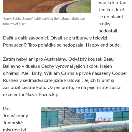
Vaníček a Jan
Jeníček, kteří
se do hlavní
Adam Bubba Bednář (bílá) odolává tlaku Baueu Baileyho |
trojky
foto Pavel Fišer
nedostali.
Další a další závodníci. Dívali se z tribuny, v televizi.
Ponaučení? Tato pohádka se nedopsala. Happy end bude.
Zatím nebyl ani pro Australany. Odvážný kousek Beau
Baileyho v duelu s Čechy vyrovnal jejich skóre. Nejen
s Němci. Ale i Brity. William Cairns a prvně nasazený Cooper
Rushen v sedmadvacáté jízdě kralovali. Jejich triumf si
zasloužil čestné kolo. Už jen proto, že na jejich štítě zůstal
excelentní Nazar Paznickij.
Pat.
Trojnásobný.
Juniorské
mistrovství