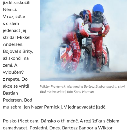
jízdě zaskočili
Němci.
V rozjížďce
s číslem
jedenáct jej
střídal Mikkel
Andersen.
Bojoval s Brity,
až skončil na
zemi. A
vyloučený
z repete. Do
akce se vrátil
Wiktor Przyjemski (červená) a Bartosz Banbor (modrá) slaví
titul mistra světa | foto Karel Herman
Bastian
Pedersen. Bod
mu sebral jen Nazar Parnickij. V jednadvacáté jízdě.
Polsko třicet osm. Dánsko o tři méně. A rozjížďka s číslem
osmadvacet. Poslední. Dnes. Bartosz Banbor a Wiktor