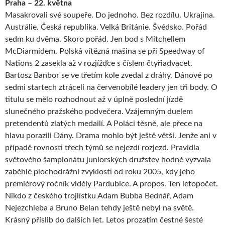
Praha – 22. května
Masakrovali své soupeře. Do jednoho. Bez rozdílu. Ukrajina.
Austrálie. Česká republika. Velká Británie. Švédsko. Pořád
sedm ku dvěma. Skoro pořád. Jen bod s Mitchellem
McDiarmidem. Polská vítězná mašina se při Speedway of
Nations 2 zasekla až v rozjížďce s číslem čtyřiadvacet.
Bartosz Banbor se ve třetím kole zvedal z dráhy. Dánové po
sedmi startech ztráceli na červenobílé leadery jen tři body. O
titulu se mělo rozhodnout až v úplně poslední jízdě
slunečného pražského podvečera. Vzájemným duelem
pretendentů zlatých medailí. A Poláci těsně, ale přece na
hlavu porazili Dány. Drama mohlo být ještě větší. Jenže ani v
případě rovnosti třech týmů se nejezdí rozjezd. Pravidla
světového šampionátu juniorských družstev hodně vyzvala
zaběhlé plochodrážní zvyklosti od roku 2005, kdy jeho
premiérový ročník viděly Pardubice. A propos. Ten letopočet.
Nikdo z českého trojlístku Adam Bubba Bednář, Adam
Nejezchleba a Bruno Belan tehdy ještě nebyl na světě.
Krásný příslib do dalších let. Letos prozatím čestné šesté