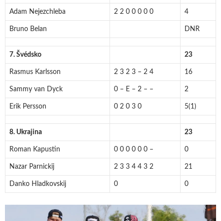
Adam Nejezchleba
2 2 0 0 0 0 0
4
Bruno Belan
DNR
7. Švédsko
23
Rasmus Karlsson
2 3 2 3 – 2 4
16
Sammy van Dyck
0 – E – 2 – –
2
Erik Persson
0 2 0 3 0
5(1)
8. Ukrajina
23
Roman Kapustin
0 0 0 0 0 0 –
0
Nazar Parnickij
2 3 3 4 4 3 2
21
Danko Hladkovskij
0
0