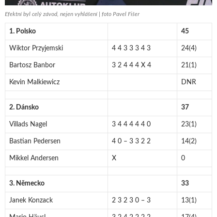
Efektní byl celý závod, nejen vyhlášení | foto Pavel Fišer
1. Polsko
45
Wiktor Przyjemski
4 4 3 3 3 4 3
24(4)
Bartosz Banbor
3 2 4 4 4 X 4
21(1)
Kevin Malkiewicz
DNR
2. Dánsko
37
Villads Nagel
3 4 4 4 4 4 0
23(1)
Bastian Pedersen
4 0 – 3 3 2 2
14(2)
Mikkel Andersen
X
0
3. Německo
33
Janek Konzack
2 3 2 3 0 – 3
13(1)