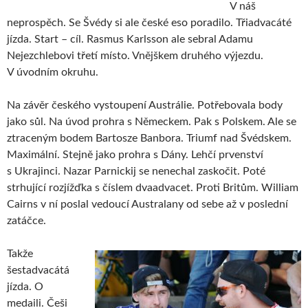
V náš
neprospěch. Se Švédy si ale české eso poradilo. Třiadvacáté
jízda. Start – cíl. Rasmus Karlsson ale sebral Adamu
Nejezchlebovi třetí místo. Vnějškem druhého výjezdu.
V úvodním okruhu.
Na závěr českého vystoupení Austrálie. Potřebovala body
jako sůl. Na úvod prohra s Německem. Pak s Polskem. Ale se
ztraceným bodem Bartosze Banbora. Triumf nad Švédskem.
Maximální. Stejně jako prohra s Dány. Lehčí prvenství
s Ukrajinci. Nazar Parnickij se nenechal zaskočit. Poté
strhující rozjížďka s číslem dvaadvacet. Proti Britům. William
Cairns v ní poslal vedoucí Australany od sebe až v poslední
zatáčce.
Takže
šestadvacátá
jízda. O
medaili. Češi