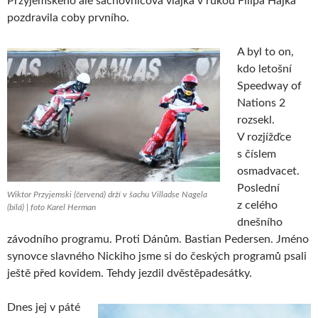
Przyjemskeho ale šachovnicová vlajka v rukou Filipa Hájka
pozdravila coby prvního.
A byl to on,
kdo letošní
Speedway of
Nations 2
rozsekl.
V rozjížďce
s číslem
osmadvacet.
Poslední
Wiktor Przyjemski (červená) drží v šachu Villadse Nagela
z celého
(bílá) | foto Karel Herman
dnešního
závodního programu. Proti Dánům. Bastian Pedersen. Jméno
synovce slavného Nickiho jsme si do českých programů psali
ještě před kovidem. Tehdy jezdil dvěstěpadesátky.
Dnes jej v páté