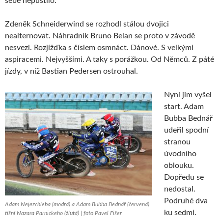
sebe nepustilo.
Zdeněk Schneiderwind se rozhodl stálou dvojici
nealternovat. Náhradník Bruno Belan se proto v závodě
nesvezl. Rozjížďka s číslem osmnáct. Dánové. S velkými
aspiracemi. Nejvyššími. A taky s porážkou. Od Němců. Z páté
jízdy, v níž Bastian Pedersen ostrouhal.
Nyní jim vyšel
start. Adam
Bubba Bednář
udeřil spodní
stranou
úvodního
oblouku.
Dopředu se
nedostal.
Podruhé dva
Adam Nejezchleba (modrá) a Adam Bubba Bednář (červená)
ku sedmi.
tíšní Nazara Parnickeho (žlutá) | foto Pavel Fišer