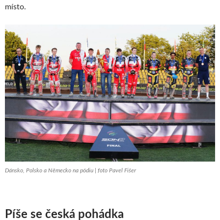
místo.
Dánsko, Polsko a Německo na pódiu | foto Pavel Fišer
Píše se česká pohádka