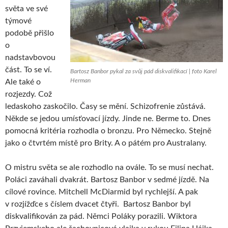
světa ve své
týmové
podobě přišlo
o
nadstavbovou
část. To se ví.
Bartosz Banbor pykal za svůj pád diskvalifikací | foto Karel
Herman
Ale také o
rozjezdy. Což
ledaskoho zaskočilo. Časy se mění. Schizofrenie zůstává.
Někde se jedou umísťovací jízdy. Jinde ne. Berme to. Dnes
pomocná kritéria rozhodla o bronzu. Pro Německo. Stejně
jako o čtvrtém místě pro Brity. A o pátém pro Australany.
O mistru světa se ale rozhodlo na ovále. To se musí nechat.
Poláci zaváhali dvakrát. Bartosz Banbor v sedmé jízdě. Na
cílové rovince. Mitchell McDiarmid byl rychlejší. A pak
v rozjížďce s číslem dvacet čtyři. Bartosz Banbor byl
diskvalifikován za pád. Němci Poláky porazili. Wiktora