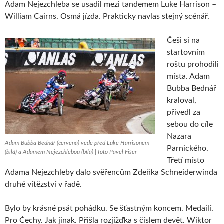
Adam Nejezchleba se usadil mezi tandemem Luke Harrison –
William Cairns. Osmá jízda. Prakticky navlas stejný scénář.
Češi si na
startovním
roštu prohodili
místa. Adam
Bubba Bednář
kraloval,
přivedl za
sebou do cíle
Nazara
Adam Bubba Bednář (červená) vede před Luke Harrisonem
Parnického.
(bílá) a Adamem Nejezchlebou (bílá) | foto Pavel Fišer
Třetí místo
Adama Nejezchleby dalo svěřencům Zdeňka Schneiderwinda
druhé vítězství v řadě.
Bylo by krásné psát pohádku. Se šťastným koncem. Medailí.
Pro Čechy. Jak jinak. Přišla rozjížďka s číslem devět. Wiktor