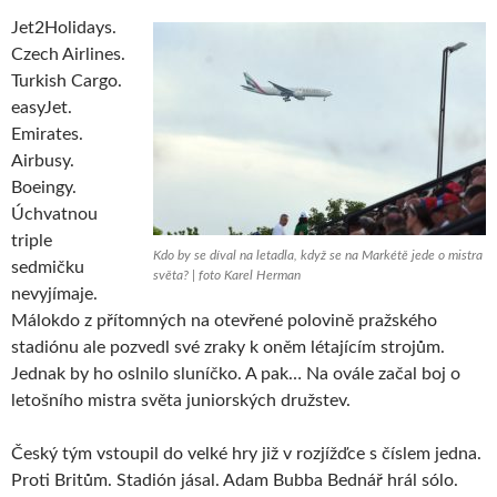
Jet2Holidays.
Czech Airlines.
Turkish Cargo.
easyJet.
Emirates.
Airbusy.
Boeingy.
Úchvatnou
triple
Kdo by se díval na letadla, když se na Markétě jede o mistra
sedmičku
světa? | foto Karel Herman
nevyjímaje.
Málokdo z přítomných na otevřené polovině pražského
stadiónu ale pozvedl své zraky k oněm létajícím strojům.
Jednak by ho oslnilo sluníčko. A pak… Na ovále začal boj o
letošního mistra světa juniorských družstev.
Český tým vstoupil do velké hry již v rozjížďce s číslem jedna.
Proti Britům. Stadión jásal. Adam Bubba Bednář hrál sólo.