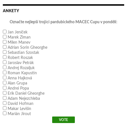
ANKETY
Označte nejlepší trojici pardubického MACEC Cupu v pondělí:
Jan Jeníček
Marek Ziman
Milen Manev
Adrian Sorin Gheorghe
Sebastian Szostak
Robert Roszak
Jaroslav Petrák
Andrej Rozaljuk
Roman Kapustin
Anna Hajková
Alan Grupa
Andrei Popa
Erik Daniel Gheorghe
Adam Nejezchleba
David Hofman
Makar Levišin
Marián Jirout