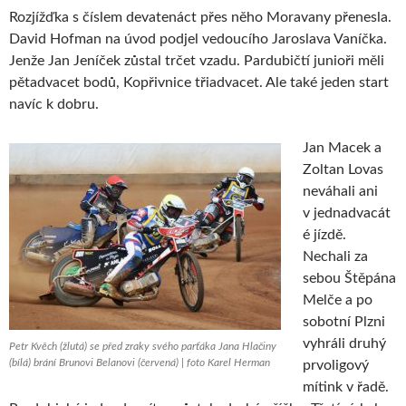
Rozjížďka s číslem devatenáct přes něho Moravany přenesla.
David Hofman na úvod podjel vedoucího Jaroslava Vaníčka.
Jenže Jan Jeníček zůstal trčet vzadu. Pardubičtí junioři měli
pětadvacet bodů, Kopřivnice třiadvacet. Ale také jeden start
navíc k dobru.
Jan Macek a
Zoltan Lovas
neváhali ani
v jednadvacát
é jízdě.
Nechali za
sebou Štěpána
Melče a po
sobotní Plzni
vyhráli druhý
Petr Kvěch (žlutá) se před zraky svého parťáka Jana Hlačiny
(bílá) brání Brunovi Belanovi (červená) | foto Karel Herman
prvoligový
mítink v řadě.