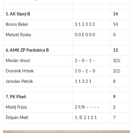
5. AK Slaný B
14
Bruno Belan
3 1 2 3 3 2
14
Matyáš Ryska
0 0 E 0 0 0
0
6. AMK ZP Pardubice B
13
Marián Jirout
2 – 0 – 1 –
3(1)
Dominik Hrbek
1 0 – 1 – 0
2(1)
Jaroslav Petrák
1 1 3 2 1
8
7. PK Plzeň
9
Matěj Frýza
2 F/R – – – –
2
Štěpán Melč
1 /E 2 1 2 1
7