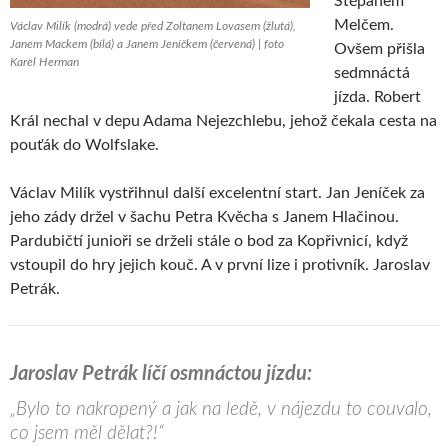
Štěpánem
Melčem.
Václav Milík (modrá) vede před Zoltanem Lovasem (žlutá),
Janem Mackem (bílá) a Janem Jeníčkem (červená) | foto
Ovšem přišla
Karel Herman
sedmnáctá
jízda. Robert
Král nechal v depu Adama Nejezchlebu, jehož čekala cesta na
pouťák do Wolfslake.
Václav Milík vystřihnul další excelentní start. Jan Jeníček za
jeho zády držel v šachu Petra Kvěcha s Janem Hlačinou.
Pardubičtí junioři se drželi stále o bod za Kopřivnicí, když
vstoupil do hry jejich kouč. A v první lize i protivník. Jaroslav
Petrák.
Jaroslav Petrák líčí osmnáctou jízdu:
„Bylo to nakropený a jak na ledě, v nájezdu to couvalo,
co jsem měl dělat?!“