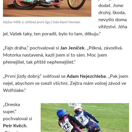
dodat. Jsme
druhý, škoda,
nevyšlo doma
Václav Milík si střihnul první ligu | foto Karel Herman
vítězství. Jéňa
jel, Vašek taky, ten poradil, bylo to tam, děkuju.“
„Fajn dráha,“ pochvaloval si
Jan Jeníček
. „Pěkná, závodívá.
Motorka nastavená, kazil jsem si to sám. Moc jsem
přemejšlel, tak příště nepřemejšlet.“
„První jízdy dobrý,“ svěřoval se
Adam Nejezchleba
. „Pak jsem
nejel, abychom se svezli všichni. Zejtra mám volnej závod ve
Wolfslake.“
„Dneska
super,“
pochvaloval si
Petr Kvěch
.