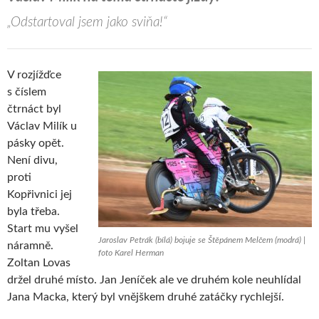
„Odstartoval jsem jako sviňa!“
V rozjížďce
s číslem
čtrnáct byl
Václav Milík u
pásky opět.
Není divu,
proti
Kopřivnici jej
byla třeba.
Start mu vyšel
Jaroslav Petrák (bílá) bojuje se Štěpánem Melčem (modrá) |
náramně.
foto Karel Herman
Zoltan Lovas
držel druhé místo. Jan Jeníček ale ve druhém kole neuhlídal
Jana Macka, který byl vnějškem druhé zatáčky rychlejší.