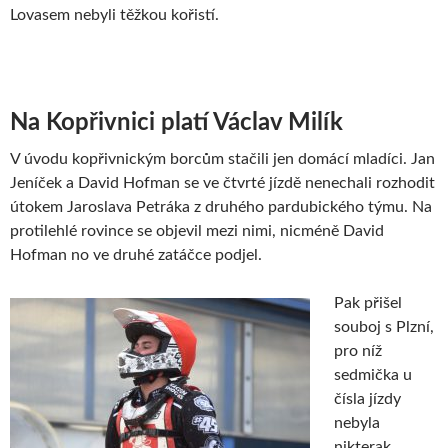
Lovasem nebyli těžkou kořistí.
Na Kopřivnici platí Václav Milík
V úvodu kopřivnickým borcům stačili jen domácí mladíci. Jan
Jeníček a David Hofman se ve čtvrté jízdě nenechali rozhodit
útokem Jaroslava Petráka z druhého pardubického týmu. Na
protilehlé rovince se objevil mezi nimi, nicméně David
Hofman no ve druhé zatáčce podjel.
Pak přišel
souboj s Plzní,
pro níž
sedmička u
čísla jízdy
nebyla
nikterak