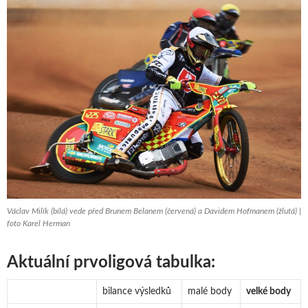
Václav Milík (bílá) vede před Brunem Belanem (červená) a Davidem Hofmanem (žlutá) |
foto Karel Herman
Aktuální prvoligová tabulka:
bilance výsledků
malé body
velké body