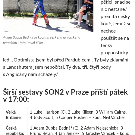
pětici, snad se
nic nestane,“
přemítá český
kouč, jemuž se
nechce
Adam Bubba Bednář je kapitán českého juniorského
pouštět se na
nároďáku | foto Pavel Fišer
tenký
prognostický
led. „Optimista jsem byl před Pardubicemi. Ty byly zklamání,
s Landshutem jsem nepočítal. Ty dva, tři, čtyři body
s Angličany nám scházely.“
Širší sestavy SON2 v Praze příští pátek
v 17:00:
Velká
1 Luke Harrison (C), 2 Luke Killeen, 3 William Cairns,
Británie:
4 Jody Scott, 5 Cooper Rushen – kouč Neil Vatcher
Česká
1 Adam Bubba Bednář (C), 2 Adam Nejezchleba, 3
republika:
Bruno Belan, 4 Jan Jeníček, 5 Jaroslav Vaníček – kouč