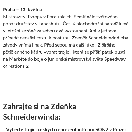
Praha – 13. května
Mistrovství Evropy v Pardubicích. Semifinále světového
pohár družstev v Landshutu. Český plochodrážní nároďák má
v letošní sezóně za sebou dvě vystoupení. Ani v jednom
případě nenašel cestu k postupu. Zdeněk Schneiderwind oba
závody vnímá jinak. Před sebou má další úkol. Z širšího
pětičlenného kádru vybrat trojici, která se příští pátek pustí
na Markétě do boje o juniorské mistrovství světa Speedway
of Nations 2.
Zahrajte si na Zdeňka
Schneiderwinda:
Vyberte trojici českých reprezentantů pro SON2 v Praze: