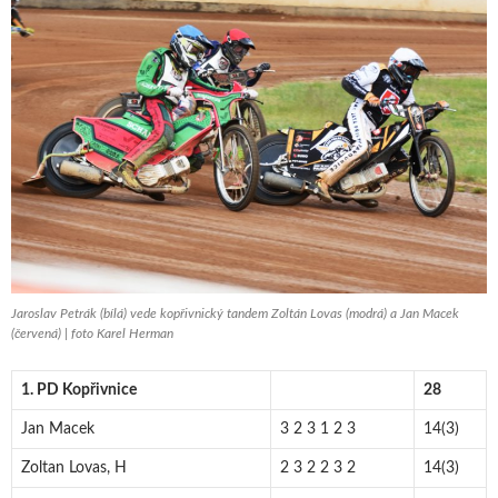
Jaroslav Petrák (bílá) vede kopřivnický tandem Zoltán Lovas (modrá) a Jan Macek
(červená) | foto Karel Herman
1. PD Kopřivnice
28
Jan Macek
3 2 3 1 2 3
14(3)
Zoltan Lovas, H
2 3 2 2 3 2
14(3)