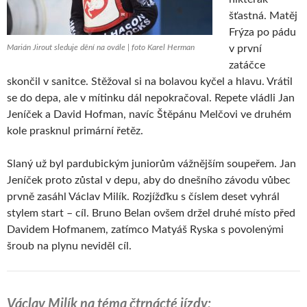
šťastná. Matěj
Frýza po pádu
Marián Jirout sleduje dění na ovále | foto Karel Herman
v první
zatáčce
skončil v sanitce. Stěžoval si na bolavou kyčel a hlavu. Vrátil
se do depa, ale v mítinku dál nepokračoval. Repete vládli Jan
Jeníček a David Hofman, navíc Štěpánu Melčovi ve druhém
kole prasknul primární řetěz.
Slaný už byl pardubickým juniorům vážnějším soupeřem. Jan
Jeníček proto zůstal v depu, aby do dnešního závodu vůbec
prvně zasáhl Václav Milík. Rozjížďku s číslem deset vyhrál
stylem start – cíl. Bruno Belan ovšem držel druhé místo před
Davidem Hofmanem, zatímco Matyáš Ryska s povolenými
šroub na plynu neviděl cíl.
Václav Milík na téma čtrnácté jízdy: