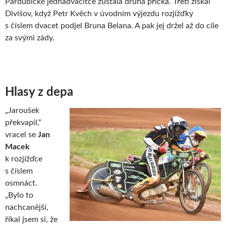
Pardubické jednadvacítce zůstala druhá příčka. Třetí získal
Divišov, když Petr Kvěch v úvodním výjezdu rozjížďky
s číslem dvacet podjel Bruna Belana. A pak jej držel až do cíle
za svými zády.
Hlasy z depa
„Jaroušek
překvapil,“
vracel se
Jan
Macek
k rozjížďce
s číslem
osmnáct.
„Bylo to
nachcanější,
říkal jsem si, že