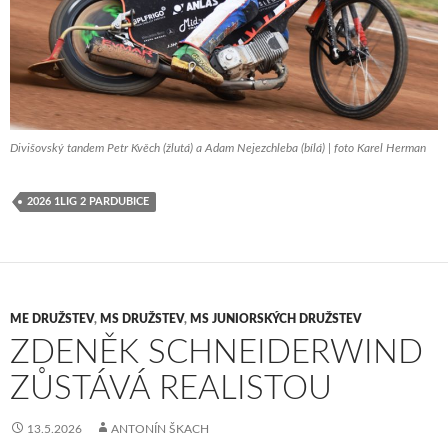
Divišovský tandem Petr Kvěch (žlutá) a Adam Nejezchleba (bílá) | foto Karel Herman
2026 1LIG 2 PARDUBICE
ME DRUŽSTEV
,
MS DRUŽSTEV
,
MS JUNIORSKÝCH DRUŽSTEV
ZDENĚK SCHNEIDERWIND
ZŮSTÁVÁ REALISTOU
13.5.2026
ANTONÍN ŠKACH