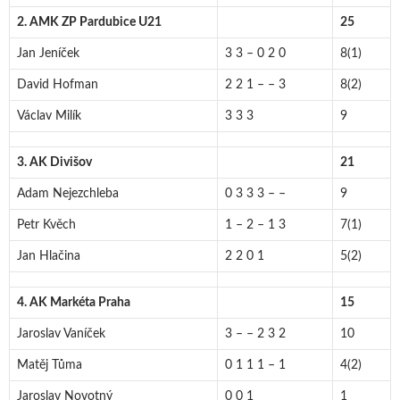
2. AMK ZP Pardubice U21
25
Jan Jeníček
3 3 – 0 2 0
8(1)
David Hofman
2 2 1 – – 3
8(2)
Václav Milík
3 3 3
9
3. AK Divišov
21
Adam Nejezchleba
0 3 3 3 – –
9
Petr Kvěch
1 – 2 – 1 3
7(1)
Jan Hlačina
2 2 0 1
5(2)
4. AK Markéta Praha
15
Jaroslav Vaníček
3 – – 2 3 2
10
Matěj Tůma
0 1 1 1 – 1
4(2)
Jaroslav Novotný
0 0 1
1