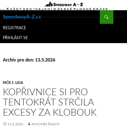
Hledat
SpeedwayA-Z.cz
PŘEJÍT
K
REGISTRACE
OBSAHU
PŘIHLÁSIT SE
WEBU
Archiv pro den: 13.5.2026
MČR 1. LIGA
KOPŘIVNICE SI PRO
TENTOKRÁT STRČILA
EXCESY ZA KLOBOUK
13.5.2026
ANTONÍN ŠKACH