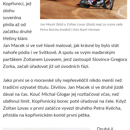
Kopřivnici, jež
úlohu
suveréna
plnila až od
Jan Macek (bílá) a Zoltan Lovas (žlutá) mají za svými zády
Petra Kvěcha (modrá) | foto Karel Herman
začátku druhé
třetiny klání.
Jan Macek si ve své hlavě maloval, jak krásné by bylo stát
nahoře pódia i ve Svítkově. A spolu se svým maďarským
parťákem Zoltanem Lovasem, jenž zastoupil Slovince Gregora
Zorka, začali úřadovat již od úvodních fází.
Jako první se o moravské síly nepřesvědčil nikdo menší než
tradiční vzývatel titulu. Divišov. Jan Macek si ve druhé jízdě
dával na čas. Kouč Michal Glogar jej roztlačoval včas, než
uběhnul limit. Kopřivnický borec poté úřadoval na čele. Když
Zoltan Lovas v první zatáčce vyvezl druhého Petra Kvěcha,
přistála na kopřivnickém kontě první pětka.
Druhá jí