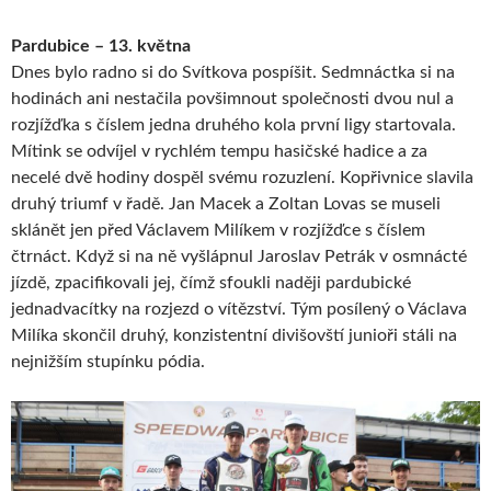
Pardubice – 13. května
Dnes bylo radno si do Svítkova pospíšit. Sedmnáctka si na
hodinách ani nestačila povšimnout společnosti dvou nul a
rozjížďka s číslem jedna druhého kola první ligy startovala.
Mítink se odvíjel v rychlém tempu hasičské hadice a za
necelé dvě hodiny dospěl svému rozuzlení. Kopřivnice slavila
druhý triumf v řadě. Jan Macek a Zoltan Lovas se museli
sklánět jen před Václavem Milíkem v rozjížďce s číslem
čtrnáct. Když si na ně vyšlápnul Jaroslav Petrák v osmnácté
jízdě, zpacifikovali jej, čímž sfoukli naději pardubické
jednadvacítky na rozjezd o vítězství. Tým posílený o Václava
Milíka skončil druhý, konzistentní divišovští junioři stáli na
nejnižším stupínku pódia.