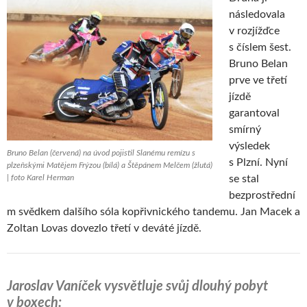
následovala
v rozjížďce
s číslem šest.
Bruno Belan
prve ve třetí
jízdě
garantoval
smírný
výsledek
Bruno Belan (červená) na úvod pojistil Slanému remízu s
s Plzní. Nyní
plzeňskými Matějem Frýzou (bílá) a Štěpánem Melčem (žlutá)
| foto Karel Herman
se stal
bezprostřední
m svědkem dalšího sóla kopřivnického tandemu. Jan Macek a
Zoltan Lovas dovezlo třetí v deváté jízdě.
Jaroslav Vaníček vysvětluje svůj dlouhý pobyt
v boxech: