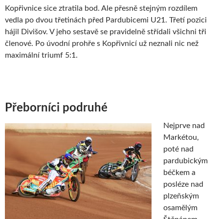
Kopřivnice sice ztratila bod. Ale přesně stejným rozdílem
vedla po dvou třetinách před Pardubicemi U21. Třetí pozici
hájil Divišov. V jeho sestavě se pravidelně střídali všichni tři
členové. Po úvodní prohře s Kopřivnicí už neznali nic než
maximální triumf 5:1.
Přeborníci podruhé
Nejprve nad
Markétou,
poté nad
pardubickým
béčkem a
posléze nad
plzeňským
osamělým