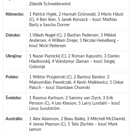
Zdeněk Schneiderwind
Německo:
1 Patrick Hyjek, 2 Hannah Grünwald, 3 Mario Häusl
(C), 4 Ben Iken, 5 Janek Konzack – kouč Mathias
Bartz a Sascha Dorner
Dánsko:
1 Villads Nagel (C), 2 Bastian Pedersen, 3 Mikkel
Andersen, 4 William Drejer, 5 Nicolai Heiselberg –
kouč Nicki Pedersen
Ukrajina:
1 Nazar Paznickij (C), 2 Roman Kapustin, 3 Danko
Hladkovskij, 4 Volodymyr Zlaman – kouč Sergej
Golovnja
Polsko:
1 Wiktor Przyjemski (C), 2 Bartosz Banbor, 3
Maksymilian Pawelczak, 4 Kevin Malkiewicz, 5 Oskar
Paluch – kouč Stanislaw Chomski
Švédsko:
1 Rasmus Karlsson, 2 Sammy van Dyck, 3 Erik
Persson (C), 4 Leo Klasson, 5 Larry Lundahl – kouč
Linus Sundström
Austrálie:
1 Alex Adamson, 2 Beau Bailey, 3 Mitchell McDiamid,
4 James Pearson (C), 5 Tate Zischke – kouč Mark
Lemon