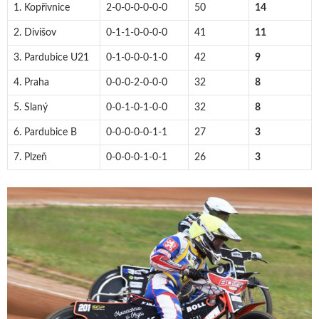
1. Kopřivnice
2-0-0-0-0-0-0
50
14
2. Divišov
0-1-1-0-0-0-0
41
11
3. Pardubice U21
0-1-0-0-0-1-0
42
9
4. Praha
0-0-0-2-0-0-0
32
8
5. Slaný
0-0-1-0-1-0-0
32
8
6. Pardubice B
0-0-0-0-0-1-1
27
3
7. Plzeň
0-0-0-0-1-0-1
26
3