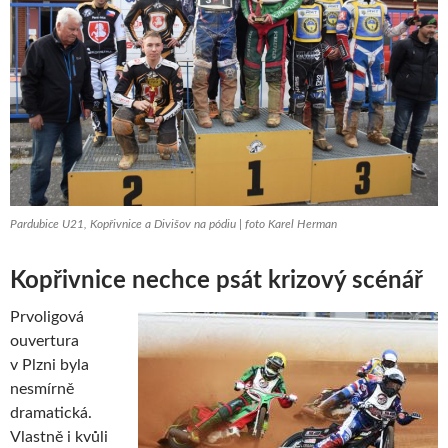
Pardubice U21, Kopřivnice a Divišov na pódiu | foto Karel Herman
Kopřivnice nechce psát krizový scénář
Prvoligová
ouvertura
v Plzni byla
nesmírně
dramatická.
Vlastně i kvůli