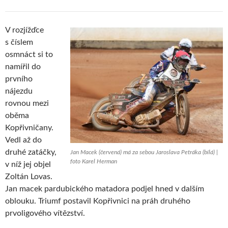
V rozjížďce
s číslem
osmnáct si to
namířil do
prvního
nájezdu
rovnou mezi
oběma
Kopřivničany.
Vedl až do
druhé zatáčky,
Jan Macek (červená) má za sebou Jaroslava Petráka (bílá) |
foto Karel Herman
v níž jej objel
Zoltán Lovas.
Jan macek pardubického matadora podjel hned v dalším
oblouku. Triumf postavil Kopřivnici na práh druhého
prvoligového vítězství.