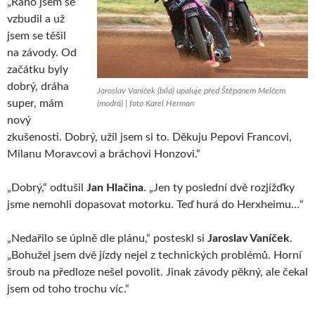
„Ráno jsem se
vzbudil a už
jsem se těšil
na závody. Od
začátku byly
dobrý, dráha
Jaroslav Vaníček (bílá) upaluje před Štěpánem Melčem
super, mám
(modrá) | foto Karel Herman
nový
zkušenosti. Dobrý, užil jsem si to. Děkuju Pepovi Francovi,
Milanu Moravcovi a bráchovi Honzovi.“
„Dobrý,“ odtušil
Jan Hlačina
. „Jen ty poslední dvě rozjížďky
jsme nemohli dopasovat motorku. Teď hurá do Herxheimu…“
„Nedařilo se úplně dle plánu,“ posteskl si
Jaroslav Vaníček
.
„Bohužel jsem dvě jízdy nejel z technických problémů. Horní
šroub na předloze nešel povolit. Jinak závody pěkný, ale čekal
jsem od toho trochu víc.“