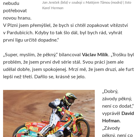
Jan Jeníček (bílá) v souboji s Matějem Tůmou (modrá) | foto
nebudu
Karel Herman
potřebovat
novou hranu.
V Plzni jsem přemýšlel, že bych si chtěl zopakovat vítězství
v Pardubicích. Kdyby to tak šlo dál, byl bych rád, vyhrát
první ligu určitě dopadne.“
„Super, myslím, že pěkný,“ bilancoval
Václav Milík
. „Trošku byl
problém, že jsem první dvě série stál. Svou práci jsem ale
udělal dobře, jsem spokojenej. Mrzí mě, že jsem druzí, ale furt
lepší než třetí. Dařilo se, krásně se jelo.
„Dobrý,
závody pěkný,
není co dodat,“
vyprávěl
David
Hofman
.
„Závody
pěkný, není co