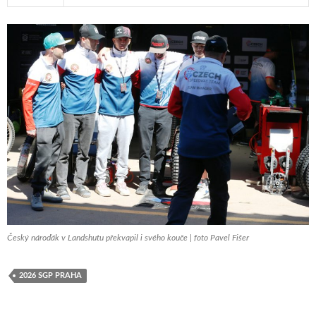
Český nároďák v Landshutu překvapil i svého kouče | foto Pavel Fišer
2026 SGP PRAHA