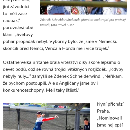
jiní závodníci
to měli zase
Zdeněk Schneiderwind bude přemítat nad trojicí pro pražský
naopak,“
závod | foto Pavel Fišer
porovnává obě
klání. „Světový
pohár propadák nebyl. Výborný bylo, že jsme v Německu
skončili před Němci, Venca a Honza měli více trojek.“
Ostatně Velká Británie brala vítězství díky skóre lepšímu o
devět bodů, což se rovná trojici vítězných rozjížděk. „Kdyby
nebyly nuly…“ zamýšlí se Zdeněk Schneiderwind. „Neříkám,
že bychom postoupili. Ale s Angličany jsme byli
konkurenceschopný. Měli taky štěstí.“
Nyní přichází
Praha.
„Nominovali
jsme nejlepší