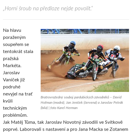
„Horní šroub na předloze nejde povolit.“
Na hlavu
poraženým
soupeřem se
tentokrát stala
pražská
Markéta.
Jaroslav
Vaníček již
podruhé
nevyjel na trať
Bratrovražedný souboj pardubických závodníků – David
kvůli
Hofman (modrá), Jan Jeníček (červená) a Jaroslav Petrák
technickým
(bílá) | foto Karel Herman
problémům.
Jak Matěj Tůma, tak Jaroslav Novotný závodili ve Svítkově
poprvé. Laborovali s nastavení a pro Jana Macka se Zotanem