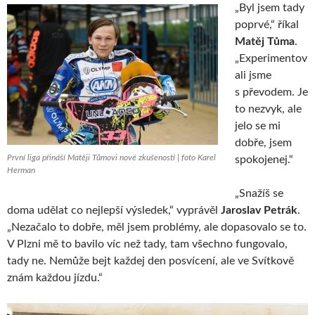
„Byl jsem tady
poprvé,“ říkal
Matěj Tůma
.
„Experimentov
ali jsme
s převodem. Je
to nezvyk, ale
jelo se mi
dobře, jsem
První liga přináší Matěji Tůmovi nové zkušenosti | foto Karel
spokojenej.“
Herman
„Snažíš se
doma udělat co nejlepší výsledek,“ vyprávěl
Jaroslav Petrák
.
„Nezačalo to dobře, měl jsem problémy, ale dopasovalo se to.
V Plzni mě to bavilo víc než tady, tam všechno fungovalo,
tady ne. Nemůže bejt každej den posvícení, ale ve Svítkově
znám každou jízdu.“