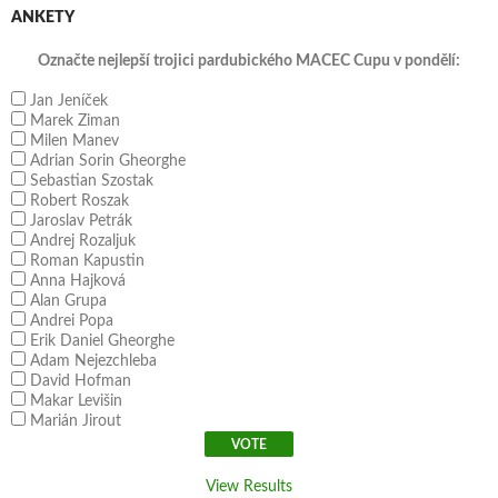
ANKETY
Označte nejlepší trojici pardubického MACEC Cupu v pondělí:
Jan Jeníček
Marek Ziman
Milen Manev
Adrian Sorin Gheorghe
Sebastian Szostak
Robert Roszak
Jaroslav Petrák
Andrej Rozaljuk
Roman Kapustin
Anna Hajková
Alan Grupa
Andrei Popa
Erik Daniel Gheorghe
Adam Nejezchleba
David Hofman
Makar Levišin
Marián Jirout
View Results