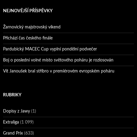
NEJNOVĚJŠÍ PŘÍSPĚVKY
Žarnovický majstrovský víkend
Přichází čas českého finále
Pardubický MACEC Cup vyplní pondělní podvečer
Boj o poslední volné místo světového poháru je rozlosován
Vít Janoušek bral stříbro v premiérovém evropském poháru
RUBRIKY
Dopisy z Jawy
(1)
Extraliga
(1 099)
Grand Prix
(633)