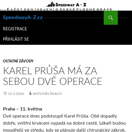
Hledat
SpeedwayA-Z.cz
PŘEJÍT
K
REGISTRACE
OBSAHU
PŘIHLÁSIT SE
WEBU
OSTATNÍ ZÁVODY
KAREL PRŮŠA MÁ ZA
SEBOU DVĚ OPERACE
11.5.2026
ANTONÍN ŠKACH
Praha – 11. května
Dvě operace dnes podstoupil Karel Průša. Obě dopadly
dobře, vnitřní krvácení vypadá na dobré cestě. Lékaři budou
moudřejší ve středu, kdy se plánuje další chirurgický zákrok.