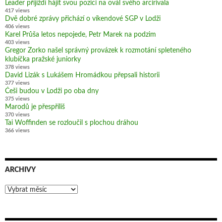
Leader přijíždí hájit svou pozici na ovál svého arcirivala
417 views
Dvě dobré zprávy přichází o víkendové SGP v Lodži
406 views
Karel Průša letos nepojede, Petr Marek na podzim
403 views
Gregor Zorko našel správný provázek k rozmotání spleteného
klubíčka pražské juniorky
378 views
David Lizák s Lukášem Hromádkou přepsali historii
377 views
Češi budou v Lodži po oba dny
375 views
Marodů je přespříliš
370 views
Tai Woffinden se rozloučil s plochou dráhou
366 views
ARCHIVY
Archivy