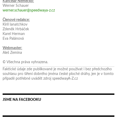
Kancelář Německo:
Werner Schauer
werner.schauer@speedwaya-z.cz
Členové redakce:
Kiril Ianatchkov
Zdeněk Hrbáček
Karel Herman
Eva Palánová
Webmaster:
Aleš Zemina
© Všechna práva vyhrazena.
Faktické údaje zde publikované je možné používat i bez předchozího
souhlasu pro šíření dobrého jména české ploché dráhy, jen je v tomto
případě potřebné uvádět zdroj speedwayA-Z.cz
JSME NA FACEBOOKU