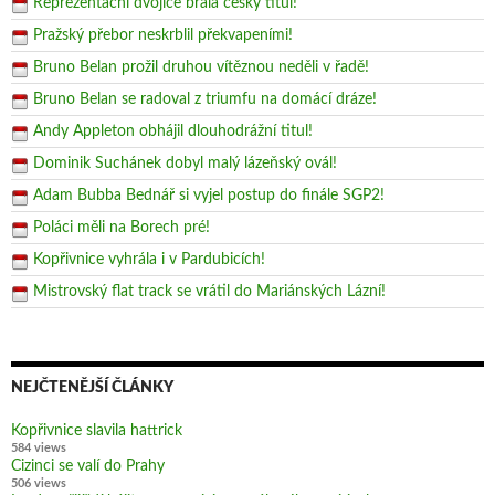
Reprezentační dvojice brala český titul!
Pražský přebor neskrblil překvapeními!
Bruno Belan prožil druhou vítěznou neděli v řadě!
Bruno Belan se radoval z triumfu na domácí dráze!
Andy Appleton obhájil dlouhodrážní titul!
Dominik Suchánek dobyl malý lázeňský ovál!
Adam Bubba Bednář si vyjel postup do finále SGP2!
Poláci měli na Borech pré!
Kopřivnice vyhrála i v Pardubicích!
Mistrovský flat track se vrátil do Mariánských Lázní!
NEJČTENĚJŠÍ ČLÁNKY
Kopřivnice slavila hattrick
584 views
Cizinci se valí do Prahy
506 views