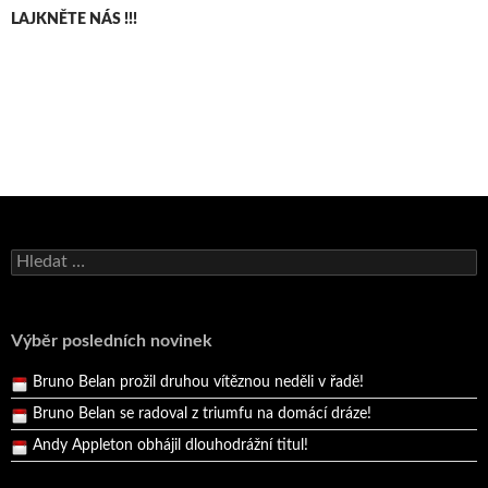
LAJKNĚTE NÁS !!!
Bruno Belan se radoval z triumfu na domácí dráze!
Vyhledávání
Andy Appleton obhájil dlouhodrážní titul!
Reprezentační dvojice brala český titul!
Pražský přebor neskrblil překvapeními!
Výběr posledních novinek
Bruno Belan prožil druhou vítěznou neděli v řadě!
Bruno Belan se radoval z triumfu na domácí dráze!
Andy Appleton obhájil dlouhodrážní titul!
Reprezentační dvojice brala český titul!