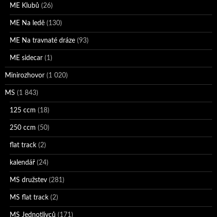
ME Klubů
(26)
ME Na ledě
(130)
ME Na travnaté dráze
(93)
ME sidecar
(1)
Minirozhovor
(1 020)
MS
(1 843)
125 ccm
(18)
250 ccm
(50)
flat track
(2)
kalendář
(24)
MS družstev
(281)
MS flat track
(2)
MS Jednotlivců
(171)