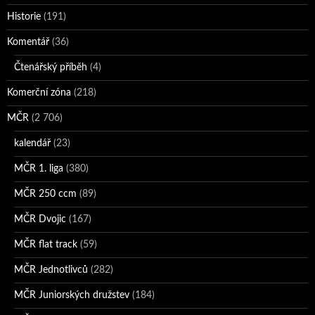
Historie
(191)
Komentář
(36)
Čtenářský příběh
(4)
Komerční zóna
(218)
MČR
(2 706)
kalendář
(23)
MČR 1. liga
(380)
MČR 250 ccm
(89)
MČR Dvojic
(167)
MČR flat track
(59)
MČR Jednotlivců
(282)
MČR Juniorských družstev
(184)