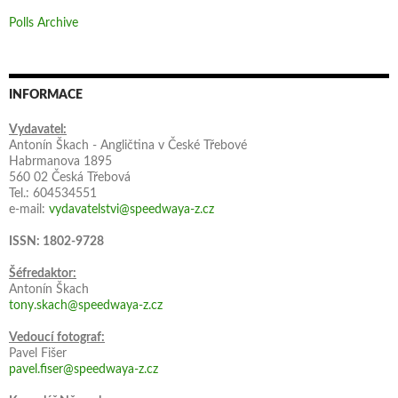
Polls Archive
INFORMACE
Vydavatel:
Antonín Škach - Angličtina v České Třebové
Habrmanova 1895
560 02 Česká Třebová
Tel.: 604534551
e-mail:
vydavatelstvi@speedwaya-z.cz
ISSN: 1802-9728
Šéfredaktor:
Antonín Škach
tony.skach@speedwaya-z.cz
Vedoucí fotograf:
Pavel Fišer
pavel.fiser@speedwaya-z.cz