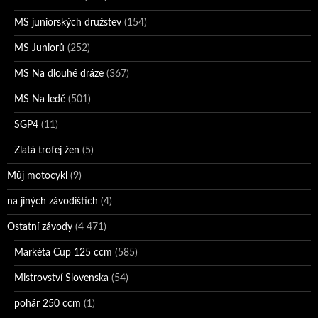
MS juniorských družstev
(154)
MS Juniorů
(252)
MS Na dlouhé dráze
(367)
MS Na ledě
(501)
SGP4
(11)
Zlatá trofej žen
(5)
Můj motocykl
(9)
na jiných závodištích
(4)
Ostatní závody
(4 471)
Markéta Cup 125 ccm
(585)
Mistrovství Slovenska
(54)
pohár 250 ccm
(1)