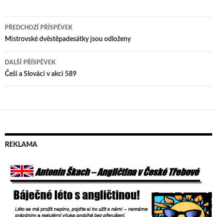
PŘEDCHOZÍ PŘÍSPĚVEK
Navigace
Mistrovské dvěstěpadesátky jsou odloženy
pro
DALŠÍ PŘÍSPĚVEK
příspěvek
Češi a Slováci v akci 589
REKLAMA