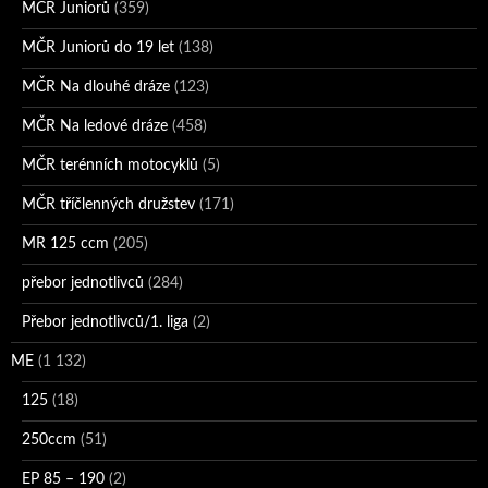
MČR Juniorů
(359)
MČR Juniorů do 19 let
(138)
MČR Na dlouhé dráze
(123)
MČR Na ledové dráze
(458)
MČR terénních motocyklů
(5)
MČR tříčlenných družstev
(171)
MR 125 ccm
(205)
přebor jednotlivců
(284)
Přebor jednotlivců/1. liga
(2)
ME
(1 132)
125
(18)
250ccm
(51)
EP 85 – 190
(2)