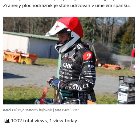
Zraněný plochodrážník je stále udržován v umělém spánku.
Karel Průša je statečný bojovník | foto Pavel Fišer
1002 total views, 1 view today