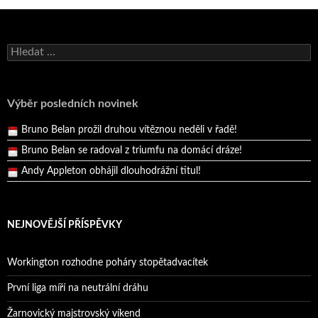
Bruno Belan se radoval z triumfu na domácí dráze!
Andy Appleton obhájil dlouhodrážní titul!
Vyhledávání
Reprezentační dvojice brala český titul!
Pražský přebor neskrblil překvapeními!
Výběr posledních novinek
Bruno Belan prožil druhou vítěznou neděli v řadě!
Bruno Belan se radoval z triumfu na domácí dráze!
Andy Appleton obhájil dlouhodrážní titul!
Reprezentační dvojice brala český titul!
NEJNOVĚJŠÍ PŘÍSPĚVKY
Workington rozhodne poháry stopětadvacítek
První liga míří na neutrální dráhu
Žarnovický majstrovský víkend