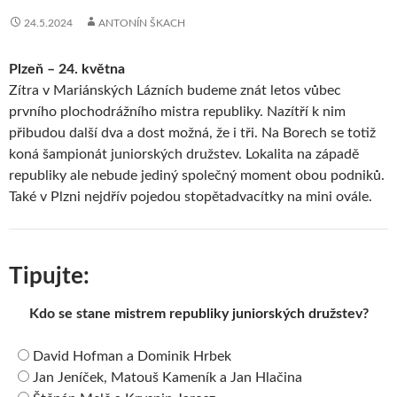
24.5.2024
ANTONÍN ŠKACH
Plzeň – 24. května
Zítra v Mariánských Lázních budeme znát letos vůbec
prvního plochodrážního mistra republiky. Nazítří k nim
přibudou další dva a dost možná, že i tři. Na Borech se totiž
koná šampionát juniorských družstev. Lokalita na západě
republiky ale nebude jediný společný moment obou podniků.
Také v Plzni nejdřív pojedou stopětadvacítky na mini ovále.
Tipujte:
Kdo se stane mistrem republiky juniorských družstev?
David Hofman a Dominik Hrbek
Jan Jeníček, Matouš Kameník a Jan Hlačina