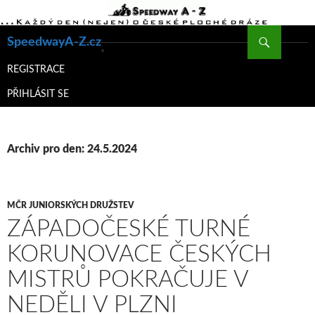
Hledat
SpeedwayA-Z.cz
PŘEJÍT
K
REGISTRACE
OBSAHU
PŘIHLÁSIT SE
WEBU
Archiv pro den: 24.5.2024
MČR JUNIORSKÝCH DRUŽSTEV
ZÁPADOČESKÉ TURNÉ
KORUNOVACE ČESKÝCH
MISTRŮ POKRAČUJE V
NEDĚLI V PLZNI