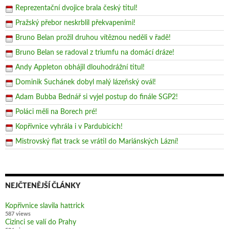
Reprezentační dvojice brala český titul!
Pražský přebor neskrblil překvapeními!
Bruno Belan prožil druhou vítěznou neděli v řadě!
Bruno Belan se radoval z triumfu na domácí dráze!
Andy Appleton obhájil dlouhodrážní titul!
Dominik Suchánek dobyl malý lázeňský ovál!
Adam Bubba Bednář si vyjel postup do finále SGP2!
Poláci měli na Borech pré!
Kopřivnice vyhrála i v Pardubicích!
Mistrovský flat track se vrátil do Mariánských Lázní!
NEJČTENĚJŠÍ ČLÁNKY
Kopřivnice slavila hattrick
587 views
Cizinci se valí do Prahy