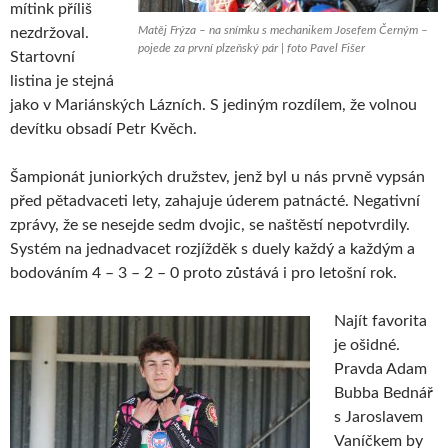
mítink příliš
Matěj Frýza – na snímku s mechanikem Josefem Černým –
nezdržoval.
pojede za první plzeňský pár | foto Pavel Fišer
Startovní
listina je stejná
jako v Mariánských Lázních. S jediným rozdílem, že volnou
devítku obsadí Petr Kvěch.
Šampionát juniorkých družstev, jenž byl u nás prvně vypsán
před pětadvaceti lety, zahajuje úderem patnácté. Negativní
zprávy, že se nesejde sedm dvojic, se naštěstí nepotvrdily.
Systém na jednadvacet rozjížděk s duely každý a každým a
bodováním 4 – 3 – 2 – 0 proto zůstává i pro letošní rok.
Najít favorita
je ošidné.
Pravda Adam
Bubba Bednář
s Jaroslavem
Vaníčkem by