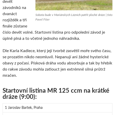
devět
závodníků na
dvanáct
Sobota bude v Mariánských Lázních patřit ploché dráze | foto
rozjížděk a tři
Pavel Fišer
finále zůstane
číslo devět volné. Startovní listina pro odpolední závod je
úplně plná a to včetně jednoho náhradníka.
Dle Karla Kadlece, který její tvorbě zasvětil moře svého času,
se prozatím nikdo neomluvil. Nepanují ani žádné hysterické
obavy z počasí. Písková dráha vodu absorbuje a tak by hřebík
do rakve závodu mohla zatlouct jen extrémně silná průtrž
mračen.
Startovní listina MR 125 ccm na krátké
dráze (9:00):
1 Jaroslav Bartek, Praha