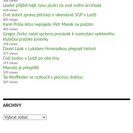
506 views
Leader přijíždí hájit svou pozici na ovál svého arcirivala
418 views
Dvě dobré zprávy přichází o víkendové SGP v Lodži
407 views
Karel Průša letos nepojede, Petr Marek na podzim
403 views
Gregor Zorko našel správný provázek k rozmotání spleteného
klubíčka pražské juniorky
378 views
David Lizák s Lukášem Hromádkou přepsali historii
377 views
Češi budou v Lodži po oba dny
375 views
Marodů je přespříliš
370 views
Tai Woffinden se rozloučil s plochou dráhou
367 views
ARCHIVY
Archivy