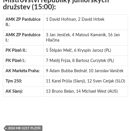
Mistrovství republiky juniorských
družstev (15:00):
AMK ZP Pardubice
1 David Hofman, 2 David Hrbek
II.:
AMK ZP Pardubice
3 Jan Jeníček, 4 Matouš Kameník, 16 Jan
I.:
Hlačina
PK Plzeň II.:
5 Štěpán Melč, 6 Kryspin Jarosz (PL)
PK Plzeň I.:
7 Matěj Frýza, 8 Bartosz Curzytek (PL)
AK Markéta Praha:
9 Adam Bubba Bednář, 10 Jaroslav Vaníček
Tým 250:
11 Karel Průša (Slaný), 12 Sven Cerjak (SLO)
AK Slaný:
13 Bruno Belan, 14 Michael West (AUS)
2024 MR U21T PLZEŇ