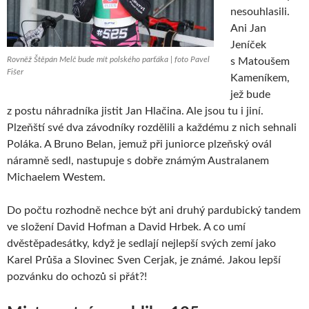
nesouhlasili.
Ani Jan
Jeníček
Rovněž Štěpán Melč bude mít polského parťáka | foto Pavel
s Matoušem
Fišer
Kameníkem,
jež bude
z postu náhradníka jistit Jan Hlačina. Ale jsou tu i jiní.
Plzeňští své dva závodníky rozdělili a každému z nich sehnali
Poláka. A Bruno Belan, jemuž při juniorce plzeňský ovál
náramně sedl, nastupuje s dobře známým Australanem
Michaelem Westem.
Do počtu rozhodně nechce být ani druhý pardubický tandem
ve složení David Hofman a David Hrbek. A co umí
dvěstěpadesátky, když je sedlají nejlepší svých zemí jako
Karel Průša a Slovinec Sven Cerjak, je známé. Jakou lepší
pozvánku do ochozů si přát?!