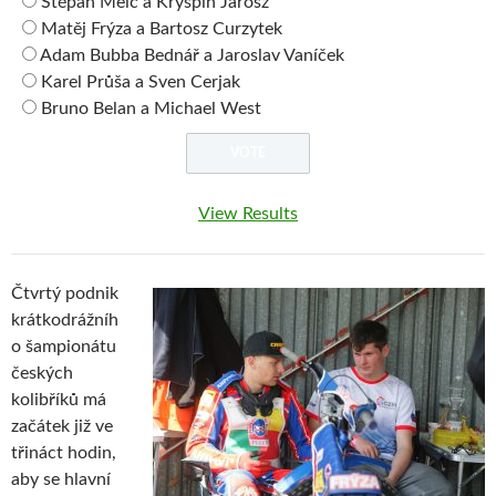
Štěpán Melč a Kryspin Jarosz
Matěj Frýza a Bartosz Curzytek
Adam Bubba Bednář a Jaroslav Vaníček
Karel Průša a Sven Cerjak
Bruno Belan a Michael West
View Results
Čtvrtý podnik
krátkodrážníh
o šampionátu
českých
kolibříků má
začátek již ve
třináct hodin,
aby se hlavní