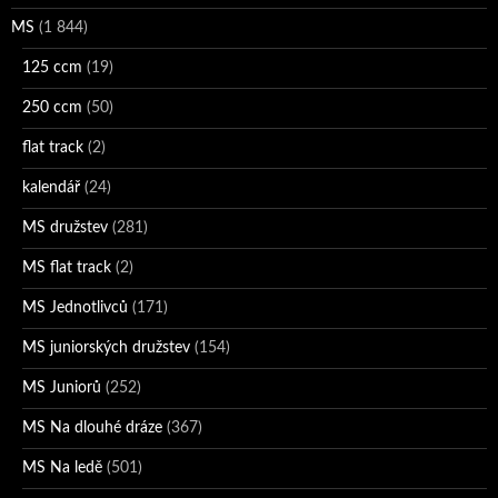
MS
(1 844)
125 ccm
(19)
250 ccm
(50)
flat track
(2)
kalendář
(24)
MS družstev
(281)
MS flat track
(2)
MS Jednotlivců
(171)
MS juniorských družstev
(154)
MS Juniorů
(252)
MS Na dlouhé dráze
(367)
MS Na ledě
(501)