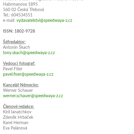
Habrmanova 1895
560 02 Česká Třebová
Tel.: 604534551
e-mail:
vydavatelstvi@speedwaya-z.cz
ISSN: 1802-9728
Šéfredaktor:
Antonín Škach
tony.skach@speedwaya-z.cz
Vedoucí fotograf:
Pavel Fišer
pavel.fiser@speedwaya-z.cz
Kancelář Německo:
Werner Schauer
werner.schauer@speedwaya-z.cz
Členové redakce:
Kiril Ianatchkov
Zdeněk Hrbáček
Karel Herman
Eva Palánová