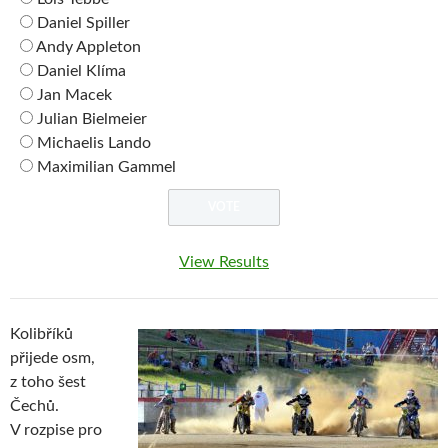
Daniel Spiller
Andy Appleton
Daniel Klíma
Jan Macek
Julian Bielmeier
Michaelis Lando
Maximilian Gammel
View Results
Kolibříků
přijede osm,
z toho šest
Čechů.
V rozpise pro