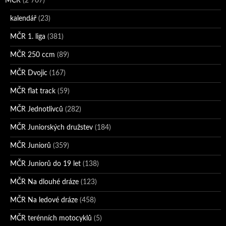
MČR
(2 707)
kalendář
(23)
MČR 1. liga
(381)
MČR 250 ccm
(89)
MČR Dvojic
(167)
MČR flat track
(59)
MČR Jednotlivců
(282)
MČR Juniorských družstev
(184)
MČR Juniorů
(359)
MČR Juniorů do 19 let
(138)
MČR Na dlouhé dráze
(123)
MČR Na ledové dráze
(458)
MČR terénních motocyklů
(5)