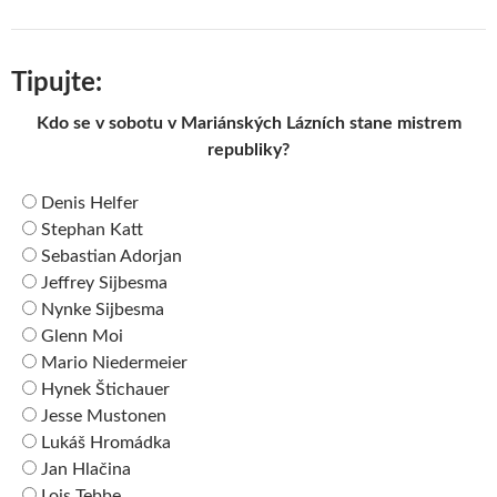
Tipujte:
Kdo se v sobotu v Mariánských Lázních stane mistrem
republiky?
Denis Helfer
Stephan Katt
Sebastian Adorjan
Jeffrey Sijbesma
Nynke Sijbesma
Glenn Moi
Mario Niedermeier
Hynek Štichauer
Jesse Mustonen
Lukáš Hromádka
Jan Hlačina
Lois Tebbe