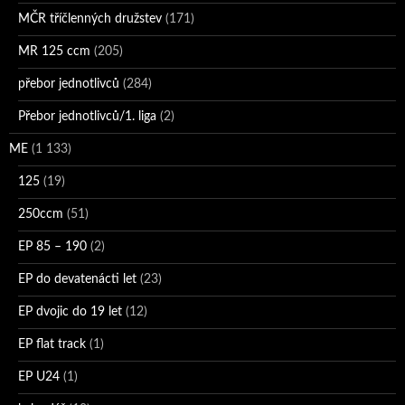
MČR tříčlenných družstev
(171)
MR 125 ccm
(205)
přebor jednotlivců
(284)
Přebor jednotlivců/1. liga
(2)
ME
(1 133)
125
(19)
250ccm
(51)
EP 85 – 190
(2)
EP do devatenácti let
(23)
EP dvojic do 19 let
(12)
EP flat track
(1)
EP U24
(1)