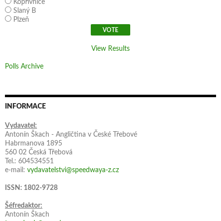
Kopřivnice
Slaný B
Plzeň
View Results
Polls Archive
INFORMACE
Vydavatel:
Antonín Škach - Angličtina v České Třebové
Habrmanova 1895
560 02 Česká Třebová
Tel.: 604534551
e-mail:
vydavatelstvi@speedwaya-z.cz
ISSN: 1802-9728
Šéfredaktor:
Antonín Škach