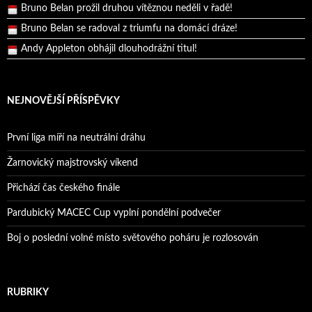
Bruno Belan se radoval z triumfu na domácí dráze!
Andy Appleton obhájil dlouhodrážní titul!
Reprezentační dvojice brala český titul!
NEJNOVĚJŠÍ PŘÍSPĚVKY
První liga míří na neutrální dráhu
Žarnovický majstrovský víkend
Přichází čas českého finále
Pardubický MACEC Cup vyplní pondělní podvečer
Boj o poslední volné místo světového poháru je rozlosován
RUBRIKY