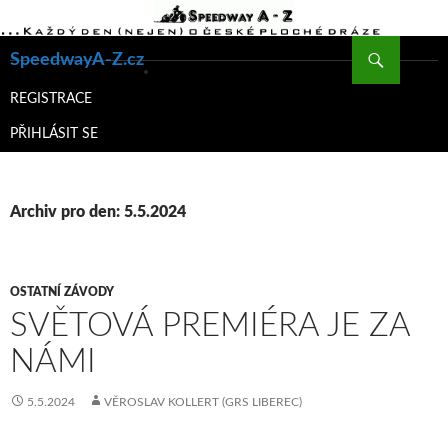
Hledat
SpeedwayA-Z.cz
PŘEJÍT
K
REGISTRACE
OBSAHU
PŘIHLÁSIT SE
WEBU
Archiv pro den: 5.5.2024
OSTATNÍ ZÁVODY
SVĚTOVÁ PREMIÉRA JE ZA
NÁMI
5.5.2024
VĚROSLAV KOLLERT (GRS LIBEREC)