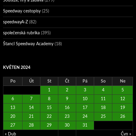
Soutěže, hry a zábava
(279)
Speedway cestopisy
(25)
speedwayA-Z
(82)
společenská rubrika
(395)
Štancl Speedway Academy
(18)
KVĚTEN 2024
Po
Út
St
Čt
Pá
So
Ne
1
2
3
4
5
6
7
8
9
10
11
12
13
14
15
16
17
18
19
20
21
22
23
24
25
26
27
28
29
30
31
« Dub
Čvn »