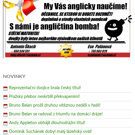
NOVINKY
Reprezentační dvojice brala český titul!
Pražský přebor neskrblil překvapeními!
Bruno Belan prožil druhou vítěznou neděli v řadě!
Bruno Belan se radoval z triumfu na domácí dráze!
Andy Appleton obhájil dlouhodrážní titul!
Dominik Suchánek dobyl malý lázeňský ovál!