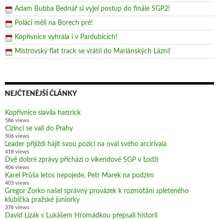
Adam Bubba Bednář si vyjel postup do finále SGP2!
Poláci měli na Borech pré!
Kopřivnice vyhrála i v Pardubicích!
Mistrovský flat track se vrátil do Mariánských Lázní!
NEJČTENĚJŠÍ ČLÁNKY
Kopřivnice slavila hattrick
586 views
Cizinci se valí do Prahy
506 views
Leader přijíždí hájit svou pozici na ovál svého arcirivala
418 views
Dvě dobré zprávy přichází o víkendové SGP v Lodži
406 views
Karel Průša letos nepojede, Petr Marek na podzim
403 views
Gregor Zorko našel správný provázek k rozmotání spleteného
klubíčka pražské juniorky
378 views
David Lizák s Lukášem Hromádkou přepsali historii