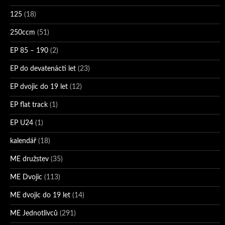
125
(18)
250ccm
(51)
EP 85 – 190
(2)
EP do devatenácti let
(23)
EP dvojic do 19 let
(12)
EP flat track
(1)
EP U24
(1)
kalendář
(18)
ME družstev
(35)
ME Dvojic
(113)
ME dvojic do 19 let
(14)
ME Jednotlivců
(291)