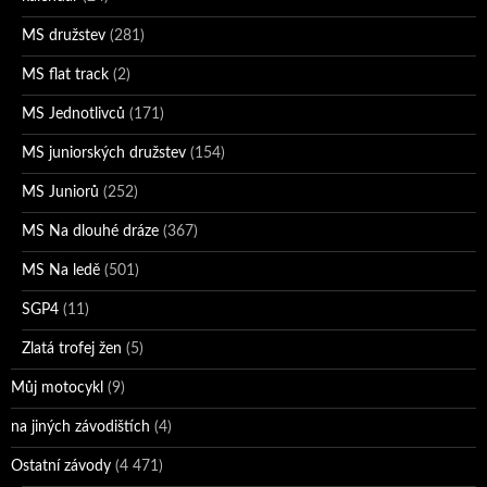
MS družstev
(281)
MS flat track
(2)
MS Jednotlivců
(171)
MS juniorských družstev
(154)
MS Juniorů
(252)
MS Na dlouhé dráze
(367)
MS Na ledě
(501)
SGP4
(11)
Zlatá trofej žen
(5)
Můj motocykl
(9)
na jiných závodištích
(4)
Ostatní závody
(4 471)