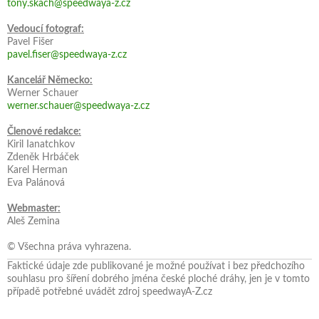
tony.skach@speedwaya-z.cz
Vedoucí fotograf:
Pavel Fišer
pavel.fiser@speedwaya-z.cz
Kancelář Německo:
Werner Schauer
werner.schauer@speedwaya-z.cz
Členové redakce:
Kiril Ianatchkov
Zdeněk Hrbáček
Karel Herman
Eva Palánová
Webmaster:
Aleš Zemina
© Všechna práva vyhrazena.
Faktické údaje zde publikované je možné používat i bez předchozího
souhlasu pro šíření dobrého jména české ploché dráhy, jen je v tomto
případě potřebné uvádět zdroj speedwayA-Z.cz