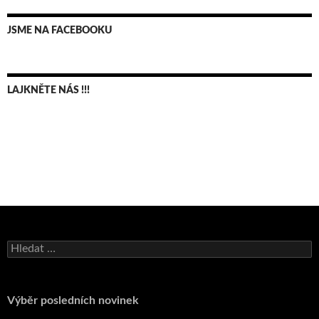
JSME NA FACEBOOKU
LAJKNĚTE NÁS !!!
Bruno Belan se radoval z triumfu na domácí dráze!
Vyhledávání
Andy Appleton obhájil dlouhodrážní titul!
Reprezentační dvojice brala český titul!
Pražský přebor neskrblil překvapeními!
Výběr posledních novinek
Bruno Belan prožil druhou vítěznou neděli v řadě!