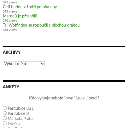
377 views
Češi budou v Lodži po oba dny
375 views
Marodů je přespříliš
370 views
Tai Woffinden se rozloučil s plochou dráhou
366 views
ARCHIVY
Archivy
ANKETY
Kdo vyhraje sobotní první ligu v Liberci?
Pardubice U21
Pardubice B
Markéta Praha
Divišov