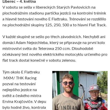
Liberec – 4. května
V sobotu se sešla v libereckých Starých Pavlovicích na
plochodrážním stadionu partička jezdců na kontrolní trénink
a hlavně testování nového E Flattraku. Trénování se rozdělilo
na plochodrážní skupiny 125, 250, 500 a to hlavní Flat Track.
V každé skupině se sešlo po třech závodnících. Nechyběl ani
domácí Adam Nejezchleba, který se připravuje na první kolo
mistrovství světa do Teterowa 250 ccm. Dlouhodobě
očekávaný test nového elektrického motocyklu určeného pro
flat track dostal konečně v sobotu zelenou.
Tým okolo E Flattreku
MXM/ THK Racing
pozval na testování
nejlepšího jezdce na
světě a českého mistra
Ervína Krajčoviče. V depu
bylo hodně živo, kontrola