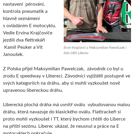
nastavení pérování,
kontrola pneumatik a
hlavně seznámení
s ovládáním E motocyklu.
Vedle Ervína Krajčoviče
jezdili dva flettrekáři
Kamil Peuker a Vít
Ervín Krajčovič a Maksymilian Pawelczak |
foto GRS Liberec
Janoušek.
Z Polska přijel Maksymilian Pawelczak, závodník co byl u
zrodu E speedway v Libereci. Závodníci vyjížděli postupně ve
svých kategoriích na dráhu, aby si mohli vyzkoušet nově
upravenou libereckou dráhu.
Liberecká plochá dráha má uvnitř oválu vybudovanou malou
dráhu, která navazuje do klasického oválu. Flattrackeři si
proto mohli vyzkoušet i TT, který bychom chtěli do Liberce
na příští sezónu. Liberec ukázal, že neusnul a práce na E
motocyklech pokračuje.