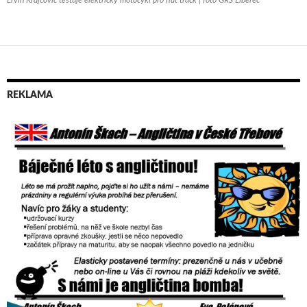
Ervín Krajčovič testuje elektrický motocykl pro flat track | foto GRS Liberec
REKLAMA