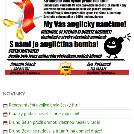
NOVINKY
Reprezentační dvojice brala český titul!
Pražský přebor neskrblil překvapeními!
Bruno Belan prožil druhou vítěznou neděli v řadě!
Bruno Belan se radoval z triumfu na domácí dráze!