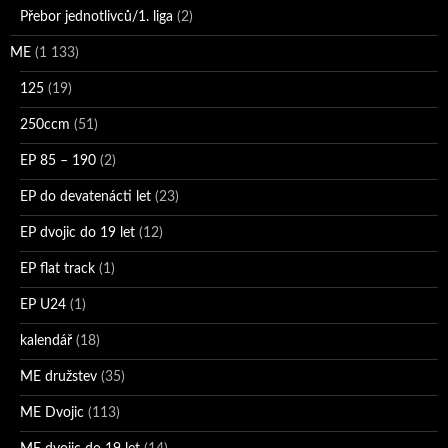
Přebor jednotlivců/1. liga
(2)
ME
(1 133)
125
(19)
250ccm
(51)
EP 85 – 190
(2)
EP do devatenácti let
(23)
EP dvojic do 19 let
(12)
EP flat track
(1)
EP U24
(1)
kalendář
(18)
ME družstev
(35)
ME Dvojic
(113)