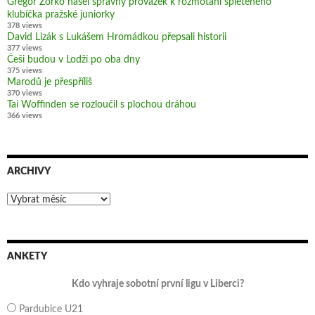
Gregor Zorko našel správný provázek k rozmotání spleteného
klubíčka pražské juniorky
378 views
David Lizák s Lukášem Hromádkou přepsali historii
377 views
Češi budou v Lodži po oba dny
375 views
Marodů je přespříliš
370 views
Tai Woffinden se rozloučil s plochou dráhou
366 views
ARCHIVY
Archivy
ANKETY
Kdo vyhraje sobotní první ligu v Liberci?
Pardubice U21