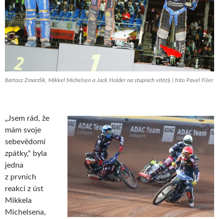
Bartosz Zmarzlik, Mikkel Michelsen a Jack Holder na stupních vítěz§ | foto Pavel Fišer
„Jsem rád, že
mám svoje
sebevědomí
zpátky,“ byla
jedna
z prvních
reakcí z úst
Mikkela
Michelsena,