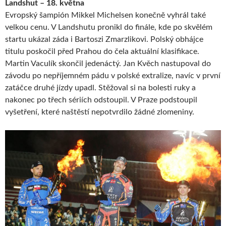
Landshut – 18. května
Evropský šampión Mikkel Michelsen konečně vyhrál také
velkou cenu. V Landshutu pronikl do finále, kde po skvělém
startu ukázal záda i Bartoszi Zmarzlikovi. Polský obhájce
titulu poskočil před Prahou do čela aktuální klasifikace.
Martin Vaculík skončil jedenáctý. Jan Kvěch nastupoval do
závodu po nepříjemném pádu v polské extralize, navíc v první
zatáčce druhé jízdy upadl. Stěžoval si na bolesti ruky a
nakonec po třech sériích odstoupil. V Praze podstoupil
vyšetření, které naštěstí nepotvrdilo žádné zlomeniny.