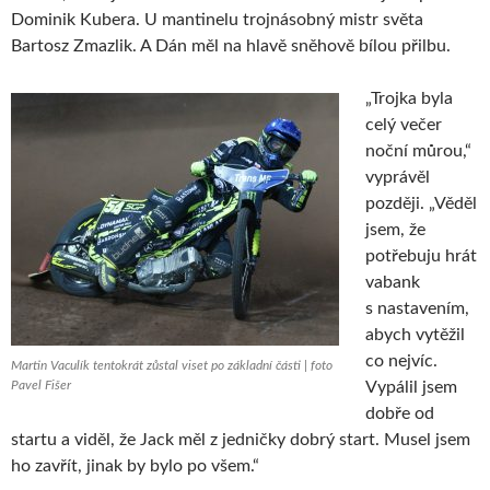
Dominik Kubera. U mantinelu trojnásobný mistr světa
Bartosz Zmazlik. A Dán měl na hlavě sněhově bílou přilbu.
„Trojka byla
celý večer
noční můrou,“
vyprávěl
později. „Věděl
jsem, že
potřebuju hrát
vabank
s nastavením,
abych vytěžil
co nejvíc.
Martin Vaculík tentokrát zůstal viset po základní části | foto
Pavel Fišer
Vypálil jsem
dobře od
startu a viděl, že Jack měl z jedničky dobrý start. Musel jsem
ho zavřít, jinak by bylo po všem.“