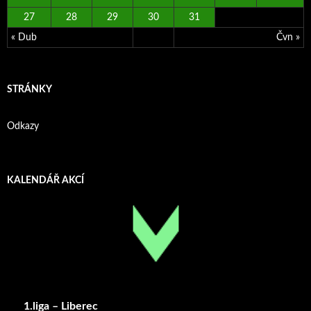
27
28
29
30
31
« Dub
Čvn »
STRÁNKY
Odkazy
KALENDÁŘ AKCÍ
1.liga – Liberec