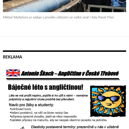
Mikkel Michelsen se raduje z prvního vítězství ve velké ceně | foto Pavel Fišer
REKLAMA