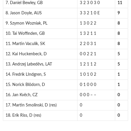
7. Daniel Bewley, GB
3 2 3 0 3 0
11
8. Jason Doyle, AUS
3 3 2 1 0 E
9
9. Szymon Wozniak, PL
1 3 0 2 2
8
10. Tai Woffinden, GB
1 3 2 1 1
8
11. Martin Vaculík, SK
2 2 0 3 1
8
12. Kai Huckenbeck, D
0 0 2 2 1
5
13. Andrzej Lebeděvs, LAT
1 2 1 1 2
5
14. Fredrik LIndgren, S
1 0 1 0 2
1
15. Norick Blödorn, D
0 1 0 0 0
1
16. Jan Kvěch, CZ
0 0 0 – –
0
17. Martin Smolinski, D (res)
0
0
18. Erik Riss, D (res)
0
0