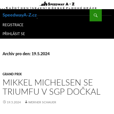
Hledat
SpeedwayA-Z.cz
PŘEJÍT
K
REGISTRACE
OBSAHU
PŘIHLÁSIT SE
WEBU
Archiv pro den: 19.5.2024
GRAND PRIX
MIKKEL MICHELSEN SE
TRIUMFU V SGP DOČKAL
19.5.2024
WERNER SCHAUER