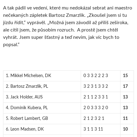
A tak pádil ve vedení, které mu nedokázal sebrat ani maestro
nečekaných zápletek Bartosz Zmarzlik. „Zkoušel jsem si tu
jízdu řídit,“ vyprávěl. „Možná jsem závodil až příliš zeširoka,
ale cítil jsem, že působím rozruch. A prostě jsem chtěl
vyhrát. Jsem super šťastný a teď nevím, jak víc bych to
popsal.“
1. Mikkel Michelsen, DK
0 3 3 2 2 2 3
15
2. Bartosz Zmarzlik, PL
3 2 3 1 3 3 2
17
3. Jack Holder, AUS
2 1 1 2 3 3 1
13
4. Dominik Kubera, PL
2 0 3 3 3 2 0
13
5. Robert Lambert, GB
2 1 2 3 2 1
11
6. Leon Madsen, DK
3 1 1 3 11
10