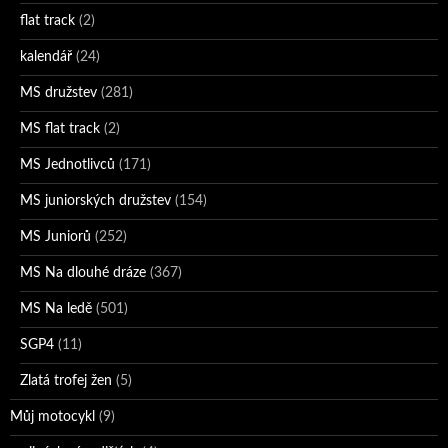
flat track
(2)
kalendář
(24)
MS družstev
(281)
MS flat track
(2)
MS Jednotlivců
(171)
MS juniorských družstev
(154)
MS Juniorů
(252)
MS Na dlouhé dráze
(367)
MS Na ledě
(501)
SGP4
(11)
Zlatá trofej žen
(5)
Můj motocykl
(9)