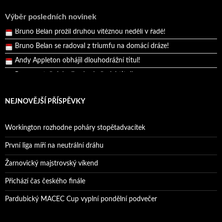
Pražský přebor neskrblil překvapeními!
Výběr posledních novinek
Bruno Belan prožil druhou vítěznou neděli v řadě!
Bruno Belan se radoval z triumfu na domácí dráze!
Andy Appleton obhájil dlouhodrážní titul!
Reprezentační dvojice brala český titul!
NEJNOVĚJŠÍ PŘÍSPĚVKY
Workington rozhodne poháry stopětadvacítek
První liga míří na neutrální dráhu
Žarnovický majstrovský víkend
Přichází čas českého finále
Pardubický MACEC Cup vyplní pondělní podvečer