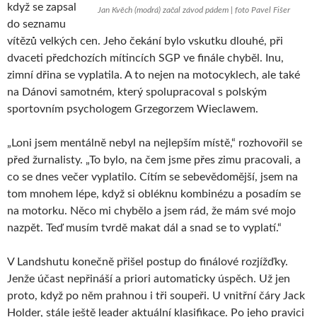
když se zapsal
Jan Kvěch (modrá) začal závod pádem | foto Pavel Fišer
do seznamu
vítězů velkých cen. Jeho čekání bylo vskutku dlouhé, při
dvaceti předchozích mítincích SGP ve finále chyběl. Inu,
zimní dřina se vyplatila. A to nejen na motocyklech, ale také
na Dánovi samotném, který spolupracoval s polským
sportovním psychologem Grzegorzem Wieclawem.
„Loni jsem mentálně nebyl na nejlepším místě,“ rozhovořil se
před žurnalisty. „To bylo, na čem jsme přes zimu pracovali, a
co se dnes večer vyplatilo. Cítím se sebevědomější, jsem na
tom mnohem lépe, když si obléknu kombinézu a posadím se
na motorku. Něco mi chybělo a jsem rád, že mám své mojo
nazpět. Teď musím tvrdě makat dál a snad se to vyplatí.“
V Landshutu konečně přišel postup do finálové rozjížďky.
Jenže účast nepřináší a priori automaticky úspěch. Už jen
proto, když po něm prahnou i tři soupeři. U vnitřní čáry Jack
Holder, stále ještě leader aktuální klasifikace. Po jeho pravici