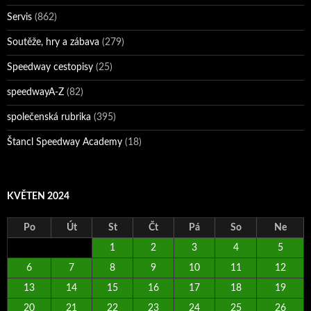
Servis
(862)
Soutěže, hry a zábava
(279)
Speedway cestopisy
(25)
speedwayA-Z
(82)
společenská rubrika
(395)
Štancl Speedway Academy
(18)
KVĚTEN 2024
Po
Út
St
Čt
Pá
So
Ne
1
2
3
4
5
6
7
8
9
10
11
12
13
14
15
16
17
18
19
20
21
22
23
24
25
26