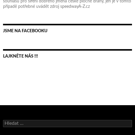
souhlasu pro šíření dobrého jména české ploché dráhy, jen je v tomto
případě potřebné uvádět zdroj speedwayA-Z.cz
JSME NA FACEBOOKU
LAJKNĚTE NÁS !!!
Bruno Belan se radoval z triumfu na domácí dráze!
Andy Appleton obhájil dlouhodrážní titul!
Vyhledávání
Reprezentační dvojice brala český titul!