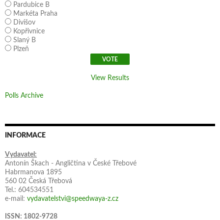
Pardubice B
Markéta Praha
Divišov
Kopřivnice
Slaný B
Plzeň
View Results
Polls Archive
INFORMACE
Vydavatel:
Antonín Škach - Angličtina v České Třebové
Habrmanova 1895
560 02 Česká Třebová
Tel.: 604534551
e-mail:
vydavatelstvi@speedwaya-z.cz
ISSN: 1802-9728