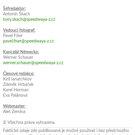
Šéfredaktor:
Antonín Škach
tony.skach@speedwaya-z.cz
Vedoucí fotograf:
Pavel Fišer
pavel.fiser@speedwaya-z.cz
Kancelář Německo:
Werner Schauer
werner.schauer@speedwaya-z.cz
Členové redakce:
Kiril Ianatchkov
Zdeněk Hrbáček
Karel Herman
Eva Palánová
Webmaster:
Aleš Zemina
© Všechna práva vyhrazena.
Faktické údaje zde publikované je možné používat i bez předchozího