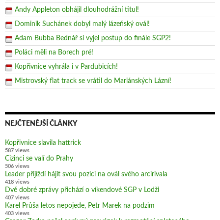
Andy Appleton obhájil dlouhodrážní titul!
Dominik Suchánek dobyl malý lázeňský ovál!
Adam Bubba Bednář si vyjel postup do finále SGP2!
Poláci měli na Borech pré!
Kopřivnice vyhrála i v Pardubicích!
Mistrovský flat track se vrátil do Mariánských Lázní!
NEJČTENĚJŠÍ ČLÁNKY
Kopřivnice slavila hattrick
587 views
Cizinci se valí do Prahy
506 views
Leader přijíždí hájit svou pozici na ovál svého arcirivala
418 views
Dvě dobré zprávy přichází o víkendové SGP v Lodži
407 views
Karel Průša letos nepojede, Petr Marek na podzim
403 views