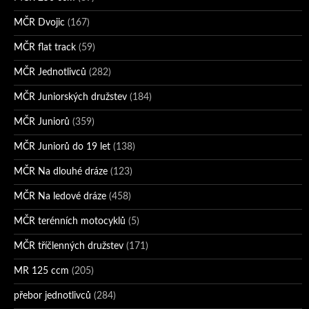
MČR Dvojic
(167)
MČR flat track
(59)
MČR Jednotlivců
(282)
MČR Juniorských družstev
(184)
MČR Juniorů
(359)
MČR Juniorů do 19 let
(138)
MČR Na dlouhé dráze
(123)
MČR Na ledové dráze
(458)
MČR terénních motocyklů
(5)
MČR tříčlenných družstev
(171)
MR 125 ccm
(205)
přebor jednotlivců
(284)