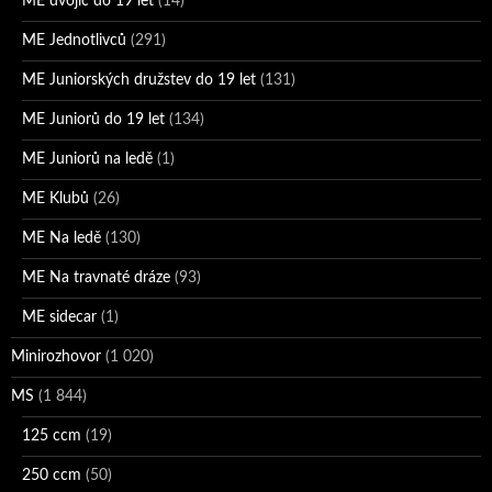
ME dvojic do 19 let
(14)
ME Jednotlivců
(291)
ME Juniorských družstev do 19 let
(131)
ME Juniorů do 19 let
(134)
ME Juniorů na ledě
(1)
ME Klubů
(26)
ME Na ledě
(130)
ME Na travnaté dráze
(93)
ME sidecar
(1)
Minirozhovor
(1 020)
MS
(1 844)
125 ccm
(19)
250 ccm
(50)