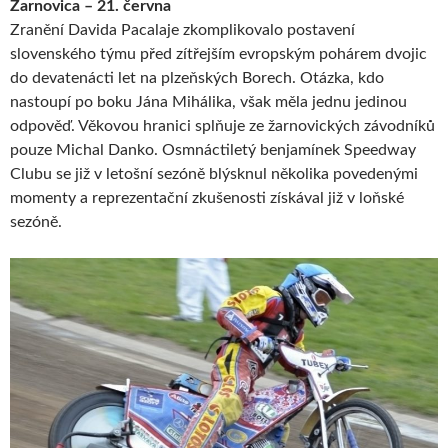
Žarnovica – 21. června
Zranění Davida Pacalaje zkomplikovalo postavení
slovenského týmu před zítřejším evropským pohárem dvojic
do devatenácti let na plzeňských Borech. Otázka, kdo
nastoupí po boku Jána Mihálika, však měla jednu jedinou
odpověď. Věkovou hranici splňuje ze žarnovických závodníků
pouze Michal Danko. Osmnáctiletý benjamínek Speedway
Clubu se již v letošní sezóně blýsknul několika povedenými
momenty a reprezentační zkušenosti získával již v loňské
sezóně.