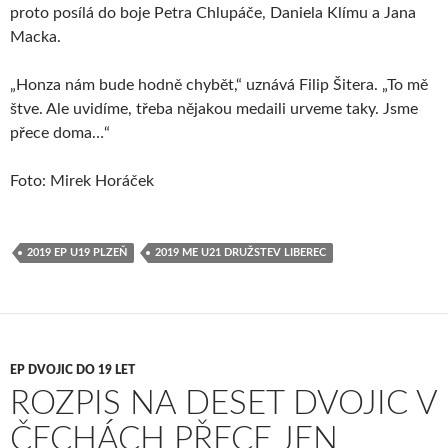
proto posílá do boje Petra Chlupáče, Daniela Klímu a Jana
Macka.
„Honza nám bude hodně chybět,“ uznává Filip Šitera. „To mě
štve. Ale uvidíme, třeba nějakou medaili urveme taky. Jsme
přece doma…“
Foto: Mirek Horáček
2019 EP U19 PLZEŇ
2019 ME U21 DRUŽSTEV LIBEREC
EP DVOJIC DO 19 LET
ROZPIS NA DESET DVOJIC V
ČECHÁCH PŘECE JEN