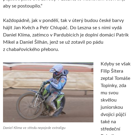
aby se postoupilo.“
Každopádně, jak v pondělí, tak v úterý budou české barvy
hájit Jan Kvěch a Petr Chlupáč. Do Leszna se s nimi vydá
Daniel Klíma, zatímco v Pardubicích je doplní domácí Patrik
Mikel a Daniel Šilhán, jenž se už zotavil po pádu
z chabařovického přeboru.
Kdyby se však
Filip Šitera
zeptal Tomáše
Topinky, zda
mu svou
skvělou
juniorskou
dvojici půjčí
také na
Daniel Klíma ve středu nepojede extraligu
středeční