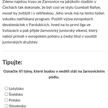
Zdeno najetou trasu ze Žarnovice na jakýkoliv stadión v
Čechách tak dokonale, že být cosi ve stylu Gumball Rallye,
musel by zvítězit i s vétřieskou. Jeho vnuk má na tento týden
vskutku natřískaný program. Pozítří výzva evropských
devatenáctek v Pardubicích, hned na to první liga ve
Svitavách a pak přijde žarnovický juniorský víkend, který
nabízí primát v evropském poháru a český titul v soutěži
juniorských družstev.
Tipujte:
Označte tři týmy, které budou v neděli stát na žarnovickém
pódiu.
Lotyšsko
Švédsko
Polsko
Slovensko