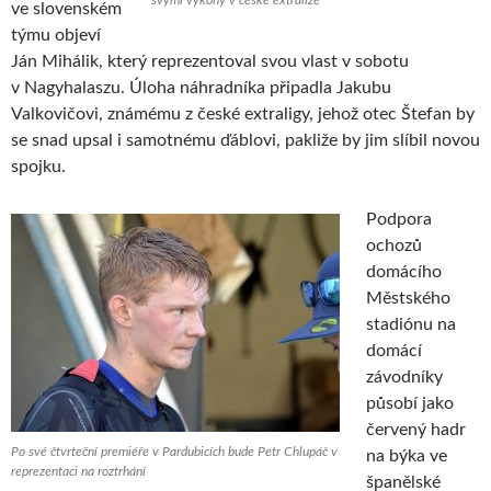
svými výkony v české extralize
ve slovenském
týmu objeví
Ján Mihálik, který reprezentoval svou vlast v sobotu
v Nagyhalaszu. Úloha náhradníka připadla Jakubu
Valkovičovi, známému z české extraligy, jehož otec Štefan by
se snad upsal i samotnému ďáblovi, pakliže by jim slíbil novou
spojku.
Podpora
ochozů
domácího
Městského
stadiónu na
domácí
závodníky
působí jako
červený hadr
Po své čtvrteční premiéře v Pardubicích bude Petr Chlupáč v
na býka ve
reprezentaci na roztrhání
španělské