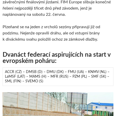
závěrečnými finálovými jízdami. FIM Europe slibuje konečné
řešení nejpozději třicet dnů před závodem, jenž je
naplánovaný na sobotu 22. června.
Plzeňané se na jeden z vrcholů sezóny připravují již od
podzimu. Nejenže opravili dráhu, ale od vstupní brány
k diváckému svahu položili ochoz ze zámkové dlažby.
Dvanáct federací aspirujících na start v
evropském poháru:
ACCR (CZ) – DMSB (D) – DMU (DK) – FMU (UA) – KNMV (NL) –
LaMSF (LAT) – MAMS (H) – MFR (RUS) – PZM (PL) – SMF (SK) –
SML (FIN) – SVEMO (S)