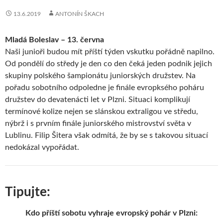
13.6.2019
ANTONÍN ŠKACH
Mladá Boleslav – 13. června
Naši junioři budou mít příští týden vskutku pořádně napilno.
Od pondělí do středy je den co den čeká jeden podnik jejich
skupiny polského šampionátu juniorských družstev. Na
pořadu sobotního odpoledne je finále evropksého poháru
družstev do devatenácti let v Plzni. Situaci komplikují
termínové kolize nejen se slánskou extraligou ve středu,
nýbrž i s prvním finále juniorského mistrovství světa v
Lublinu. Filip Šitera však odmítá, že by se s takovou situací
nedokázal vypořádat.
Tipujte:
Kdo příští sobotu vyhraje evropský pohár v Plzni: