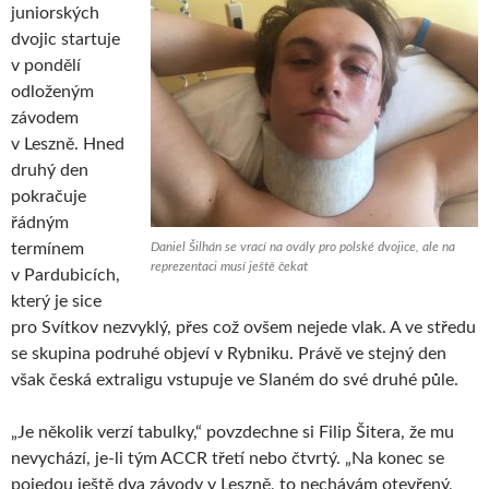
juniorských
dvojic startuje
v pondělí
odloženým
závodem
v Leszně. Hned
druhý den
pokračuje
řádným
termínem
Daniel Šilhán se vrací na ovály pro polské dvojice, ale na
reprezentaci musí ještě čekat
v Pardubicích,
který je sice
pro Svítkov nezvyklý, přes což ovšem nejede vlak. A ve středu
se skupina podruhé objeví v Rybniku. Právě ve stejný den
však česká extraligu vstupuje ve Slaném do své druhé půle.
„Je několik verzí tabulky,“ povzdechne si Filip Šitera, že mu
nevychází, je-li tým ACCR třetí nebo čtvrtý. „Na konec se
pojedou ještě dva závody v Leszně, to nechávám otevřený,