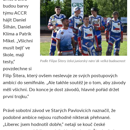
budou barvy
týmu ACCR
hájit Daniel
Šilhán, Daniel
Klíma a Patrik
Mikel. „Všichni
musít bejt‘ ve
škole, mají
Podle Filipa Šitery čeká juniorský nároˇák velká budoucnost
testy,“
povzdechne si
Filip Šitera, který ovšem neslevuje ze svých postupových
ambicí do semifinále. „Ale takhle soutěž je o tom, aby závody
měli všichni. Do konce je dost závodů, hlavně pořád držet
první trojku.“
Právě sobotní závod ve Starých Pavlovicích naznačil, že
podobné ambice nejsou rozhodně nikterak přehnané.
„Liberec jsem hodnotil dobře,“ netají se kouč české