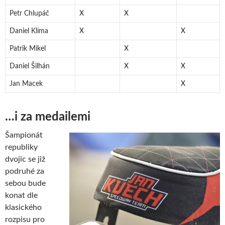
Petr Chlupáč
X
X
Daniel Klíma
X
X
Patrik Mikel
X
Daniel Šilhán
X
X
Jan Macek
X
…i za medailemi
Šampionát
republiky
dvojic se již
podruhé za
sebou bude
konat dle
klasického
rozpisu pro