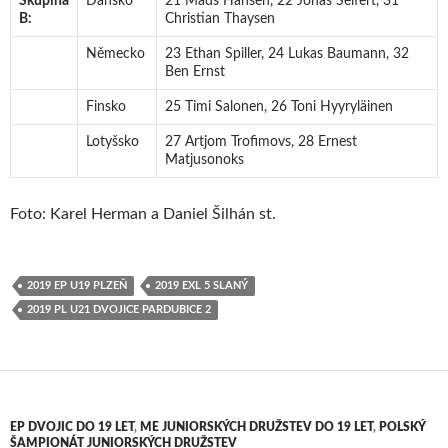
Skupina
Dánsko
21 Mads Hansen, 22 Jonas Seifert, 31
B:
Christian Thaysen
Německo
23 Ethan Spiller, 24 Lukas Baumann, 32
Ben Ernst
Finsko
25 Timi Salonen, 26 Toni Hyyryläinen
Lotyšsko
27 Artjom Trofimovs, 28 Ernest
Matjusonoks
Foto: Karel Herman a Daniel Šilhán st.
2019 EP U19 PLZEŇ
2019 EXL 5 SLANÝ
2019 PL U21 DVOJICE PARDUBICE 2
EP DVOJIC DO 19 LET
,
ME JUNIORSKÝCH DRUŽSTEV DO 19 LET
,
POLSKÝ
ŠAMPIONÁT JUNIORSKÝCH DRUŽSTEV