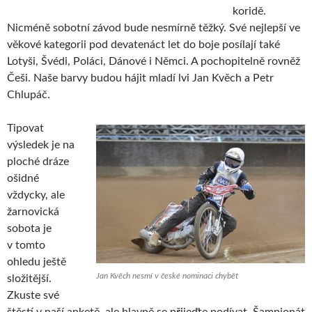
koridě.
Nicméně sobotní závod bude nesmírně těžký. Své nejlepší ve
věkové kategorii pod devatenáct let do boje posílají také
Lotyši, Švédi, Poláci, Dánové i Němci. A pochopitelně rovněž
Češi. Naše barvy budou hájit mladí lvi Jan Kvěch a Petr
Chlupáč.
Tipovat
výsledek je na
ploché dráze
ošidné
vždycky, ale
žarnovická
sobota je
v tomto
ohledu ještě
Jan Kvěch nesmí v české nominaci chybět
složitější.
Zkuste své