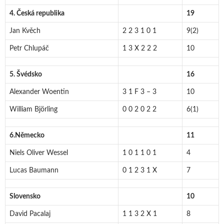
4. Česká republika
19
Jan Kvěch
2 2 3 1 0 1
9(2)
Petr Chlupáč
1 3 X 2 2 2
10
5. Švédsko
16
Alexander Woentin
3 1 F 3 – 3
10
William Björling
0 0 2 0 2 2
6(1)
6.Německo
11
Niels Oliver Wessel
1 0 1 1 0 1
4
Lucas Baumann
0 1 2 3 1 X
7
Slovensko
10
David Pacalaj
1 1 3 2 X 1
8