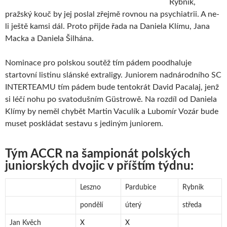
Rybnik,
pražský kouč by jej poslal zřejmě rovnou na psychiatrii. A ne-
li ještě kamsi dál. Proto přijde řada na Daniela Klímu, Jana
Macka a Daniela Šilhána.
Nominace pro polskou soutěž tím pádem poodhaluje
startovní listinu slánské extraligy. Juniorem nadnárodního SC
INTERTEAMU tím pádem bude tentokrát David Pacalaj, jenž
si léčí nohu po svatodušním Güstrowě. Na rozdíl od Daniela
Klímy by neměl chybět Martin Vaculík a Lubomír Vozár bude
muset poskládat sestavu s jediným juniorem.
Tým ACCR na šampionát polských
juniorských dvojic v příštím týdnu:
Leszno
Pardubice
Rybnik
pondělí
úterý
středa
Jan Kvěch
X
X