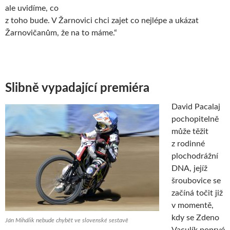
ale uvidíme, co
z toho bude. V Žarnovici chci zajet co nejlépe a ukázat
Žarnovičanům, že na to máme.“
Slibně vypadající premiéra
David Pacalaj
pochopitelně
může těžit
z rodinné
plochodrážní
DNA, jejíž
šroubovice se
začíná točit již
v momentě,
kdy se Zdeno
Ján Mihálik nebude chybět ve slovenské sestavě