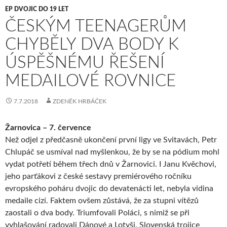
EP DVOJIC DO 19 LET
ČESKÝM TEENAGERŮM
CHYBĚLY DVA BODY K
ÚSPĚŠNÉMU ŘEŠENÍ
MEDAILOVÉ ROVNICE
7.7.2018
ZDENĚK HRBÁČEK
Žarnovica – 7. července
Než odjel z předčasně ukončení první ligy ve Svitavách, Petr
Chlupáč se usmíval nad myšlenkou, že by se na pódium mohl
vydat potřetí během třech dnů v Žarnovici. I Janu Kvěchovi,
jeho parťákovi z české sestavy premiérového ročníku
evropského poháru dvojic do devatenácti let, nebyla vidina
medaile cizí. Faktem ovšem zůstává, že za stupni vítězů
zaostali o dva body. Triumfovali Poláci, s nimiž se při
vyhlašování radovali Dánové a Lotyši. Slovenská trojice