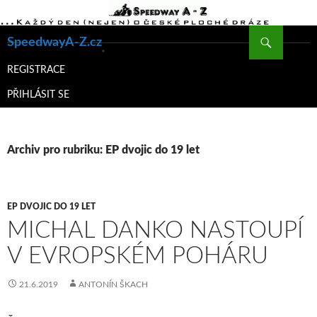
Hledat
SpeedwayA-Z.cz
PŘEJÍT
K
REGISTRACE
OBSAHU
PŘIHLÁSIT SE
WEBU
Archiv pro rubriku: EP dvojic do 19 let
EP DVOJIC DO 19 LET
MICHAL DANKO NASTOUPÍ
V EVROPSKÉM POHÁRU
21.6.2019
ANTONÍN ŠKACH