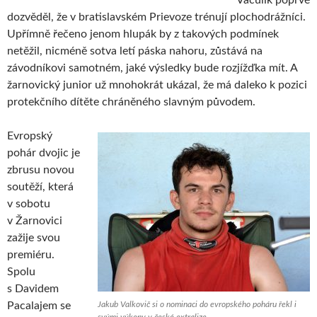
Vaculík poprvé
dozvěděl, že v bratislavském Prievoze trénují plochodrážníci.
Upřímně řečeno jenom hlupák by z takových podmínek
netěžil, nicméně sotva letí páska nahoru, zůstává na
závodníkovi samotném, jaké výsledky bude rozjížďka mít. A
žarnovický junior už mnohokrát ukázal, že má daleko k pozici
protekčního dítěte chráněného slavným původem.
Evropský
pohár dvojic je
zbrusu novou
soutěží, která
v sobotu
v Žarnovici
zažije svou
premiéru.
Spolu
s Davidem
Pacalajem se
Jakub Valkovič si o nominaci do evropského poháru řekl i