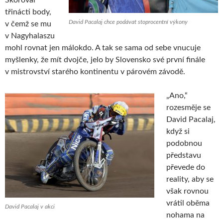
Skóroval
třinácti body,
David Pacalaj chce podávat stoprocentní výkony
v čemž se mu
v Nagyhalaszu
mohl rovnat jen málokdo. A tak se sama od sebe vnucuje
myšlenky, že mít dvojče, jelo by Slovensko své první finále
v mistrovství starého kontinentu v párovém závodě.
„Ano,“
rozesměje se
David Pacalaj,
když si
podobnou
představu
převede do
reality, aby se
však rovnou
vrátil oběma
David Pacalaj v akci
nohama na