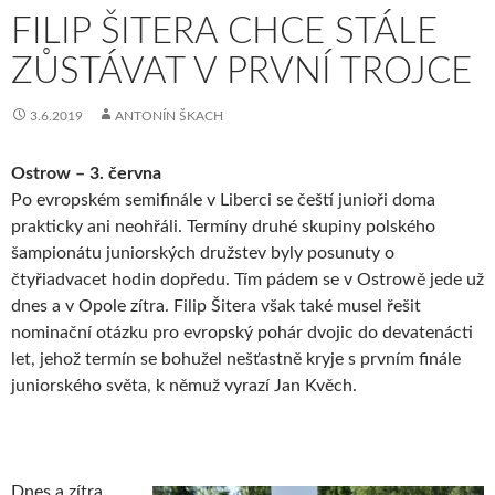
FILIP ŠITERA CHCE STÁLE
ZŮSTÁVAT V PRVNÍ TROJCE
3.6.2019
ANTONÍN ŠKACH
Ostrow – 3. června
Po evropském semifinále v Liberci se čeští junioři doma
prakticky ani neohřáli. Termíny druhé skupiny polského
šampionátu juniorských družstev byly posunuty o
čtyřiadvacet hodin dopředu. Tím pádem se v Ostrowě jede už
dnes a v Opole zítra. Filip Šitera však také musel řešit
nominační otázku pro evropský pohár dvojic do devatenácti
let, jehož termín se bohužel nešťastně kryje s prvním finále
juniorského světa, k němuž vyrazí Jan Kvěch.
Dnes a zítra