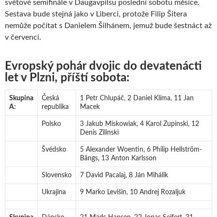
světové semifinále v Daugavpilsu poslední sobotu měsíce.
Sestava bude stejná jako v Liberci, protože Filip Šitera
nemůže počítat s Danielem Šilhánem, jemuž bude šestnáct až
v červenci.
Evropský pohár dvojic do devatenácti
let v Plzni, příští sobota:
Skupina
Česká
1 Petr Chlupáč, 2 Daniel Klíma, 11 Jan
A:
republika
Macek
Polsko
3 Jakub Miskowiak, 4 Karol Zupinski, 12
Denis Zilinski
Švédsko
5 Alexander Woentin, 6 Philip Hellström-
Bängs, 13 Anton Karlsson
Slovensko
7 David Pacalaj, 8 Ján Mihálik
Ukrajina
9 Marko Levišin, 10 Andrej Rozaljuk