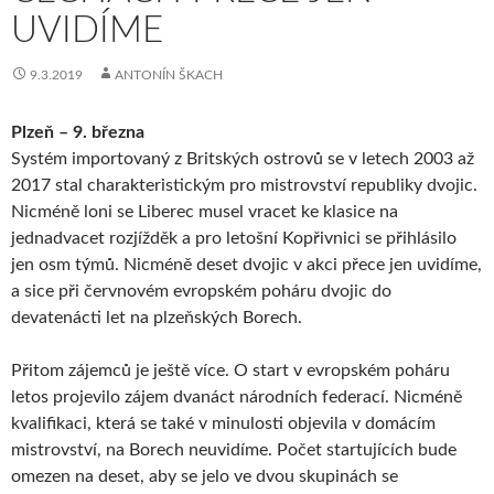
UVIDÍME
9.3.2019
ANTONÍN ŠKACH
Plzeň – 9. března
Systém importovaný z Britských ostrovů se v letech 2003 až
2017 stal charakteristickým pro mistrovství republiky dvojic.
Nicméně loni se Liberec musel vracet ke klasice na
jednadvacet rozjížděk a pro letošní Kopřivnici se přihlásilo
jen osm týmů. Nicméně deset dvojic v akci přece jen uvidíme,
a sice při červnovém evropském poháru dvojic do
devatenácti let na plzeňských Borech.
Přitom zájemců je ještě více. O start v evropském poháru
letos projevilo zájem dvanáct národních federací. Nicméně
kvalifikaci, která se také v minulosti objevila v domácím
mistrovství, na Borech neuvidíme. Počet startujících bude
omezen na deset, aby se jelo ve dvou skupinách se