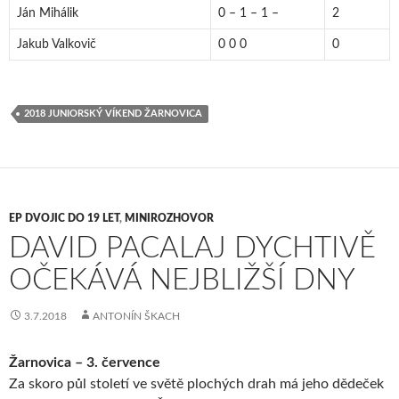
Ján Mihálik
0 – 1 – 1 –
2
Jakub Valkovič
0 0 0
0
2018 JUNIORSKÝ VÍKEND ŽARNOVICA
EP DVOJIC DO 19 LET
,
MINIROZHOVOR
DAVID PACALAJ DYCHTIVĚ
OČEKÁVÁ NEJBLIŽŠÍ DNY
3.7.2018
ANTONÍN ŠKACH
Žarnovica – 3. července
Za skoro půl století ve světě plochých drah má jeho dědeček