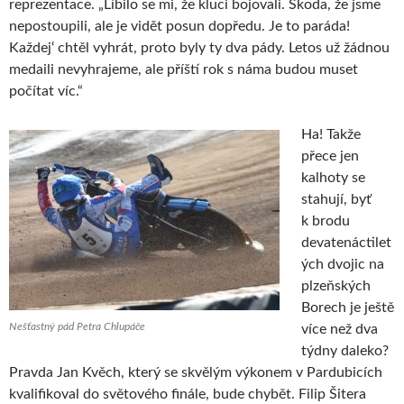
reprezentace. „Líbilo se mi, že kluci bojovali. Škoda, že jsme
nepostoupili, ale je vidět posun dopředu. Je to paráda!
Každej‘ chtěl vyhrát, proto byly ty dva pády. Letos už žádnou
medaili nevyhrajeme, ale příští rok s náma budou muset
počítat víc.“
Ha! Takže
přece jen
kalhoty se
stahují, byť
k brodu
devatenáctilet
ých dvojic na
plzeňských
Borech je ještě
Nešťastný pád Petra Chlupáče
více než dva
týdny daleko?
Pravda Jan Kvěch, který se skvělým výkonem v Pardubicích
kvalifikoval do světového finále, bude chybět. Filip Šitera