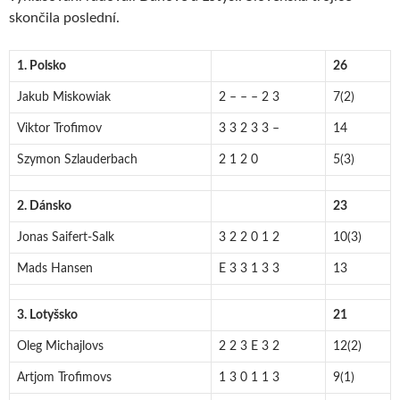
skončila poslední.
1. Polsko
26
Jakub Miskowiak
2 – – – 2 3
7(2)
Viktor Trofimov
3 3 2 3 3 –
14
Szymon Szlauderbach
2 1 2 0
5(3)
2. Dánsko
23
Jonas Saifert-Salk
3 2 2 0 1 2
10(3)
Mads Hansen
E 3 3 1 3 3
13
3. Lotyšsko
21
Oleg Michajlovs
2 2 3 E 3 2
12(2)
Artjom Trofimovs
1 3 0 1 1 3
9(1)