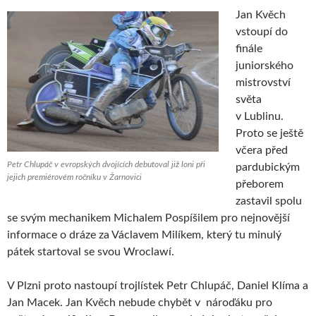
Jan Kvěch
vstoupí do
finále
juniorského
mistrovství
světa
v Lublinu.
Proto se ještě
včera před
Petr Chlupáč v evropských dvojících debutoval již loni při
pardubickým
jejich premiérovém ročníku v Žarnovici
přeborem
zastavil spolu
se svým mechanikem Michalem Pospíšilem pro nejnovější
informace o dráze za Václavem Milíkem, který tu minulý
pátek startoval se svou Wroclawí.
V Plzni proto nastoupí trojlístek Petr Chlupáč, Daniel Klíma a
Jan Macek. Jan Kvěch nebude chybět v nároďáku pro