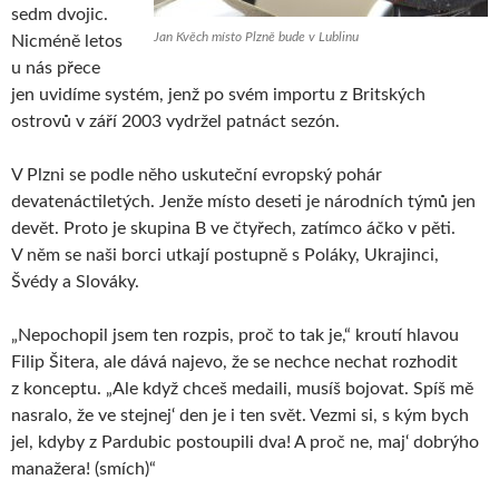
sedm dvojic.
Jan Kvěch místo Plzně bude v Lublinu
Nicméně letos
u nás přece
jen uvidíme systém, jenž po svém importu z Britských
ostrovů v září 2003 vydržel patnáct sezón.
V Plzni se podle něho uskuteční evropský pohár
devatenáctiletých. Jenže místo deseti je národních týmů jen
devět. Proto je skupina B ve čtyřech, zatímco áčko v pěti.
V něm se naši borci utkají postupně s Poláky, Ukrajinci,
Švédy a Slováky.
„Nepochopil jsem ten rozpis, proč to tak je,“ kroutí hlavou
Filip Šitera, ale dává najevo, že se nechce nechat rozhodit
z konceptu. „Ale když chceš medaili, musíš bojovat. Spíš mě
nasralo, že ve stejnej‘ den je i ten svět. Vezmi si, s kým bych
jel, kdyby z Pardubic postoupili dva! A proč ne, maj‘ dobrýho
manažera! (smích)“