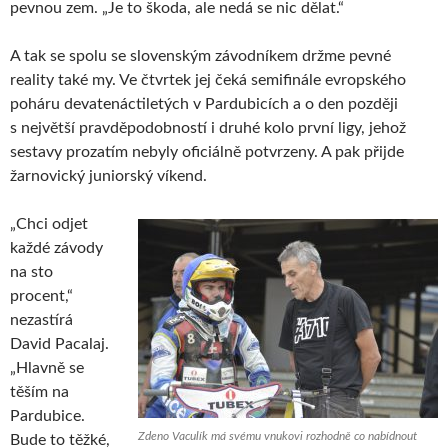
pevnou zem. „Je to škoda, ale nedá se nic dělat.“
A tak se spolu se slovenským závodníkem držme pevné
reality také my. Ve čtvrtek jej čeká semifinále evropského
poháru devatenáctiletých v Pardubicích a o den později
s největší pravděpodobností i druhé kolo první ligy, jehož
sestavy prozatím nebyly oficiálně potvrzeny. A pak přijde
žarnovický juniorský víkend.
„Chci odjet
každé závody
na sto
procent,“
nezastírá
David Pacalaj.
„Hlavně se
těším na
Pardubice.
Zdeno Vaculík má svému vnukovi rozhodně co nabídnout
Bude to těžké,