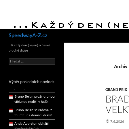
Hledat
SpeedwayA-Z.cz
Bruno Belan se radoval z
triumfu na domácí dráze!
…Každý den (nejen) o české
ploché dráze
Andy Appleton obhájil
dlouhodrážní titul!
Vyhledávání
Reprezentační dvojice
Archiv 
brala český titul!
Pražský přebor neskrblil
Výběr posledních novinek
překvapeními!
GRAND PRIX
Bruno Belan prožil druhou
BRAD
vítěznou neděli v řadě!
Bruno Belan se radoval z
VELK
triumfu na domácí dráze!
Andy Appleton obhájil
7.6.2026
dlouhodrážní titul!