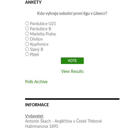
ANKETY
Kdo vyhraje sobotní první ligu v Liberci?
Pardubice U21
Pardubice B
Markéta Praha
Divišov
Kopřivnice
Slaný B
Plzeň
View Results
Polls Archive
INFORMACE
Vydavatel:
Antonín Škach - Angličtina v České Třebové
Habrmanova 1895