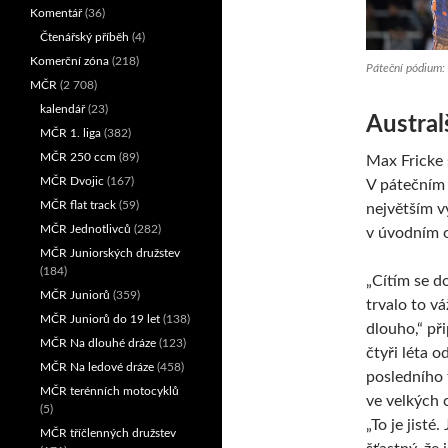
Komentář
(36)
Čtenářský příběh
(4)
Komerční zóna
(218)
Páteční pódium: 
MČR
(2 708)
kalendář
(23)
Austral
MČR 1. liga
(382)
MČR 250 ccm
(89)
Max Fricke 
MČR Dvojic
(167)
V pátečním 
MČR flat track
(59)
největším v
MČR Jednotlivců
(282)
v úvodním o
MČR Juniorských družstev
(184)
„Cítím se d
MČR Juniorů
(359)
trvalo to v
MČR Juniorů do 19 let
(138)
dlouho,“ př
MČR Na dlouhé dráze
(123)
čtyři léta o
MČR Na ledové dráze
(458)
posledního 
MČR terénních motocyklů
ve velkých 
(5)
„To je jisté.
MČR tříčlenných družstev