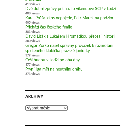
418 views
Dvě dobré zprávy přichází o víkendové SGP v Lodži
408 views
Karel Průša letos nepojede, Petr Marek na podzim
405 views
Přichází čas českého finále
383 views
David Lizák s Lukášem Hromádkou přepsali historii
380 views
Gregor Zorko našel správný provázek k rozmotání
spleteného klubíčka pražské juniorky
379 views
Češi budou v Lodži po oba dny
377 views
První liga míří na neutrální dráhu
373 views
ARCHIVY
Archivy