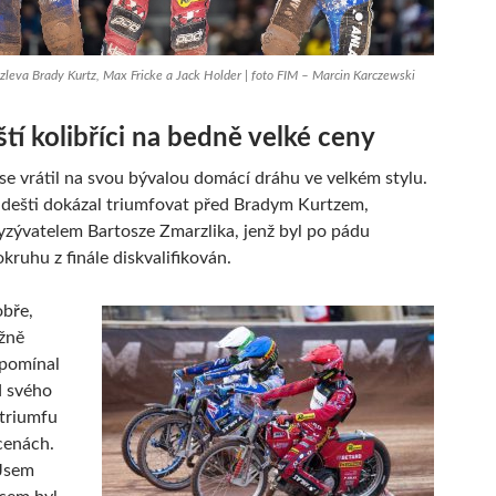
zleva Brady Kurtz, Max Fricke a Jack Holder | foto FIM – Marcin Karczewski
ští kolibříci na bedně velké ceny
se vrátil na svou bývalou domácí dráhu ve velkém stylu.
dešti dokázal triumfovat před Bradym Kurtzem,
yzývatelem Bartosze Zmarzlika, jenž byl po pádu
kruhu z finále diskvalifikován.
obře,
ážně
ipomínal
d svého
triumfu
cenách.
 Jsem