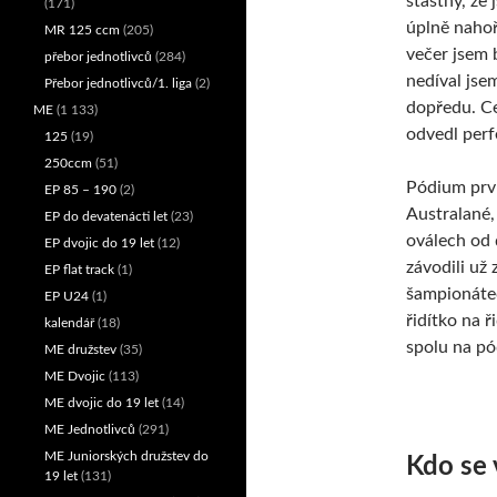
šťastný, že 
(171)
úplně nahoř
MR 125 ccm
(205)
večer jsem b
přebor jednotlivců
(284)
nedíval jse
Přebor jednotlivců/1. liga
(2)
dopředu. C
ME
(1 133)
odvedl perfe
125
(19)
250ccm
(51)
Pódium prvn
EP 85 – 190
(2)
Australané, 
EP do devatenácti let
(23)
oválech od 
EP dvojic do 19 let
(12)
závodili už
EP flat track
(1)
šampionátec
EP U24
(1)
řidítko na ř
kalendář
(18)
spolu na pó
ME družstev
(35)
ME Dvojic
(113)
ME dvojic do 19 let
(14)
ME Jednotlivců
(291)
ME Juniorských družstev do
Kdo se 
19 let
(131)