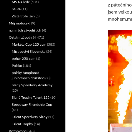
MS Na ledě
(501)
z pátečního 
SGP4
(11)
jsem velkou
Zlatá trofej žen
(5)
mnohem,mnoh
Můj motocykl
(9)
na jiných závodištích
(4)
Ostatní závody
(4 471)
Markéta Cup 125 ccm
(585)
Mistrovství Slovenska
(54)
pohár 250 ccm
(1)
Polsko
(181)
polský šampionát
juniorských družstev
(80)
Slaný Speedway Academy
(25)
Slaný Trophy Talent 125
(10)
Speedway Friendship Cup
(41)
Talent Speedway Slaný
(17)
Talent Trophy
(14)
Rozhovory
(343)