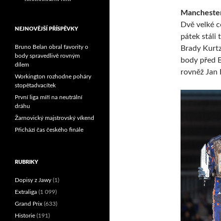
Reprezentační dvojice
Manchester 
brala český titul!
Dvě velké c
NEJNOVĚJŠÍ PŘÍSPĚVKY
pátek stáli 
Bruno Belan obral favority o
Brady Kurtz.
body spravedlivě rovným
body před B
dílem
rovněž Jan K
Workington rozhodne poháry
stopětadvacítek
První liga míří na neutrální
dráhu
Žarnovický majstrovský víkend
Přichází čas českého finále
RUBRIKY
Dopisy z Jawy
(1)
Extraliga
(1 099)
Grand Prix
(633)
Historie
(191)