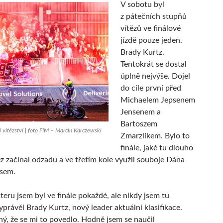
V sobotu byl
z pátečních stupňů
vítězů ve finálové
jízdě pouze jeden.
Brady Kurtz.
Tentokrát se dostal
úplně nejvýše. Dojel
do cíle první před
Michaelem Jepsenem
Jensenem a
Bartoszem
í vítězství | foto FIM – Marcin Karczewski
Zmarzlikem. Bylo to
finále, jaké tu dlouho
ěz začínal odzadu a ve třetím kole využil souboje Dána
esem.
eru jsem byl ve finále pokaždé, ale nikdy jsem tu
yprávěl Brady Kurtz, nový leader aktuální klasifikace.
ný, že se mi to povedlo. Hodně jsem se naučil