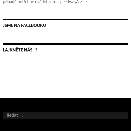
případě potřebné uvádět zdroj speedwayA-Z.cz
JSME NA FACEBOOKU
LAJKNĚTE NÁS !!!
Bruno Belan se radoval z triumfu na domácí dráze!
Vyhledávání
Andy Appleton obhájil dlouhodrážní titul!
Reprezentační dvojice brala český titul!