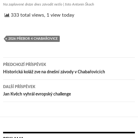
Na zaplavené dráze dnes závodit nešlo | foto Antonín Škach
333 total views, 1 view today
2026 PŘEBOR 4 CHABAŘOVICE
PŘEDCHOZÍ PŘÍSPĚVEK
Navigace
Historická koláž zve na dnešní závody v Chabařovicích
pro
DALŠÍ PŘÍSPĚVEK
příspěvek
Jan Kvěch vyhrál evropský challenge