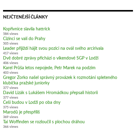
NEJČTENĚJŠÍ ČLÁNKY
Kopřivnice slavila hattrick
584 views
Cizinci se valí do Prahy
505 views
Leader přijíždí hájit svou pozici na ovál svého arcirivala
417 views
Dvě dobré zprávy přichází o víkendové SGP v Lodži
406 views
Karel Průša letos nepojede, Petr Marek na podzim
403 views
Gregor Zorko našel správný provázek k rozmotání spleteného
klubíčka pražské juniorky
377 views
David Lizák s Lukášem Hromádkou přepsali historii
377 views
Češi budou v Lodži po oba dny
375 views
Marodů je přespříliš
369 views
Tai Woffinden se rozloučil s plochou dráhou
366 views