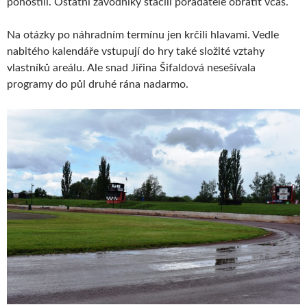
pohostili. Ostatní závodníky stačili pořadatelé obrátit včas.
Na otázky po náhradním termínu jen krčili hlavami. Vedle
nabitého kalendáře vstupují do hry také složité vztahy
vlastníků areálu. Ale snad Jiřina Šifaldová nesešívala
programy do půl druhé rána nadarmo.