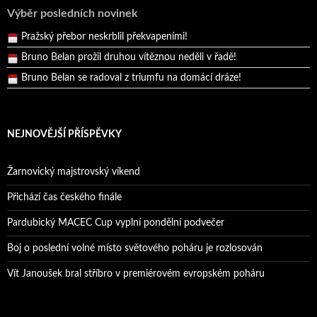
Výběr posledních novinek
Pražský přebor neskrblil překvapeními!
Bruno Belan prožil druhou vítěznou neděli v řadě!
Bruno Belan se radoval z triumfu na domácí dráze!
Andy Appleton obhájil dlouhodrážní titul!
Reprezentační dvojice brala český titul!
NEJNOVĚJŠÍ PŘÍSPĚVKY
Žarnovický majstrovský víkend
Přichází čas českého finále
Pardubický MACEC Cup vyplní pondělní podvečer
Boj o poslední volné místo světového poháru je rozlosován
Vít Janoušek bral stříbro v premiérovém evropském poháru