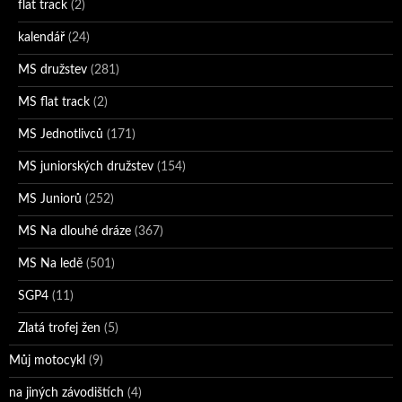
flat track
(2)
kalendář
(24)
MS družstev
(281)
MS flat track
(2)
MS Jednotlivců
(171)
MS juniorských družstev
(154)
MS Juniorů
(252)
MS Na dlouhé dráze
(367)
MS Na ledě
(501)
SGP4
(11)
Zlatá trofej žen
(5)
Můj motocykl
(9)
na jiných závodištích
(4)