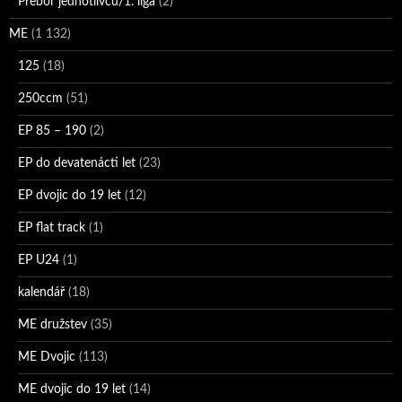
Přebor jednotlivců/1. liga
(2)
ME
(1 132)
125
(18)
250ccm
(51)
EP 85 – 190
(2)
EP do devatenácti let
(23)
EP dvojic do 19 let
(12)
EP flat track
(1)
EP U24
(1)
kalendář
(18)
ME družstev
(35)
ME Dvojic
(113)
ME dvojic do 19 let
(14)