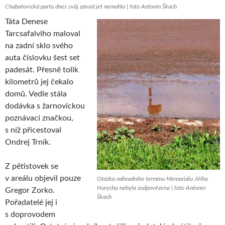
Chabařovická parta dnes svůj závod jet nemohla | foto Antonín Škach
Táta Denese
Tarcsafalviho maloval
na zadní sklo svého
auta číslovku šest set
padesát. Přesně tolik
kilometrů jej čekalo
domů. Vedle stála
dodávka s žarnovickou
poznávací značkou,
s níž přicestoval
Ondrej Trník.
Z pětistovek se
v areálu objevil pouze
Otázka náhradního termínu Memoriálu Jiřího
Hurycha nebyla zodpovězena | foto Antonín
Gregor Zorko.
Škach
Pořadatelé jej i
s doprovodem