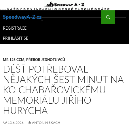
Hledat
SpeedwayA-Z.cz
PŘEJÍT
K
REGISTRACE
OBSAHU
PŘIHLÁSIT SE
WEBU
MR 125 CCM
,
PŘEBOR JEDNOTLIVCŮ
DÉŠŤ POTŘEBOVAL
NĚJAKÝCH ŠEST MINUT NA
KO CHABAŘOVICKÉMU
MEMORIÁLU JIŘÍHO
HURYCHA
13.6.2026
ANTONÍN ŠKACH