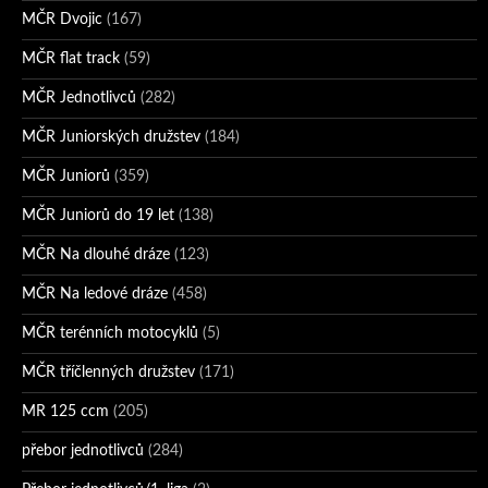
MČR Dvojic
(167)
MČR flat track
(59)
MČR Jednotlivců
(282)
MČR Juniorských družstev
(184)
MČR Juniorů
(359)
MČR Juniorů do 19 let
(138)
MČR Na dlouhé dráze
(123)
MČR Na ledové dráze
(458)
MČR terénních motocyklů
(5)
MČR tříčlenných družstev
(171)
MR 125 ccm
(205)
přebor jednotlivců
(284)