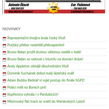
NOVINKY
Reprezentační dvojice brala český titul!
Pražský přebor neskrblil překvapeními!
Bruno Belan prožil druhou vítěznou neděli v řadě!
Bruno Belan se radoval z triumfu na domácí dráze!
Andy Appleton obhájil dlouhodrážní titul!
Dominik Suchánek dobyl malý lázeňský ovál!
Adam Bubba Bednář si vyjel postup do finále SGP2!
Poláci měli na Borech pré!
Kopřivnice vyhrála i v Pardubicích!
Mistrovský flat track se vrátil do Mariánských Lázní!