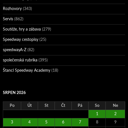
Rozhovory
(343)
Servis
(862)
Soutěže, hry a zábava
(279)
Speedway cestopisy
(25)
speedwayA-Z
(82)
společenská rubrika
(395)
Štancl Speedway Academy
(18)
SRPEN 2026
Po
Út
St
Čt
Pá
So
Ne
1
2
3
4
5
6
7
8
9