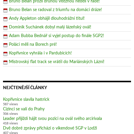
Bruno Belan prožil druhou vítěznou neděli v řadě!
Bruno Belan se radoval z triumfu na domácí dráze!
Andy Appleton obhájil dlouhodrážní titul!
Dominik Suchánek dobyl malý lázeňský ovál!
Adam Bubba Bednář si vyjel postup do finále SGP2!
Poláci měli na Borech pré!
Kopřivnice vyhrála i v Pardubicích!
Mistrovský flat track se vrátil do Mariánských Lázní!
NEJČTENĚJŠÍ ČLÁNKY
Kopřivnice slavila hattrick
587 views
Cizinci se valí do Prahy
506 views
Leader přijíždí hájit svou pozici na ovál svého arcirivala
418 views
Dvě dobré zprávy přichází o víkendové SGP v Lodži
407 views