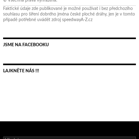
© Všechna práva vyhrazena.
Faktické údaje zde publikované je možné používat i bez předchozího
souhlasu pro šíření dobrého jména české ploché dráhy, jen je v tomto
případě potřebné uvádět zdroj speedwayA-Z.cz
JSME NA FACEBOOKU
LAJKNĚTE NÁS !!!
Bruno Belan se radoval z triumfu na domácí dráze!
Andy Appleton obhájil dlouhodrážní titul!