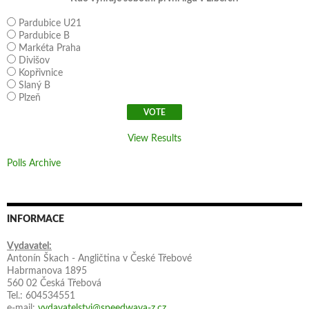
Pardubice U21
Pardubice B
Markéta Praha
Divišov
Kopřivnice
Slaný B
Plzeň
View Results
Polls Archive
INFORMACE
Vydavatel:
Antonín Škach - Angličtina v České Třebové
Habrmanova 1895
560 02 Česká Třebová
Tel.: 604534551
e-mail:
vydavatelstvi@speedwaya-z.cz