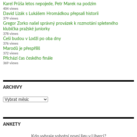
Karel Průša letos nepojede, Petr Marek na podzim
404 views
David Lizák s Lukášem Hromádkou přepsali historii
379 views
Gregor Zorko našel správný provázek k rozmotání spleteného
klubíčka pražské juniorky
378 views
Češi budou v Lodži po oba dny
376 views
Marodů je přespříliš
372 views
Přichází čas českého finále
369 views
ARCHIVY
Archivy
ANKETY
Kdo vyhraje sobotní první ligu v Liberci?