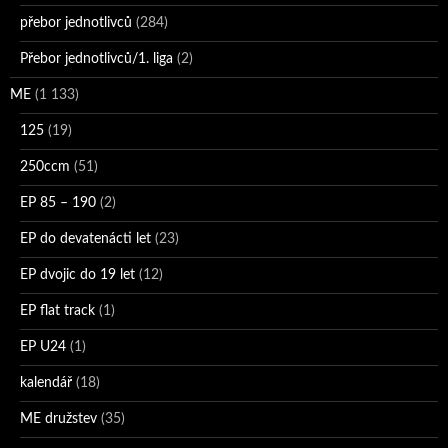
přebor jednotlivců
(284)
Přebor jednotlivců/1. liga
(2)
ME
(1 133)
125
(19)
250ccm
(51)
EP 85 – 190
(2)
EP do devatenácti let
(23)
EP dvojic do 19 let
(12)
EP flat track
(1)
EP U24
(1)
kalendář
(18)
ME družstev
(35)