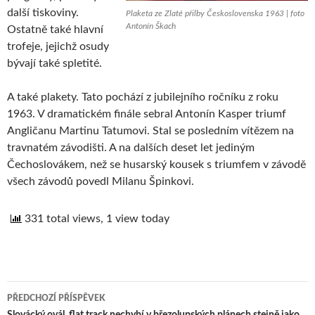
další tiskoviny.
Plaketa ze Zlaté přilby Československa 1963 | foto
Antonín Škach
Ostatně také hlavní
trofeje, jejichž osudy
bývají také spletité.
A také plakety. Tato pochází z jubilejního ročníku z roku
1963. V dramatickém finále sebral Antonín Kasper triumf
Angličanu Martinu Tatumovi. Stal se posledním vítězem na
travnatém závodišti. A na dalších deset let jediným
Čechoslovákem, než se husarský kousek s triumfem v závodě
všech závodů povedl Milanu Špinkovi.
331 total views, 1 view today
PŘEDCHOZÍ PŘÍSPĚVEK
Slovácký ovál, flat track nechybí v březolupských plánech stejně jako