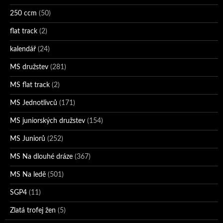
250 ccm
(50)
flat track
(2)
kalendář
(24)
MS družstev
(281)
MS flat track
(2)
MS Jednotlivců
(171)
MS juniorských družstev
(154)
MS Juniorů
(252)
MS Na dlouhé dráze
(367)
MS Na ledě
(501)
SGP4
(11)
Zlatá trofej žen
(5)