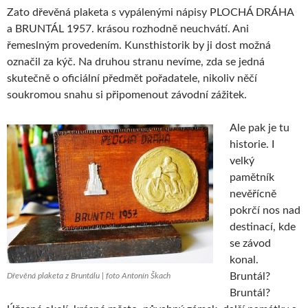
Zato dřevěná plaketa s vypálenými nápisy PLOCHÁ DRÁHA
a BRUNTÁL 1957. krásou rozhodně neuchvátí. Ani
řemeslným provedením. Kunsthistorik by ji dost možná
označil za kýč. Na druhou stranu nevíme, zda se jedná
skutečně o oficiální předmět pořadatele, nikoliv něčí
soukromou snahu si připomenout závodní zážitek.
Ale pak je tu
historie. I
velký
pamětník
nevěřícně
pokrčí nos nad
destinací, kde
se závod
konal.
Bruntál?
Dřevěná plaketa z Bruntálu | foto Antonín Škach
Bruntál?