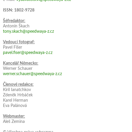
ISSN: 1802-9728
Šéfredaktor:
Antonín Škach
tony.skach@speedwaya-z.cz
Vedoucí fotograf:
Pavel Fišer
pavel.fiser@speedwaya-z.cz
Kancelář Německo:
Werner Schauer
werner.schauer@speedwaya-z.cz
Členové redakce:
Kiril Ianatchkov
Zdeněk Hrbáček
Karel Herman
Eva Palánová
Webmaster:
Aleš Zemina