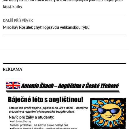
Navigace
křest knihy
pro
příspěvek
DALŠÍ PŘÍSPĚVEK
Miroslav Rosůlek chytil opravdu velikánskou rybu
REKLAMA