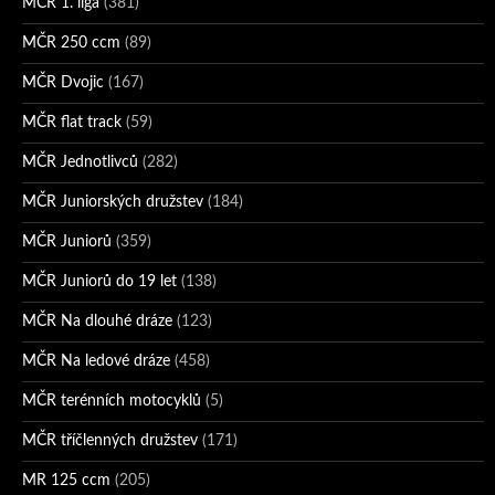
MČR 1. liga
(381)
MČR 250 ccm
(89)
MČR Dvojic
(167)
MČR flat track
(59)
MČR Jednotlivců
(282)
MČR Juniorských družstev
(184)
MČR Juniorů
(359)
MČR Juniorů do 19 let
(138)
MČR Na dlouhé dráze
(123)
MČR Na ledové dráze
(458)
MČR terénních motocyklů
(5)
MČR tříčlenných družstev
(171)
MR 125 ccm
(205)