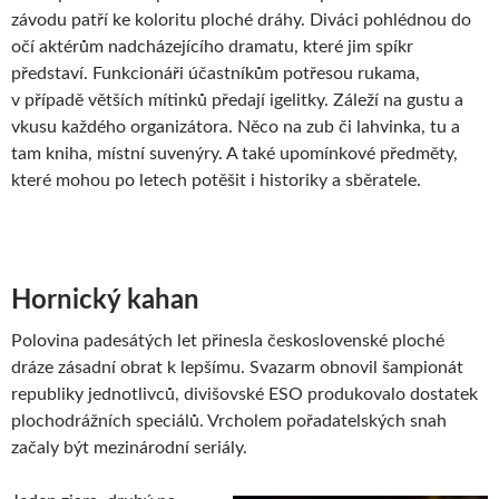
závodu patří ke koloritu ploché dráhy. Diváci pohlédnou do
očí aktérům nadcházejícího dramatu, které jim spíkr
představí. Funkcionáři účastníkům potřesou rukama,
v případě větších mítinků předají igelitky. Záleží na gustu a
vkusu každého organizátora. Něco na zub či lahvinka, tu a
tam kniha, místní suvenýry. A také upomínkové předměty,
které mohou po letech potěšit i historiky a sběratele.
Hornický kahan
Polovina padesátých let přinesla československé ploché
dráze zásadní obrat k lepšímu. Svazarm obnovil šampionát
republiky jednotlivců, divišovské ESO produkovalo dostatek
plochodrážních speciálů. Vrcholem pořadatelských snah
začaly být mezinárodní seriály.