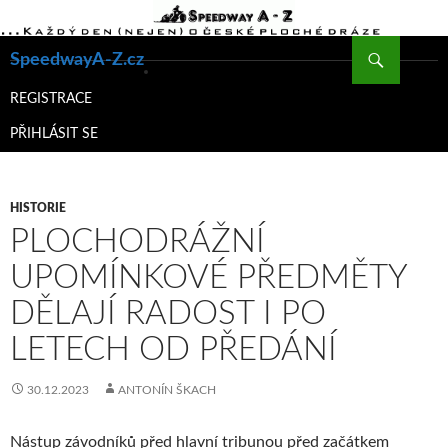
Hledat
SpeedwayA-Z.cz
PŘEJÍT
K
REGISTRACE
OBSAHU
PŘIHLÁSIT SE
WEBU
HISTORIE
PLOCHODRÁŽNÍ
UPOMÍNKOVÉ PŘEDMĚTY
DĚLAJÍ RADOST I PO
LETECH OD PŘEDÁNÍ
30.12.2023
ANTONÍN ŠKACH
Nástup závodníků před hlavní tribunou před začátkem