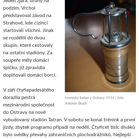
Jeden zjara, druhý na
podzim. Vrchol
představoval závod na
Strahově, kde cizinci
startovali všichni. Jinak
se rozdělili do dvou
skupin, které cestovaly
na ostatní stadióny. Za
soupeře měly domácí
špičku, jíž zpravidla
doplňovali domácí borci.
V září čtyřiapadesátého
dorazila pestrá
Hornický kahan z Ostravy 1954 | foto
Antonín Škach
mezinárodní společnost
do Ostravy na nově
vybudovaný stadión Tatran. V sobotu se konal trénink a první
jízdy, zbytek programu připadl na neděli. Čtyřicet tisíc diváků
bylo svědky převahy zahraničních plochodrážníků. Nejlepší