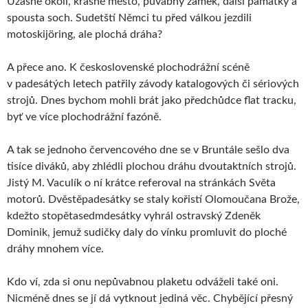
Úžasné okolí, krásné město, půvabný zámek, další památky a
spousta soch. Sudetští Němci tu před válkou jezdili
motoskijöring, ale plochá dráha?
A přece ano. K československé plochodrážní scéně
v padesátých letech patřily závody katalogových či sériových
strojů. Dnes bychom mohli brát jako předchůdce flat tracku,
byť ve více plochodrážní fazóně.
A tak se jednoho červencového dne se v Bruntále sešlo dva
tisíce diváků, aby zhlédli plochou dráhu dvoutaktních strojů.
Jistý M. Vaculík o ní krátce referoval na stránkách Světa
motorů. Dvěstěpadesátky se staly kořistí Olomoučana Brože,
kdežto stopětasedmdesátky vyhrál ostravský Zdeněk
Dominik, jemuž sudičky daly do vínku promluvit do ploché
dráhy mnohem více.
Kdo ví, zda si onu nepůvabnou plaketu odváželi také oni.
Nicméně dnes se jí dá vytknout jediná věc. Chybějící přesný