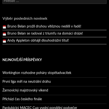
Vyhledávání
Reprezentační dvojice brala český titul!
Pražský přebor neskrblil překvapeními!
Výběr posledních novinek
Bruno Belan prožil druhou vítěznou neděli v řadě!
Bruno Belan se radoval z triumfu na domácí dráze!
Andy Appleton obhájil dlouhodrážní titul!
Reprezentační dvojice brala český titul!
NEJNOVĚJŠÍ PŘÍSPĚVKY
Workington rozhodne poháry stopětadvacítek
První liga míří na neutrální dráhu
Žarnovický majstrovský víkend
Přichází čas českého finále
Pardubický MACEC Cup vyplní pondělní podvečer