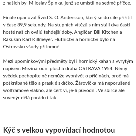
z našich byl Miloslav Špinka, jenž se umístil na sedmé příčce.
Finále opanoval Švéd S. O. Andersson, který se do cíle přiřítil
v čase 89,9 sekundy. Na stupních vítězů s ním stáli dva častí
hosté našich oválů tehdejší doby, Angličan Bill Kitchen a
Rakušan Karl Killmeyer. Hutnictví a hornictví bylo na
Ostravsku všudy přítomné.
Mezi upomínkovými předměty byl i hornický kahan s vyrytým
nápisem Mezinárodní plochá dráha OSTRAVA 1954. Němý
svědek pochopitelně nemůže vyprávět o příčinách, proč má
poškrábané tělo a prasklé sklíčko. Žárovička má neporušené
wolframové vlákno, ale čert ví, je-li původní. Ve sbírce ale
suvenýr dělá parádu i tak.
Kýč s velkou vypovídací hodnotou