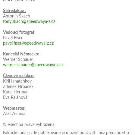
ISSN: 1802-9728
Šéfredaktor:
Antonín Škach
tony.skach@speedwaya-z.cz
Vedoucí fotograf:
Pavel Fišer
pavel.fiser@speedwaya-z.cz
Kancelář Německo:
Werner Schauer
werner.schauer@speedwaya-z.cz
Členové redakce:
Kiril Ianatchkov
Zdeněk Hrbáček
Karel Herman
Eva Palánová
Webmaster:
Aleš Zemina
© Všechna práva vyhrazena.
Faktické údaje zde publikované je možné používat i bez předchozího