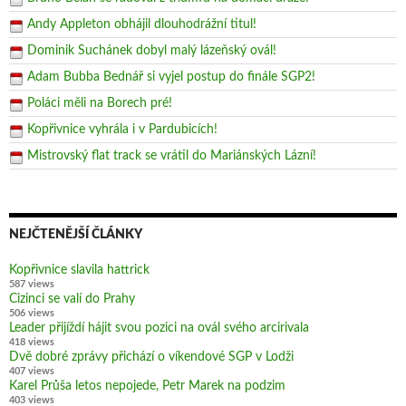
Andy Appleton obhájil dlouhodrážní titul!
Dominik Suchánek dobyl malý lázeňský ovál!
Adam Bubba Bednář si vyjel postup do finále SGP2!
Poláci měli na Borech pré!
Kopřivnice vyhrála i v Pardubicích!
Mistrovský flat track se vrátil do Mariánských Lázní!
NEJČTENĚJŠÍ ČLÁNKY
Kopřivnice slavila hattrick
587 views
Cizinci se valí do Prahy
506 views
Leader přijíždí hájit svou pozici na ovál svého arcirivala
418 views
Dvě dobré zprávy přichází o víkendové SGP v Lodži
407 views
Karel Průša letos nepojede, Petr Marek na podzim
403 views