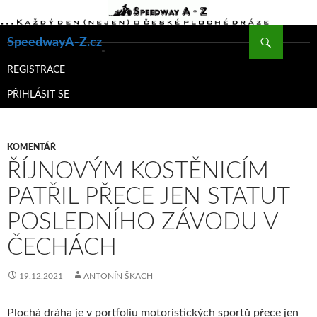
Hledat
SpeedwayA-Z.cz
PŘEJÍT
K
REGISTRACE
OBSAHU
PŘIHLÁSIT SE
WEBU
KOMENTÁŘ
ŘÍJNOVÝM KOSTĚNICÍM
PATŘIL PŘECE JEN STATUT
POSLEDNÍHO ZÁVODU V
ČECHÁCH
19.12.2021
ANTONÍN ŠKACH
Plochá dráha je v portfoliu motoristických sportů přece jen