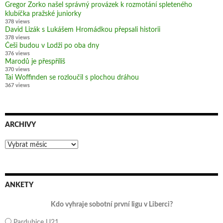
Gregor Zorko našel správný provázek k rozmotání spleteného
klubíčka pražské juniorky
378 views
David Lizák s Lukášem Hromádkou přepsali historii
378 views
Češi budou v Lodži po oba dny
376 views
Marodů je přespříliš
370 views
Tai Woffinden se rozloučil s plochou dráhou
367 views
ARCHIVY
Archivy
ANKETY
Kdo vyhraje sobotní první ligu v Liberci?
Pardubice U21