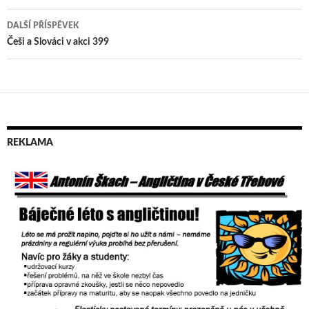
pro
příspěvek
DALŠÍ PŘÍSPĚVEK
Češi a Slováci v akci 399
REKLAMA