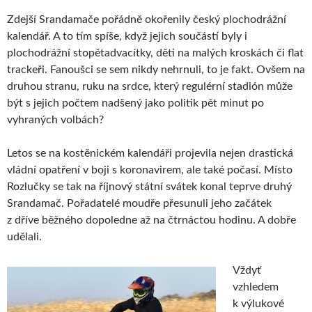
Zdejší Srandamače pořádně okořenily český plochodrážní
kalendář. A to tím spíše, když jejich součástí byly i
plochodrážní stopětadvacítky, děti na malých kroskách či flat
trackeři. Fanoušci se sem nikdy nehrnuli, to je fakt. Ovšem na
druhou stranu, ruku na srdce, který regulérní stadión může
být s jejich počtem nadšený jako politik pět minut po
vyhraných volbách?
Letos se na kostěnickém kalendáři projevila nejen drastická
vládní opatření v boji s koronavirem, ale také počasí. Místo
Rozlučky se tak na říjnový státní svátek konal teprve druhý
Srandamač. Pořadatelé moudře přesunuli jeho začátek
z dříve běžného dopoledne až na čtrnáctou hodinu. A dobře
udělali.
Vždyť
vzhledem
k výlukové