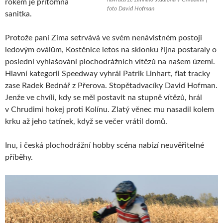
rokem je přítomna
foto David Hofman
sanitka.
Protože paní Zima setrvává ve svém nenávistném postoji
ledovým oválům, Kostěnice letos na sklonku října postaraly o
poslední vyhlašování plochodrážních vítězů na našem území.
Hlavní kategorii Speedway vyhrál Patrik Linhart, flat tracky
zase Radek Bednář z Přerova. Stopětadvacíky David Hofman.
Jenže ve chvíli, kdy se měl postavit na stupně vítězů, hrál
v Chrudimi hokej proti Kolínu. Zlatý věnec mu nasadil kolem
krku až jeho tatínek, když se večer vrátil domů.
Inu, i česká plochodrážní hobby scéna nabízí neuvěřitelné
příběhy.