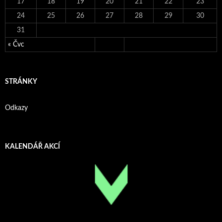
17
18
19
20
21
22
23
24
25
26
27
28
29
30
31
« Čvc
STRÁNKY
Odkazy
KALENDÁŘ AKCÍ