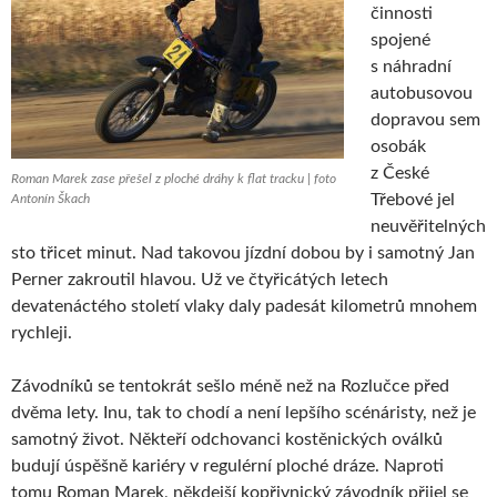
činnosti
spojené
s náhradní
autobusovou
dopravou sem
osobák
z České
Roman Marek zase přešel z ploché dráhy k flat tracku | foto
Třebové jel
Antonín Škach
neuvěřitelných
sto třicet minut. Nad takovou jízdní dobou by i samotný Jan
Perner zakroutil hlavou. Už ve čtyřicátých letech
devatenáctého století vlaky daly padesát kilometrů mnohem
rychleji.
Závodníků se tentokrát sešlo méně než na Rozlučce před
dvěma lety. Inu, tak to chodí a není lepšího scénáristy, než je
samotný život. Někteří odchovanci kostěnických oválků
budují úspěšně kariéry v regulérní ploché dráze. Naproti
tomu Roman Marek, někdejší kopřivnický závodník přijel se