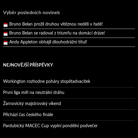
Pražský přebor neskrblil překvapeními!
Výběr posledních novinek
Bruno Belan prožil druhou vítěznou neděli v řadě!
Bruno Belan se radoval z triumfu na domácí dráze!
Andy Appleton obhájil dlouhodrážní titul!
Reprezentační dvojice brala český titul!
NEJNOVĚJŠÍ PŘÍSPĚVKY
Workington rozhodne poháry stopětadvacítek
První liga míří na neutrální dráhu
Žarnovický majstrovský víkend
Přichází čas českého finále
Pardubický MACEC Cup vyplní pondělní podvečer