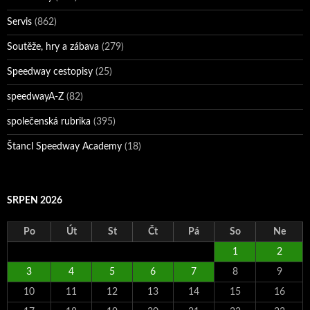
Servis
(862)
Soutěže, hry a zábava
(279)
Speedway cestopisy
(25)
speedwayA-Z
(82)
společenská rubrika
(395)
Štancl Speedway Academy
(18)
SRPEN 2026
Po
Út
St
Čt
Pá
So
Ne
1
2
3
4
5
6
7
8
9
10
11
12
13
14
15
16