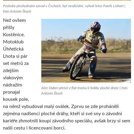
Poslední plochodrážní závod v Čechách, byť neoficiální, vyhrál letos Patrik Linhart |
foto Antonín Škach
Než ovšem
přišly
Kostěnice.
Motoklub
Úhřetická
Lhota si pár
set metrů za
zdejším
vlakovým
nádražím
Aleš Duben přešel z flat tracku k hobby ploché dráze | foto
pronajal
Antonín Škach
kousek pole,
na němž vybudoval malý oválek. Zprvu se zde proháněli
zejména nadšenci ploché dráhy, kteří si své sny o závodní
kariéře zhmotnili koupí závodního speciálu, avšak brzy si sem
našli cestu i licencovaní borci.