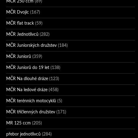
MČR 250 ccm
(89)
MČR Dvojic
(167)
MČR flat track
(59)
MČR Jednotlivců
(282)
MČR Juniorských družstev
(184)
MČR Juniorů
(359)
MČR Juniorů do 19 let
(138)
MČR Na dlouhé dráze
(123)
MČR Na ledové dráze
(458)
MČR terénních motocyklů
(5)
MČR tříčlenných družstev
(171)
MR 125 ccm
(205)
přebor jednotlivců
(284)