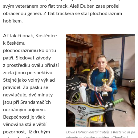
svým veteránem pro flat track. Aleš Duben zase prošel
obrácenou genezí. Z flat trackera se stal plochodrážním
hobíkem.
Ať tak či onak, Kostěnice
k českému
plochodrážnímu koloritu
patří. Sledovat závody
z prostředku oválu přináší
zcela jinou perspektivu.
Stejně jako volný výklad
pravidel. Za pásku se
nevylučuje, dvě minuty
jsou při Srandamačích
neznámým pojmem.
Bezpečnosti je však
věnována stále větší
pozornost, již druhým
David Hofman dostal trofeje z Kostěnic až po
návratu ze zimního stadiónu v Chrudimi |