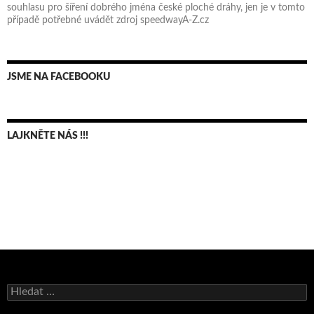
souhlasu pro šíření dobrého jména české ploché dráhy, jen je v tomto
případě potřebné uvádět zdroj speedwayA-Z.cz
JSME NA FACEBOOKU
LAJKNĚTE NÁS !!!
Bruno Belan se radoval z triumfu na domácí dráze!
Vyhledávání
Andy Appleton obhájil dlouhodrážní titul!
Reprezentační dvojice brala český titul!