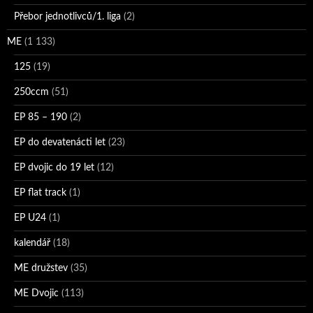
Přebor jednotlivců/1. liga
(2)
ME
(1 133)
125
(19)
250ccm
(51)
EP 85 – 190
(2)
EP do devatenácti let
(23)
EP dvojic do 19 let
(12)
EP flat track
(1)
EP U24
(1)
kalendář
(18)
ME družstev
(35)
ME Dvojic
(113)