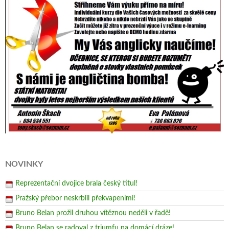
NOVINKY
Reprezentační dvojice brala český titul!
Pražský přebor neskrblil překvapeními!
Bruno Belan prožil druhou vítěznou neděli v řadě!
Bruno Belan se radoval z triumfu na domácí dráze!