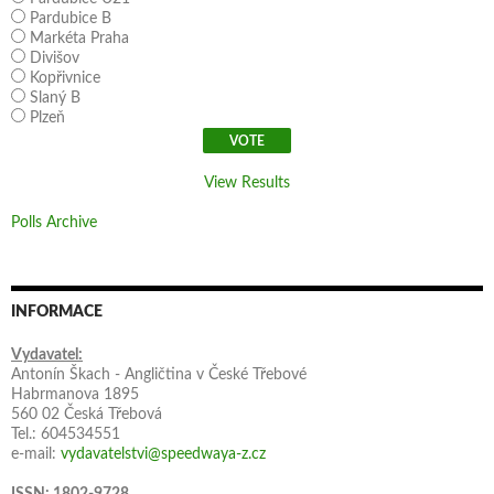
Pardubice B
Markéta Praha
Divišov
Kopřivnice
Slaný B
Plzeň
View Results
Polls Archive
INFORMACE
Vydavatel:
Antonín Škach - Angličtina v České Třebové
Habrmanova 1895
560 02 Česká Třebová
Tel.: 604534551
e-mail:
vydavatelstvi@speedwaya-z.cz