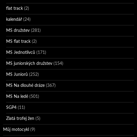
flat track
(2)
kalendář
(24)
MS družstev
(281)
MS flat track
(2)
MS Jednotlivců
(171)
MS juniorských družstev
(154)
MS Juniorů
(252)
MS Na dlouhé dráze
(367)
MS Na ledě
(501)
SGP4
(11)
Zlatá trofej žen
(5)
Můj motocykl
(9)