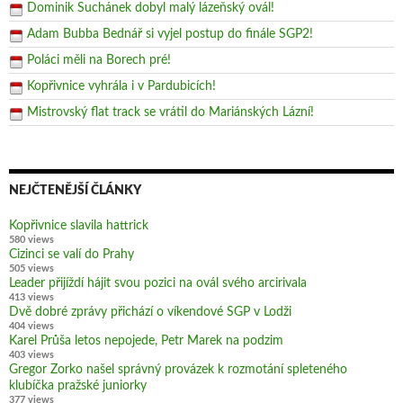
Dominik Suchánek dobyl malý lázeňský ovál!
Adam Bubba Bednář si vyjel postup do finále SGP2!
Poláci měli na Borech pré!
Kopřivnice vyhrála i v Pardubicích!
Mistrovský flat track se vrátil do Mariánských Lázní!
NEJČTENĚJŠÍ ČLÁNKY
Kopřivnice slavila hattrick
580 views
Cizinci se valí do Prahy
505 views
Leader přijíždí hájit svou pozici na ovál svého arcirivala
413 views
Dvě dobré zprávy přichází o víkendové SGP v Lodži
404 views
Karel Průša letos nepojede, Petr Marek na podzim
403 views
Gregor Zorko našel správný provázek k rozmotání spleteného
klubíčka pražské juniorky
377 views