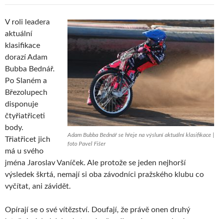
V roli leadera
aktuální
klasifikace
dorazí Adam
Bubba Bednář.
Po Slaném a
Březolupech
disponuje
čtyřiatřiceti
body.
Adam Bubba Bednář se hřeje na výsluní aktuální klasifikace |
Třiatřicet jich
foto Pavel Fišer
má u svého
jména Jaroslav Vaníček. Ale protože se jeden nejhorší
výsledek škrtá, nemají si oba závodníci pražského klubu co
vyčítat, ani závidět.
Opírají se o své vítězství. Doufají, že právě onen druhý