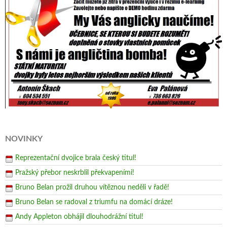
NOVINKY
Reprezentační dvojice brala český titul!
Pražský přebor neskrblil překvapeními!
Bruno Belan prožil druhou vítěznou neděli v řadě!
Bruno Belan se radoval z triumfu na domácí dráze!
Andy Appleton obhájil dlouhodrážní titul!