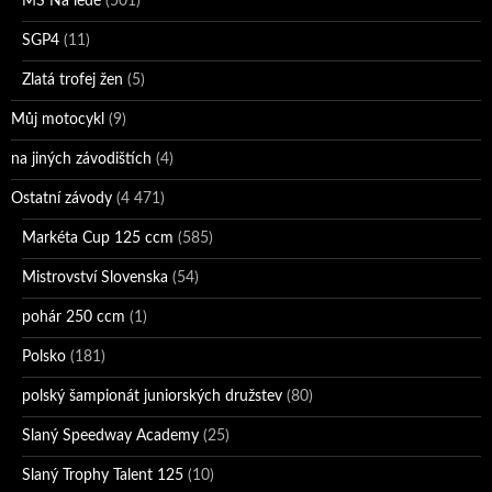
MS Na ledě
(501)
SGP4
(11)
Zlatá trofej žen
(5)
Můj motocykl
(9)
na jiných závodištích
(4)
Ostatní závody
(4 471)
Markéta Cup 125 ccm
(585)
Mistrovství Slovenska
(54)
pohár 250 ccm
(1)
Polsko
(181)
polský šampionát juniorských družstev
(80)
Slaný Speedway Academy
(25)
Slaný Trophy Talent 125
(10)