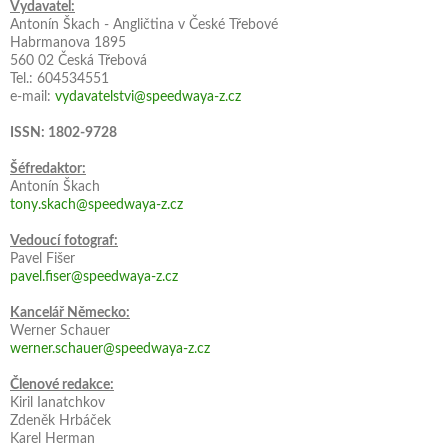
Vydavatel:
Antonín Škach - Angličtina v České Třebové
Habrmanova 1895
560 02 Česká Třebová
Tel.: 604534551
e-mail:
vydavatelstvi@speedwaya-z.cz
ISSN: 1802-9728
Šéfredaktor:
Antonín Škach
tony.skach@speedwaya-z.cz
Vedoucí fotograf:
Pavel Fišer
pavel.fiser@speedwaya-z.cz
Kancelář Německo:
Werner Schauer
werner.schauer@speedwaya-z.cz
Členové redakce:
Kiril Ianatchkov
Zdeněk Hrbáček
Karel Herman