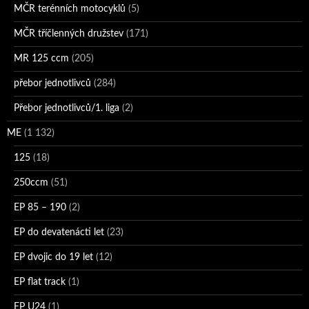
MČR terénních motocyklů
(5)
MČR tříčlenných družstev
(171)
MR 125 ccm
(205)
přebor jednotlivců
(284)
Přebor jednotlivců/1. liga
(2)
ME
(1 132)
125
(18)
250ccm
(51)
EP 85 – 190
(2)
EP do devatenácti let
(23)
EP dvojic do 19 let
(12)
EP flat track
(1)
EP U24
(1)