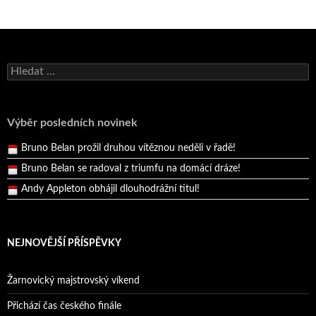
Bruno Belan se radoval z triumfu na domácí dráze!
Andy Appleton obhájil dlouhodrážní titul!
Vyhledávání
Reprezentační dvojice brala český titul!
Pražský přebor neskrblil překvapeními!
Výběr posledních novinek
Bruno Belan prožil druhou vítěznou neděli v řadě!
Bruno Belan se radoval z triumfu na domácí dráze!
Andy Appleton obhájil dlouhodrážní titul!
Reprezentační dvojice brala český titul!
NEJNOVĚJŠÍ PŘÍSPĚVKY
Žarnovický majstrovský víkend
Přichází čas českého finále