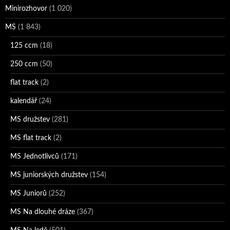
Minirozhovor
(1 020)
MS
(1 843)
125 ccm
(18)
250 ccm
(50)
flat track
(2)
kalendář
(24)
MS družstev
(281)
MS flat track
(2)
MS Jednotlivců
(171)
MS juniorských družstev
(154)
MS Juniorů
(252)
MS Na dlouhé dráze
(367)