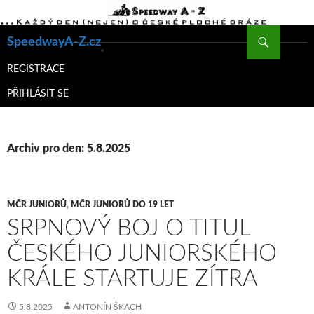
Hledat
SpeedwayA-Z.cz
PŘEJÍT
K
REGISTRACE
OBSAHU
PŘIHLÁSIT SE
WEBU
Archiv pro den: 5.8.2025
MČR JUNIORŮ
,
MČR JUNIORŮ DO 19 LET
SRPNOVÝ BOJ O TITUL
ČESKÉHO JUNIORSKÉHO
KRÁLE STARTUJE ZÍTRA
5.8.2025
ANTONÍN ŠKACH