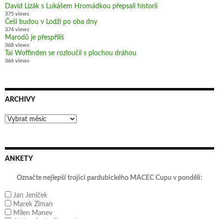
David Lizák s Lukášem Hromádkou přepsali historii
375 views
Češi budou v Lodži po oba dny
374 views
Marodů je přespříliš
368 views
Tai Woffinden se rozloučil s plochou dráhou
366 views
ARCHIVY
Archivy
ANKETY
Označte nejlepší trojici pardubického MACEC Cupu v pondělí:
Jan Jeníček
Marek Ziman
Milen Manev