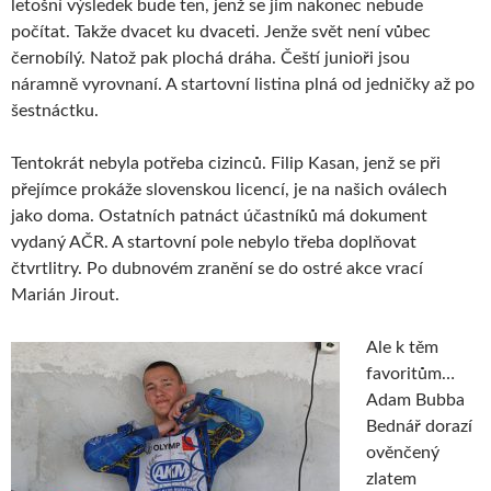
letošní výsledek bude ten, jenž se jim nakonec nebude
počítat. Takže dvacet ku dvaceti. Jenže svět není vůbec
černobílý. Natož pak plochá dráha. Čeští junioři jsou
náramně vyrovnaní. A startovní listina plná od jedničky až po
šestnáctku.
Tentokrát nebyla potřeba cizinců. Filip Kasan, jenž se při
přejímce prokáže slovenskou licencí, je na našich oválech
jako doma. Ostatních patnáct účastníků má dokument
vydaný AČR. A startovní pole nebylo třeba doplňovat
čtvrtlitry. Po dubnovém zranění se do ostré akce vrací
Marián Jirout.
Ale k těm
favoritům…
Adam Bubba
Bednář dorazí
ověnčený
zlatem