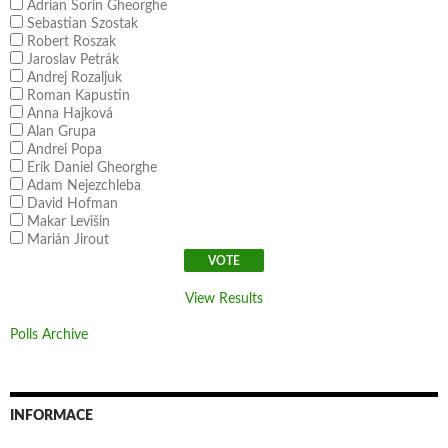
Adrian Sorin Gheorghe
Sebastian Szostak
Robert Roszak
Jaroslav Petrák
Andrej Rozaljuk
Roman Kapustin
Anna Hajková
Alan Grupa
Andrei Popa
Erik Daniel Gheorghe
Adam Nejezchleba
David Hofman
Makar Levišin
Marián Jirout
View Results
Polls Archive
INFORMACE