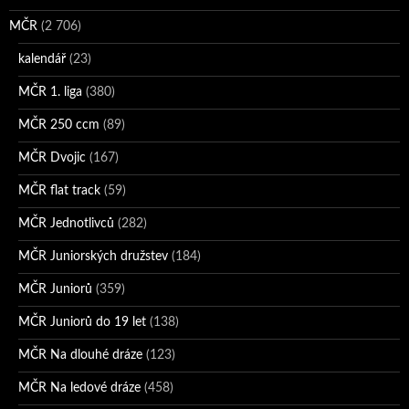
MČR
(2 706)
kalendář
(23)
MČR 1. liga
(380)
MČR 250 ccm
(89)
MČR Dvojic
(167)
MČR flat track
(59)
MČR Jednotlivců
(282)
MČR Juniorských družstev
(184)
MČR Juniorů
(359)
MČR Juniorů do 19 let
(138)
MČR Na dlouhé dráze
(123)
MČR Na ledové dráze
(458)