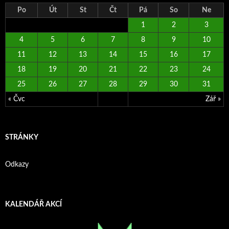
Po
Út
St
Čt
Pá
So
Ne
1
2
3
4
5
6
7
8
9
10
11
12
13
14
15
16
17
18
19
20
21
22
23
24
25
26
27
28
29
30
31
« Čvc
Zář »
STRÁNKY
Odkazy
KALENDÁŘ AKCÍ