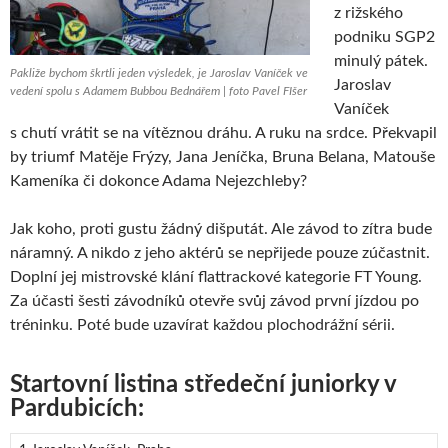
z rižského
podniku SGP2
minulý pátek.
Pakliže bychom škrtli jeden výsledek, je Jaroslav Vaníček ve
Jaroslav
vedení spolu s Adamem Bubbou Bednářem | foto Pavel FIšer
Vaníček
s chutí vrátit se na vítěznou dráhu. A ruku na srdce. Překvapil
by triumf Matěje Frýzy, Jana Jeníčka, Bruna Belana, Matouše
Kameníka či dokonce Adama Nejezchleby?
Jak koho, proti gustu žádný dišputát. Ale závod to zítra bude
náramný. A nikdo z jeho aktérů se nepřijede pouze zúčastnit.
Doplní jej mistrovské klání flattrackové kategorie FT Young.
Za účasti šesti závodníků otevře svůj závod první jízdou po
tréninku. Poté bude uzavírat každou plochodrážní sérii.
Startovní listina středeční juniorky v
Pardubicích: