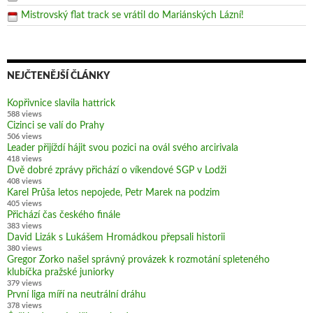
Mistrovský flat track se vrátil do Mariánských Lázní!
NEJČTENĚJŠÍ ČLÁNKY
Kopřivnice slavila hattrick
588 views
Cizinci se valí do Prahy
506 views
Leader přijíždí hájit svou pozici na ovál svého arcirivala
418 views
Dvě dobré zprávy přichází o víkendové SGP v Lodži
408 views
Karel Průša letos nepojede, Petr Marek na podzim
405 views
Přichází čas českého finále
383 views
David Lizák s Lukášem Hromádkou přepsali historii
380 views
Gregor Zorko našel správný provázek k rozmotání spleteného
klubíčka pražské juniorky
379 views
První liga míří na neutrální dráhu
378 views