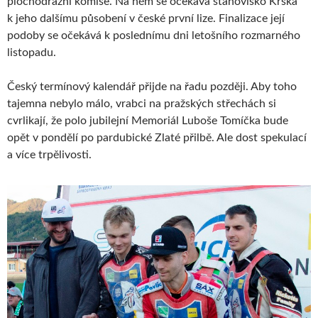
plochodrážní komise. Na něm se očekává stanovisko Krška
k jeho dalšímu působení v české první lize. Finalizace její
podoby se očekává k poslednímu dni letošního rozmarného
listopadu.
Český termínový kalendář přijde na řadu později. Aby toho
tajemna nebylo málo, vrabci na pražských střechách si
cvrlikají, že polo jubilejní Memoriál Luboše Tomíčka bude
opět v pondělí po pardubické Zlaté přilbě. Ale dost spekulací
a více trpělivosti.