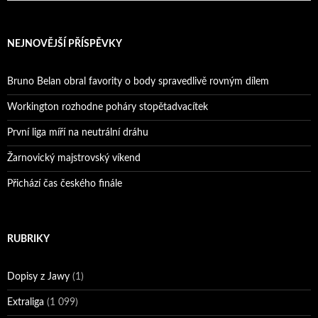
NEJNOVĚJŠÍ PŘÍSPĚVKY
Bruno Belan obral favority o body spravedlivě rovným dílem
Workington rozhodne poháry stopětadvacítek
První liga míří na neutrální dráhu
Žarnovický majstrovský víkend
Přichází čas českého finále
RUBRIKY
Dopisy z Jawy
(1)
Extraliga
(1 099)