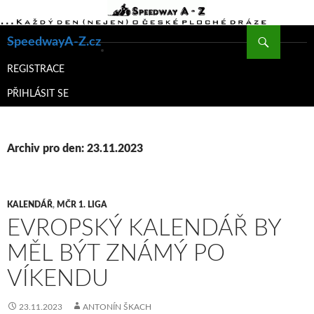
Hledat
SpeedwayA-Z.cz
PŘEJÍT
K
REGISTRACE
OBSAHU
PŘIHLÁSIT SE
WEBU
Archiv pro den: 23.11.2023
KALENDÁŘ
,
MČR 1. LIGA
EVROPSKÝ KALENDÁŘ BY
MĚL BÝT ZNÁMÝ PO
VÍKENDU
23.11.2023
ANTONÍN ŠKACH