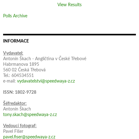
View Results
Polls Archive
INFORMACE
Vydavatel:
Antonín Škach - Angličtina v České Třebové
Habrmanova 1895
560 02 Česká Třebová
Tel.: 604534551
e-mail:
vydavatelstvi@speedwaya-z.cz
ISSN: 1802-9728
Šéfredaktor:
Antonín Škach
tony.skach@speedwaya-z.cz
Vedoucí fotograf:
Pavel Fišer
pavel.fiser@speedwaya-z.cz