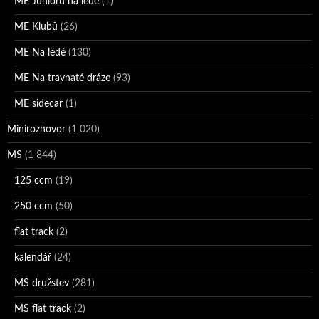
ME Juniorů na ledě
(1)
ME Klubů
(26)
ME Na ledě
(130)
ME Na travnaté dráze
(93)
ME sidecar
(1)
Minirozhovor
(1 020)
MS
(1 844)
125 ccm
(19)
250 ccm
(50)
flat track
(2)
kalendář
(24)
MS družstev
(281)
MS flat track
(2)