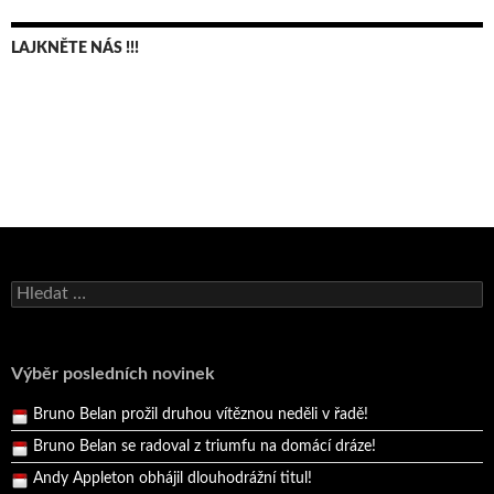
LAJKNĚTE NÁS !!!
Bruno Belan se radoval z triumfu na domácí dráze!
Vyhledávání
Andy Appleton obhájil dlouhodrážní titul!
Reprezentační dvojice brala český titul!
Pražský přebor neskrblil překvapeními!
Výběr posledních novinek
Bruno Belan prožil druhou vítěznou neděli v řadě!
Bruno Belan se radoval z triumfu na domácí dráze!
Andy Appleton obhájil dlouhodrážní titul!
Reprezentační dvojice brala český titul!