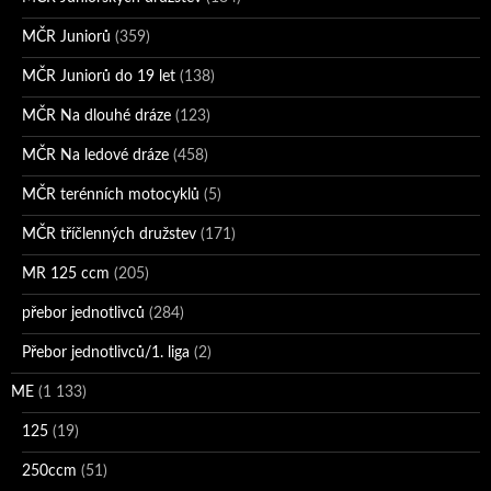
MČR Juniorů
(359)
MČR Juniorů do 19 let
(138)
MČR Na dlouhé dráze
(123)
MČR Na ledové dráze
(458)
MČR terénních motocyklů
(5)
MČR tříčlenných družstev
(171)
MR 125 ccm
(205)
přebor jednotlivců
(284)
Přebor jednotlivců/1. liga
(2)
ME
(1 133)
125
(19)
250ccm
(51)