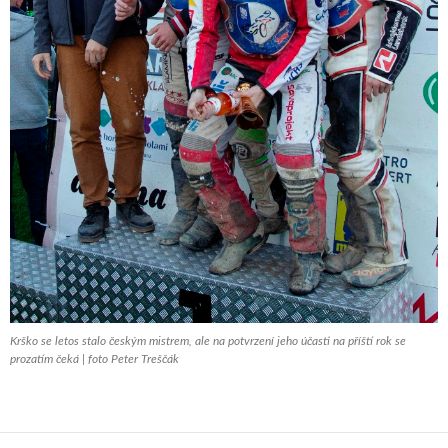
Krško se letos stalo českým mistrem, ale na potvrzení jeho účasti na příští rok se
prozatím čeká | foto Peter Treščák