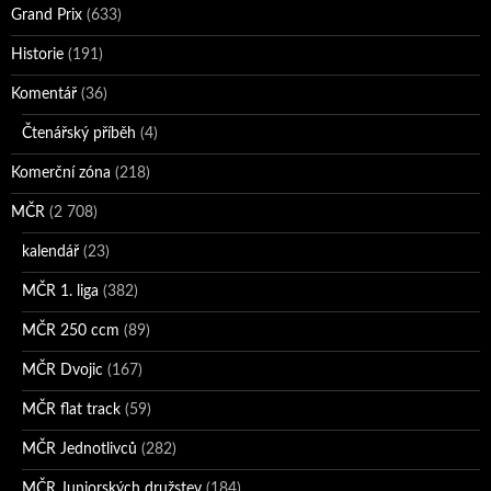
Grand Prix
(633)
Historie
(191)
Komentář
(36)
Čtenářský příběh
(4)
Komerční zóna
(218)
MČR
(2 708)
kalendář
(23)
MČR 1. liga
(382)
MČR 250 ccm
(89)
MČR Dvojic
(167)
MČR flat track
(59)
MČR Jednotlivců
(282)
MČR Juniorských družstev
(184)