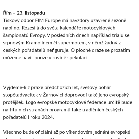
Řím – 23. listopadu
Tiskový odbor FIM Europe má navzdory uzavřené sezóně
napilno. Rozesílá do světa kalendáře motocyklových
šampionátů Evropy. V posledních dnech například trialu se
srpnovým Kramolínem či supermotem, v němž žádný z
českých pořadatelů nefiguruje. O ploché dráze se prozatím
můžeme bavit pouze v rovině spekulací.
Vyjdeme-li z praxe předchozích let, světový pohár
stopětadvacítek v Žarnovici doprovodí také jeho evropský
protějšek. Logo evropské motocyklové federace určitě bude
na titulních stranách programů také tradičních českých
pořadatelů i roku 2024.
Všechno bude oficiální až po víkendovém jednání evropské