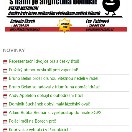
NOVINKY
Reprezentační dvojice brala český titul!
Pražský přebor neskrblil překvapeními!
Bruno Belan prožil druhou vítěznou neděli v řadě!
Bruno Belan se radoval z triumfu na domácí dráze!
Andy Appleton obhájil dlouhodrážní titul!
Dominik Suchánek dobyl malý lázeňský ovál!
Adam Bubba Bednář si vyjel postup do finále SGP2!
Poláci měli na Borech pré!
Kopřivnice vyhrála i v Pardubicích!