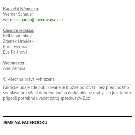
Kancelář Německo:
Werner Schauer
werner.schauer@speedwaya-z.cz
Členové redakce:
Kiril Ianatchkov
Zdeněk Hrbáček
Karel Herman
Eva Palánová
Webmaster:
Aleš Zemina
© Všechna práva vyhrazena.
Faktické údaje zde publikované je možné používat i bez předchozího
souhlasu pro šíření dobrého jména české ploché dráhy, jen je v tomto
případě potřebné uvádět zdroj speedwayA-Z.cz
JSME NA FACEBOOKU