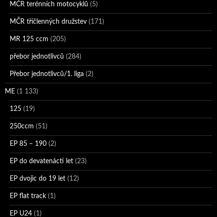
MČR terénních motocyklů
(5)
MČR tříčlenných družstev
(171)
MR 125 ccm
(205)
přebor jednotlivců
(284)
Přebor jednotlivců/1. liga
(2)
ME
(1 133)
125
(19)
250ccm
(51)
EP 85 – 190
(2)
EP do devatenácti let
(23)
EP dvojic do 19 let
(12)
EP flat track
(1)
EP U24
(1)