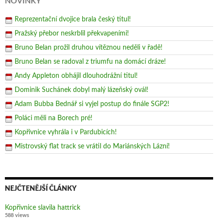
NOVINKY
Reprezentační dvojice brala český titul!
Pražský přebor neskrblil překvapeními!
Bruno Belan prožil druhou vítěznou neděli v řadě!
Bruno Belan se radoval z triumfu na domácí dráze!
Andy Appleton obhájil dlouhodrážní titul!
Dominik Suchánek dobyl malý lázeňský ovál!
Adam Bubba Bednář si vyjel postup do finále SGP2!
Poláci měli na Borech pré!
Kopřivnice vyhrála i v Pardubicích!
Mistrovský flat track se vrátil do Mariánských Lázní!
NEJČTENĚJŠÍ ČLÁNKY
Kopřivnice slavila hattrick
588 views