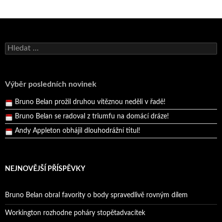
Bruno Belan se radoval z triumfu na domácí dráze!
Vyhledávání
Andy Appleton obhájil dlouhodrážní titul!
Reprezentační dvojice brala český titul!
Pražský přebor neskrblil překvapeními!
Výběr posledních novinek
Bruno Belan prožil druhou vítěznou neděli v řadě!
Bruno Belan se radoval z triumfu na domácí dráze!
Andy Appleton obhájil dlouhodrážní titul!
Reprezentační dvojice brala český titul!
NEJNOVĚJŠÍ PŘÍSPĚVKY
Bruno Belan obral favority o body spravedlivě rovným dílem
Workington rozhodne poháry stopětadvacítek