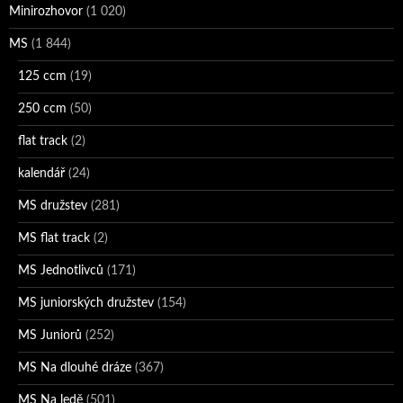
Minirozhovor
(1 020)
MS
(1 844)
125 ccm
(19)
250 ccm
(50)
flat track
(2)
kalendář
(24)
MS družstev
(281)
MS flat track
(2)
MS Jednotlivců
(171)
MS juniorských družstev
(154)
MS Juniorů
(252)
MS Na dlouhé dráze
(367)
MS Na ledě
(501)