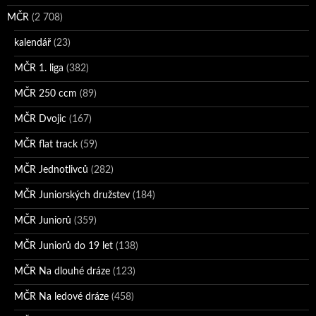
MČR
(2 708)
kalendář
(23)
MČR 1. liga
(382)
MČR 250 ccm
(89)
MČR Dvojic
(167)
MČR flat track
(59)
MČR Jednotlivců
(282)
MČR Juniorských družstev
(184)
MČR Juniorů
(359)
MČR Juniorů do 19 let
(138)
MČR Na dlouhé dráze
(123)
MČR Na ledové dráze
(458)