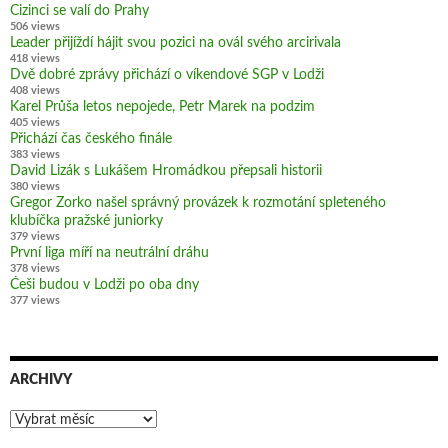
Cizinci se valí do Prahy
506 views
Leader přijíždí hájit svou pozici na ovál svého arcirivala
418 views
Dvě dobré zprávy přichází o víkendové SGP v Lodži
408 views
Karel Průša letos nepojede, Petr Marek na podzim
405 views
Přichází čas českého finále
383 views
David Lizák s Lukášem Hromádkou přepsali historii
380 views
Gregor Zorko našel správný provázek k rozmotání spleteného
klubíčka pražské juniorky
379 views
První liga míří na neutrální dráhu
378 views
Češi budou v Lodži po oba dny
377 views
ARCHIVY
Archivy