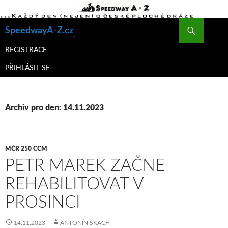
Hledat
SpeedwayA-Z.cz
PŘEJÍT
K
REGISTRACE
OBSAHU
PŘIHLÁSIT SE
WEBU
Archiv pro den: 14.11.2023
MČR 250 CCM
PETR MAREK ZAČNE
REHABILITOVAT V
PROSINCI
14.11.2023
ANTONÍN ŠKACH