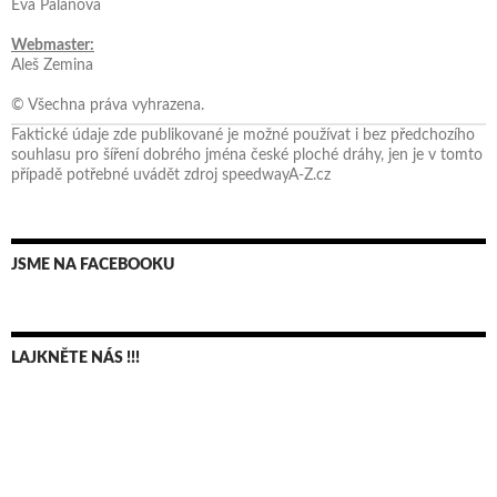
Eva Palánová
Webmaster:
Aleš Zemina
© Všechna práva vyhrazena.
Faktické údaje zde publikované je možné používat i bez předchozího
souhlasu pro šíření dobrého jména české ploché dráhy, jen je v tomto
případě potřebné uvádět zdroj speedwayA-Z.cz
JSME NA FACEBOOKU
LAJKNĚTE NÁS !!!