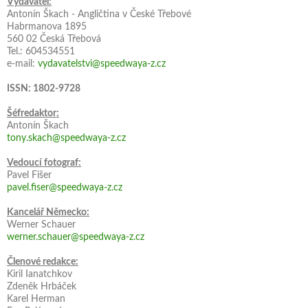
Vydavatel:
Antonín Škach - Angličtina v České Třebové
Habrmanova 1895
560 02 Česká Třebová
Tel.: 604534551
e-mail:
vydavatelstvi@speedwaya-z.cz
ISSN: 1802-9728
Šéfredaktor:
Antonín Škach
tony.skach@speedwaya-z.cz
Vedoucí fotograf:
Pavel Fišer
pavel.fiser@speedwaya-z.cz
Kancelář Německo:
Werner Schauer
werner.schauer@speedwaya-z.cz
Členové redakce:
Kiril Ianatchkov
Zdeněk Hrbáček
Karel Herman