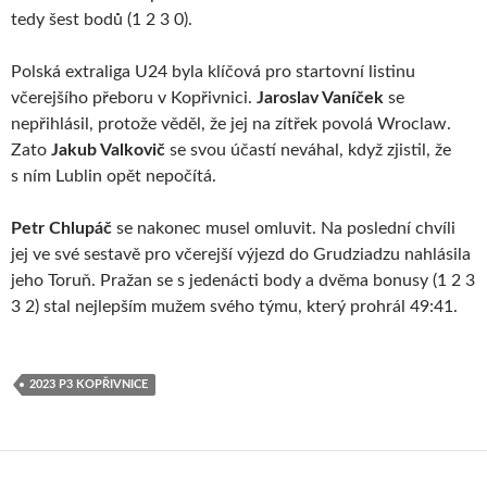
tedy šest bodů (1 2 3 0).
Polská extraliga U24 byla klíčová pro startovní listinu
včerejšího přeboru v Kopřivnici.
Jaroslav Vaníček
se
nepřihlásil, protože věděl, že jej na zítřek povolá Wroclaw.
Zato
Jakub Valkovič
se svou účastí neváhal, když zjistil, že
s ním Lublin opět nepočítá.
Petr Chlupáč
se nakonec musel omluvit. Na poslední chvíli
jej ve své sestavě pro včerejší výjezd do Grudziadzu nahlásila
jeho Toruň. Pražan se s jedenácti body a dvěma bonusy (1 2 3
3 2) stal nejlepším mužem svého týmu, který prohrál 49:41.
2023 P3 KOPŘIVNICE