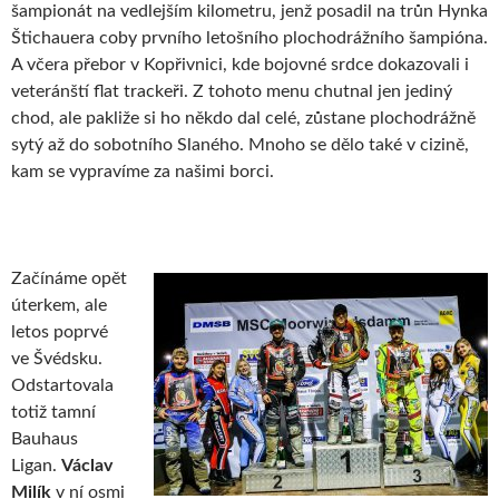
šampionát na vedlejším kilometru, jenž posadil na trůn Hynka
Štichauera coby prvního letošního plochodrážního šampióna.
A včera přebor v Kopřivnici, kde bojovné srdce dokazovali i
veteránští flat trackeři. Z tohoto menu chutnal jen jediný
chod, ale pakliže si ho někdo dal celé, zůstane plochodrážně
sytý až do sobotního Slaného. Mnoho se dělo také v cizině,
kam se vypravíme za našimi borci.
Začínáme opět
úterkem, ale
letos poprvé
ve Švédsku.
Odstartovala
totiž tamní
Bauhaus
Ligan.
Václav
Milík
v ní osmi