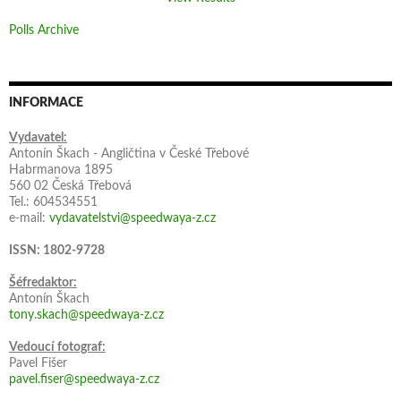
Polls Archive
INFORMACE
Vydavatel:
Antonín Škach - Angličtina v České Třebové
Habrmanova 1895
560 02 Česká Třebová
Tel.: 604534551
e-mail:
vydavatelstvi@speedwaya-z.cz
ISSN: 1802-9728
Šéfredaktor:
Antonín Škach
tony.skach@speedwaya-z.cz
Vedoucí fotograf:
Pavel Fišer
pavel.fiser@speedwaya-z.cz