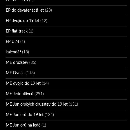
EP 85 – 190
(2)
EP do devatenácti let
(23)
EP dvojic do 19 let
(12)
EP flat track
(1)
EP U24
(1)
kalendář
(18)
ME družstev
(35)
ME Dvojic
(113)
ME dvojic do 19 let
(14)
ME Jednotlivců
(291)
ME Juniorských družstev do 19 let
(131)
ME Juniorů do 19 let
(134)
ME Juniorů na ledě
(1)