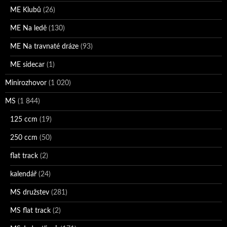
ME Klubů
(26)
ME Na ledě
(130)
ME Na travnaté dráze
(93)
ME sidecar
(1)
Minirozhovor
(1 020)
MS
(1 844)
125 ccm
(19)
250 ccm
(50)
flat track
(2)
kalendář
(24)
MS družstev
(281)
MS flat track
(2)