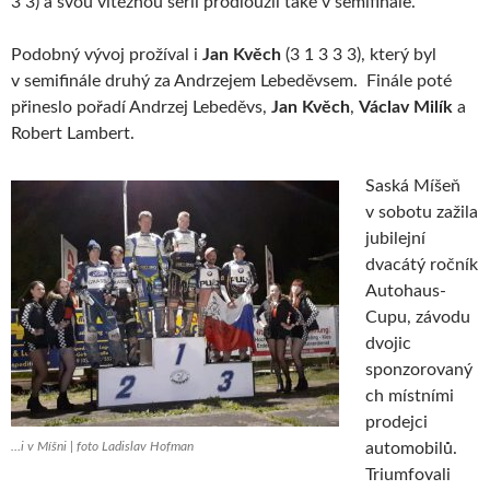
3 3) a svou vítěznou sérii prodloužil také v semifinále.
Podobný vývoj prožíval i
Jan Kvěch
(3 1 3 3 3), který byl
v semifinále druhý za Andrzejem Lebeděvsem. Finále poté
přineslo pořadí Andrzej Lebeděvs,
Jan Kvěch
,
Václav Milík
a
Robert Lambert.
Saská Míšeň
v sobotu zažila
jubilejní
dvacátý ročník
Autohaus-
Cupu, závodu
dvojic
sponzorovaný
ch místními
prodejci
…i v Míšni | foto Ladislav Hofman
automobilů.
Triumfovali