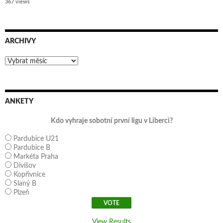
367 views
ARCHIVY
Archivy
ANKETY
Kdo vyhraje sobotní první ligu v Liberci?
Pardubice U21
Pardubice B
Markéta Praha
Divišov
Kopřivnice
Slaný B
Plzeň
View Results