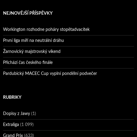
NEJNOVĚJŠÍ PŘÍSPĚVKY
Workington rozhodne poháry stopětadvacítek
První liga míří na neutrální dráhu
Žarnovický majstrovský víkend
Přichází čas českého finále
Pardubický MACEC Cup vyplní pondělní podvečer
RUBRIKY
Dopisy z Jawy
(1)
Extraliga
(1 099)
Grand Prix
(633)