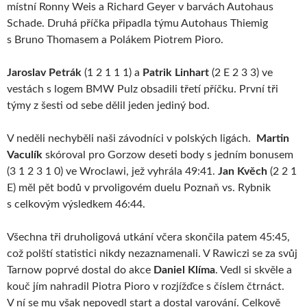
místní Ronny Weis a Richard Geyer v barvách Autohaus
Schade. Druhá příčka připadla týmu Autohaus Thiemig
s Bruno Thomasem a Polákem Piotrem Pioro.
Jaroslav Petrák
(1 2 1 1 1) a
Patrik Linhart
(2 E 2 3 3) ve
vestách s logem BMW Pulz obsadili třetí příčku. První tři
týmy z šesti od sebe dělil jeden jediný bod.
V neděli nechyběli naši závodníci v polských ligách.
Martin
Vaculík
skóroval pro Gorzow deseti body s jedním bonusem
(3 1 2 3 1 0) ve Wroclawi, jež vyhrála 49:41.
Jan Kvěch
(2 2 1
E) měl pět bodů v prvoligovém duelu Poznaň vs. Rybnik
s celkovým výsledkem 46:44.
Všechna tři druholigová utkání včera skončila patem 45:45,
což polští statistici nikdy nezaznamenali. V Rawiczi se za svůj
Tarnow poprvé dostal do akce
Daniel Klíma
. Vedl si skvěle a
kouč jím nahradil Piotra Pioro v rozjížďce s číslem čtrnáct.
V ní se mu však nepovedl start a dostal varování. Celkově