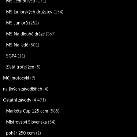
MS Jednotlivců
(171)
MS juniorských družstev
(154)
MS Juniorů
(252)
MS Na dlouhé dráze
(367)
MS Na ledě
(501)
SGP4
(11)
Zlatá trofej žen
(5)
Můj motocykl
(9)
na jiných závodištích
(4)
Ostatní závody
(4 471)
Markéta Cup 125 ccm
(585)
Mistrovství Slovenska
(54)
pohár 250 ccm
(1)