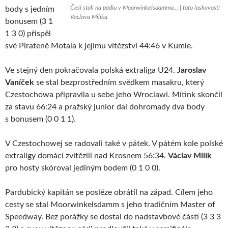
Češi stáli na pódiu v Moorwinkelsdammu… | foto laskavostí
body s jedním
Václava Milíka
bonusem (3 1
1 3 0) přispěl
své Pirateně Motala k jejímu vítězství 44:46 v Kumle.
Ve stejný den pokračovala polská extraliga U24.
Jaroslav
Vaníček
se stal bezprostředním svědkem masakru, který
Czestochowa připravila u sebe jeho Wroclawi. Mítink skončil
za stavu 66:24 a pražský junior dal dohromady dva body
s bonusem (0 0 1 1).
V Czestochowej se radovali také v pátek. V pátém kole polské
extraligy domácí zvítězili nad Krosnem 56:34.
Václav Milík
pro hosty skóroval jediným bodem (0 1 0 0).
Pardubický kapitán se posléze obrátil na západ. Cílem jeho
cesty se stal Moorwinkelsdamm s jeho tradičním Master of
Speedway. Bez porážky se dostal do nadstavbové části (3 3 3