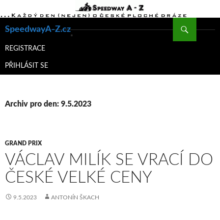
Hledat
SpeedwayA-Z.cz
PŘEJÍT
K
REGISTRACE
OBSAHU
PŘIHLÁSIT SE
WEBU
Archiv pro den: 9.5.2023
GRAND PRIX
VÁCLAV MILÍK SE VRACÍ DO
ČESKÉ VELKÉ CENY
9.5.2023
ANTONÍN ŠKACH