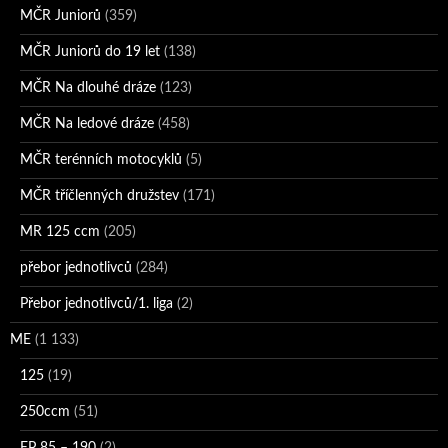
MČR Juniorů
(359)
MČR Juniorů do 19 let
(138)
MČR Na dlouhé dráze
(123)
MČR Na ledové dráze
(458)
MČR terénních motocyklů
(5)
MČR tříčlenných družstev
(171)
MR 125 ccm
(205)
přebor jednotlivců
(284)
Přebor jednotlivců/1. liga
(2)
ME
(1 133)
125
(19)
250ccm
(51)