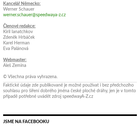
Kancelář Německo:
Werner Schauer
werner.schauer@speedwaya-z.cz
Členové redakce:
Kiril Ianatchkov
Zdeněk Hrbáček
Karel Herman
Eva Palánová
Webmaster:
Aleš Zemina
© Všechna práva vyhrazena.
Faktické údaje zde publikované je možné používat i bez předchozího
souhlasu pro šíření dobrého jména české ploché dráhy, jen je v tomto
případě potřebné uvádět zdroj speedwayA-Z.cz
JSME NA FACEBOOKU