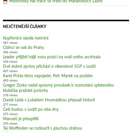
Mistrovský flat track se vrátil do Mariánských Lázní!
NEJČTENĚJŠÍ ČLÁNKY
Kopřivnice slavila hattrick
587 views
Cizinci se valí do Prahy
506 views
Leader přijíždí hájit svou pozici na ovál svého arcirivala
418 views
Dvě dobré zprávy přichází o víkendové SGP v Lodži
407 views
Karel Průša letos nepojede, Petr Marek na podzim
403 views
Gregor Zorko našel správný provázek k rozmotání spleteného
klubíčka pražské juniorky
378 views
David Lizák s Lukášem Hromádkou přepsali historii
377 views
Češi budou v Lodži po oba dny
375 views
Marodů je přespříliš
370 views
Tai Woffinden se rozloučil s plochou dráhou