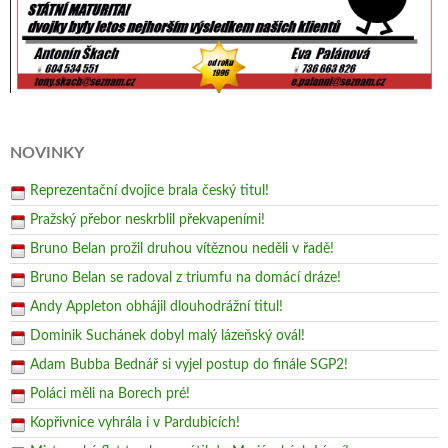
NOVINKY
Reprezentační dvojice brala český titul!
Pražský přebor neskrblil překvapeními!
Bruno Belan prožil druhou vítěznou neděli v řadě!
Bruno Belan se radoval z triumfu na domácí dráze!
Andy Appleton obhájil dlouhodrážní titul!
Dominik Suchánek dobyl malý lázeňský ovál!
Adam Bubba Bednář si vyjel postup do finále SGP2!
Poláci měli na Borech pré!
Kopřivnice vyhrála i v Pardubicích!