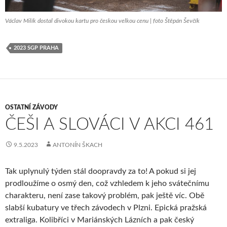
Václav Milík dostal divokou kartu pro českou velkou cenu | foto Štěpán Ševčík
2023 SGP PRAHA
OSTATNÍ ZÁVODY
ČEŠI A SLOVÁCI V AKCI 461
9.5.2023
ANTONÍN ŠKACH
Tak uplynulý týden stál doopravdy za to! A pokud si jej
prodloužíme o osmý den, což vzhledem k jeho svátečnímu
charakteru, není zase takový problém, pak ještě víc. Obě
slabší kubatury ve třech závodech v Plzni. Epická pražská
extraliga. Kolibříci v Mariánských Lázních a pak český