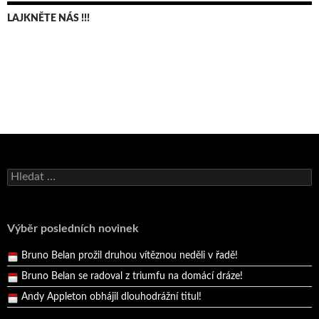
LAJKNĚTE NÁS !!!
Bruno Belan se radoval z triumfu na domácí dráze!
Vyhledávání
Andy Appleton obhájil dlouhodrážní titul!
Reprezentační dvojice brala český titul!
Pražský přebor neskrblil překvapeními!
Výběr posledních novinek
Bruno Belan prožil druhou vítěznou neděli v řadě!
Bruno Belan se radoval z triumfu na domácí dráze!
Andy Appleton obhájil dlouhodrážní titul!
Reprezentační dvojice brala český titul!