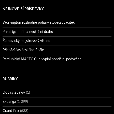
NEJNOVĚJŠÍ PŘÍSPĚVKY
Workington rozhodne poháry stopětadvacítek
První liga míří na neutrální dráhu
Žarnovický majstrovský víkend
Přichází čas českého finále
Pardubický MACEC Cup vyplní pondělní podvečer
RUBRIKY
Dopisy z Jawy
(1)
Extraliga
(1 099)
Grand Prix
(633)