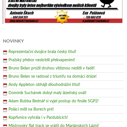
NOVINKY
Reprezentační dvojice brala český titul!
Pražský přebor neskrblil překvapeními!
Bruno Belan prožil druhou vítěznou neděli v řadě!
Bruno Belan se radoval z triumfu na domácí dráze!
Andy Appleton obhájil dlouhodrážní titul!
Dominik Suchánek dobyl malý lázeňský ovál!
Adam Bubba Bednář si vyjel postup do finále SGP2!
Poláci měli na Borech pré!
Kopřivnice vyhrála i v Pardubicích!
Mistrovský flat track se vrátil do Mariánských Lázní!