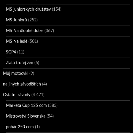
MS juniorských družstev
(154)
MS Juniorů
(252)
MS Na dlouhé dráze
(367)
MS Na ledě
(501)
SGP4
(11)
Zlatá trofej žen
(5)
Můj motocykl
(9)
na jiných závodištích
(4)
Ostatní závody
(4 471)
Markéta Cup 125 ccm
(585)
Mistrovství Slovenska
(54)
pohár 250 ccm
(1)