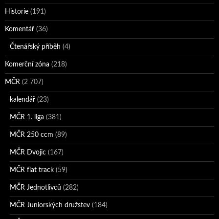
Historie
(191)
Komentář
(36)
Čtenářský příběh
(4)
Komerční zóna
(218)
MČR
(2 707)
kalendář
(23)
MČR 1. liga
(381)
MČR 250 ccm
(89)
MČR Dvojic
(167)
MČR flat track
(59)
MČR Jednotlivců
(282)
MČR Juniorských družstev
(184)