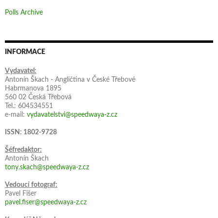
Polls Archive
INFORMACE
Vydavatel:
Antonín Škach - Angličtina v České Třebové
Habrmanova 1895
560 02 Česká Třebová
Tel.: 604534551
e-mail:
vydavatelstvi@speedwaya-z.cz
ISSN: 1802-9728
Šéfredaktor:
Antonín Škach
tony.skach@speedwaya-z.cz
Vedoucí fotograf:
Pavel Fišer
pavel.fiser@speedwaya-z.cz