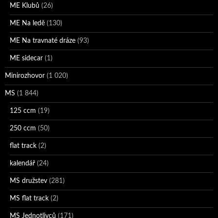
ME Klubů
(26)
ME Na ledě
(130)
ME Na travnaté dráze
(93)
ME sidecar
(1)
Minirozhovor
(1 020)
MS
(1 844)
125 ccm
(19)
250 ccm
(50)
flat track
(2)
kalendář
(24)
MS družstev
(281)
MS flat track
(2)
MS Jednotlivců
(171)