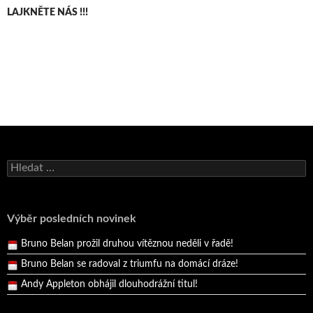
LAJKNĚTE NÁS !!!
Bruno Belan se radoval z triumfu na domácí dráze!
Vyhledávání
Andy Appleton obhájil dlouhodrážní titul!
Reprezentační dvojice brala český titul!
Pražský přebor neskrblil překvapeními!
Výběr posledních novinek
Bruno Belan prožil druhou vítěznou neděli v řadě!
Bruno Belan se radoval z triumfu na domácí dráze!
Andy Appleton obhájil dlouhodrážní titul!
Reprezentační dvojice brala český titul!