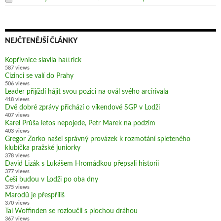
NEJČTENĚJŠÍ ČLÁNKY
Kopřivnice slavila hattrick
587 views
Cizinci se valí do Prahy
506 views
Leader přijíždí hájit svou pozici na ovál svého arcirivala
418 views
Dvě dobré zprávy přichází o víkendové SGP v Lodži
407 views
Karel Průša letos nepojede, Petr Marek na podzim
403 views
Gregor Zorko našel správný provázek k rozmotání spleteného
klubíčka pražské juniorky
378 views
David Lizák s Lukášem Hromádkou přepsali historii
377 views
Češi budou v Lodži po oba dny
375 views
Marodů je přespříliš
370 views
Tai Woffinden se rozloučil s plochou dráhou
367 views