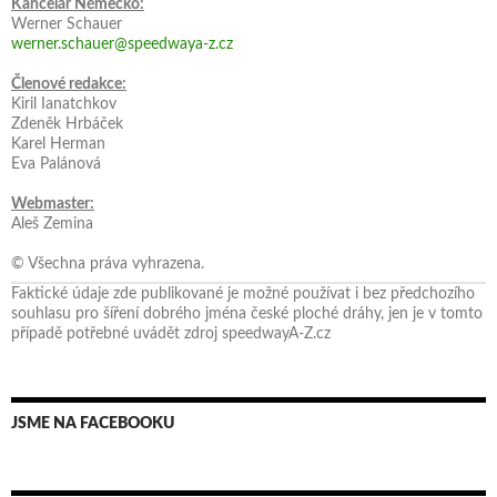
Kancelář Německo:
Werner Schauer
werner.schauer@speedwaya-z.cz
Členové redakce:
Kiril Ianatchkov
Zdeněk Hrbáček
Karel Herman
Eva Palánová
Webmaster:
Aleš Zemina
© Všechna práva vyhrazena.
Faktické údaje zde publikované je možné používat i bez předchozího
souhlasu pro šíření dobrého jména české ploché dráhy, jen je v tomto
případě potřebné uvádět zdroj speedwayA-Z.cz
JSME NA FACEBOOKU