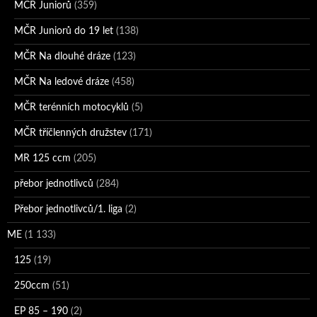
MČR Juniorů
(359)
MČR Juniorů do 19 let
(138)
MČR Na dlouhé dráze
(123)
MČR Na ledové dráze
(458)
MČR terénních motocyklů
(5)
MČR tříčlenných družstev
(171)
MR 125 ccm
(205)
přebor jednotlivců
(284)
Přebor jednotlivců/1. liga
(2)
ME
(1 133)
125
(19)
250ccm
(51)
EP 85 – 190
(2)