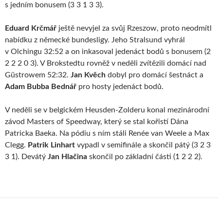
s jedním bonusem (3 3 1 3 3).
Eduard Krčmář
ještě nevyjel za svůj Rzeszow, proto neodmítl
nabídku z německé bundesligy. Jeho Stralsund vyhrál
v Olchingu 32:52 a on inkasoval jedenáct bodů s bonusem (2
2 2 2 0 3). V Brokstedtu rovněž v neděli zvítězili domácí nad
Güstrowem 52:32.
Jan Kvěch
dobyl pro domácí šestnáct a
Adam Bubba Bednář
pro hosty jedenáct bodů.
V neděli se v belgickém Heusden-Zolderu konal mezinárodní
závod Masters of Speedway, který se stal kořistí Dána
Patricka Baeka. Na pódiu s ním stáli Renée van Weele a Max
Clegg.
Patrik Linhart
vypadl v semifinále a skončil pátý (3 2 3
3 1). Devátý
Jan Hlačina
skončil po základní části (1 2 2 2).