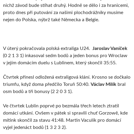
nichž závod bude stíhat druhý. Hodně se dělo i za hranicemi,
proto dnes při putování za našimi plochodrážníky musíme
nejen do Polska, nýbrž také Německa a Belgie.
V úterý pokračovala polská extraliga U24.
Jaroslav Vaníček
(0 2 1 3 1) inkasoval sedm bodů a jeden bonus pro Wroclaw
v jejím domácím duelu s Lublinem, který skončil 35:55.
Čtvrtek přinesl odložená extraligová klání. Krosno se dočkalo
triumfu, když doma předčilo Toruň 50:40.
Václav Milík
bral
osm bodů a tři bonusy (2 2 0 3 1).
Ve čtvrtek Lublin poprvé po bezmála třech letech ztratil
domácí utkání. Ovšem v pátek si spravili chuť Gorzowě, kde
mítink skončil za stavu 41:48. Martin Vaculík pro domácí
vyjel jedenáct bodů (1 3 2 3 2).