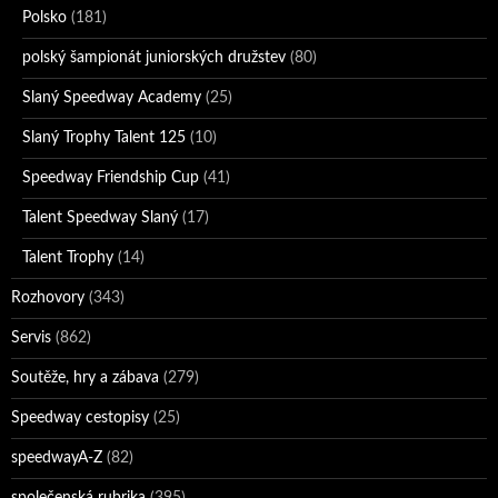
Polsko
(181)
polský šampionát juniorských družstev
(80)
Slaný Speedway Academy
(25)
Slaný Trophy Talent 125
(10)
Speedway Friendship Cup
(41)
Talent Speedway Slaný
(17)
Talent Trophy
(14)
Rozhovory
(343)
Servis
(862)
Soutěže, hry a zábava
(279)
Speedway cestopisy
(25)
speedwayA-Z
(82)
společenská rubrika
(395)