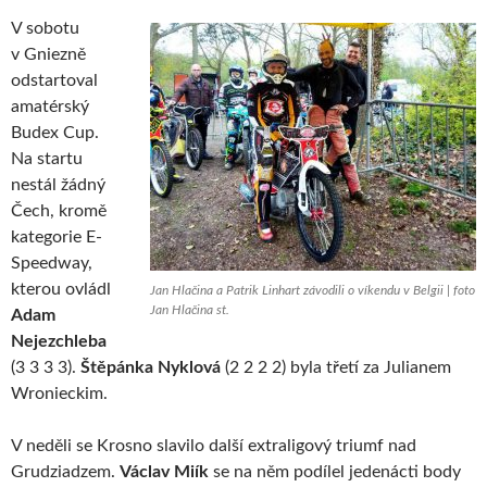
V sobotu
v Gniezně
odstartoval
amatérský
Budex Cup.
Na startu
nestál žádný
Čech, kromě
kategorie E-
Speedway,
kterou ovládl
Jan Hlačina a Patrik Linhart závodili o víkendu v Belgii | foto
Jan Hlačina st.
Adam
Nejezchleba
(3 3 3 3).
Štěpánka Nyklová
(2 2 2 2) byla třetí za Julianem
Wronieckim.
V neděli se Krosno slavilo další extraligový triumf nad
Grudziadzem.
Václav Miík
se na něm podílel jedenácti body