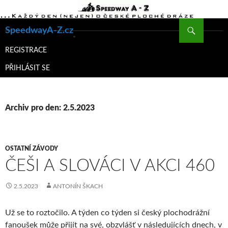
Hledat
SpeedwayA-Z.cz
PŘEJÍT
K
REGISTRACE
OBSAHU
PŘIHLÁSIT SE
WEBU
Archiv pro den: 2.5.2023
OSTATNÍ ZÁVODY
ČEŠI A SLOVÁCI V AKCI 460
2.5.2023
ANTONÍN ŠKACH
Už se to roztočilo. A týden co týden si český plochodrážní
fanoušek může přijít na své, obzvlášť v následujících dnech, v