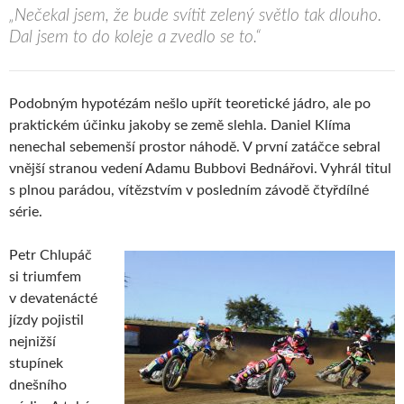
„Nečekal jsem, že bude svítit zelený světlo tak dlouho.
Dal jsem to do koleje a zvedlo se to.“
Podobným hypotézám nešlo upřít teoretické jádro, ale po
praktickém účinku jakoby se země slehla. Daniel Klíma
nenechal sebemenší prostor náhodě. V první zatáčce sebral
vnější stranou vedení Adamu Bubbovi Bednářovi. Vyhrál titul
s plnou parádou, vítězstvím v posledním závodě čtyřdílné
série.
Petr Chlupáč
si triumfem
v devatenácté
jízdy pojistil
nejnižší
stupínek
dnešního