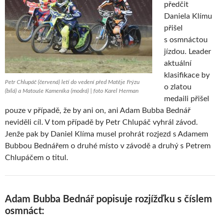
předčit
Daniela Klímu
přišel
s osmnáctou
jízdou. Leader
aktuální
klasifikace by
Petr Chlupáč (červená) letí do vedení před Matěje Frýzu
o zlatou
(bílá) a Matouše Kameníka (modrá) | foto Karel Herman
medaili přišel
pouze v případě, že by ani on, ani Adam Bubba Bednář
neviděli cíl. V tom případě by Petr Chlupáč vyhrál závod.
Jenže pak by Daniel Klíma musel prohrát rozjezd s Adamem
Bubbou Bednářem o druhé místo v závodě a druhý s Petrem
Chlupáčem o titul.
Adam Bubba Bednář popisuje rozjížďku s číslem
osmnáct: