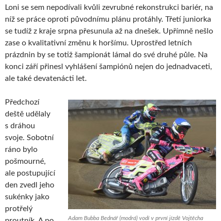
Loni se sem nepodívali kvůli zevrubné rekonstrukci bariér, na
níž se práce oproti původnímu plánu protáhly. Třetí juniorka
se tudíž z kraje srpna přesunula až na dnešek. Upřímně nešlo
zase o kvalitativní změnu k horšímu. Uprostřed letních
prázdnin by se totiž šampionát lámal do své druhé půle. Na
konci září přinesl vyhlášení šampiónů nejen do jednadvaceti,
ale také devatenácti let.
Předchozí
deště udělaly
s dráhou
svoje. Sobotní
ráno bylo
pošmourné,
ale postupující
den zvedl jeho
sukénky jako
protřelý
Adam Bubba Bednář (modrá) vodí v první jízdě Vojtěcha
proutník. A po