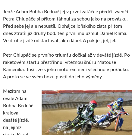
Jenže Adam Bubba Bednář jej v první zatáčce předčil zvenčí.
Petra Chlupáče si přitom táhnul za sebou jako na provázku.
Před sebe jej ale nepustil. Obhájce loňského zlata přitom
dnes ztratil již druhý bod. ten první mu uzmul Daniel Klíma.
Ve druhé jízdě odstartoval jako ďábel. A pak jel, jel, jel.
Petr Chlupáč se prvního triumfu dočkal až v deváté jízdě. Po
raketovém startu přestřihnul vítěznou šňůru Matouše
Kameníka. Tušil, že s jeho motorem není všechno v pořádku.
A proto se ve svém boxu pustil do jeho výměny.
Mezitím na
ovále Adam
Bubba Bednář
kraloval
desáté jízdě,
na jejímž
startu Karel