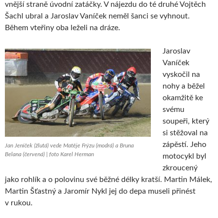
vnější straně úvodní zatáčky. V nájezdu do té druhé Vojtěch
Šachl ubral a Jaroslav Vaníček neměl šanci se vyhnout.
Během vteřiny oba leželi na dráze.
Jaroslav
Vaníček
vyskočil na
nohy a běžel
okamžitě ke
svému
soupeři, který
si stěžoval na
zápěstí. Jeho
Jan Jeníček (žlutá) vede Matěje Frýzu (modrá) a Bruna
Belana (červená) | foto Karel Herman
motocykl byl
zkroucený
jako rohlík a o polovinu své běžné délky kratší. Martin Málek,
Martin Šťastný a Jaromír Nykl jej do depa museli přinést
v rukou.