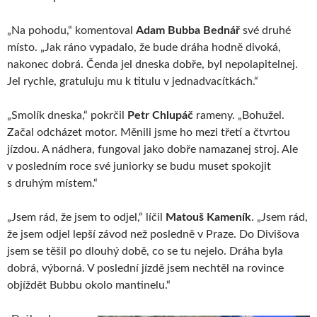
„Na pohodu,“ komentoval
Adam Bubba Bednář
své druhé
místo. „Jak ráno vypadalo, že bude dráha hodně divoká,
nakonec dobrá. Čenda jel dneska dobře, byl nepolapitelnej.
Jel rychle, gratuluju mu k titulu v jednadvacítkách.“
„Smolík dneska,“ pokrčil
Petr Chlupáč
rameny. „Bohužel.
Začal odcházet motor. Měnili jsme ho mezi třetí a čtvrtou
jízdou. A nádhera, fungoval jako dobře namazanej stroj. Ale
v posledním roce své juniorky se budu muset spokojit
s druhým místem.“
„Jsem rád, že jsem to odjel,“ líčil
Matouš Kameník
. „Jsem rád,
že jsem odjel lepší závod než posledně v Praze. Do Divišova
jsem se těšil po dlouhý době, co se tu nejelo. Dráha byla
dobrá, výborná. V poslední jízdě jsem nechtěl na rovince
objíždět Bubbu okolo mantinelu.“