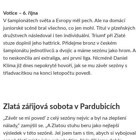
Votice – 6. října
V šampionátech světa a Evropy měl pech. Ale na domácí
juniorské scéně bral všechno, co jen mohl. Titul v plzeňských
družstvech následoval i ten individuální. Triumf při Zlaté
stuze doplnil jeho hattrick. Přidejme bronz v českém
šampionátu jednotlivců a dvojic a máme sezónu jako hrom. A
to neskončila ani extraliga, ani první liga. Nicméně Daniel
Klíma již dnes nepokrytě hovoří, jak se mu závěr sezóny s
třiadvacítkou na konci letopočtu povedl.
Zlatá zářijová sobota v Pardubicích
„Závěr se mi poved‘ z celý sezóny nejvíc a byl na zlepšení
nálady,“ zamýšlí se. „A Zlatou stuhu beru jako nejlepší
výsledek v této sezóně. Jel jsem tam s tím, abych si vybojoval