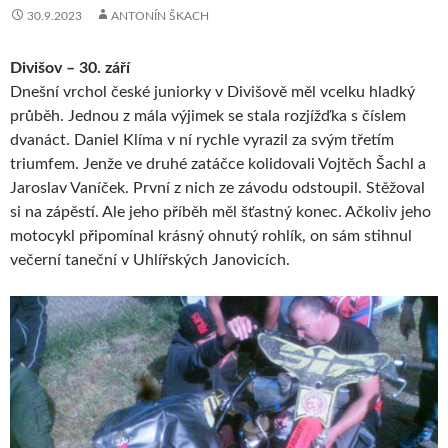
30.9.2023
ANTONÍN ŠKACH
Divišov – 30. září
Dnešní vrchol české juniorky v Divišově měl vcelku hladký
průběh. Jednou z mála výjimek se stala rozjížďka s číslem
dvanáct. Daniel Klíma v ní rychle vyrazil za svým třetím
triumfem. Jenže ve druhé zatáčce kolidovali Vojtěch Šachl a
Jaroslav Vaníček. První z nich ze závodu odstoupil. Stěžoval
si na zápěstí. Ale jeho příběh měl šťastný konec. Ačkoliv jeho
motocykl připomínal krásný ohnutý rohlík, on sám stihnul
večerní taneční v Uhlířských Janovicích.