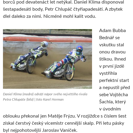
borců pod devatenáct let netýkal. Daniel Klíma disponoval
šestapadesáti body, Petr Chlupáč čtyřiapadesáti. A zbytek
dlel daleko za nimi. Nicméně mohl kalit vodu.
Adam Bubba
Bednář se
vskutku stal
onou dravou
štikou. Ihned
v první jízdě
vystřihla
perfektní start
a nepustil před
Daniel Klíma (modrá) odráží nápor svého největšího rivala
sebe Vojtěcha
Petra Chlupáče (bílá) | foto Karel Herman
Šachla, který
v úvodním
oblouku překonal jen Matěje Frýzu. V rozjížďce s číslem šest
získal čerstvý český vicemistr cennější skalp. Při letu pásky
byl nejpohotovější Jaroslav Vaníček.