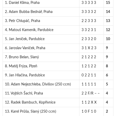
1. Daniel Klíma, Praha
3 3 3 3 3
15
2. Adam Bubba Bednář, Praha
3 3 3 3 2
14
3. Petr Chlupáč, Praha
2 2 3 3 3
13
4. Matouš Kameník, Pardubice
3 3 2 3 1
12
5. Jan Jeníček, Pardubice
2 3 3 2 0
10
6. Jaroslav Vaníček, Praha
3 1 X 2 3
9
7. Bruno Belan, Slaný
2 1 2 2 2
9
8. Matěj Frýza, Plzeň
1 2 1 2 2
8
9. Jan Hlačina, Pardubice
0 2 2 1 1
6
10. Adam Nejezchleba, Divišov (250 ccm)
1 1 1 1 1
5
11. Vojtěch Šachl, Praha
2 2 F/R – –
4
12. Radek Bambuch, Kopřivnice
1 1 2 X X
4
13. Karel Průša, Slaný (250 ccm)
1 0 F 1 0
2