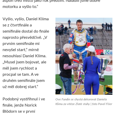
aspoň třetí místo jako rok předtím. Naladili jsme dobře
motorku a vyšlo to.“
Vyšlo, vyšlo, Daniel Klíma
se z čtvrtfinále a
semifinále dostal do finále
naprosto přesvědčivě. „V
prvním semifinále mi
nevyšel start,“ mírně
nesouhlasí Daniel Klíma.
„Musel jsem bojovat, ale
měl jsem rychlost a
procpal se tam. A ve
druhém semifinále jsem
už měl dobrej start.“
Podobný vystřihnul i ve
Ove Fundin se chystá dekorovat Daniela
Klimu za vítěze Zlaté stuhy | foto Pavel Fišer
finále, jenže Norick
Blödorn se v první