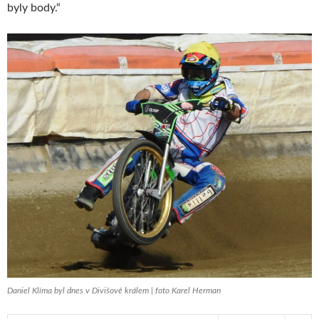
byly body.“
Daniel Klíma byl dnes v Divišově králem | foto Karel Herman