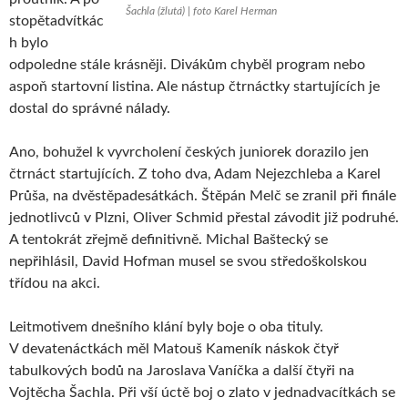
Šachla (žlutá) | foto Karel Herman
stopětadvítkác
h bylo
odpoledne stále krásněji. Divákům chyběl program nebo
aspoň startovní listina. Ale nástup čtrnáctky startujících je
dostal do správné nálady.
Ano, bohužel k vyvrcholení českých juniorek dorazilo jen
čtrnáct startujících. Z toho dva, Adam Nejezchleba a Karel
Průša, na dvěstěpadesátkách. Štěpán Melč se zranil při finále
jednotlivců v Plzni, Oliver Schmid přestal závodit již podruhé.
A tentokrát zřejmě definitivně. Michal Baštecký se
nepřihlásil, David Hofman musel se svou středoškolskou
třídou na akci.
Leitmotivem dnešního klání byly boje o oba tituly.
V devatenáctkách měl Matouš Kameník náskok čtyř
tabulkových bodů na Jaroslava Vaníčka a další čtyři na
Vojtěcha Šachla. Při vší úctě boj o zlato v jednadvacítkách se