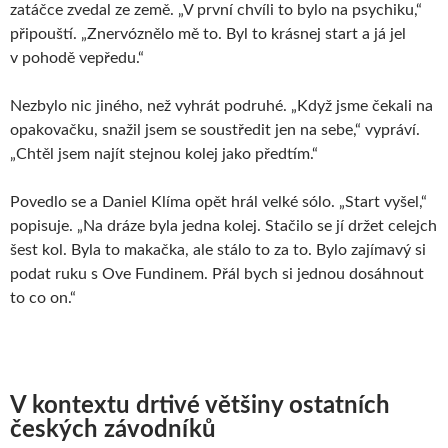
zatáčce zvedal ze země. „V první chvíli to bylo na psychiku,“
připouští. „Znervóznělo mě to. Byl to krásnej start a já jel
v pohodě vepředu.“
Nezbylo nic jiného, než vyhrát podruhé. „Když jsme čekali na
opakovačku, snažil jsem se soustředit jen na sebe,“ vypráví.
„Chtěl jsem najít stejnou kolej jako předtím.“
Povedlo se a Daniel Klíma opět hrál velké sólo. „Start vyšel,“
popisuje. „Na dráze byla jedna kolej. Stačilo se jí držet celejch
šest kol. Byla to makačka, ale stálo to za to. Bylo zajímavý si
podat ruku s Ove Fundinem. Přál bych si jednou dosáhnout
to co on.“
V kontextu drtivé většiny ostatních
českých závodníků