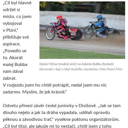
„Cíl byl hlavně
udržet si
místo, co jsem
vybojoval
v Plzni,“
přibližuje své
aspirace.
„Povedlo se
to. Akorát
malej Bubba
Daniel Klíma (modrá) útočí na Adama Bubbu Bednáře
(červená) v boji o titul českého vicemistra | foto Pavel Fišer
nám dával
zabrat.
V rozjezdu jsem ho chtěl potrápit, nedal jsem mu nic
zadarmo. Myslím, že jek krásně.“
Odvetu přinesl závěr české juniorky v Divišově. „Jak se tam
dlouho nejelo a jak ta dráha vypadala, udělali opravdu
pěknou a závodivou trať,“ vysekne poklonu organizátorům.
„Cíl byl titul, ale jakože mi to nestačí, chtěl jsem z toho