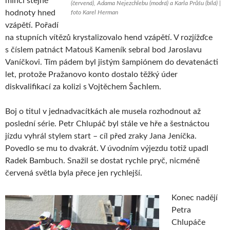
mincí stejné
(červená), Adama Nejezchlebu (modrá) a Karla Průšu (bílá) |
hodnoty hned
foto Karel Herman
vzápětí. Pořadí
na stupních vítězů krystalizovalo hend vzápětí. V rozjížďce
s číslem patnáct Matouš Kameník sebral bod Jaroslavu
Vaníčkovi. Tím pádem byl jistým šampiónem do devatenácti
let, protože Pražanovo konto dostalo těžký úder
diskvalifikací za kolizi s Vojtěchem Šachlem.
Boj o titul v jednadvacítkách ale musela rozhodnout až
poslední série. Petr Chlupáč byl stále ve hře a šestnáctou
jízdu vyhrál stylem start – cíl před zraky Jana Jeníčka.
Povedlo se mu to dvakrát. V úvodním výjezdu totiž upadl
Radek Bambuch. Snažil se dostat rychle pryč, nicméně
červená světla byla přece jen rychlejší.
Konec nadějí
Petra
Chlupáče