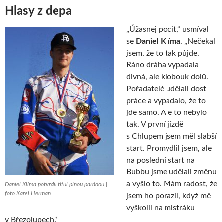
Hlasy z depa
„Úžasnej pocit,“ usmíval
se
Daniel Klíma
. „Nečekal
jsem, že to tak půjde.
Ráno dráha vypadala
divná, ale klobouk dolů.
Pořadatelé udělali dost
práce a vypadalo, že to
jde samo. Ale to nebylo
tak. V první jízdě
s Chlupem jsem měl slabší
start. Promydlil jsem, ale
na poslední start na
Bubbu jsme udělali změnu
a vyšlo to. Mám radost, že
Daniel Klíma potvrdil titul plnou parádou |
foto Karel Herman
jsem ho porazil, když mě
vyškolil na mistráku
v Březolupech.“