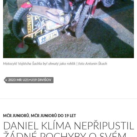
Motocykl Vojtěcha Šachla byl ohnutý jako rohlík | foto Antonín Škach
2023 MR U21+U19 DIVIŠOV
MČR JUNIORŮ
,
MČR JUNIORŮ DO 19 LET
DANIEL KLÍMA NEPŘIPUSTIL