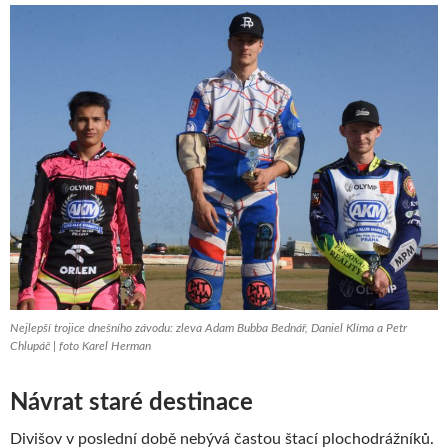
Nejlepší trojice dnešního závodu: zleva Adam Bubba Bednář, Daniel Klíma a Petr
Chlupáč | foto Karel Herman
Návrat staré destinace
Divišov v poslední době nebývá častou štací plochodrážníků.