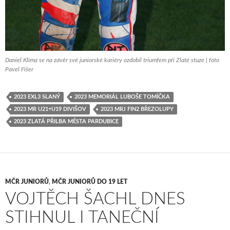
Daniel Klíma se na závěr své juniorské kariéry ozdobil triumfem při Zlaté stuze | foto
Pavel Fišer
2023 EXL3 SLANÝ
2023 MEMORIÁL LUBOŠE TOMÍČKA
2023 MR U21+U19 DIVIŠOV
2023 MRJ FIN2 BŘEZOLUPY
2023 ZLATÁ PŘILBA MĚSTA PARDUBICE
MČR JUNIORŮ
,
MČR JUNIORŮ DO 19 LET
VOJTĚCH ŠACHL DNES
STIHNUL I TANEČNÍ