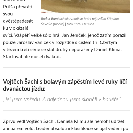
Průša převrátil
svou
Radek Bambuch (červená) se brání nájezdům Štěpána
dvěstěpadesát
Ševčíka (modrá) | foto Karel Herman
ku v okázalé
svíci. Vzápětí velké sólo hrál Jan Jeníček, jehož zatím porazil
pouze Jaroslav Vaníček v rozjížďce s číslem tři. Čtvrtým
vítězem třetí série se stal druhý neporažený Daniel Klíma.
Startovat ale musel dvakrát.
Vojtěch Šachl s bolavým zápěstím levé ruky líčí
dvanáctou jízdu:
„Jel jsem vpředu. A najednou jsem skončil v bariéře.“
Zprvu vedl Vojtěch Šachl. Daniela Klímu ale nemohl udržet
ani párem volů. Leader absolutní klasifikace se ujal vedení po