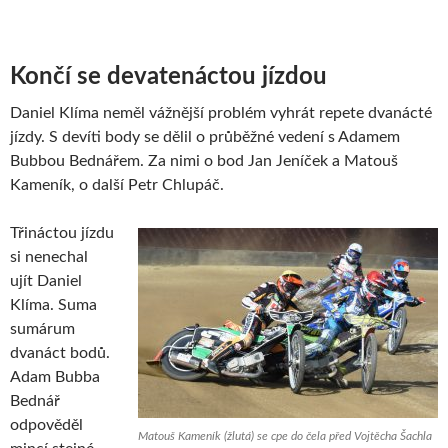
Končí se devatenáctou jízdou
Daniel Klíma neměl vážnější problém vyhrát repete dvanácté
jízdy. S devíti body se dělil o průběžné vedení s Adamem
Bubbou Bednářem. Za nimi o bod Jan Jeníček a Matouš
Kameník, o další Petr Chlupáč.
Třináctou jízdu
si nenechal
ujít Daniel
Klíma. Suma
sumárum
dvanáct bodů.
Adam Bubba
Bednář
odpověděl
Matouš Kameník (žlutá) se cpe do čela před Vojtěcha Šachla