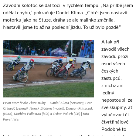
Závodní kolotoč se dál točil v rychlém tempu. „Na přilbě jsem
udělal chybu,“ pokračuje Daniel Klíma. „Chtěl jsem nastavit
motorku jako na Stuze, dráha se ale malinko změnila.
Nastavili jsme to až na poslední jízdu. To už bylo pozdě.“
A tak při
závodě všech
závodů prožil
osud všech
českých
zástupců,
z nichž ani
jediný
nepostoupil ze
První start finále Zlaté stuhy – Daniel Klíma (červená), Petr
své skupiny, ať
Chlupáč (zelená), Norick Blödorn (modrá), Damian Ratajczak
(žlutá), Mathias Pollestad (bílá) a Oskar Paluch (ČB) | foto
vylučovací či
Pavel Fišer
čtvrtfinálové.
Podobné to