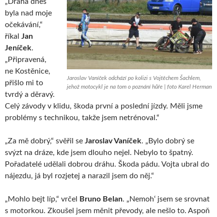
„Dráha dnes
byla nad moje
očekávání,“
říkal
Jan
Jeníček
.
„Připravená,
ne Kostěnice,
Jaroslav Vaníček odchází po kolizi s Vojtěchem Šachlem,
přišlo mi to
jehož motocykl je na tom o poznání hůře | foto Karel Herman
tvrdý a děravý.
Celý závody v klidu, škoda první a poslední jízdy. Měli jsme
problémy s technikou, takže jsem netrénoval.“
„Za mě dobrý,“ svěřil se
Jaroslav Vaníček
. „Bylo dobrý se
svýzt na dráze, kde jsem dlouho nejel. Nebylo to špatný.
Pořadatelé udělali dobrou dráhu. Škoda pádu. Vojta ubral do
nájezdu, já byl rozjetej a narazil jsem do něj.“
„Mohlo bejt líp,“ vrčel
Bruno Belan
. „Nemoh‘ jsem se srovnat
s motorkou. Zkoušel jsem měnit převody, ale nešlo to. Aspoň