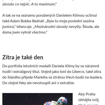
závodu co nejvíc. A to maximum.“
A tak se na seznamu poražených Danielem Klímou ocitnul
také Adam Bubba Bednář. „Byla to moje poslední sezóna
juniora,“ bilancuje. „Mezinárodní závody nevyšly. Škoda, ale
doma jsem vyhrál všechno.“
Zítra je také den
Do portfolia letošních medailí Daniela Klímy by se náramně
hodil i extraligový titul. Stejně jako loni do Liberce, také zítra
do Slaného přijede Markéta se ztrátou třech bodů na leadera.
Do stejné řeky ale nevstoupíš ani v extralize.
Aby Praha
obhájila svůj