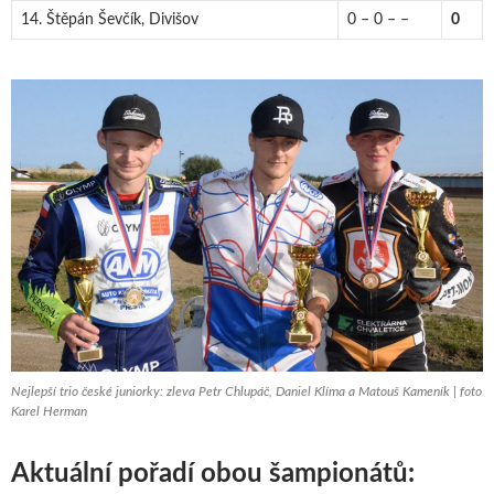
14. Štěpán Ševčík, Divišov
0 – 0 – –
0
Nejlepší trio české juniorky: zleva Petr Chlupáč, Daniel Klíma a Matouš Kameník | foto
Karel Herman
Aktuální pořadí obou šampionátů: