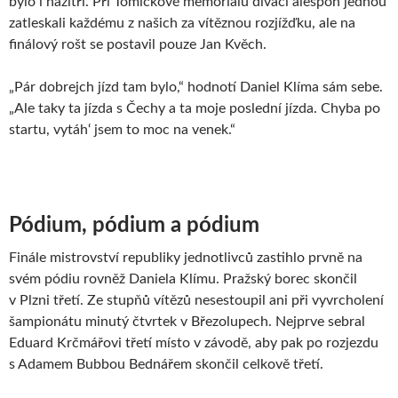
bylo i nazítří. Při Tomíčkově memoriálu diváci alespoň jednou
zatleskali každému z našich za vítěznou rozjížďku, ale na
finálový rošt se postavil pouze Jan Kvěch.
„Pár dobrejch jízd tam bylo,“ hodnotí Daniel Klíma sám sebe.
„Ale taky ta jízda s Čechy a ta moje poslední jízda. Chyba po
startu, vytáh‘ jsem to moc na venek.“
Pódium, pódium a pódium
Finále mistrovství republiky jednotlivců zastihlo prvně na
svém pódiu rovněž Daniela Klímu. Pražský borec skončil
v Plzni třetí. Ze stupňů vítězů nesestoupil ani při vyvrcholení
šampionátu minutý čtvrtek v Březolupech. Nejprve sebral
Eduard Krčmářovi třetí místo v závodě, aby pak po rozjezdu
s Adamem Bubbou Bednářem skončil celkově třetí.