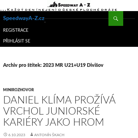
Hledat
SpeedwayA-Z.cz
PŘEJÍT
K
REGISTRACE
OBSAHU
PŘIHLÁSIT SE
WEBU
Archiv pro štítek: 2023 MR U21+U19 Divišov
MINIROZHOVOR
DANIEL KLÍMA PROŽÍVÁ
VRCHOL JUNIORSKÉ
KARIÉRY JAKO HROM
6.10.2023
ANTONÍN ŠKACH