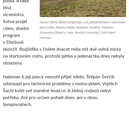
pódia. A také
titul
vicemistra.
Sotva projel
Daniel Klíma (bílá) kompletuje své patnáctibodové maximum
před zraky Adama Bubby Bednáře (modrá), Matouše
cílem, dnešní
Kameníka (žlutá) a Jana Jeníčka (červená) | foto Karel
program
Herman
v Divišově
skončil. Rozjížďka s číslem dvacet měla mít dvě volná místa
na startovním roštu, protože pětka a jedenáctka dnes nebyly
obsazeny.
Nakonec k její pásce nemohl přijet nikdo. Štěpán Ševčík
odstoupil pro technické problémy s motocyklem, Vojtěch
Šachl kvůli své zraněné levačce. A žádný rozjezd nebyl
potřeba. Ani pro určení pořadí dnes, ani v obou
šampionátech.