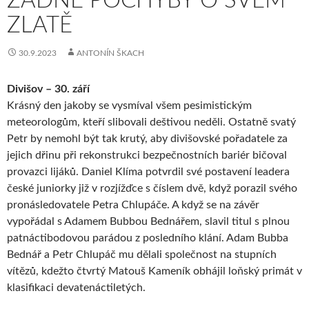
ŽÁDNÉ POCHYBY O SVÉM
ZLATĚ
30.9.2023
ANTONÍN ŠKACH
Divišov – 30. září
Krásný den jakoby se vysmíval všem pesimistickým
meteorologům, kteří slibovali deštivou neděli. Ostatně svatý
Petr by nemohl být tak krutý, aby divišovské pořadatele za
jejich dřinu při rekonstrukci bezpečnostních bariér bičoval
provazci lijáků. Daniel Klíma potvrdil své postavení leadera
české juniorky již v rozjížďce s číslem dvě, když porazil svého
pronásledovatele Petra Chlupáče. A když se na závěr
vypořádal s Adamem Bubbou Bednářem, slavil titul s plnou
patnáctibodovou parádou z posledního klání. Adam Bubba
Bednář a Petr Chlupáč mu dělali společnost na stupních
vítězů, kdežto čtvrtý Matouš Kameník obhájil loňský primát v
klasifikaci devatenáctiletých.