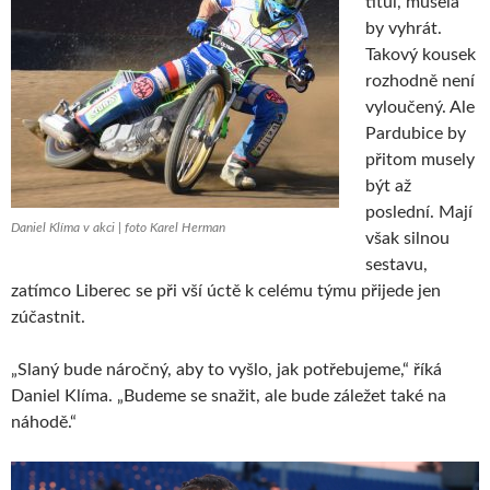
titul, musela
by vyhrát.
Takový kousek
rozhodně není
vyloučený. Ale
Pardubice by
přitom musely
být až
poslední. Mají
Daniel Klíma v akci | foto Karel Herman
však silnou
sestavu,
zatímco Liberec se při vší úctě k celému týmu přijede jen
zúčastnit.
„Slaný bude náročný, aby to vyšlo, jak potřebujeme,“ říká
Daniel Klíma. „Budeme se snažit, ale bude záležet také na
náhodě.“