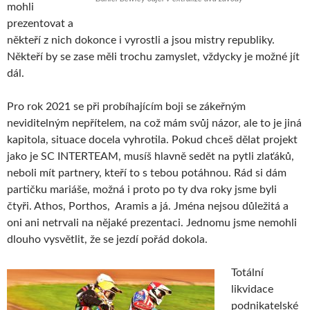
mohli
prezentovat a
někteří z nich dokonce i vyrostli a jsou mistry republiky.
Někteří by se zase měli trochu zamyslet, vždycky je možné jít
dál.
Pro rok 2021 se při probíhajícím boji se zákeřným
neviditelným nepřítelem, na což mám svůj názor, ale to je jiná
kapitola, situace docela vyhrotila. Pokud chceš dělat projekt
jako je SC INTERTEAM, musíš hlavně sedět na pytli zlaťáků,
neboli mít partnery, kteří to s tebou potáhnou. Rád si dám
partičku mariáše, možná i proto po ty dva roky jsme byli
čtyři. Athos, Porthos, Aramis a já. Jména nejsou důležitá a
oni ani netrvali na nějaké prezentaci. Jednomu jsme nemohli
dlouho vysvětlit, že se jezdí pořád dokola.
Totální
likvidace
podnikatelské