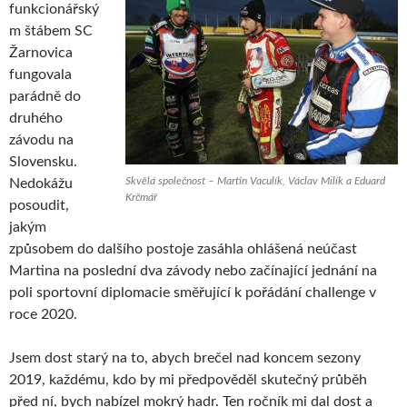
funkcionářský
m štábem SC
Žarnovica
fungovala
parádně do
druhého
závodu na
Slovensku.
Skvělá společnost – Martin Vaculík, Václav Milík a Eduard
Nedokážu
Krčmář
posoudit,
jakým
způsobem do dalšího postoje zasáhla ohlášená neúčast
Martina na poslední dva závody nebo začínající jednání na
poli sportovní diplomacie směřující k pořádání challenge v
roce 2020.
Jsem dost starý na to, abych brečel nad koncem sezony
2019, každému, kdo by mi předpověděl skutečný průběh
před ní, bych nabízel mokrý hadr. Ten ročník mi dal dost a