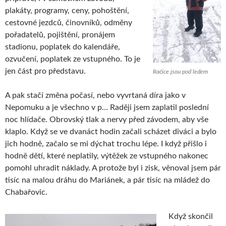
plakáty, programy, ceny, pohoštění,
cestovné jezdců, činovníků, odměny
pořadatelů, pojištění, pronájem
stadionu, poplatek do kalendáře,
ozvučení, poplatek ze vstupného. To je
jen část pro představu.
Račice jsou pod ledem
A pak stačí změna počasí, nebo vyvrtaná díra jako v
Nepomuku a je všechno v p… Raději jsem zaplatil poslední
noc hlídače. Obrovský tlak a nervy před závodem, aby vše
klaplo. Když se ve dvanáct hodin začali scházet diváci a bylo
jich hodně, začalo se mi dýchat trochu lépe. I když přišlo i
hodně dětí, které neplatily, výtěžek ze vstupného nakonec
pomohl uhradit náklady. A protože byl i zisk, věnoval jsem pár
tisíc na malou dráhu do Mariánek, a pár tisíc na mládež do
Chabařovic.
Když skončil