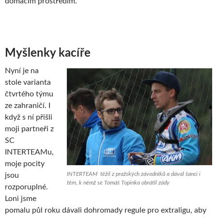
domácím prostředím.
Myšlenky kacíře
Nyní je na
stole varianta
čtvrtého týmu
ze zahraničí. I
když s ní přišli
moji partneři z
SC
INTERTEAMu,
moje pocity
INTERTEAM těžil z pražských závodníků a dával šanci i
jsou
těm, k němž se Tomáš Topinka obrátil zády
rozporuplné.
Loni jsme
pomalu půl roku dávali dohromady regule pro extraligu, aby