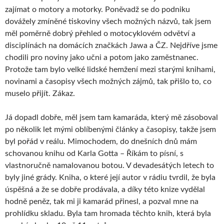
zajímat o motory a motorky. Poněvadž se do podniku
dovážely zmíněné tiskoviny všech možných názvů, tak jsem
měl poměrně dobrý přehled o motocyklovém odvětví a
disciplínách na domácích značkách Jawa a ČZ. Nejdříve jsme
chodili pro noviny jako učni a potom jako zaměstnanec.
Protože tam bylo velké lidské hemžení mezi starými knihami,
novinami a časopisy všech možných zájmů, tak přišlo to, co
muselo přijít. Zákaz.
Já dopadl dobře, měl jsem tam kamaráda, který mě zásoboval
po několik let mými oblíbenými články a časopisy, takže jsem
byl pořád v reálu. Mimochodem, do dnešních dnů mám
schovanou knihu od Karla Gotta – Říkám to písní, s
vlastnoručně namalovanou botou. V devadesátých letech to
byly jiné grády. Kniha, o které její autor v rádiu tvrdil, že byla
úspěšná a že se dobře prodávala, a díky této knize vydělal
hodně peněz, tak mi ji kamarád přinesl, a pozval mne na
prohlídku skladu. Byla tam hromada těchto knih, která byla