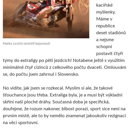
kacířské
myšlenky.
Máme v
republice
deset stadiónů
a nejsme
Marko Levišin nešetřil bojovností
schopni
postavit čtyři
týmy do extraligy po pěti jezdcích! Notabene ještě s využitím
minimálně čtyř cizinců z celkového počtu dvaceti. Omlouvám
se, do počtu jsem zahrnul i Slovensko.
No vidíte, jak jsem se rozkecal. Myslím si ale, že takové
šťouchance jsou třeba. Extraliga byla, je a musí být výkladní
skříní naší ploché dráhy. Současná doba je specifická,
doufejme, že rozum nakonec blbost porazí, sport sice není na
prvním místě, ale to by nemělo znamenat jakoukoliv rezignaci
na věci sportovní.