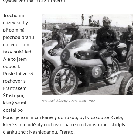
vysoká zhruba 10 až 11metrů.
Trochu mi
název knihy
připomíná
plochou dráhu
na ledě. Tam
taky puká led.
Ale to jsem
odbočil.
Poslední velký
rozhovor s
Františkem
Šťastným,
František Šťastný v Brně roku 1962
který se mi
dostal po
konci jeho silniční kariéry do rukou, byl v časopise Květy,
které s ním udělaly rozhovor na celou dvoustranu. Nadpis
článku zněl: Nashledanou, Franto!