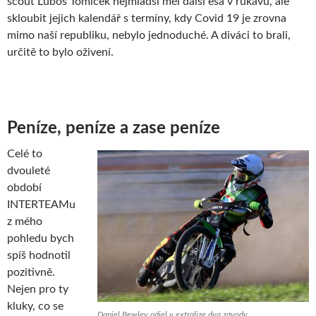
scout Luboš Tomíček nejmladší měl další esa v rukávu, ale
skloubit jejich kalendář s termíny, kdy Covid 19 je zrovna
mimo naší republiku, nebylo jednoduché. A diváci to brali,
určitě to bylo oživení.
Peníze, peníze a zase peníze
Celé to
dvouleté
období
INTERTEAMu
z mého
pohledu bych
spíš hodnotil
pozitivně.
Nejen pro ty
kluky, co se
Daniel Bewley odjel v extralize dva závody