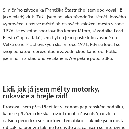
Silničního závodníka Františka Šťastného jsem obdivoval již
jako mladý kluk. Zažil jsem ho jako závodníka, téměř lidového
vypravěče u nás ve městě při oslavách založení města v roce
1976, televizního sportovního komentátora, závodníka Ford
Fiesta Cupu a také jsem byl na jeho posledním závodě na
Velké ceně Prachovských skal v roce 1971, kdy se loučil se
svojí bohatou reprezentační závodnickou kariérou. Potkal
jsem ho i na stadiónu ve Slaném. Ale pěkně popořádku.
Lidi, jak já jsem měl ty motorky,
rukavice a brejle rád!
Pracoval jsem přes třicet let v jednom papírenském podniku,
kam se přiváželo ke skartování mnoho časopisů, novin a
dalších periodik i se sportovní tématikou. Jakmile jsem dostal
řidičák na pionýra tak mě to chytlo a začal jsem se intenzívně