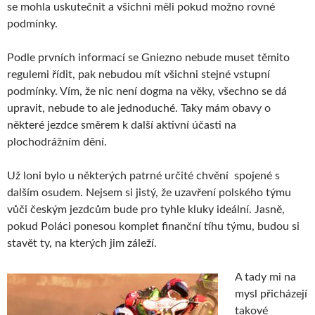
se mohla uskutečnit a všichni měli pokud možno rovné
podmínky.
Podle prvních informací se Gniezno nebude muset těmito
regulemi řídit, pak nebudou mít všichni stejné vstupní
podmínky. Vím, že nic není dogma na věky, všechno se dá
upravit, nebude to ale jednoduché. Taky mám obavy o
některé jezdce směrem k další aktivní účasti na
plochodrážním dění.
Už loni bylo u některých patrné určité chvění spojené s
dalším osudem. Nejsem si jistý, že uzavření polského týmu
vůči českým jezdcům bude pro tyhle kluky ideální. Jasně,
pokud Poláci ponesou komplet finanční tíhu týmu, budou si
stavět ty, na kterých jim záleží.
A tady mi na
mysl přicházejí
takové