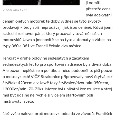
ji odmítl,
přestože cena
V Jičíně roku 1971
byla adekvátní
cenám ojetých motorek té doby. A dnes se tyto skvosty
prodávají – tedy spíš neprodávají, jak jsou ceněné. Kdysi jsem
zaslechl rozhovor pána, který pracoval v továrně našich
motocyklů Jawa a jmenovitě se na tyto automaty a vůbec na
typy 360 a 361 ve Francii čekalo dva měsíce.
Tenkrát v druhé polovině šedesátých a začátkem
sedmdesátých let to pro sportovní nadšence byla divná doba.
Ale pozor, neplést sem politiku a něco podobného, píši pouze
o motocyklech! V ČZ Strakonice připravovaly nový čtyřválec/
čtyřtakt 420ccm a v Jawě taky čtyřválec/dvoutakt 350ccm,
13000ot/min, 70-72ks. Motor byl unikátní konstrukce a stroj
měl být údajně nejrychlejší v celém startovním poli
mistrovství světa.
Než vyšlo najevo, proč motocykl odpadá ze závodů, František