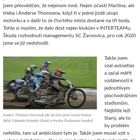
jsem přesvědčen, že nejenom mně. Nejen účastí Martina, ale
třeba i Anderse Thomsena, když ti v jedné jízdě utopí
motorku a v další to ze čtvrtého místa dostane na tři body.
Tohle si myslím, že dalo dost nejen klukům v INTERTEAMu.
Škoda rozhodnutí managementu SC Žarnovica, pro rok 2020
jsme se již nedohodli.
Takže jsem
vzal autoatlas
a začal měřit
vzdálenosti k
jednotlivým
plochodrážním
stadionům.
Nejblíže leží
Anders Thomsen (červená) jde do čela před Josefa France
Slaný, ale to
(bílá), Eduarda Krčmáře (žlutá) a Hynka Štichauera (modrá)
by problém
neřešilo, tam už ambiciózní tým je. Takže jsem musel vzít v