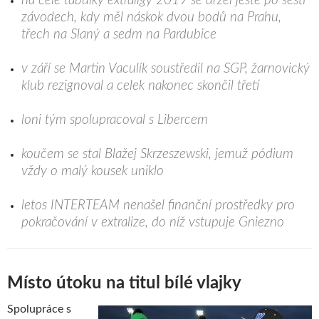
na čele tabulky extraligy 2019 se držel ještě po šesti
závodech, kdy měl náskok dvou bodů na Prahu,
třech na Slaný a sedm na Pardubice
v září se Martin Vaculík soustředil na SGP, žarnovický
klub rezignoval a celek nakonec skončil třetí
loni tým spolupracoval s Libercem
koučem se stal Blažej Skrzeszewski, jemuž pódium
vždy o malý kousek uniklo
letos INTERTEAM nenašel finanční prostředky pro
pokračování v extralize, do níž vstupuje Gniezno
Místo útoku na titul bílé vlajky
Spolupráce s