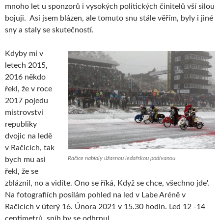
mnoho let u sponzorů i vysokých politických činitelů vší silou
bojuji. Asi jsem blázen, ale tomuto snu stále věřím, byly i jiné
sny a staly se skutečností.
Kdyby mi v
letech 2015,
2016 někdo
řekl, že v roce
2017 pojedu
mistrovství
republiky
dvojic na ledě
v Račicích, tak
Račice nabídly úžasnou ledařskou podívanou
bych mu asi
řekl, že se
zbláznil, no a vidíte. Ono se říká, Když se chce, všechno jde‘.
Na fotografiích posílám pohled na led v Labe Aréně v
Račicích v úterý 16. Února 2021 v 15.30 hodin. Led 12 -14
centimetrů, sníh by se odhrnul.