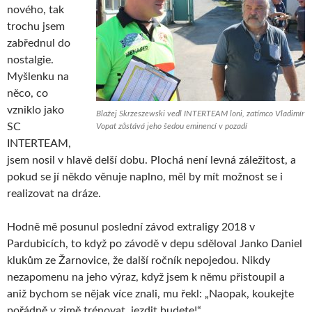
nového, tak
trochu jsem
zabřednul do
nostalgie.
Myšlenku na
něco, co
vzniklo jako
Blažej Skrzeszewski vedl INTERTEAM loni, zatímco Vladimír
SC
Vopat zůstává jeho šedou eminencí v pozadí
INTERTEAM,
jsem nosil v hlavě delší dobu. Plochá není levná záležitost, a
pokud se jí někdo věnuje naplno, měl by mít možnost se i
realizovat na dráze.
Hodně mě posunul poslední závod extraligy 2018 v
Pardubicích, to když po závodě v depu sděloval Janko Daniel
klukům ze Žarnovice, že další ročník nepojedou. Nikdy
nezapomenu na jeho výraz, když jsem k němu přistoupil a
aniž bychom se nějak více znali, mu řekl: „Naopak, koukejte
pořádně v zimě trénovat, jezdit budete!“