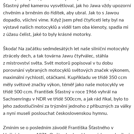
Šťastný před kamerou vysvětloval, jak ho Jawa vždy upozorní
chvěním a brněním do řídítek, aby ubral. Jak to s Jawou
dopadlo, všichni víme. Když jsem před čtyřiceti lety byl na
výstavě našich motocyklů a viděl tam oba klenoty, spadla mi
z úžasu čelist, jaké to byly krásné motorky.
Škoda! Na začátku sedmdesátých let naše silniční motocykly
ztrácely dech, a tak továrna Jawu čtyřválec, stáhla
z mistrovství světa. Svět motorů popisoval v tu dobu
porovnání vybraných motocyklů světových značek výkonem,
maximální rychlostí, otáčkami. Kupříkladu ve třídě 350 ccm
měly světové značky výkon, téměř jako naše motocykly ve
třídě 500 ccm. František Šťastný v roce 1966 vyhrál na
Sachsenringu v NDR ve třídě 500ccm, a jak rád říkal, bylo to
jeho zadostiučinění za trýznění jednoho z příbuzných za války
a nyní museli poslouchat československou hymnu.
Zmíním se o posledním závodě Františka Šťastného v