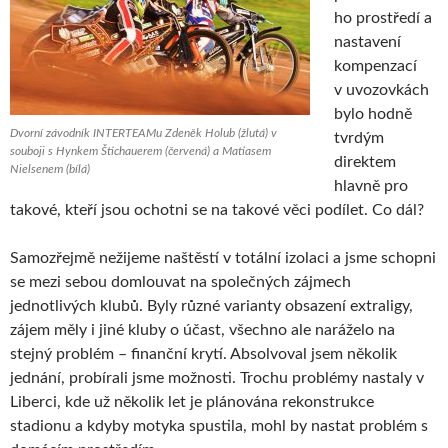
ho prostředí a
nastavení
kompenzací
v uvozovkách
bylo hodně
Dvorní závodník INTERTEAMu Zdeněk Holub (žlutá) v
tvrdým
souboji s Hynkem Štichauerem (červená) a Matiasem
direktem
Nielsenem (bílá)
hlavně pro
takové, kteří jsou ochotni se na takové věci podílet. Co dál?
Samozřejmě nežijeme naštěstí v totální izolaci a jsme schopni
se mezi sebou domlouvat na společných zájmech
jednotlivých klubů. Byly různé varianty obsazení extraligy,
zájem měly i jiné kluby o účast, všechno ale naráželo na
stejný problém – finanční krytí. Absolvoval jsem několik
jednání, probírali jsme možnosti. Trochu problémy nastaly v
Liberci, kde už několik let je plánována rekonstrukce
stadionu a kdyby motyka spustila, mohl by nastat problém s