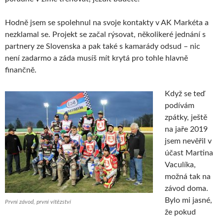
Hodně jsem se spolehnul na svoje kontakty v AK Markéta a
nezklamal se. Projekt se začal rýsovat, několikeré jednání s
partnery ze Slovenska a pak také s kamarády odsud – nic
není zadarmo a záda musíš mít krytá pro tohle hlavně
finančně.
Když se teď
podívám
zpátky, ještě
na jaře 2019
jsem nevěřil v
účast Martina
Vaculíka,
možná tak na
závod doma.
Bylo mi jasné,
První závod, první vítězství
že pokud