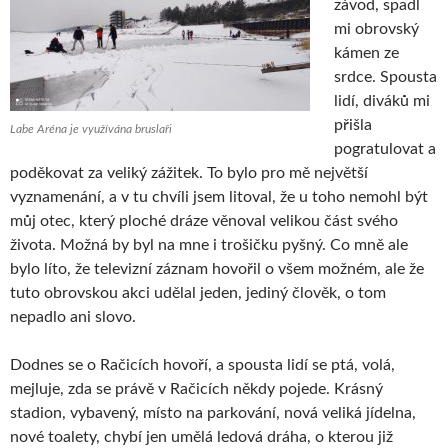
závod, spadl
mi obrovský
kámen ze
srdce. Spousta
lidí, diváků mi
přišla
Labe Aréna je využívána bruslaři
pogratulovat a
poděkovat za veliký zážitek. To bylo pro mě největší
vyznamenání, a v tu chvíli jsem litoval, že u toho nemohl být
můj otec, který ploché dráze věnoval velikou část svého
života. Možná by byl na mne i trošičku pyšný. Co mně ale
bylo líto, že televizní záznam hovořil o všem možném, ale že
tuto obrovskou akci udělal jeden, jediný člověk, o tom
nepadlo ani slovo.
Dodnes se o Račicích hovoří, a spousta lidí se ptá, volá,
mejluje, zda se právě v Račicích někdy pojede. Krásný
stadion, vybavený, místo na parkování, nová veliká jídelna,
nové toalety, chybí jen umělá ledová dráha, o kterou již