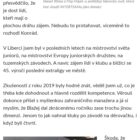
Daniel Klíma a Filip Hájek si prohlížejí liberecký ovál, který
přesvědčilo, že
loni sloužil INTERTEAMu jako domácí
je dost lidí,
kteří mají o
plochou dráhu zájem. Nebudu to protahovat, víceméně to
rozhodl Konrád.
V Liberci jsem byl v posledních letech na mistrovství světa
juniorů, na mistrovství Evropy juniorských družstev, na
tuzemských závodech. A navíc zájem lidí v klubu a blížící se
45. výročí poslední extraligy ve městě.
Zkušenosti z roku 2019 byly hodně znát, věděl jsem už, co je
třeba kde dohodnout a hlavně rozdělit kompetence. Věrouš
dokonce přišel s myšlenkou zahraničního manažera a já si
myslím, že Blažej dal zkrácenému ročníku zase trochu jinou
dimenzi. Jenom to jak nahnal kluky po závodě na děrovačku, i
když byli čtvrtí.
Škoda, že