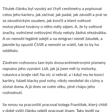
Titulek článku byl vysoký asi čtyři centimetry a popisoval
celou jeho karieru, jak začínal, jak padal, jak závodil a pral se
se závodnickým osudem, jak končil a které světové
motocyklové továrny o něho měly zájem. A, že ty světové
značky, ověnčené světovými tituly nebyly žádná ořezávátka.
A on nemohl legálně odejít a na emigraci neměl žaludek, a
jakmile by opustil ČSSR a nemohl se vrátit, tak to by ho
oddělalo.
Závěrem rozhovoru tam bylo dvoucentimetrovými písmeny
napsáno jeho vyznání: Lidi, jak já jsem měl ty motorky,
rukavice a brejle rád! Na nic si nehrál, a i když mu ke konci
kariéry, házeli klacky pod nohy, nikdy neodešel do ciziny a
zůstal doma. A já dnes ve svém věku, plně chápu jeho
rozhodnutí.
Se mnou na pracovišti pracoval kolega František, který chtěl
v době vyjití článku odejít pracovat jinam. Taky jezdil na