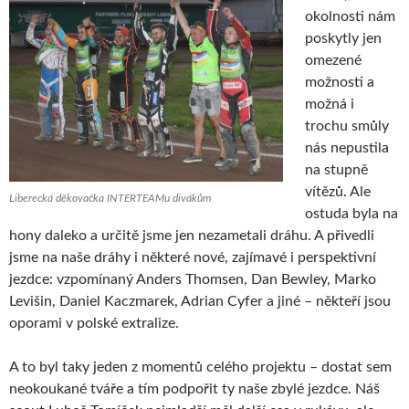
okolnosti nám
poskytly jen
omezené
možnosti a
možná i
trochu smůly
nás nepustila
na stupně
vítězů. Ale
Liberecká děkovačka INTERTEAMu divákům
ostuda byla na
hony daleko a určitě jsme jen nezametali dráhu. A přivedli
jsme na naše dráhy i některé nové, zajímavé i perspektivní
jezdce: vzpomínaný Anders Thomsen, Dan Bewley, Marko
Levišin, Daniel Kaczmarek, Adrian Cyfer a jiné – někteří jsou
oporami v polské extralize.
A to byl taky jeden z momentů celého projektu – dostat sem
neokoukané tváře a tím podpořit ty naše zbylé jezdce. Náš