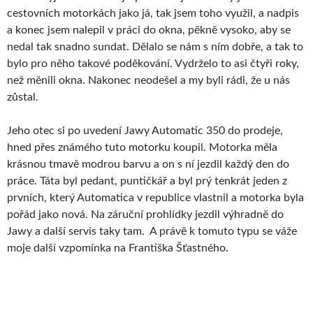
cestovních motorkách jako já, tak jsem toho využil, a nadpis
a konec jsem nalepil v práci do okna, pěkně vysoko, aby se
nedal tak snadno sundat. Dělalo se nám s ním dobře, a tak to
bylo pro něho takové poděkování. Vydrželo to asi čtyři roky,
než měnili okna. Nakonec neodešel a my byli rádi, že u nás
zůstal.
Jeho otec si po uvedení Jawy Automatic 350 do prodeje,
hned přes známého tuto motorku koupil. Motorka měla
krásnou tmavě modrou barvu a on s ní jezdil každý den do
práce. Táta byl pedant, puntičkář a byl prý tenkrát jeden z
prvních, který Automatica v republice vlastnil a motorka byla
pořád jako nová. Na záruční prohlídky jezdil výhradně do
Jawy a další servis taky tam. A právě k tomuto typu se váže
moje další vzpomínka na Františka Šťastného.