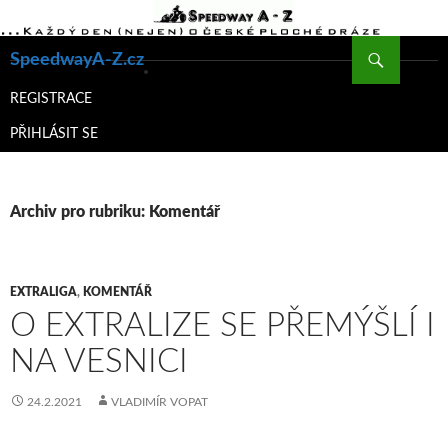
Hledat
SpeedwayA-Z.cz
PŘEJÍT
K
REGISTRACE
OBSAHU
PŘIHLÁSIT SE
WEBU
Archiv pro rubriku: Komentář
EXTRALIGA
,
KOMENTÁŘ
O EXTRALIZE SE PŘEMÝŠLÍ I
NA VESNICI
24.2.2021
VLADIMÍR VOPAT