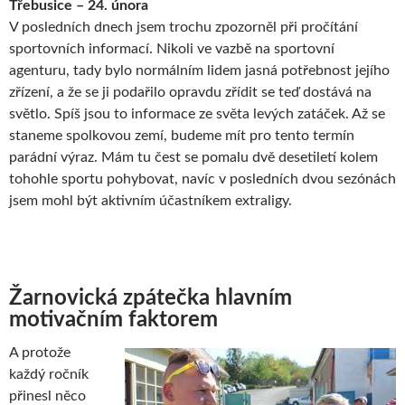
Třebusice – 24. února
V posledních dnech jsem trochu zpozorněl při pročítání
sportovních informací. Nikoli ve vazbě na sportovní
agenturu, tady bylo normálním lidem jasná potřebnost jejího
zřízení, a že se ji podařilo opravdu zřídit se teď dostává na
světlo. Spíš jsou to informace ze světa levých zatáček. Až se
staneme spolkovou zemí, budeme mít pro tento termín
parádní výraz. Mám tu čest se pomalu dvě desetiletí kolem
tohohle sportu pohybovat, navíc v posledních dvou sezónách
jsem mohl být aktivním účastníkem extraligy.
Žarnovická zpátečka hlavním
motivačním faktorem
A protože
každý ročník
přinesl něco