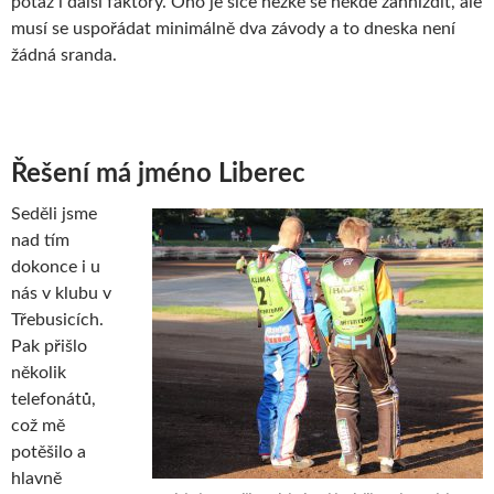
potaz i další faktory. Ono je sice hezké se někde zahnízdit, ale
musí se uspořádat minimálně dva závody a to dneska není
žádná sranda.
Řešení má jméno Liberec
Seděli jsme
nad tím
dokonce i u
nás v klubu v
Třebusicích.
Pak přišlo
několik
telefonátů,
což mě
potěšilo a
hlavně