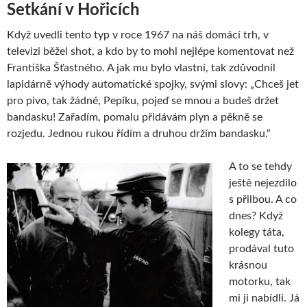
Setkání v Hořicích
Když uvedli tento typ v roce 1967 na náš domácí trh, v
televizi běžel shot, a kdo by to mohl nejlépe komentovat než
Františka Šťastného. A jak mu bylo vlastní, tak zdůvodnil
lapidárně výhody automatické spojky, svými slovy: „Chceš jet
pro pivo, tak žádné, Pepíku, pojeď se mnou a budeš držet
bandasku! Zařadím, pomalu přidávám plyn a pěkně se
rozjedu. Jednou rukou řídím a druhou držím bandasku.“
A to se tehdy
ještě nejezdilo
s přilbou. A co
dnes? Když
kolegy táta,
prodával tuto
krásnou
motorku, tak
mi ji nabídli. Já