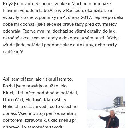
Když jsem v úterý spolu s vnukem Martinem procházel
hlavním vchodem Labe Arény v Račicích, okamžitě se mi
vybavily krásné vzpomínky na 4. února 2017. Teprve po delší
době mi dochází, jaká akce se právě tady před čtyřmi lety
odehrála. Teprve nyní mi dochází se všemi detaily, do jak
náročné akce jsem se tehdy a dokonce já sám pustil. Vždyť
všude jinde pořádají podobné akce autokluby, nebo party
nadšenců!
Asi jsem blázen, ale risknul jsem to.
Rozbil jsem prasátko a už to jelo.
Kluci, kteří něco podobného pořádají,
Liberečáci, Hutlové, Klatovští, v
Holicích a ostatní vědí, co to všechno
obnáší. Všechno stojí peníze, sanita s
doktorem, zdravotník, úklid sněhu při
přípravě, i v samotném závodu,