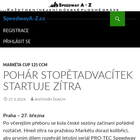
Hledat
SpeedwayA-Z.cz
PŘEJÍT
K
REGISTRACE
OBSAHU
PŘIHLÁSIT SE
WEBU
MARKÉTA CUP 125 CCM
POHÁR STOPĚTADVACÍTEK
STARTUJE ZÍTRA
27.3.2024
ANTONÍN ŠKACH
Praha – 27. března
Po včerejším přeboru se kola české sezóny začínaní pořádně
roztáčet. Hned zítra na pražskou Markétu dorazí kolibříci,
aby prvním dílem rozehráli letošní seriál PRO-TEC Speedway