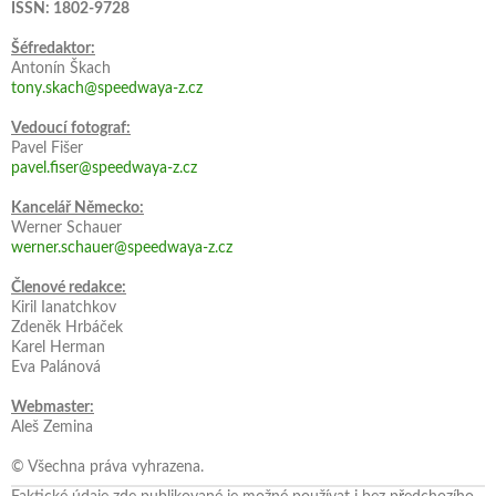
ISSN: 1802-9728
Šéfredaktor:
Antonín Škach
tony.skach@speedwaya-z.cz
Vedoucí fotograf:
Pavel Fišer
pavel.fiser@speedwaya-z.cz
Kancelář Německo:
Werner Schauer
werner.schauer@speedwaya-z.cz
Členové redakce:
Kiril Ianatchkov
Zdeněk Hrbáček
Karel Herman
Eva Palánová
Webmaster:
Aleš Zemina
© Všechna práva vyhrazena.