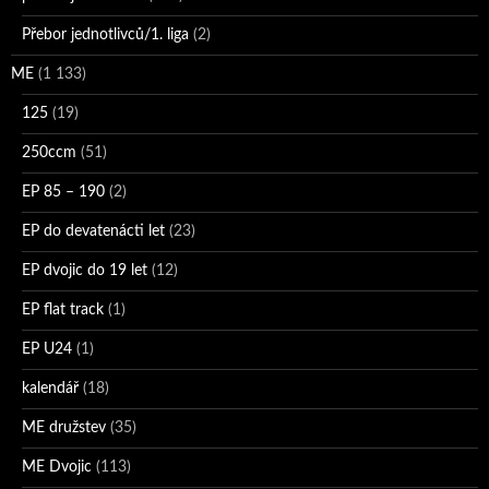
Přebor jednotlivců/1. liga
(2)
ME
(1 133)
125
(19)
250ccm
(51)
EP 85 – 190
(2)
EP do devatenácti let
(23)
EP dvojic do 19 let
(12)
EP flat track
(1)
EP U24
(1)
kalendář
(18)
ME družstev
(35)
ME Dvojic
(113)