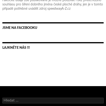
Faktické údaje zde publikované je možné používat i bez předchozího
souhlasu pro šíření dobrého jména české ploché dráhy, jen je v tomto
případě potřebné uvádět zdroj speedwayA-Z.cz
JSME NA FACEBOOKU
LAJKNĚTE NÁS !!!
Bruno Belan se radoval z triumfu na domácí dráze!
Vyhledávání
Andy Appleton obhájil dlouhodrážní titul!