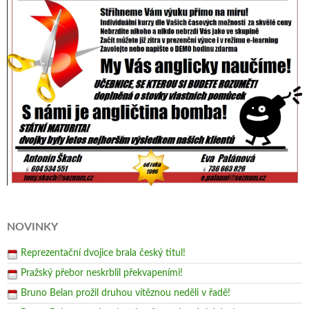
NOVINKY
Reprezentační dvojice brala český titul!
Pražský přebor neskrblil překvapeními!
Bruno Belan prožil druhou vítěznou neděli v řadě!