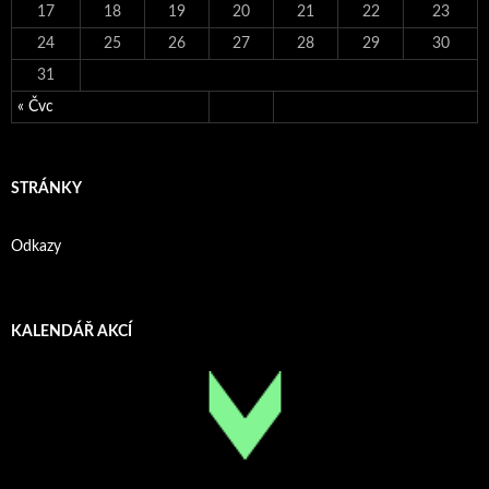
17
18
19
20
21
22
23
24
25
26
27
28
29
30
31
« Čvc
STRÁNKY
Odkazy
KALENDÁŘ AKCÍ