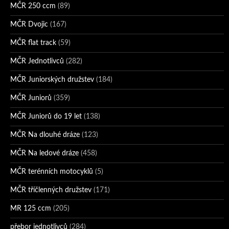
MČR 250 ccm
(89)
MČR Dvojic
(167)
MČR flat track
(59)
MČR Jednotlivců
(282)
MČR Juniorských družstev
(184)
MČR Juniorů
(359)
MČR Juniorů do 19 let
(138)
MČR Na dlouhé dráze
(123)
MČR Na ledové dráze
(458)
MČR terénních motocyklů
(5)
MČR tříčlenných družstev
(171)
MR 125 ccm
(205)
přebor jednotlivců
(284)