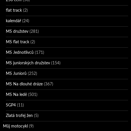
flat track
(2)
kalendář
(24)
MS družstev
(281)
MS flat track
(2)
MS Jednotlivců
(171)
MS juniorských družstev
(154)
MS Juniorů
(252)
MS Na dlouhé dráze
(367)
MS Na ledě
(501)
SGP4
(11)
Zlatá trofej žen
(5)
Můj motocykl
(9)