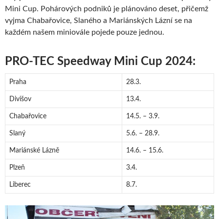
Mini Cup. Pohárových podniků je plánováno deset, přičemž
vyjma Chabařovice, Slaného a Mariánských Lázní se na
každém našem miniovále pojede pouze jednou.
PRO-TEC Speedway Mini Cup 2024:
Praha
28.3.
Divišov
13.4.
Chabařovice
14.5. – 3.9.
Slaný
5.6. – 28.9.
Mariánské Lázně
14.6. – 15.6.
Plzeň
3.4.
Liberec
8.7.