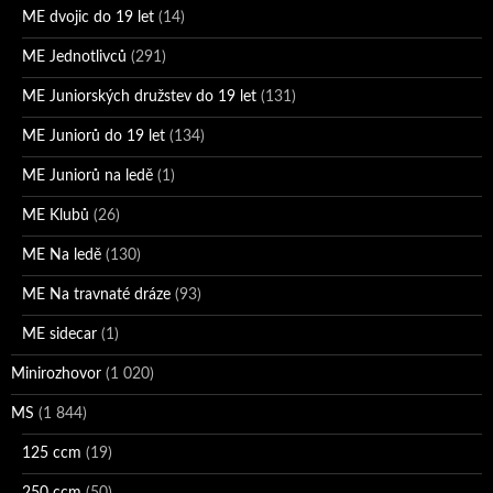
ME dvojic do 19 let
(14)
ME Jednotlivců
(291)
ME Juniorských družstev do 19 let
(131)
ME Juniorů do 19 let
(134)
ME Juniorů na ledě
(1)
ME Klubů
(26)
ME Na ledě
(130)
ME Na travnaté dráze
(93)
ME sidecar
(1)
Minirozhovor
(1 020)
MS
(1 844)
125 ccm
(19)
250 ccm
(50)