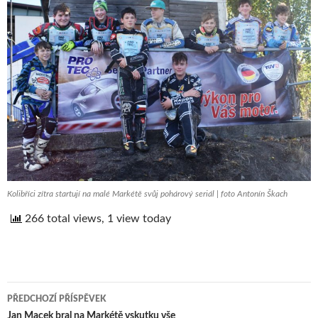
Kolibříci zítra startují na malé Markétě svůj pohárový seriál | foto Antonín Škach
266 total views, 1 view today
PŘEDCHOZÍ PŘÍSPĚVEK
Jan Macek bral na Markétě vskutku vše