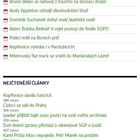
Bruno Belan se radoval z triumfu na domácí dráze!
Andy Appleton obhájil dlouhodrážní titul!
Dominik Suchánek dobyl malý lázeňský ovál!
Adam Bubba Bednář si vyjel postup do finále SGP2!
Poláci měli na Borech pré!
Kopřivnice vyhrála i v Pardubicích!
Mistrovský flat track se vrátil do Mariánských Lázní!
NEJČTENĚJŠÍ ČLÁNKY
Kopřivnice slavila hattrick
588 views
Cizinci se valí do Prahy
506 views
Leader přijíždí hájit svou pozici na ovál svého arcirivala
418 views
Dvě dobré zprávy přichází o víkendové SGP v Lodži
407 views
Karel Průša letos nepojede, Petr Marek na podzim