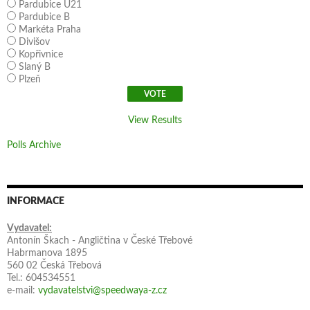
Pardubice U21
Pardubice B
Markéta Praha
Divišov
Kopřivnice
Slaný B
Plzeň
View Results
Polls Archive
INFORMACE
Vydavatel:
Antonín Škach - Angličtina v České Třebové
Habrmanova 1895
560 02 Česká Třebová
Tel.: 604534551
e-mail:
vydavatelstvi@speedwaya-z.cz