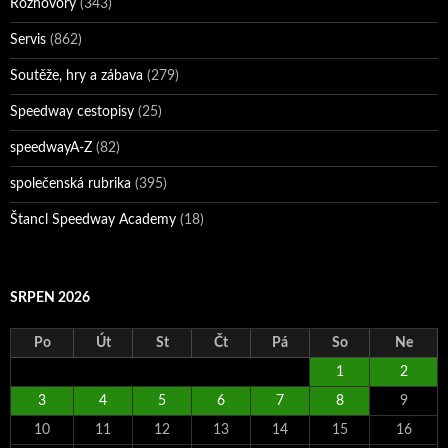
Rozhovory
(343)
Servis
(862)
Soutěže, hry a zábava
(279)
Speedway cestopisy
(25)
speedwayA-Z
(82)
společenská rubrika
(395)
Štancl Speedway Academy
(18)
SRPEN 2026
Po
Út
St
Čt
Pá
So
Ne
1
2
3
4
5
6
7
8
9
10
11
12
13
14
15
16