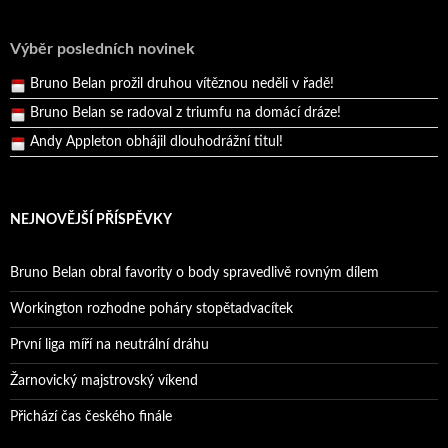
Reprezentační dvojice brala český titul!
Pražský přebor neskrblil překvapeními!
Výběr posledních novinek
Bruno Belan prožil druhou vítěznou neděli v řadě!
Bruno Belan se radoval z triumfu na domácí dráze!
Andy Appleton obhájil dlouhodrážní titul!
Reprezentační dvojice brala český titul!
NEJNOVĚJŠÍ PŘÍSPĚVKY
Bruno Belan obral favority o body spravedlivě rovným dílem
Workington rozhodne poháry stopětadvacítek
První liga míří na neutrální dráhu
Žarnovický majstrovský víkend
Přichází čas českého finále