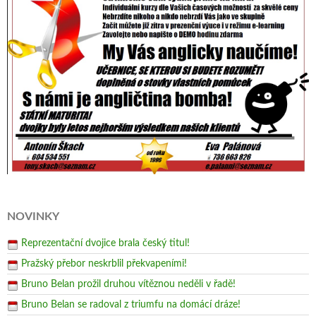
NOVINKY
Reprezentační dvojice brala český titul!
Pražský přebor neskrblil překvapeními!
Bruno Belan prožil druhou vítěznou neděli v řadě!
Bruno Belan se radoval z triumfu na domácí dráze!