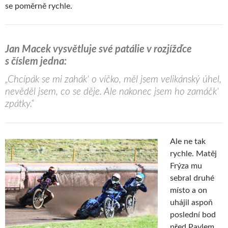
se poměrně rychle.
Jan Macek vysvětluje své patálie v rozjížďce
s číslem jedna:
„Chcípák se mi zahák‘ o víčko, měl jsem velikánský úhel,
nevěděl jsem, co se děje. Ale nakonec jsem ho zamáčk‘
zpátky.“
Ale ne tak
rychle. Matěj
Frýza mu
sebral druhé
místo a on
uhájil aspoň
poslední bod
před Pavlem