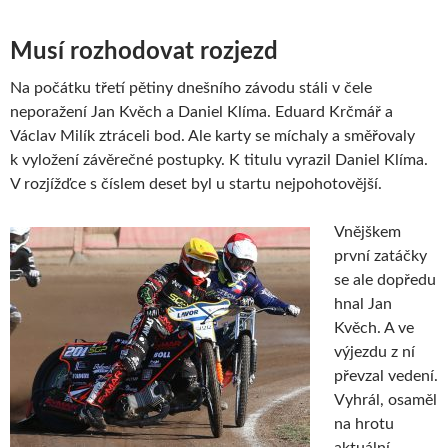
Musí rozhodovat rozjezd
Na počátku třetí pětiny dnešního závodu stáli v čele
neporažení Jan Kvěch a Daniel Klíma. Eduard Krčmář a
Václav Milík ztráceli bod. Ale karty se míchaly a směřovaly
k vyložení závěrečné postupky. K titulu vyrazil Daniel Klíma.
V rozjížďce s číslem deset byl u startu nejpohotovější.
Vnějškem
první zatáčky
se ale dopředu
hnal Jan
Kvěch. A ve
výjezdu z ní
převzal vedení.
Vyhrál, osaměl
na hrotu