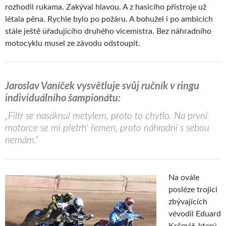
rozhodil rukama. Zakýval hlavou. A z hasicího přístroje už
létala pěna. Rychle bylo po požáru. A bohužel i po ambicích
stále ještě úřadujícího druhého vicemistra. Bez náhradního
motocyklu musel ze závodu odstoupit.
Jaroslav Vaníček vysvětluje svůj ručník v ringu
individuálního šampionátu:
„Filtr se nasáknul metylem, proto to chytlo. Na první
motorce se mi přetrh‘ řemen, proto náhradní s sebou
nemám.“
Na ovále
posléze trojici
zbývajících
vévodil Eduard