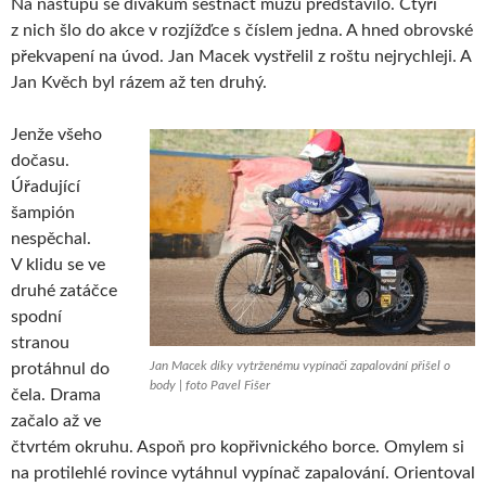
Na nástupu se divákům šestnáct mužů představilo. Čtyři
z nich šlo do akce v rozjížďce s číslem jedna. A hned obrovské
překvapení na úvod. Jan Macek vystřelil z roštu nejrychleji. A
Jan Kvěch byl rázem až ten druhý.
Jenže všeho
dočasu.
Úřadující
šampión
nespěchal.
V klidu se ve
druhé zatáčce
spodní
stranou
Jan Macek díky vytrženému vypínači zapalování přišel o
protáhnul do
body | foto Pavel Fišer
čela. Drama
začalo až ve
čtvrtém okruhu. Aspoň pro kopřivnického borce. Omylem si
na protilehlé rovince vytáhnul vypínač zapalování. Orientoval