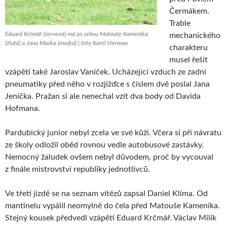
Čermákem.
Trable
Eduard Krčmář (červená) má za sebou Matouše Kameníka
mechanického
(žlutá) a Jana Macka (modrá) | foto Karel Herman
charakteru
musel řešit
vzápětí také Jaroslav Vaníček. Ucházející vzduch ze zadní
pneumatiky před něho v rozjížďce s číslem dvě poslal Jana
Jeníčka. Pražan si ale nenechal vzít dva body od Davida
Hofmana.
Pardubický junior nebyl zcela ve své kůži. Včera si při návratu
ze školy odložil oběd rovnou vedle autobusové zastávky.
Nemocný žaludek ovšem nebyl důvodem, proč by vycouval
z finále mistrovství republiky jednotlivců.
Ve třetí jízdě se na seznam vítězů zapsal Daniel Klíma. Od
mantinelu vypálil neomylně do čela před Matouše Kameníka.
Stejný kousek předvedl vzápětí Eduard Krčmář. Václav Milík