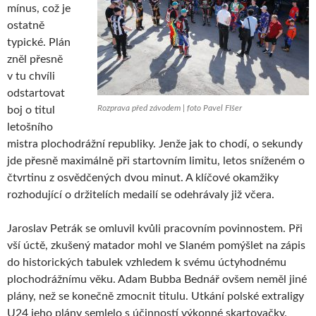
mínus, což je
ostatně
typické. Plán
zněl přesně
v tu chvíli
odstartovat
Rozprava před závodem | foto Pavel FIšer
boj o titul
letošního
mistra plochodrážní republiky. Jenže jak to chodí, o sekundy
jde přesně maximálně při startovním limitu, letos sníženém o
čtvrtinu z osvědčených dvou minut. A klíčové okamžiky
rozhodující o držitelích medailí se odehrávaly již včera.
Jaroslav Petrák se omluvil kvůli pracovním povinnostem. Při
vší úctě, zkušený matador mohl ve Slaném pomýšlet na zápis
do historických tabulek vzhledem k svému úctyhodnému
plochodrážnímu věku. Adam Bubba Bednář ovšem neměl jiné
plány, než se konečně zmocnit titulu. Utkání polské extraligy
U24 jeho plány semlelo s účinností výkonné skartovačky.