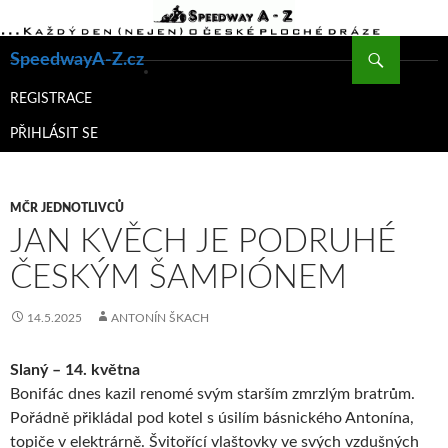
Hledat
SpeedwayA-Z.cz
PŘEJÍT
K
REGISTRACE
OBSAHU
PŘIHLÁSIT SE
WEBU
MČR JEDNOTLIVCŮ
JAN KVĚCH JE PODRUHÉ
ČESKÝM ŠAMPIÓNEM
14.5.2025
ANTONÍN ŠKACH
Slaný – 14. května
Bonifác dnes kazil renomé svým starším zmrzlým bratrům.
Pořádně přikládal pod kotel s úsilím básnického Antonína,
topiče v elektrárně. Švitořící vlaštovky ve svých vzdušných