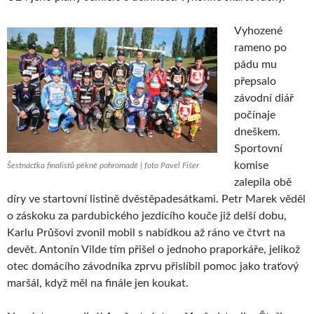
Vyhozené
rameno po
pádu mu
přepsalo
závodní diář
počínaje
dneškem.
Sportovní
komise
Šestnáctka finalistů pěkně pohromadě | foto Pavel Fišer
zalepila obě
díry ve startovní listině dvěstěpadesátkami. Petr Marek věděl
o záskoku za pardubického jezdícího kouče již delší dobu,
Karlu Průšovi zvonil mobil s nabídkou až ráno ve čtvrt na
devět. Antonín Vilde tím přišel o jednoho praporkáře, jelikož
otec domácího závodníka zprvu přislíbil pomoc jako traťový
maršál, když měl na finále jen koukat.