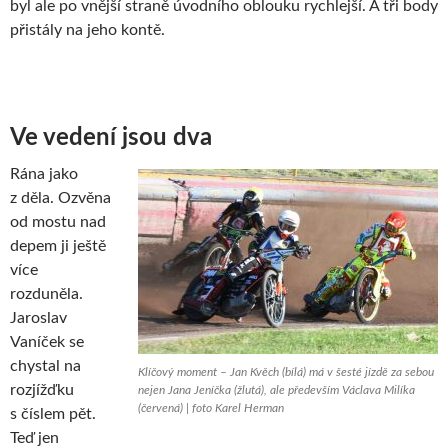
byl ale po vnější straně úvodního oblouku rychlejší. A tři body
přistály na jeho kontě.
Ve vedení jsou dva
Rána jako
z děla. Ozvěna
od mostu nad
depem ji ještě
více
rozduněla.
Jaroslav
Vaníček se
chystal na
Klíčový moment – Jan Kvěch (bílá) má v šesté jízdě za sebou
rozjížďku
nejen Jana Jeníčka (žlutá), ale především Václava Milíka
(červená) | foto Karel Herman
s číslem pět.
Teď jen