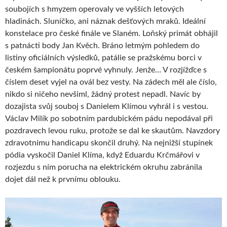
soubojích s hmyzem operovaly ve vyšších letových
hladinách. Sluníčko, ani náznak dešťových mraků. Ideální
konstelace pro české finále ve Slaném. Loňský primát obhájil
s patnácti body Jan Kvěch. Bráno letmým pohledem do
listiny oficiálních výsledků, patálie se pražskému borci v
českém šampionátu poprvé vyhnuly. Jenže… V rozjížďce s
číslem deset vyjel na ovál bez vesty. Na zádech měl ale číslo,
nikdo si ničeho nevšiml, žádný protest nepadl. Navíc by
dozajista svůj souboj s Danielem Klímou vyhrál i s vestou.
Václav Milík po sobotním pardubickém pádu nepodával při
pozdravech levou ruku, protože se dal ke skautům. Navzdory
zdravotnímu handicapu skončil druhý. Na nejnižší stupínek
pódia vyskočil Daniel Klíma, když Eduardu Krčmářovi v
rozjezdu s ním porucha na elektrickém okruhu zabránila
dojet dál než k prvnímu oblouku.