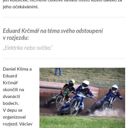
jen kousíček, nicméně celkové deváté místo leželo daleko za
jeho očekáváními.
Eduard Krčmář na téma svého odstoupení
v rozjezdu:
„Elektrika nebo svíčka.“
Daniel Klíma a
Eduard
Krčmář
skončili na
dvanácti
bodech.
V depu se
organizoval
rozjezd. Václav