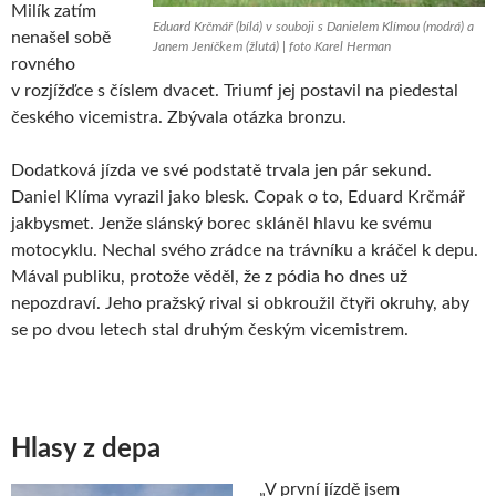
Milík zatím
Eduard Krčmář (bílá) v souboji s Danielem Klímou (modrá) a
nenašel sobě
Janem Jeníčkem (žlutá) | foto Karel Herman
rovného
v rozjížďce s číslem dvacet. Triumf jej postavil na piedestal
českého vicemistra. Zbývala otázka bronzu.
Dodatková jízda ve své podstatě trvala jen pár sekund.
Daniel Klíma vyrazil jako blesk. Copak o to, Eduard Krčmář
jakbysmet. Jenže slánský borec skláněl hlavu ke svému
motocyklu. Nechal svého zrádce na trávníku a kráčel k depu.
Mával publiku, protože věděl, že z pódia ho dnes už
nepozdraví. Jeho pražský rival si obkroužil čtyři okruhy, aby
se po dvou letech stal druhým českým vicemistrem.
Hlasy z depa
„V první jízdě jsem