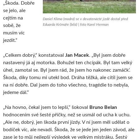
„Škoda. Dobře
se jelo, ale
cejtím na
Daniel Klíma (modrá) se v devatenácté jízdě dostal před
Eduarda Krčmáře (bílá) | foto Karel Herman
sobě, že
musím víc
jezdit.“
„Celkem dobrý,“ konstatoval
Jan Macek
. „Byl jsem dobře
nastavený já aj motorka. Bohužel ten chcípák. Byl tam velký
úhel, zamotal se. Byl jsem rád, že jsem ho nakonec zamáčk‘.
Škoda, díky tomu mi utekl bod. Dráha těžká, ale cítil jsem se
na ní dobře. Dal jsem do toho všechno, tragédie to nebyla,
jedeme dál.“
„Na hovno, čekal jsem to lepší,“ šokoval
Bruno Belan
hodnocením své šesté příčky, než se usmál od ucha k uchu.
„Ale ne, dobrý, jen škoda první jízdy. V ní jsem měl udělat o
bodíček víc, ale nevadí. Škoda, že se jede jen jeden závod, ale
zase je to můj nejlepší výsledek ve velkým mistráku. Šestý