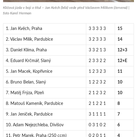
Klíčová jízda v boji o titul – Jan Kvěch (bílá) vede před Václavem Milíkem (červená) |
foto Karel Herman
1. Jan Kvěch, Praha
3 3 3 3 3
15
2. Václav Milík, Pardubice
3 2 3 3 3
14
3. Daniel Klíma, Praha
3 3 2 1 3
12+3
4. Eduard Krčmář, Slaný
2 3 3 2 2
12+E
5. Jan Macek, Kopřivnice
1 2 3 2 3
11
6. Bruno Belan, Slaný
1 2 2 3 2
10
7. Matěj Frýza, Plzeň
2 1 2 3 2
10
8. Matouš Kameník, Pardubice
2 1 2 2 1
8
9. Jan Jeníček, Pardubice
3 1 1 1 1
7
10. Adam Nejezchleba, Divišov
0 3 1 0 2
6
11. Petr Marek, Praha (250 ccm)
0 2 0 1 1
4