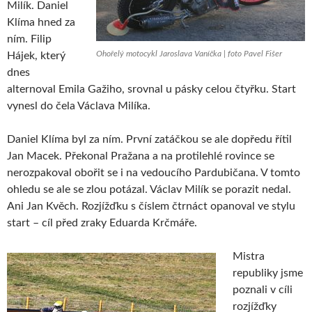
Milík. Daniel
Klíma hned za
ním. Filip
Ohořelý motocykl Jaroslava Vaníčka | foto Pavel Fišer
Hájek, který
dnes
alternoval Emila Gažiho, srovnal u pásky celou čtyřku. Start
vynesl do čela Václava Milíka.
Daniel Klíma byl za ním. První zatáčkou se ale dopředu řítil
Jan Macek. Překonal Pražana a na protilehlé rovince se
nerozpakoval obořit se i na vedoucího Pardubičana. V tomto
ohledu se ale se zlou potázal. Václav Milík se porazit nedal.
Ani Jan Kvěch. Rozjížďku s číslem čtrnáct opanoval ve stylu
start – cíl před zraky Eduarda Krčmáře.
Mistra
republiky jsme
poznali v cíli
rozjížďky