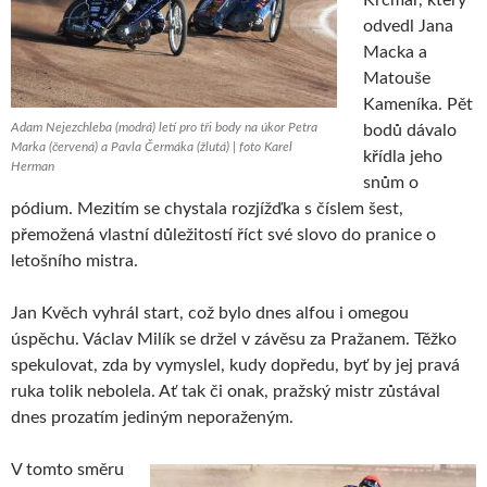
Krčmář, který
odvedl Jana
Macka a
Matouše
Kameníka. Pět
Adam Nejezchleba (modrá) letí pro tři body na úkor Petra
bodů dávalo
Marka (červená) a Pavla Čermáka (žlutá) | foto Karel
křídla jeho
Herman
snům o
pódium. Mezitím se chystala rozjížďka s číslem šest,
přemožená vlastní důležitostí říct své slovo do pranice o
letošního mistra.
Jan Kvěch vyhrál start, což bylo dnes alfou i omegou
úspěchu. Václav Milík se držel v závěsu za Pražanem. Těžko
spekulovat, zda by vymyslel, kudy dopředu, byť by jej pravá
ruka tolik nebolela. Ať tak či onak, pražský mistr zůstával
dnes prozatím jediným neporaženým.
V tomto směru