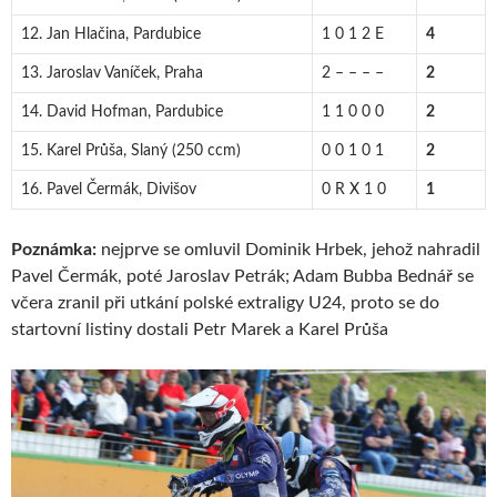
12. Jan Hlačina, Pardubice
1 0 1 2 E
4
13. Jaroslav Vaníček, Praha
2 – – – –
2
14. David Hofman, Pardubice
1 1 0 0 0
2
15. Karel Průša, Slaný (250 ccm)
0 0 1 0 1
2
16. Pavel Čermák, Divišov
0 R X 1 0
1
Poznámka:
nejprve se omluvil Dominik Hrbek, jehož nahradil
Pavel Čermák, poté Jaroslav Petrák; Adam Bubba Bednář se
včera zranil při utkání polské extraligy U24, proto se do
startovní listiny dostali Petr Marek a Karel Průša