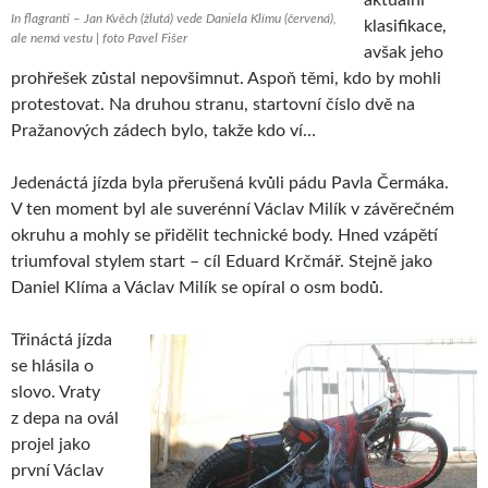
aktuální
In flagranti – Jan Kvěch (žlutá) vede Daniela Klímu (červená),
klasifikace,
ale nemá vestu | foto Pavel Fišer
avšak jeho
prohřešek zůstal nepovšimnut. Aspoň těmi, kdo by mohli
protestovat. Na druhou stranu, startovní číslo dvě na
Pražanových zádech bylo, takže kdo ví…
Jedenáctá jízda byla přerušená kvůli pádu Pavla Čermáka.
V ten moment byl ale suverénní Václav Milík v závěrečném
okruhu a mohly se přidělit technické body. Hned vzápětí
triumfoval stylem start – cíl Eduard Krčmář. Stejně jako
Daniel Klíma a Václav Milík se opíral o osm bodů.
Třináctá jízda
se hlásila o
slovo. Vraty
z depa na ovál
projel jako
první Václav