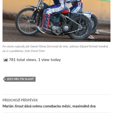
Po startu rozjezdu jde Daniel Klíma (červená) do čela, zatímco Eduard Krčmář (modrá)
už ví o problému | foto Pavel Fišer
781 total views, 1 view today
2025 MRJ FIN SLANÝ
PŘEDCHOZÍ PŘÍSPĚVEK
Navigace
Marián Jirout dává svému comebacku měsíc, maximálně dva