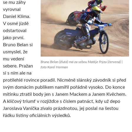
se mu záhy
vyrovnal
Daniel Klíma.
V osmé jízdě
odstartoval
jako první.
Bruno Belan si
usmyslel, že
mu vedení
Bruno Belan (žlutá) má za sebou Matěje Frýzu (červená) |
sebere. Pražan
foto Karel Herman
si s ním ale na
protilehlé rovince poradil. Nicméně slánský závodník si před
svým domácím publikem namířil pořádně vysoko. Do konce
mítinku ztratil body jen s Janem Mackem a Janem Kvěchem.
A klíčový triumf v rozjížďce s číslem patnáct, kdy už depo
Jaroslava Vaníčka zívalo prázdnotou, jej poslal na šestou
řádku listiny oficiálních výsledků.