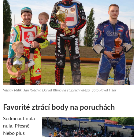
Václav Milík, Jan Kvěch a Daniel Klíma na stupních vítězů | foto Pavel Fišer
Favorité ztrácí body na poruchách
Sedmnáct nula
nula. Přesně.
Nebo plus