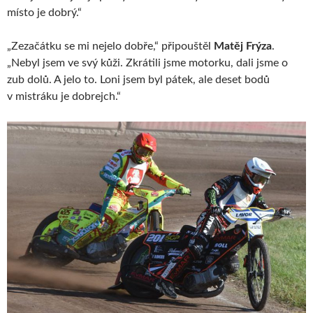
místo je dobrý.“
„Zezačátku se mi nejelo dobře,“ připouštěl
Matěj Frýza
.
„Nebyl jsem ve svý kůži. Zkrátili jsme motorku, dali jsme o
zub dolů. A jelo to. Loni jsem byl pátek, ale deset bodů
v mistráku je dobrejch.“