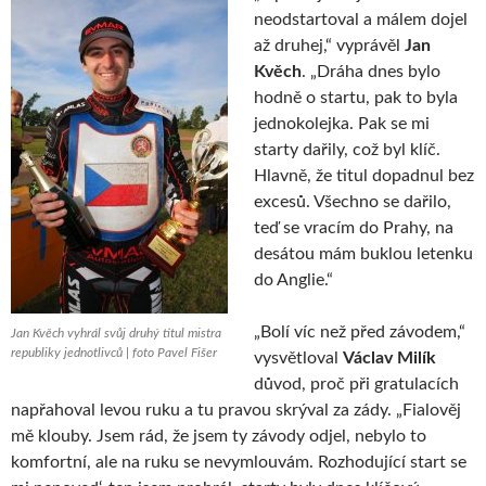
neodstartoval a málem dojel
až druhej,“ vyprávěl
Jan
Kvěch
. „Dráha dnes bylo
hodně o startu, pak to byla
jednokolejka. Pak se mi
starty dařily, což byl klíč.
Hlavně, že titul dopadnul bez
excesů. Všechno se dařilo,
teď se vracím do Prahy, na
desátou mám buklou letenku
do Anglie.“
„Bolí víc než před závodem,“
Jan Kvěch vyhrál svůj druhý titul mistra
republiky jednotlivců | foto Pavel Fišer
vysvětloval
Václav Milík
důvod, proč při gratulacích
napřahoval levou ruku a tu pravou skrýval za zády. „Fialověj
mě klouby. Jsem rád, že jsem ty závody odjel, nebylo to
komfortní, ale na ruku se nevymlouvám. Rozhodující start se