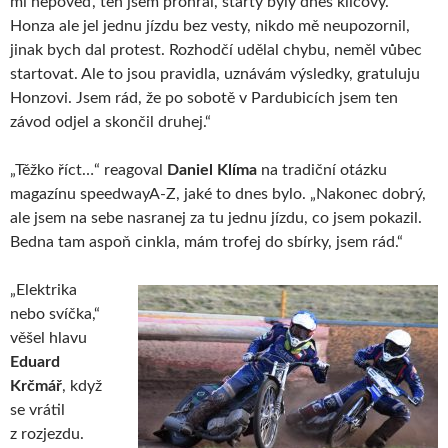
mi nepoved‘, ten jsem prohrál, starty byly dnes klíčový.
Honza ale jel jednu jízdu bez vesty, nikdo mě neupozornil,
jinak bych dal protest. Rozhodčí udělal chybu, neměl vůbec
startovat. Ale to jsou pravidla, uznávám výsledky, gratuluju
Honzovi. Jsem rád, že po sobotě v Pardubicích jsem ten
závod odjel a skončil druhej.“
„Těžko říct…“ reagoval
Daniel Klíma
na tradiční otázku
magazínu speedwayA-Z, jaké to dnes bylo. „Nakonec dobrý,
ale jsem na sebe nasranej za tu jednu jízdu, co jsem pokazil.
Bedna tam aspoň cinkla, mám trofej do sbírky, jsem rád.“
„Elektrika
nebo svíčka,“
věšel hlavu
Eduard
Krčmář
, když
se vrátil
z rozjezdu.