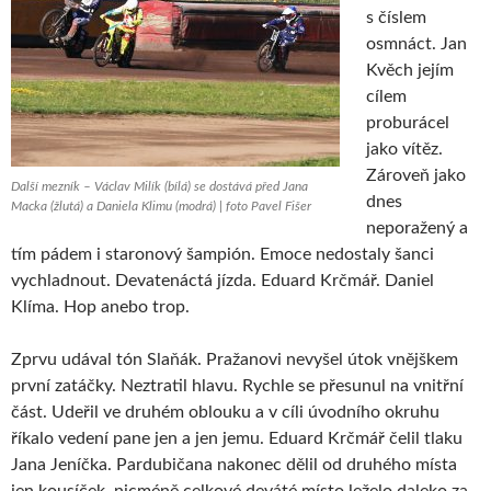
s číslem
osmnáct. Jan
Kvěch jejím
cílem
proburácel
jako vítěz.
Zároveň jako
Další mezník – Václav Milík (bílá) se dostává před Jana
dnes
Macka (žlutá) a Daniela Klimu (modrá) | foto Pavel Fišer
neporažený a
tím pádem i staronový šampión. Emoce nedostaly šanci
vychladnout. Devatenáctá jízda. Eduard Krčmář. Daniel
Klíma. Hop anebo trop.
Zprvu udával tón Slaňák. Pražanovi nevyšel útok vnějškem
první zatáčky. Neztratil hlavu. Rychle se přesunul na vnitřní
část. Udeřil ve druhém oblouku a v cíli úvodního okruhu
říkalo vedení pane jen a jen jemu. Eduard Krčmář čelil tlaku
Jana Jeníčka. Pardubičana nakonec dělil od druhého místa