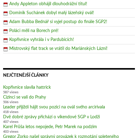
Andy Appleton obhájil dlouhodrážní titul!
Dominik Suchánek dobyl malý lázeňský ovál!
Adam Bubba Bednář si vyjel postup do finále SGP2!
Poláci měli na Borech pré!
Kopřivnice vyhrála i v Pardubicích!
Mistrovský flat track se vrátil do Mariánských Lázní!
NEJČTENĚJŠÍ ČLÁNKY
Kopřivnice slavila hattrick
587 views
Cizinci se valí do Prahy
506 views
Leader přijíždí hájit svou pozici na ovál svého arcirivala
418 views
Dvě dobré zprávy přichází o víkendové SGP v Lodži
407 views
Karel Průša letos nepojede, Petr Marek na podzim
403 views
Gregor Zorko našel správný provázek k rozmotání spleteného