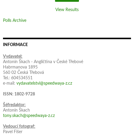
View Results
Polls Archive
INFORMACE
Vydavatel:
Antonín Škach - Angličtina v České Třebové
Habrmanova 1895
560 02 Česká Třebová
Tel.: 604534551
e-mail:
vydavatelstvi@speedwaya-z.cz
ISSN: 1802-9728
Šéfredaktor:
Antonín Škach
tony.skach@speedwaya-z.cz
Vedoucí fotograf:
Pavel Fišer