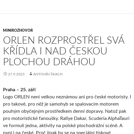
MINIROZHOVOR
ORLEN ROZPROSTŘEL SVÁ
KŘÍDLA I NAD ČESKOU
PLOCHOU DRÁHOU
27.9.2023
ANTONÍN ŠKACH
Praha – 25. září
Logo ORLEN není velkou neznámou ani pro české motoristy. I
pro takové, pro něž je samohyb se spalovacím motorem
pouhým obyčejným prostředkem denní dopravy. Natož pak
pro motoristické fanoušky. Rallye Dakar, Scuderia AlphaTauri
ve formuli jedna, aktivity na polské plochodrážní scéně. A
nyní i na české. Proč jinak by se na speciální tiskové