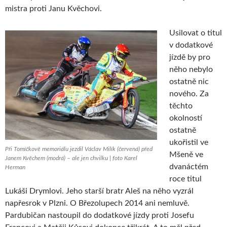
mistra proti Janu Kvěchovi.
Usilovat o titul
v dodatkové
jízdě by pro
něho nebylo
ostatně nic
nového. Za
těchto
okolností
ostatně
ukořistil ve
Při Tomíčkově memoriálu jezdil Václav Milík (červená) před
Mšeně ve
Janem Kvěchem (modrá) – ale jen chvilku | foto Karel
dvanáctém
Herman
roce titul
Lukáši Drymlovi. Jeho starší bratr Aleš na něho vyzrál
napřesrok v Plzni. O Březolupech 2014 ani nemluvě.
Pardubičan nastoupil do dodatkové jízdy proti Josefu