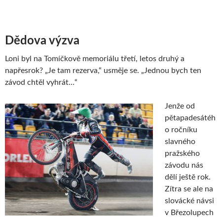
Dědova výzva
Loni byl na Tomíčkově memoriálu třetí, letos druhý a
napřesrok? „Je tam rezerva,“ usměje se. „Jednou bych ten
závod chtěl vyhrát…“
Jenže od
pětapadesátéh
o ročníku
slavného
pražského
závodu nás
dělí ještě rok.
Zítra se ale na
slovácké návsi
v Březolupech