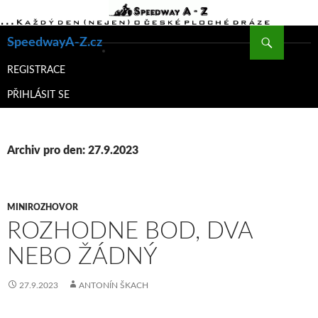
Hledat
SpeedwayA-Z.cz
PŘEJÍT
K
REGISTRACE
OBSAHU
PŘIHLÁSIT SE
WEBU
Archiv pro den: 27.9.2023
MINIROZHOVOR
ROZHODNE BOD, DVA
NEBO ŽÁDNÝ
27.9.2023
ANTONÍN ŠKACH