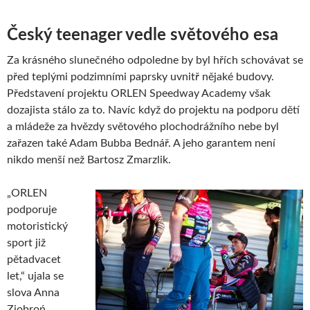
Český teenager vedle světového esa
Za krásného slunečného odpoledne by byl hřích schovávat se
před teplými podzimními paprsky uvnitř nějaké budovy.
Představení projektu ORLEN Speedway Academy však
dozajista stálo za to. Navíc když do projektu na podporu dětí
a mládeže za hvězdy světového plochodrážního nebe byl
zařazen také Adam Bubba Bednář. A jeho garantem není
nikdo menší než Bartosz Zmarzlik.
„ORLEN
podporuje
motoristický
sport již
pětadvacet
let,“ ujala se
slova Anna
Ziobroń,