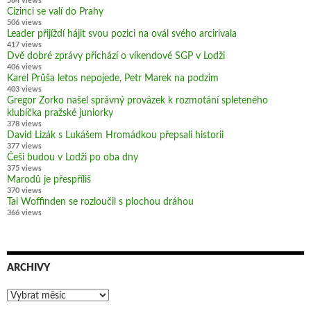
584 views
Cizinci se valí do Prahy
506 views
Leader přijíždí hájit svou pozici na ovál svého arcirivala
417 views
Dvě dobré zprávy přichází o víkendové SGP v Lodži
406 views
Karel Průša letos nepojede, Petr Marek na podzim
403 views
Gregor Zorko našel správný provázek k rozmotání spleteného
klubíčka pražské juniorky
378 views
David Lizák s Lukášem Hromádkou přepsali historii
377 views
Češi budou v Lodži po oba dny
375 views
Marodů je přespříliš
370 views
Tai Woffinden se rozloučil s plochou dráhou
366 views
ARCHIVY
Archivy