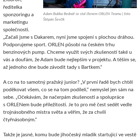
ředitelka
Adam Bubba Bednář se stal členem ORLEN Teamu | foto
sponzoringu a
Štěpán Ševčík
marketingu
společnosti.
„Začali jsme s Dakarem, nyní jsme spojení s plochou dráhou.
Podporujeme sport. ORLEN působí na českém trhu
benzínových pump. Chceme využít svých zkušeností také u
vás a doufám, že Adam bude nejlepším v projektu. A těším se,
až jednoho dne bude závodit tady s Bartkem.“
A co na to samotný pražský junior? „V první řadě bych chtěl
poděkovat všem, co se na tom podíleli,“ nemyslel jen sám na
sebe. „Očekávám, že načerpám zkušenosti a spolupráce
s ORLENem bude příležitostí. Je to pro mě čest sedět vedle
trojnásobného mistra světa a věřím, že za chvíli
čtyřnásobným.“
Takže je jasné, komu bude jihočeský mladík startující ve vestě