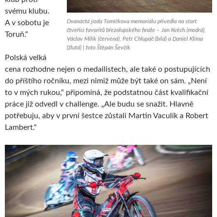
svému klubu.
Dvanáctá jízda Tomíčkova memoriálu přivedla na start
A v sobotu je
čtveřici favoritů březolupského finále – Jan Kvěch (modrá),
Toruň.“
Václav Milík (červená), Petr Chlupáč (bílá) a Daniel Klíma
(žlutá) | foto Štěpán Ševčík
Polská velká
cena rozhodne nejen o medailistech, ale také o postupujících
do příštího ročníku, mezi nimiž může být také on sám. „Není
to v mých rukou,“ připomíná, že podstatnou část kvalifikační
práce již odvedl v challenge. „Ale budu se snažit. Hlavně
potřebuju, aby v první šestce zůstali Martin Vaculík a Robert
Lambert.“