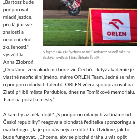
„Bartosz bude
podporovat
mladé jezdce,
předá jim své
znalosti a
neocenitelné
zkušenosti,“
S logem ORLEN bychom se měli setkávat častěji také na
vysvětlila
českých oválech | foto Štěpán Ševčík
Anna Ziobroń.
„Doufáme, že v akademii bude víc Čechů. I když akademie je
vlastně neoficiální jméno, máme ORLEN Team. Jedná se nám
o podporu mladých talentů. ORLEN včera spolupracoval na
Zlaté přilbě města Pardubice, dnes na Tomíčkově memoriálu.
Jsme na počátku cesty.“
A kam by až měla dojít? „S podporou mladých začínáme od
České republiky,“ reagovala blonďatá ředitelka sponzoringu a
marketingu. „Ta je pro nás nejvíce důležitá. Uvidíme, jak to
bude fungovat. „Chceme, aby se plochá dráha u vás opět