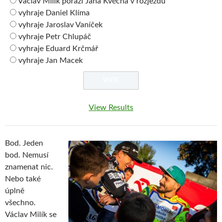
Václav Milík porazí Jana Kvěcha v rozjezdu
vyhraje Daniel Klíma
vyhraje Jaroslav Vaníček
vyhraje Petr Chlupáč
vyhraje Eduard Krčmář
vyhraje Jan Macek
View Results
Bod. Jeden
bod. Nemusí
znamenat nic.
Nebo také
úplně
všechno.
Václav Milík se