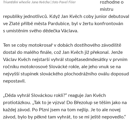
rozhodne o
Triumfální wheelie Jana Kvěcha | foto Pavel Fišer
mistru
republiky jednotlivců. Když Jan Kvěch coby junior debutoval
ve Zlaté přilbě města Pardubice, byl v žertu konfrontován
s umístěním svěho dědečka Václava.
Ten se coby motokrosař v dobách dostihového závodiště
dostal do malého finále, což Jan Kvěch již překonal. Jenže
Václav Kvěch nejstarší vyhrál stopětasedmdesátky v prvním
ročníku motokrosové Slovácké rokle, ale jeho vnuk se na
nejvyšší stupínek slováckého plochodrážního oválu doposud
nepostavil.
„Děda vyhrál Slováckou rokli?“ reaguje Jan Kvěch
protiotázkou. „Tak to je výzva! Do Březolup se těším jako na
každej závod. Po Plzni jsem na tom nejlíp. Je to ale novej
závod, bylo by pěkné tam vyhrát, to se mi ještě nepovedlo.“