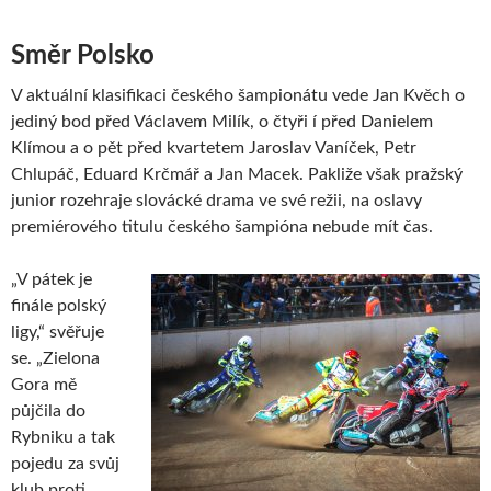
Směr Polsko
V aktuální klasifikaci českého šampionátu vede Jan Kvěch o
jediný bod před Václavem Milík, o čtyři í před Danielem
Klímou a o pět před kvartetem Jaroslav Vaníček, Petr
Chlupáč, Eduard Krčmář a Jan Macek. Pakliže však pražský
junior rozehraje slovácké drama ve své režii, na oslavy
premiérového titulu českého šampióna nebude mít čas.
„V pátek je
finále polský
ligy,“ svěřuje
se. „Zielona
Gora mě
půjčila do
Rybniku a tak
pojedu za svůj
klub proti