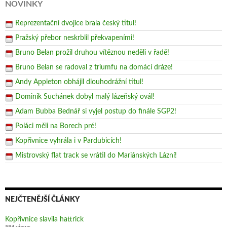
NOVINKY
Reprezentační dvojice brala český titul!
Pražský přebor neskrblil překvapeními!
Bruno Belan prožil druhou vítěznou neděli v řadě!
Bruno Belan se radoval z triumfu na domácí dráze!
Andy Appleton obhájil dlouhodrážní titul!
Dominik Suchánek dobyl malý lázeňský ovál!
Adam Bubba Bednář si vyjel postup do finále SGP2!
Poláci měli na Borech pré!
Kopřivnice vyhrála i v Pardubicích!
Mistrovský flat track se vrátil do Mariánských Lázní!
NEJČTENĚJŠÍ ČLÁNKY
Kopřivnice slavila hattrick