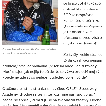
se lehce dotkl také své
diskvalifikace z dánské
SGP za nesprávnou
kombinézu o tréninku.
„Co se stalo ve Vojensu,
je už historie. Ale
přestanu si svou výstroj
chystat sám (smích).“
Bartosz Zmarzlik se soustředí na sobotní závod
v Toruni | foto Karel Herman
Žerty šly rychle stranou.
„S diskvalifikací nemám
problém,“ sršel odhodláním. „V Toruni budou další závody.
Musím zajet, jak nejlíp to půjde. Je to výzva pro celý můj tým.
Pojedeme udělat co nejlepší výsledek, co jen půjde.“
Otočme ale list na stránku s hlavičkou ORLEN Speedway
Academy. „Hodně se těším, že rozšíříme naši spolupráci,“
nechal se slyšet. „Pamatuju se na své vlastní začátky. Hodně
mně v kariéře pomohli a doufám, že se projekt bude rozvíjet i