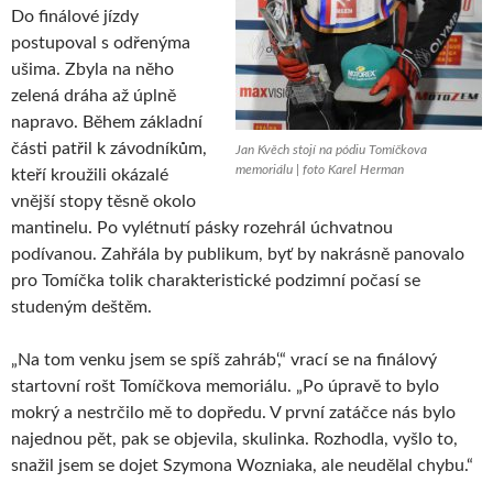
Do finálové jízdy
postupoval s odřenýma
ušima. Zbyla na něho
zelená dráha až úplně
napravo. Během základní
části patřil k závodníkům,
Jan Kvěch stojí na pódiu Tomíčkova
memoriálu | foto Karel Herman
kteří kroužili okázalé
vnější stopy těsně okolo
mantinelu. Po vylétnutí pásky rozehrál úchvatnou
podívanou. Zahřála by publikum, byť by nakrásně panovalo
pro Tomíčka tolik charakteristické podzimní počasí se
studeným deštěm.
„Na tom venku jsem se spíš zahráb‘,“ vrací se na finálový
startovní rošt Tomíčkova memoriálu. „Po úpravě to bylo
mokrý a nestrčilo mě to dopředu. V první zatáčce nás bylo
najednou pět, pak se objevila, skulinka. Rozhodla, vyšlo to,
snažil jsem se dojet Szymona Wozniaka, ale neudělal chybu.“