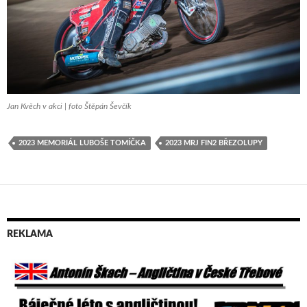
Jan Kvěch v akci | foto Štěpán Ševčík
2023 MEMORIÁL LUBOŠE TOMÍČKA
2023 MRJ FIN2 BŘEZOLUPY
REKLAMA