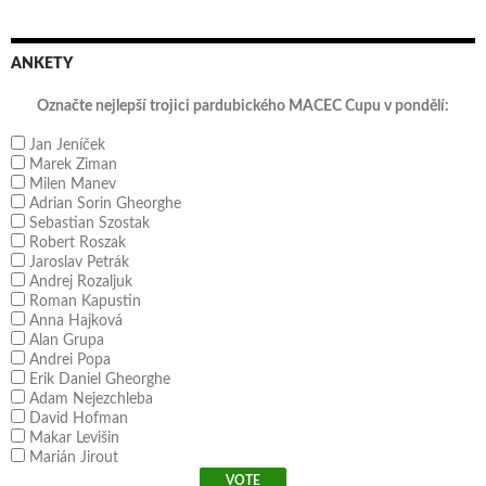
ANKETY
Označte nejlepší trojici pardubického MACEC Cupu v pondělí:
Jan Jeníček
Marek Ziman
Milen Manev
Adrian Sorin Gheorghe
Sebastian Szostak
Robert Roszak
Jaroslav Petrák
Andrej Rozaljuk
Roman Kapustin
Anna Hajková
Alan Grupa
Andrei Popa
Erik Daniel Gheorghe
Adam Nejezchleba
David Hofman
Makar Levišin
Marián Jirout