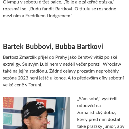
Olympu v sobotu držet palce. „To je ale zákeřné otázka,“
rozesmál se. „Budu fandit Bartkovi. O titulu se rozhodne
mezi ním a Fredrikem Lindgrenem.“
Bartek Bubbovi, Bubba Bartkovi
Bartosz Zmarzlik přijel do Prahy jako čerstvý vítěz polské
extraligy. Se svým Lublinem v neděli večer porazil Wroclaw
také na jejím stadiónu. Žádné oslavy prozatím neproběhly,
sezóna 2023 není ještě u konce. A to především díky sobotní
velké ceně v Toruni.
„Sám sobě,“ vystřelil
odpověď na
žurnalistický dotaz,
který před ním dostal
také pražský junior, aby