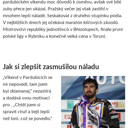
pardubickém víkendu moc důvodů k úsměvu, avšak své bílé
zuby přece jen ukázal. Pražský večer jej však zastihl v
mnohem lepší náladě. Seskakoval z druhého stupínku pódia.
V nejbližších dnech jej očekává maratón klíčových závodů.
Mistrovství republiky jednotlivců v Březolupech, finále první
polské ligy v Rybniku a konečně velká cena v Toruni.
Jak si zlepšit zasmušilou náladu
„Víkend v Pardubicích se
mi nepovedl, tam jsem
byl zklamanej,“ nezastírá
a dodává svou motivaci
pro . „Chtěl jsem si
spravit chuť a bejt lepší
než loni, což se povedlo.“