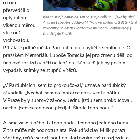
o tom
přesvědčil o
Kdo se směje naposled, ten se směje nejlépe – jako by říkal
uplynulém
Andrzej Lebeděvs Václavu Milíkovi ve společnosti dětí, které
víkendu měrou
závodníky na nástup Tomíčkova memoriálu doprovázely |
více než
foto Štěpán Ševčík
vrchovatou.
Při Zlaté přilbě města Pardubice mu chyběl k semifinále. O
pražském Memoriálu Luboše Tomíčka jej pro změnu dělil od
finálové rozjížďky pěti nejlepších. Bůh suď, jak by potom
vypadaly snímky ze stupňů vítězů.
„V Pardubicích jsem to prokoučoval,“ uznává pardubický
závodník. „Nechal jsem na motorce nastavení z pátku.
V Praze byly suprový závody. Jednu jízdu sem prokoučoval,
nechal jsem se od dvou předjet. Škoda toho bodu.“
A jsme zase u něho. U toho bodu. Jednoho jediného bodu.
Zítra může mít hodnotu zlata. Pokud Václav Milík porazí
všechny, může se ocitnout na startovním roštu rozjezdu o