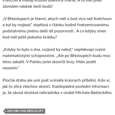
Francovi a Matěji Kůsovi dokonce třikrát. A to měl před
závodem náskok šesti bodů!
„V Březolupech je hlavní, abych měl o bod více než Kvěchoun
a byl by rozjezd,“ dopřává v článku hodně frekventovanému
podstatnému jménu další díl pozornosti. A co kdyby onen
bod měl ještě jednoho brášku?
„Kdyby to bylo o dva, rozjezd by nebyl,“ nepřekvapí svými
matematickými schopnostmi. „Ale po Březoupech budu moc
letos zabalit. V Polsku jsme skončili brzy. Málo jezdit
neumím.“
Plochá dráha ale umí psát scénáře krásných příběhů. Kdo ví,
jak to zítra všechno skončí. Každopádně poslední informací
je, že závod dostává náhradníka v osobě Michala Bašteckého.
2023 MRJ FIN2 BŘEZOLUPY