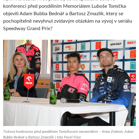
konferenci před pondělním Memoriálem Luboše Tomíčka
objevili Adam Bubba Bednář a Bartosz Zmazlik, který se
pochopitelně nevyhnul zvídavým otázkám na vývoj v seriálu
Speedway Grand Prix?
Tisková konference před pondělním Tomíčkovým memoriálem – Anna Ziobroń, Adam
Bubba Bednář a Bartosz Zmarzlik | foto Pavel Fišer