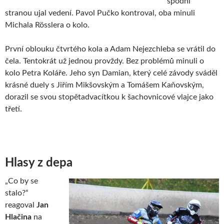
spodní
stranou ujal vedení. Pavol Pučko kontroval, oba minuli
Michala Rösslera o kolo.
První oblouku čtvrtého kola a Adam Nejezchleba se vrátil do
čela. Tentokrát už jednou provždy. Bez problémů minuli o
kolo Petra Koláře. Jeho syn Damian, který celé závody sváděl
krásné duely s Jiřím Mikšovským a Tomášem Kaňovským,
dorazil se svou stopětadvacítkou k šachovnicové vlajce jako
třetí.
Hlasy z depa
„Co by se
stalo?“
reagoval
Jan
Hlačina
na