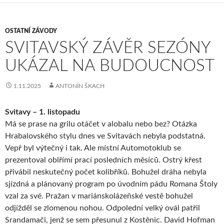
OSTATNÍ ZÁVODY
SVITAVSKÝ ZÁVĚR SEZÓNY
UKÁZAL NA BUDOUCNOST
1.11.2025
ANTONÍN ŠKACH
Svitavy – 1. listopadu
Má se prase na grilu otáčet v alobalu nebo bez? Otázka
Hrabalovského stylu dnes ve Svitavách nebyla podstatná.
Vepř byl výtečný i tak. Ale místní Automotoklub se
prezentoval oblřímí prací posledních měsíců. Ostrý křest
přivábil neskutečný počet kolibříků. Bohužel dráha nebyla
sjízdná a plánovaný program po úvodním pádu Romana Štoly
vzal za své. Pražan v mariánskolázeňské vestě bohužel
odjížděl se zlomenou nohou. Odpolední velký ovál patřil
Srandamači, jenž se sem přesunul z Kostěnic. David Hofman