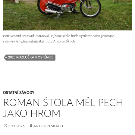
Petr Schmíd předvádí motocykl, v jehož sedle bude vyrůstat nová generace
svitavských plochodrážníků | foto Antonín Škach
2025 ROZLUČKA KOSTĚNICE
OSTATNÍ ZÁVODY
ROMAN ŠTOLA MĚL PECH
JAKO HROM
2.11.2025
ANTONÍN ŠKACH