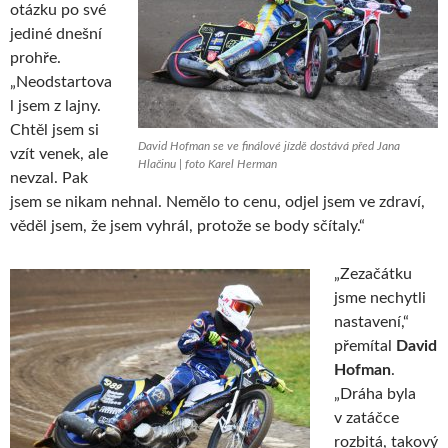
otázku po své
jediné dnešní
prohře.
„Neodstartova
l jsem z lajny.
Chtěl jsem si
David Hofman se ve finálové jízdě dostává před Jana
vzít venek, ale
Hlačinu | foto Karel Herman
nevzal. Pak
jsem se nikam nehnal. Nemělo to cenu, odjel jsem ve zdraví,
věděl jsem, že jsem vyhrál, protože se body sčítaly.“
„Zezačátku
jsme nechytli
nastavení,“
přemítal
David
Hofman
.
„Dráha byla
v zatáčce
rozbitá, takový