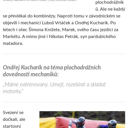
plochodrážník
ů. Ale ne každý
se převlékal do kombinézy. Naproti tomu v závodnickém se
objevili i mechanici Luboš Vrtáček a Ondřej Kucharík. Po
letech i otec Šimona Knížete, Marek, svého času jezdící za
Markétu. A mimo jiné i Nikolas Petrák, syn pardubického
matadora.
Ondřej Kucharík na téma plochodrážních
dovedností mechaniků:
„Máme natrénovaný. Umejt, rozebírat a skládat
motorky.“
Svezení se
dočkali, ale
startovní