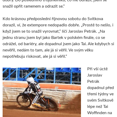
dobrý. Do posledního trojúhelníku, co mě odrazil, jsem se
snažil opřít ramenem a odrazit se.“
Kdo krásnou předposlední říjnovou sobotu do Svítkova
dorazil, ví, že extempore nedopadlo dobře. „Prostě to nešlo, i
když jsem se to snažil vyrovnat,“ líčí Jaroslav Petrák. „Na
jednu stranu jsem byl jako Bartek v polském finále, co se
odrážel, od bariéry, ale dopadnul jsem jako Tai. Ale kdybych si
nevěřil, nedám to tam, ale já si věřil. Ve svým věku
nepotřebuju riskovat, ale já si věřil.“
Při vší úctě
Jaroslav
Petrák
dopadnul před
třemi týdny ve
svém Svítkově
lépe než Tai
Woffinden na