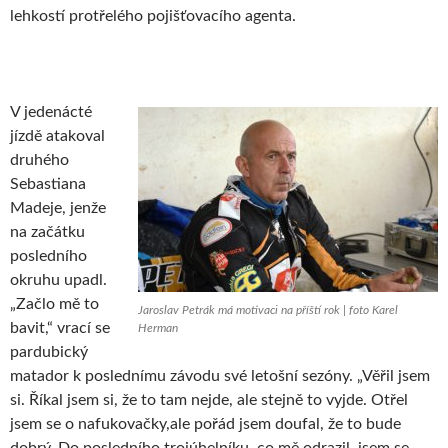
lehkostí protřelého pojišťovacího agenta.
V jedenácté
jízdě atakoval
druhého
Sebastiana
Madeje, jenže
na začátku
posledního
okruhu upadl.
„Začlo mě to
Jaroslav Petrák má motivaci na příští rok | foto Karel
bavit,“ vrací se
Herman
pardubický
matador k poslednímu závodu své letošní sezóny. „Věřil jsem
si. Říkal jsem si, že to tam nejde, ale stejně to vyjde. Otřel
jsem se o nafukovačky,ale pořád jsem doufal, že to bude