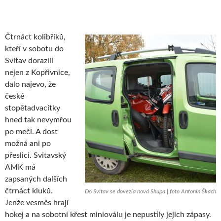
Čtrnáct kolibříků,
kteří v sobotu do
Svitav dorazili
nejen z Kopřivnice,
dalo najevo, že
české
stopětadvacítky
hned tak nevymřou
po meči. A dost
možná ani po
přeslici. Svitavský
AMK má
zapsaných dalších
čtrnáct kluků.
Do Svitav se dovezla nová Shupa | foto Antonín Škach
Jenže vesměs hrají
hokej a na sobotní křest minioválu je nepustily jejich zápasy.