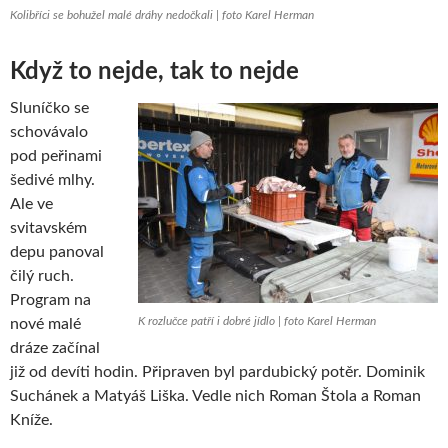
Kolibříci se bohužel malé dráhy nedočkali | foto Karel Herman
Když to nejde, tak to nejde
Sluníčko se
schovávalo
pod peřinami
šedivé mlhy.
Ale ve
svitavském
depu panoval
čilý ruch.
Program na
K rozlučce patří i dobré jídlo | foto Karel Herman
nové malé
dráze začínal
již od devíti hodin. Připraven byl pardubický potěr. Dominik
Suchánek a Matyáš Liška. Vedle nich Roman Štola a Roman
Kníže.