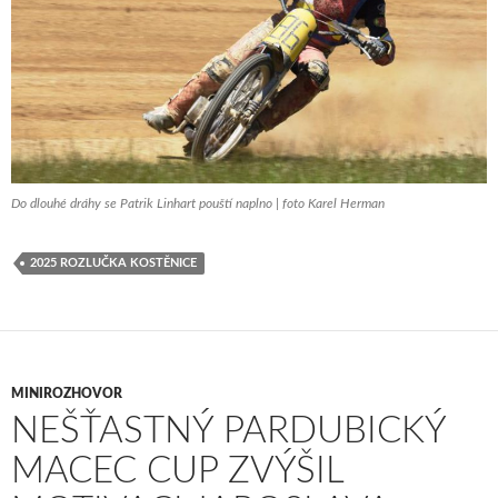
Do dlouhé dráhy se Patrik Linhart pouští naplno | foto Karel Herman
2025 ROZLUČKA KOSTĚNICE
MINIROZHOVOR
NEŠŤASTNÝ PARDUBICKÝ
MACEC CUP ZVÝŠIL