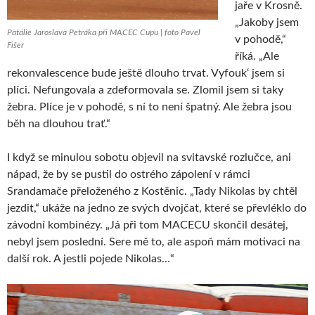
jaře v Krosně.
„Jakoby jsem
Patálie Jaroslava Petráka při MACEC Cupu | foto Pavel
v pohodě,“
Fišer
říká. „Ale
rekonvalescence bude ještě dlouho trvat. Vyfouk‘ jsem si
plíci. Nefungovala a zdeformovala se. Zlomil jsem si taky
žebra. Plíce je v pohodě, s ní to není špatný. Ale žebra jsou
běh na dlouhou trať.“
I když se minulou sobotu objevil na svitavské rozlučce, ani
nápad, že by se pustil do ostrého zápolení v rámci
Srandamače přeloženého z Kostěnic. „Tady Nikolas by chtěl
jezdit,“ ukáže na jedno ze svých dvojčat, které se převléklo do
závodní kombinézy. „Já při tom MACECU skončil desátej,
nebyl jsem poslední. Sere mě to, ale aspoň mám motivaci na
další rok. A jestli pojede Nikolas…“