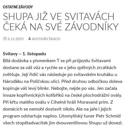
OSTATNÍ ZÁVODY
SHUPA JIŽ VE SVITAVÁCH
ČEKÁ NA SVÉ ZÁVODNÍKY
6.11.2025
ANTONÍN ŠKACH
Svitavy – 1. listopadu
Bílá dodávka s písmenkem T se při průjezdu Svitavami
dostane za váš vůz a rychle se v jeho zpětných zrcátkách
zvětšuje. Její řidič vás následuje po svitavském kruháku u
Nároďáku na Poličskou ulici. Před druhou odbočkou doleva
kopíruje váš levý blinkr. Nebojte, nejde po vás. Jen začala
invaze kopřivnických kolibříků na české plochodrážní ovály.
Při křtu malého oválu v Cihelně hráli Moravané prim. Z
domácích se nemohl dostavit nikdo. Ale na jaře i jejich
program odstartuje naplno. Litomyšlský tuner Petr Schmíd
všech stopětadvacítek jim dvouventilovou Shupu už dovezl.