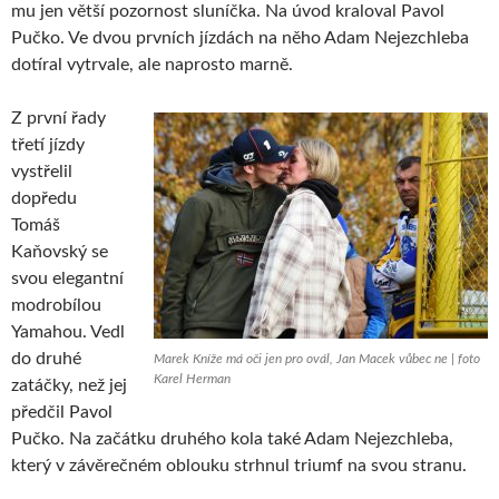
mu jen větší pozornost sluníčka. Na úvod kraloval Pavol
Pučko. Ve dvou prvních jízdách na něho Adam Nejezchleba
dotíral vytrvale, ale naprosto marně.
Z první řady
třetí jízdy
vystřelil
dopředu
Tomáš
Kaňovský se
svou elegantní
modrobílou
Yamahou. Vedl
do druhé
Marek Kníže má oči jen pro ovál, Jan Macek vůbec ne | foto
Karel Herman
zatáčky, než jej
předčil Pavol
Pučko. Na začátku druhého kola také Adam Nejezchleba,
který v závěrečném oblouku strhnul triumf na svou stranu.