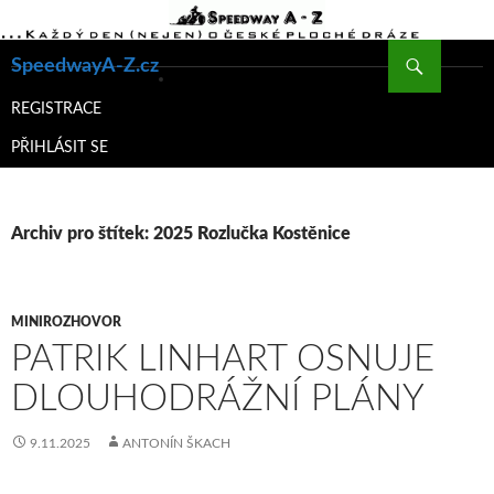
Hledat
SpeedwayA-Z.cz
PŘEJÍT
K
REGISTRACE
OBSAHU
PŘIHLÁSIT SE
WEBU
Archiv pro štítek: 2025 Rozlučka Kostěnice
MINIROZHOVOR
PATRIK LINHART OSNUJE
DLOUHODRÁŽNÍ PLÁNY
9.11.2025
ANTONÍN ŠKACH