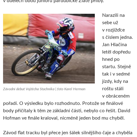
v duelech obou juniorů pardubické Zlaté přilby.
Narazili na
sebe už
v rozjížďce
s číslem jedna.
Jan Hlačina
letěl dopředu
hned po
startu. Stejně
tak i v sedmé
jízdy, kdy na
roštu stáli
Závodní debut Vojtěcha Stachníka | foto Karel Herman
v obráceném
pořadí. O výsledku bylo rozhodnuto. Protože se finálové
body přičítaly k těm ze základní části, nebylo co řešit. David
Hofman ve finále kraloval, nicméně jeden bod mu chyběl.
Závod flat tracku byl přece jen šálek silnějšího čaje a chyběla