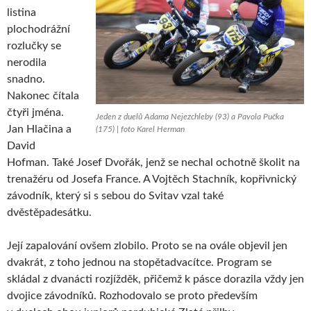
listina
plochodrážní
rozlučky se
nerodila
snadno.
Nakonec čítala
čtyři jména.
Jeden z duelů Adama Nejezchleby (93) a Pavola Pučka
Jan Hlačina a
(175) | foto Karel Herman
David
Hofman. Také Josef Dvořák, jenž se nechal ochotně školit na
trenažéru od Josefa France. A Vojtěch Stachník, kopřivnický
závodník, který si s sebou do Svitav vzal také
dvěstěpadesátku.
Její zapalování ovšem zlobilo. Proto se na ovále objevil jen
dvakrát, z toho jednou na stopětadvacítce. Program se
skládal z dvanácti rozjížděk, přičemž k pásce dorazila vždy jen
dvojice závodníků. Rozhodovalo se proto především