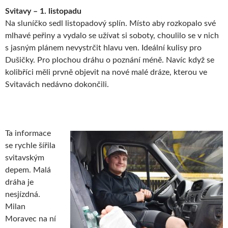
Svitavy – 1. listopadu
Na sluníčko sedl listopadový splín. Místo aby rozkopalo své
mlhavé peřiny a vydalo se užívat si soboty, choulilo se v nich
s jasným plánem nevystrčit hlavu ven. Ideální kulisy pro
Dušičky. Pro plochou dráhu o poznání méně. Navíc když se
kolibříci měli prvně objevit na nové malé dráze, kterou ve
Svitavách nedávno dokončili.
Ta informace
se rychle šířila
svitavským
depem. Malá
dráha je
nesjízdná.
Milan
Moravec na ní