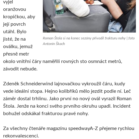
vyjel
oranžovou
kropičkou, aby
její povrch
utáhl. Bylo
Roman Štola si na konec sezóny přivodil frakturu nohy | foto
jisté, že na
Antonín Škach
oválku, jemuž
přesně metr
okolo vnitřní čáry naměřili rovných sto osmnáct metrů,
závodit nebude.
Zdeněk Schneiderwind lajnovačkou vykroužil čáru, kudy
vede ideální stopa. Hejno kolibříků mělo jezdit podle ní. Leč
záměr dostal trhlinu. Jako první no nový ovál vyrazil Roman
Štola. Jenže na konci svého prvního okruhu upadl. Incident
bohužel odskákal frakturou pravé nohy.
Za všechny čtenáře magazínu speedwayA-Z přejeme rychlou
rekonvalescenci.