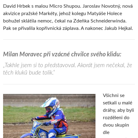
David Hrbek s malou Micro Shupou. Jaroslav Novotný, nová
akvizice pražské Markéty, jehož kolegu Matyáše Holece
bohužel sklátila nemoc, čekal na Zdeňka Schneiderwinda.
Pak se přivalila kopřivnická záplava. A nakonec Jakub Hejkal.
Milan Moravec při vzácné chvilce svého klidu:
„Takhle jsem si to představoval. Akorát jsem nečekal, že
těch kluků bude tolik.“
Všichni se
setkali u malé
dráhy, aby byli
rozděleni do
dvou skupin
dle