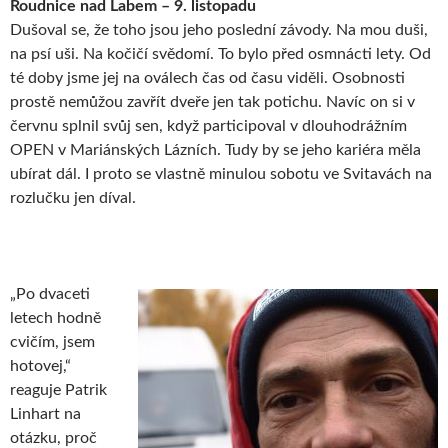
Roudnice nad Labem – 9. listopadu
Dušoval se, že toho jsou jeho poslední závody. Na mou duši,
na psí uši. Na kočičí svědomí. To bylo před osmnácti lety. Od
té doby jsme jej na oválech čas od času viděli. Osobnosti
prostě nemůžou zavřít dveře jen tak potichu. Navíc on si v
červnu splnil svůj sen, když participoval v dlouhodrážním
OPEN v Mariánských Lázních. Tudy by se jeho kariéra měla
ubírat dál. I proto se vlastně minulou sobotu ve Svitavách na
rozlučku jen díval.
„Po dvaceti
letech hodně
cvičím, jsem
hotovej,“
reaguje Patrik
Linhart na
otázku, proč