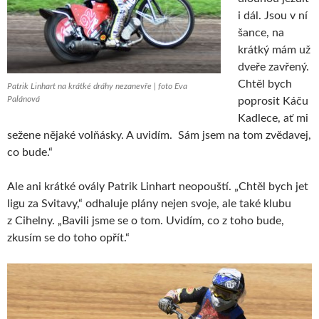
i dál. Jsou v ní
šance, na
krátký mám už
dveře zavřený.
Chtěl bych
Patrik Linhart na krátké dráhy nezanevře | foto Eva
Palánová
poprosit Káču
Kadlece, ať mi
sežene nějaké volňásky. A uvidím. Sám jsem na tom zvědavej,
co bude.“
Ale ani krátké ovály Patrik Linhart neopouští. „Chtěl bych jet
ligu za Svitavy,“ odhaluje plány nejen svoje, ale také klubu
z Cihelny. „Bavili jsme se o tom. Uvidím, co z toho bude,
zkusím se do toho opřít.“