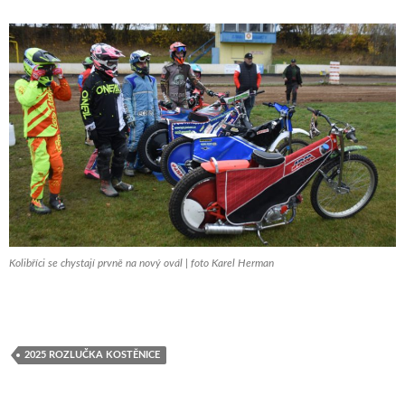
Kolibříci se chystají prvně na nový ovál | foto Karel Herman
2025 ROZLUČKA KOSTĚNICE