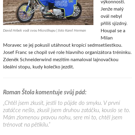
výkonnosti.
Jenže malý
ovál nebyl
příliš sjízdný.
Houpal se a
David Hrbek vodí svou MicroShupu | foto Karel Herman
Milan
Moravec se jej pokusil utáhnout kropící sedmsetšestkou.
Josef Franc se chopil své role hlavního organizátora tréninku.
Zdeněk Schneiderwind mezitím namaloval lajnovačkou
ideální stopu, kudy kolečko jezdit.
Roman Štola komentuje svůj pád:
„Chtěl jsem zkusit, jestli to půjde do smyku. V první
zatáčce nešlo, zkusil jsem druhou zatáčku, kouslo se to.
Mám zlomenou pravou nohu, sere mi to, chtěl jsem
trénovat na pětikilu.“