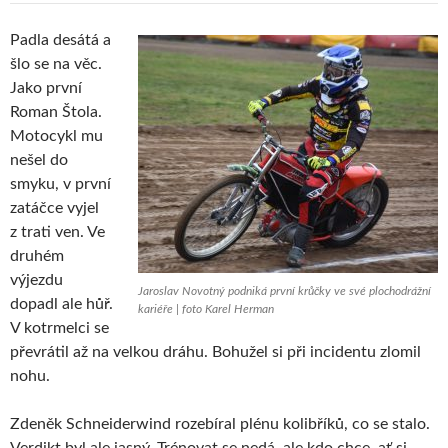
Padla desátá a
šlo se na věc.
Jako první
Roman Štola.
Motocykl mu
nešel do
smyku, v první
zatáčce vyjel
z trati ven. Ve
druhém
výjezdu
Jaroslav Novotný podniká první krůčky ve své plochodrážní
dopadl ale hůř.
kariéře | foto Karel Herman
V kotrmelci se
převrátil až na velkou dráhu. Bohužel si při incidentu zlomil
nohu.
Zdeněk Schneiderwind rozebíral plénu kolibříků, co se stalo.
Verdikt byl ale jasný. Trénovat se nedá, ale kdo chce, ať si