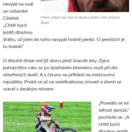
nevyjel na ovál
ve svitavské
Patrik Linhart má chuť na dlouhou dráhu | foto Antonín
Cihelně.
Škach
„Chtěl bych
jezdit dlouhou
dráhu, už jsem do toho nasypal hodně peněz. O penězích je
to hodně.“
O dlouhé dráze snil již skoro před dvaceti lety. Zjara
patnáctého roku se po lázeňském kilometru vozil při dni
otevřených dveří. A v červnu se přihlásil na mistrovství
republiky. Probil se až na semifinálovou úroveň a domů se
vracel s desátým místem.
„Povedlo se mi
sehnat peníze,“
pochlubí se. „A
chtěl bych
dlouhou jezdit