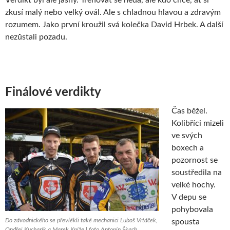
zkusí malý nebo velký ovál. Ale s chladnou hlavou a zdravým
rozumem. Jako první kroužil svá kolečka David Hrbek. A další
nezůstali pozadu.
Finálové verdikty
Čas běžel.
Kolibříci mizeli
ve svých
boxech a
pozornost se
soustředila na
velké hochy.
V depu se
pohybovala
Do závodnického se převlékli také mechanici Luboš Vrtáček,
spousta
Ondřej Kucharík a Marek Kníže | foto Antonín Škach