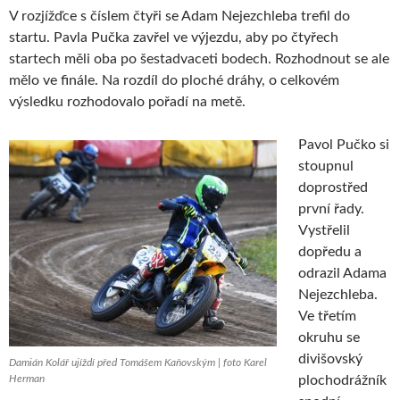
V rozjížďce s číslem čtyři se Adam Nejezchleba trefil do
startu. Pavla Pučka zavřel ve výjezdu, aby po čtyřech
startech měli oba po šestadvaceti bodech. Rozhodnout se ale
mělo ve finále. Na rozdíl do ploché dráhy, o celkovém
výsledku rozhodovalo pořadí na metě.
Pavol Pučko si
stoupnul
doprostřed
první řady.
Vystřelil
dopředu a
odrazil Adama
Nejezchleba.
Ve třetím
okruhu se
divišovský
Damián Kolář ujíždí před Tomášem Kaňovským | foto Karel
Herman
plochodrážník