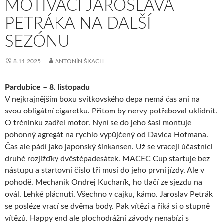
MOTIVACI JAROSLAVA
PETRÁKA NA DALŠÍ
SEZÓNU
8.11.2025
ANTONÍN ŠKACH
Pardubice – 8. listopadu
V nejkrajnějším boxu svítkovského depa nemá čas ani na
svou obligátní cigaretku. Přitom by nervy potřeboval uklidnit.
O tréninku zadřel motor. Nyní se do jeho šasi montuje
pohonný agregát na rychlo vypůjčený od Davida Hofmana.
Čas ale pádí jako japonský šinkansen. Už se vracejí účastníci
druhé rozjížďky dvěstěpadesátek. MACEC Cup startuje bez
nástupu a startovní číslo tři musí do jeho první jízdy. Ale v
pohodě. Mechanik Ondrej Kucharík, ho tlačí ze sjezdu na
ovál. Lehké plácnutí. Všechno v cajku, kámo. Jaroslav Petrák
se posléze vrací se dvěma body. Pak vítězí a říká si o stupně
vítězů. Happy end ale plochodrážní závody nenabízí s