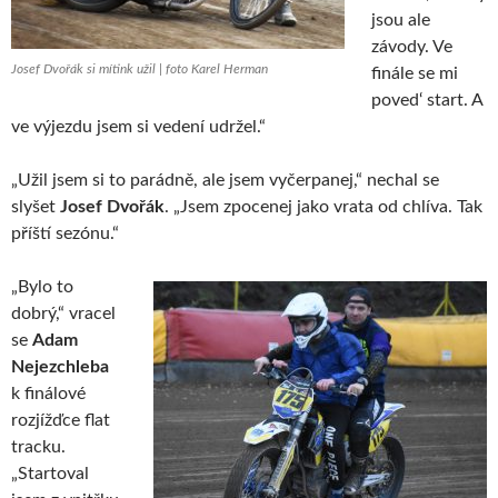
jsou ale
závody. Ve
Josef Dvořák si mítink užil | foto Karel Herman
finále se mi
poved‘ start. A
ve výjezdu jsem si vedení udržel.“
„Užil jsem si to parádně, ale jsem vyčerpanej,“ nechal se
slyšet
Josef Dvořák
. „Jsem zpocenej jako vrata od chlíva. Tak
příští sezónu.“
„Bylo to
dobrý,“ vracel
se
Adam
Nejezchleba
k finálové
rozjížďce flat
tracku.
„Startoval