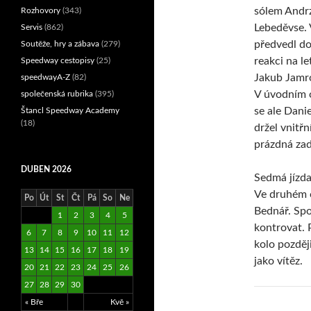
sólem Andr
Rozhovory
(343)
Lebeděvse. 
Servis
(862)
předvedl d
Soutěže, hry a zábava
(279)
reakci na le
Speedway cestopisy
(25)
Jakub Jamr
speedwayA-Z
(82)
V úvodním 
společenská rubrika
(395)
se ale Dani
Štancl Speedway Academy
(18)
držel vnitřn
prázdná za
DUBEN 2026
Sedmá jízda
Ve druhém o
Po
Út
St
Čt
Pá
So
Ne
Bednář. Spol
1
2
3
4
5
kontrovat. 
6
7
8
9
10
11
12
kolo později
13
14
15
16
17
18
19
jako vítěz.
20
21
22
23
24
25
26
27
28
29
30
« Bře
Kvě »