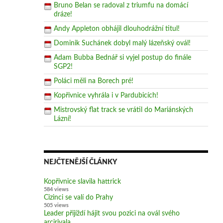
Bruno Belan se radoval z triumfu na domácí
dráze!
Andy Appleton obhájil dlouhodrážní titul!
Dominik Suchánek dobyl malý lázeňský ovál!
Adam Bubba Bednář si vyjel postup do finále
SGP2!
Poláci měli na Borech pré!
Kopřivnice vyhrála i v Pardubicích!
Mistrovský flat track se vrátil do Mariánských
Lázní!
NEJČTENĚJŠÍ ČLÁNKY
Kopřivnice slavila hattrick
584 views
Cizinci se valí do Prahy
505 views
Leader přijíždí hájit svou pozici na ovál svého
arcirivala