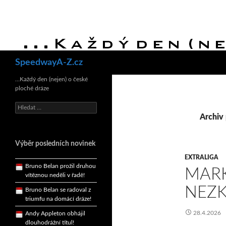
Hledat
SpeedwayA-Z.cz
Bruno Belan se radoval z
triumfu na domácí dráze!
…Každý den (nejen) o české
ploché dráze
Andy Appleton obhájil
dlouhodrážní titul!
Vyhledávání
Reprezentační dvojice
Archiv 
brala český titul!
Pražský přebor neskrblil
Výběr posledních novinek
překvapeními!
EXTRALIGA
Bruno Belan prožil druhou
MARK
vítěznou neděli v řadě!
Bruno Belan se radoval z
NEZK
triumfu na domácí dráze!
Andy Appleton obhájil
28.4.2026
dlouhodrážní titul!