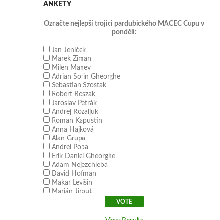
ANKETY
Označte nejlepší trojici pardubického MACEC Cupu v
pondělí:
Jan Jeníček
Marek Ziman
Milen Manev
Adrian Sorin Gheorghe
Sebastian Szostak
Robert Roszak
Jaroslav Petrák
Andrej Rozaljuk
Roman Kapustin
Anna Hajková
Alan Grupa
Andrei Popa
Erik Daniel Gheorghe
Adam Nejezchleba
David Hofman
Makar Levišin
Marián Jirout