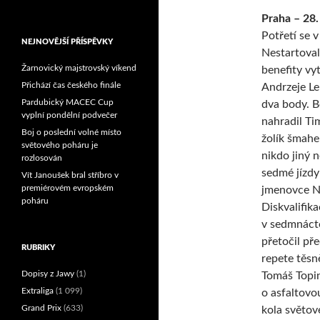
Reprezentační dvojice
Praha – 28
brala český titul!
Potřetí se v
NEJNOVĚJŠÍ PŘÍSPĚVKY
Nestartoval
Žarnovický majstrovský víkend
benefity vyt
Přichází čas českého finále
Andrzeje Le
Pardubický MACEC Cup
dva body. B
vyplní pondělní podvečer
nahradil Ti
Boj o poslední volné místo
žolík šmahe
světového poháru je
nikdo jiný 
rozlosován
sedmé jízdy
Vít Janoušek bral stříbro v
premiérovém evropském
jmenovce Ne
poháru
Diskvalifik
v sedmnácté
přetočil př
RUBRIKY
repete těsn
Dopisy z Jawy
(1)
Tomáš Topin
Extraliga
(1 099)
o asfaltovo
Grand Prix
(633)
kola světové