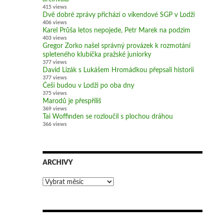
415 views
Dvě dobré zprávy přichází o víkendové SGP v Lodži
406 views
Karel Průša letos nepojede, Petr Marek na podzim
403 views
Gregor Zorko našel správný provázek k rozmotání
spleteného klubíčka pražské juniorky
377 views
David Lizák s Lukášem Hromádkou přepsali historii
377 views
Češi budou v Lodži po oba dny
375 views
Marodů je přespříliš
369 views
Tai Woffinden se rozloučil s plochou dráhou
366 views
ARCHIVY
Archivy