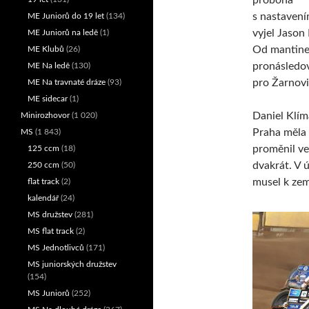
s nastavení
ME Juniorů do 19 let
(134)
vyjel Jason
ME Juniorů na ledě
(1)
Od mantinel
ME Klubů
(26)
pronásledov
ME Na ledě
(130)
pro Žarnovi
ME Na travnaté dráze
(93)
ME sidecar
(1)
Daniel Klím
Minirozhovor
(1 020)
Praha měla 
MS
(1 843)
proměnil ve
125 ccm
(18)
dvakrát. V 
250 ccm
(50)
musel k zem
flat track
(2)
kalendář
(24)
MS družstev
(281)
MS flat track
(2)
MS Jednotlivců
(171)
MS juniorských družstev
(154)
MS Juniorů
(252)