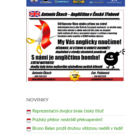
NOVINKY
Reprezentační dvojice brala český titul!
Pražský přebor neskrblil překvapeními!
Bruno Belan prožil druhou vítěznou neděli v řadě!