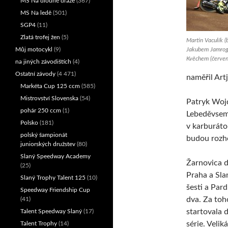
MS Na dlouhé dráze
(367)
MS Na ledě
(501)
SGP4
(11)
Zlatá trofej žen
(5)
Martin Vaculík (b
Jakubem Jamroge
Můj motocykl
(9)
Kvěchem (červen
na jiných závodištích
(4)
Ostatní závody
(4 471)
naměřil Art
Markéta Cup 125 ccm
(585)
Mistrovství Slovenska
(54)
Patryk Wojd
pohár 250 ccm
(1)
Lebeděvsem.
Polsko
(181)
v karburáto
polský šampionát
budou rozho
juniorských družstev
(80)
Slaný Speedway Academy
Žarnovica d
(25)
Praha a Sla
Slaný Trophy Talent 125
(10)
šesti a Par
Speedway Friendship Cup
dva. Za toh
(41)
startovala 
Talent Speedway Slaný
(17)
série. Veli
Talent Trophy
(14)