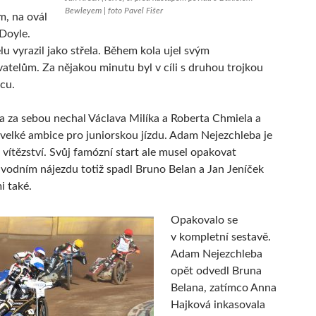
Bewleyem | foto Pavel Fišer
m, na ovál
 Doyle.
u vyrazil jako střela. Během kola ujel svým
atelům. Za nějakou minutu byl v cíli s druhou trojkou
cu.
a za sebou nechal Václava Milíka a Roberta Chmiela a
velké ambice pro juniorskou jízdu. Adam Nejezchleba je
 vítězství. Svůj famózní start ale musel opakovat
úvodním nájezdu totiž spadl Bruno Belan a Jan Jeníček
i také.
Opakovalo se
v kompletní sestavě.
Adam Nejezchleba
opět odvedl Bruna
Belana, zatímco Anna
Hajková inkasovala