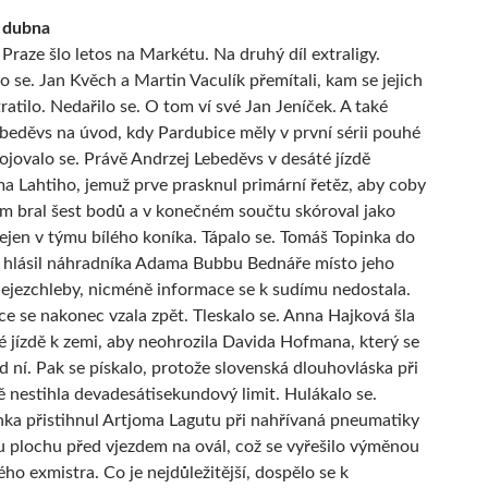
. dubna
 Praze šlo letos na Markétu. Na druhý díl extraligy.
o se. Jan Kvěch a Martin Vaculík přemítali, kam se jejich
ratilo. Nedařilo se. O tom ví své Jan Jeníček. A také
beděvs na úvod, kdy Pardubice měly v první sérii pouhé
ojovalo se. Právě Andrzej Lebeděvs v desáté jízdě
ma Lahtiho, jemuž prve prasknul primární řetěz, aby coby
m bral šest bodů a v konečném součtu skóroval jako
nejen v týmu bílého koníka. Tápalo se. Tomáš Topinka do
 hlásil náhradníka Adama Bubbu Bednáře místo jeho
jezchleby, nicméně informace se k sudímu nedostala.
ace se nakonec vzala zpět. Tleskalo se. Anna Hajková šla
 jízdě k zemi, aby neohrozila Davida Hofmana, který se
ed ní. Pak se pískalo, protože slovenská dlouhovláska při
ě nestihla devadesátisekundový limit. Hulákalo se.
ka přistihnul Artjoma Lagutu při nahřívaná pneumatiky
u plochu před vjezdem na ovál, což se vyřešilo výměnou
ho exmistra. Co je nejdůležitější, dospělo se k