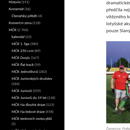
Historie
(191)
dramatické
Komentář
(36)
předčila ne
Čtenářský příběh
(4)
vítězného ko
Komerční zóna
(218)
lotyšské ak
MČR
(2 706)
pouze Slaný
kalendář
(23)
MČR 1. liga
(380)
MČR 250 ccm
(89)
MČR Dvojic
(167)
MČR flat track
(59)
MČR Jednotlivců
(282)
MČR Juniorských družstev
(184)
MČR Juniorů
(359)
MČR Juniorů do 19 let
(138)
MČR Na dlouhé dráze
(123)
MČR Na ledové dráze
(458)
MČR terénních motocyklů
(5)
Žarnovica, Praha