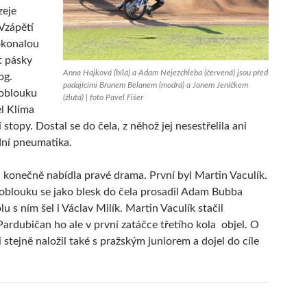
zeje
Vzápětí
okonalou
t pásky
Anna Hajková (bílá) a Adam Nejezchleba (červená) jsou před
og.
padajícími Brunem Belanem (modrá) a Janem Jeníčkem
oblouku
(žlutá) | foto Pavel Fišer
el Klíma
í stopy. Dostal se do čela, z něhož jej nesestřelila ani
dní pneumatika.
 konečně nabídla pravé drama. První byl Martin Vaculík.
blouku se jako blesk do čela prosadil Adam Bubba
u s ním šel i Václav Milík. Martin Vaculík stačil
Pardubičan ho ale v první zatáčce třetího kola objel. O
 stejně naložil také s pražským juniorem a dojel do cíle