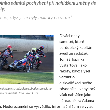
inka odmítá pochybení při nahlášení změny do
dy:
m ho, když ještě byly traktory na dráze.“
Diváci nebyli
samotní, které
pardubický kapitán
zvedl ze sedaček.
Tomáš Topinka
vystartoval jako
rakety, když slyšel
verdikt o
diskvalifikaci svého
závodníka. Nebyl prý
ná) bojuje s Andrzejem Lebeděvsem (žlutá)
elem (modrá) | foto Pavel Fišer
však nahlášen jako
náhradník za Adama
. Nedorozumění se vysvětlilo, informační šum se vyladil