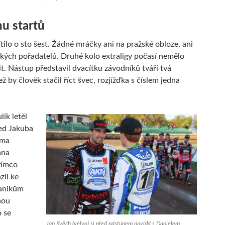
u startů
ítilo o sto šest. Žádné mráčky ani na pražské obloze, ani
ských pořadatelů. Druhé kolo extraligy počasí nemělo
it. Nástup představil dvacítku závodníků tváří tvá
 by člověk stačil říct švec, rozjížďka s číslem jedna
ík letěl
ed Jakuba
ima
ana
tímco
zil ke
anikům
nou
o se
Jan Kvěch (velvo) si před nástupem povídá s Danielem