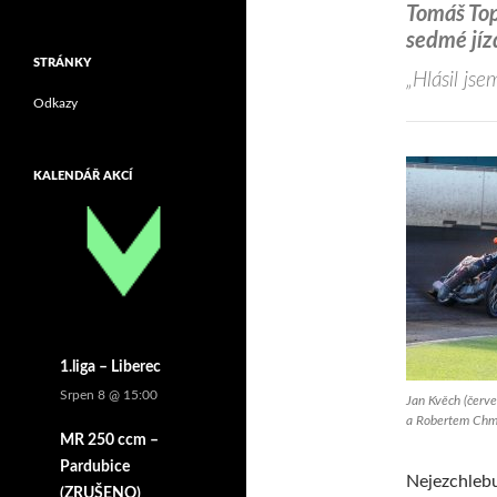
Tomáš Top
sedmé jíz
STRÁNKY
„Hlásil jse
Odkazy
KALENDÁŘ AKCÍ
1.liga – Liberec
Srpen 8 @ 15:00
Jan Kvěch (červe
a Robertem Chmi
MR 250 ccm –
Pardubice
Nejezchlebu
(ZRUŠENO)