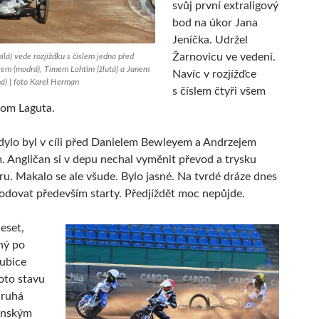
svůj první extraligový
bod na úkor Jana
Jeníčka. Udržel
Žarnovicu ve vedení.
ílá) vede rozjížďku s číslem jedna před
m (modrá), Timem Lahtim (žlutá) a Janem
Navíc v rozjížďce
á) | foto Karel Herman
s číslem čtyři všem
jom Laguta.
ylo byl v cíli před Danielem Bewleyem a Andrzejem
 Angličan si v depu nechal vyměnit převod a trysku
ru. Makalo se ale všude. Bylo jasné. Na tvrdé dráze dnes
dovat především starty. Předjíždět moc nepůjde.
eset,
ný po
dubice
oto stavu
druhá
kánským