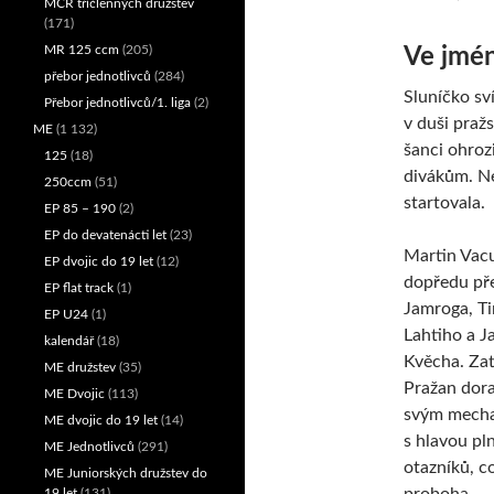
MČR tříčlenných družstev
(171)
MR 125 ccm
(205)
Ve jmén
přebor jednotlivců
(284)
Sluníčko sv
Přebor jednotlivců/1. liga
(2)
v duši praž
ME
(1 132)
šanci ohroz
125
(18)
divákům. Než
250ccm
(51)
startovala.
EP 85 – 190
(2)
EP do devatenácti let
(23)
Martin Vacul
EP dvojic do 19 let
(12)
dopředu př
EP flat track
(1)
Jamroga, T
EP U24
(1)
Lahtiho a J
kalendář
(18)
Kvěcha. Za
ME družstev
(35)
Pražan dora
ME Dvojic
(113)
svým mech
ME dvojic do 19 let
(14)
s hlavou pl
ME Jednotlivců
(291)
otazníků, c
ME Juniorských družstev do
proboha
19 let
(131)