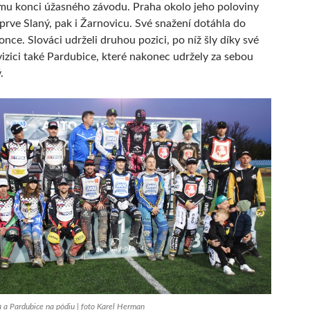
mu konci úžasného závodu. Praha okolo jeho poloviny
jprve Slaný, pak i Žarnovicu. Své snažení dotáhla do
nce. Slováci udrželi druhou pozici, po níž šly díky své
vizici také Pardubice, které nakonec udržely za sebou
.
 a Pardubice na pódiu | foto Karel Herman