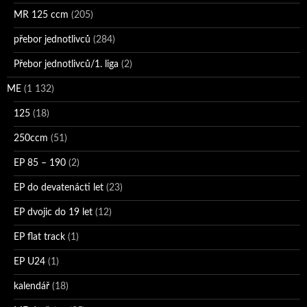
MR 125 ccm
(205)
přebor jednotlivců
(284)
Přebor jednotlivců/1. liga
(2)
ME
(1 132)
125
(18)
250ccm
(51)
EP 85 – 190
(2)
EP do devatenácti let
(23)
EP dvojic do 19 let
(12)
EP flat track
(1)
EP U24
(1)
kalendář
(18)