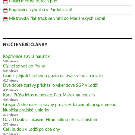
Poláci měli na Borech pré!
Kopřivnice vyhrála i v Pardubicích!
Mistrovský flat track se vrátil do Mariánských Lázní!
NEJČTENĚJŠÍ ČLÁNKY
Kopřivnice slavila hattrick
584 views
Cizinci se valí do Prahy
505 views
Leader přijíždí hájit svou pozici na ovál svého arcirivala
417 views
Dvě dobré zprávy přichází o víkendové SGP v Lodži
406 views
Karel Průša letos nepojede, Petr Marek na podzim
403 views
Gregor Zorko našel správný provázek k rozmotání spleteného
klubíčka pražské juniorky
377 views
David Lizák s Lukášem Hromádkou přepsali historii
377 views
Češi budou v Lodži po oba dny
375 views