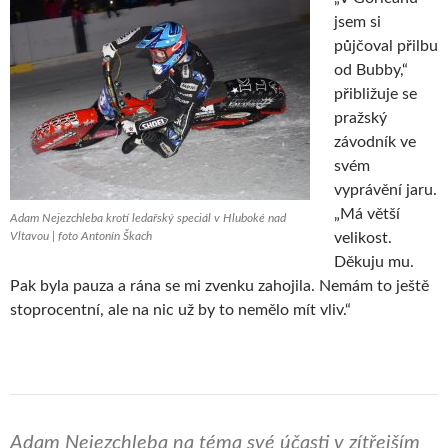
jsem si
půjčoval přilbu
od Bubby,“
přibližuje se
pražský
závodník ve
svém
vyprávění jaru.
„Má větší
Adam Nejezchleba krotí ledařský speciál v Hluboké nad
Vltavou | foto Antonín Škach
velikost.
Děkuju mu.
Pak byla pauza a rána se mi zvenku zahojila. Nemám to ještě
stoprocentní, ale na nic už by to nemělo mít vliv.“
Adam Nejezchleba na téma své účasti v zítřejším