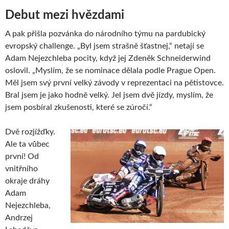
Debut mezi hvězdami
A pak přišla pozvánka do národního týmu na pardubický
evropský challenge. „Byl jsem strašně šťastnej,“ netají se
Adam Nejezchleba pocity, když jej Zdeněk Schneiderwind
oslovil. „Myslím, že se nominace dělala podle Prague Open.
Měl jsem svý první velký závody v reprezentaci na pětistovce.
Bral jsem je jako hodně velký. Jel jsem dvě jízdy, myslím, že
jsem posbíral zkušenosti, které se zúročí.“
Dvě rozjížďky.
Ale ta vůbec
první! Od
vnitřního
okraje dráhy
Adam
Nejezchleba,
Andrzej