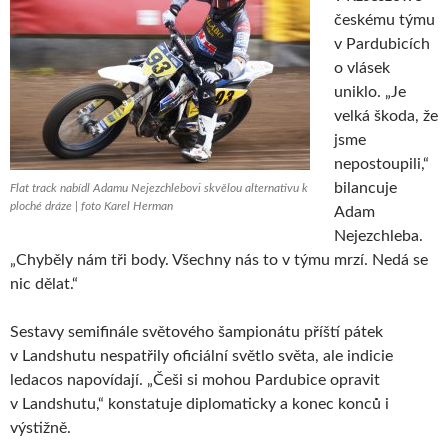
českému týmu
v Pardubicích
o vlásek
uniklo. „Je
velká škoda, že
jsme
nepostoupili,“
bilancuje
Flat track nabídl Adamu Nejezchlebovi skvělou alternativu k
ploché dráze | foto Karel Herman
Adam
Nejezchleba.
„Chyběly nám tři body. Všechny nás to v týmu mrzí. Nedá se
nic dělat.“
Sestavy semifinále světového šampionátu příští pátek
v Landshutu nespatřily oficiální světlo světa, ale indicie
ledacos napovídají. „Češi si mohou Pardubice opravit
v Landshutu,“ konstatuje diplomaticky a konec konců i
výstižně.