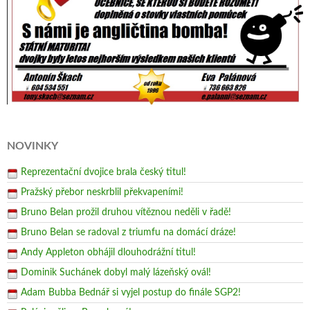
NOVINKY
Reprezentační dvojice brala český titul!
Pražský přebor neskrblil překvapeními!
Bruno Belan prožil druhou vítěznou neděli v řadě!
Bruno Belan se radoval z triumfu na domácí dráze!
Andy Appleton obhájil dlouhodrážní titul!
Dominik Suchánek dobyl malý lázeňský ovál!
Adam Bubba Bednář si vyjel postup do finále SGP2!