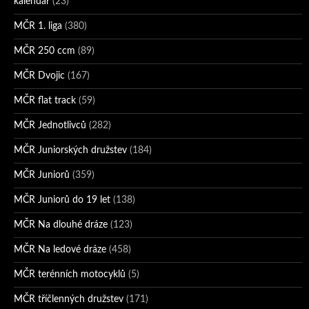
kalendář
(23)
MČR 1. liga
(380)
MČR 250 ccm
(89)
MČR Dvojic
(167)
MČR flat track
(59)
MČR Jednotlivců
(282)
MČR Juniorských družstev
(184)
MČR Juniorů
(359)
MČR Juniorů do 19 let
(138)
MČR Na dlouhé dráze
(123)
MČR Na ledové dráze
(458)
MČR terénních motocyklů
(5)
MČR tříčlenných družstev
(171)