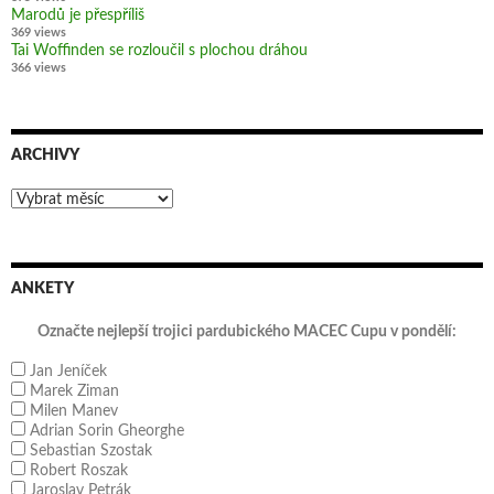
Marodů je přespříliš
369 views
Tai Woffinden se rozloučil s plochou dráhou
366 views
ARCHIVY
Archivy
ANKETY
Označte nejlepší trojici pardubického MACEC Cupu v pondělí:
Jan Jeníček
Marek Ziman
Milen Manev
Adrian Sorin Gheorghe
Sebastian Szostak
Robert Roszak
Jaroslav Petrák