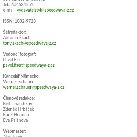
Tel.: 604534551
e-mail:
vydavatelstvi@speedwaya-z.cz
ISSN: 1802-9728
Šéfredaktor:
Antonín Škach
tony.skach@speedwaya-z.cz
Vedoucí fotograf:
Pavel Fišer
pavel.fiser@speedwaya-z.cz
Kancelář Německo:
Werner Schauer
werner.schauer@speedwaya-z.cz
Členové redakce:
Kiril Ianatchkov
Zdeněk Hrbáček
Karel Herman
Eva Palánová
Webmaster:
Aleš Zemina