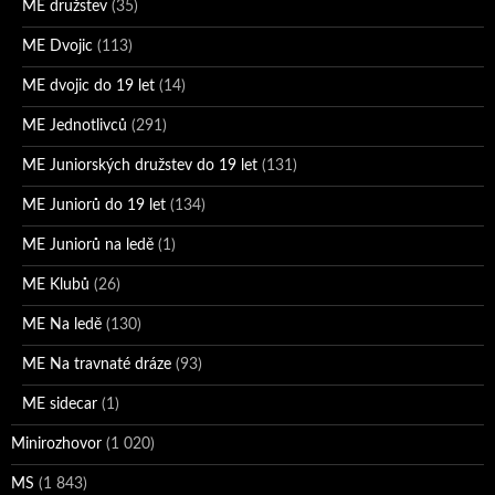
ME družstev
(35)
ME Dvojic
(113)
ME dvojic do 19 let
(14)
ME Jednotlivců
(291)
ME Juniorských družstev do 19 let
(131)
ME Juniorů do 19 let
(134)
ME Juniorů na ledě
(1)
ME Klubů
(26)
ME Na ledě
(130)
ME Na travnaté dráze
(93)
ME sidecar
(1)
Minirozhovor
(1 020)
MS
(1 843)