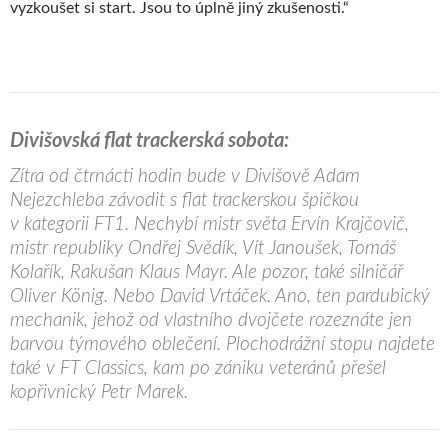
vyzkoušet si start. Jsou to úplně jiný zkušenosti.“
Divišovská flat trackerská sobota:
Zítra od čtrnácti hodin bude v Divišově Adam
Nejezchleba závodit s flat trackerskou špičkou
v kategorii FT1. Nechybí mistr světa Ervín Krajčovič,
mistr republiky Ondřej Svědík, Vít Janoušek, Tomáš
Kolařík, Rakušan Klaus Mayr. Ale pozor, také silničář
Oliver König. Nebo David Vrtáček. Ano, ten pardubický
mechanik, jehož od vlastního dvojčete rozeznáte jen
barvou týmového oblečení. Plochodrážní stopu najdete
také v FT Classics, kam po zániku veteránů přešel
kopřivnický Petr Marek.