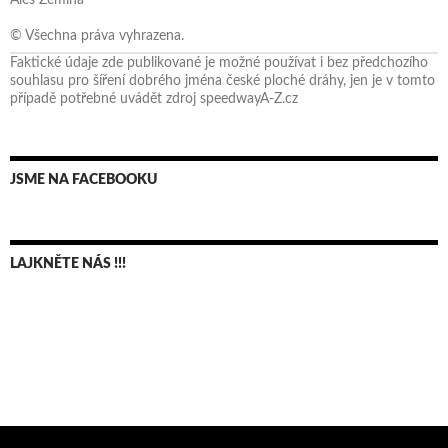
© Všechna práva vyhrazena.
Faktické údaje zde publikované je možné používat i bez předchozího
souhlasu pro šíření dobrého jména české ploché dráhy, jen je v tomto
případě potřebné uvádět zdroj speedwayA-Z.cz
JSME NA FACEBOOKU
LAJKNĚTE NÁS !!!