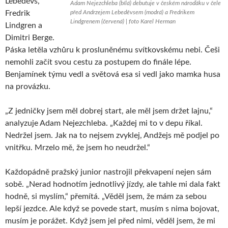
Lebeděvs,
Adam Nejezchleba (bílá) debutuje v českém nároďáku v čele
Fredrik
před Andrzejem Lebeděvsem (modrá) a Fredrikem
Lindgrenem (červená) | foto Karel Herman
Lindgren a
Dimitri Berge.
Páska letěla vzhůru k prosluněnému svítkovskému nebi. Češi
nemohli začít svou cestu za postupem do finále lépe.
Benjamínek týmu vedl a světová esa si vedl jako mamka husa
na provázku.
„Z jedničky jsem měl dobrej start, ale měl jsem držet lajnu,“
analyzuje Adam Nejezchleba. „Každej mi to v depu říkal.
Nedržel jsem. Jak na to nejsem zvyklej, Andžejs mě podjel po
vnitřku. Mrzelo mě, že jsem ho neudržel.“
Každopádně pražský junior nastrojil překvapení nejen sám
sobě. „Nerad hodnotím jednotlivý jízdy, ale tahle mi dala fakt
hodně, si myslím,“ přemítá. „Věděl jsem, že mám za sebou
lepší jezdce. Ale když se povede start, musím s nima bojovat,
musím je porážet. Když jsem jel před nimi, věděl jsem, že mi