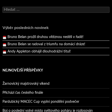
Bruno Belan se radoval z triumfu na domácí dráze!
Andy Appleton obhájil dlouhodrážní titul!
Vyhledávání
Reprezentační dvojice brala český titul!
Pražský přebor neskrblil překvapeními!
Výběr posledních novinek
Bruno Belan prožil druhou vítěznou neděli v řadě!
Bruno Belan se radoval z triumfu na domácí dráze!
Andy Appleton obhájil dlouhodrážní titul!
Reprezentační dvojice brala český titul!
NEJNOVĚJŠÍ PŘÍSPĚVKY
Žarnovický majstrovský víkend
Přichází čas českého finále
Pardubický MACEC Cup vyplní pondělní podvečer
Boj o poslední volné místo světového poháru je rozlosován