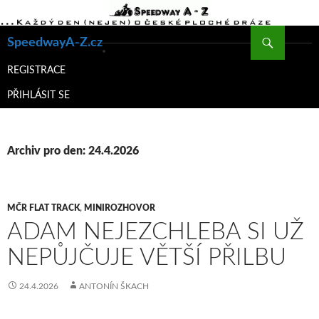
Hledat
SpeedwayA-Z.cz
PŘEJÍT
K
REGISTRACE
OBSAHU
PŘIHLÁSIT SE
WEBU
Archiv pro den: 24.4.2026
MČR FLAT TRACK
,
MINIROZHOVOR
ADAM NEJEZCHLEBA SI UŽ
NEPŮJČUJE VĚTŠÍ PŘILBU
24.4.2026
ANTONÍN ŠKACH