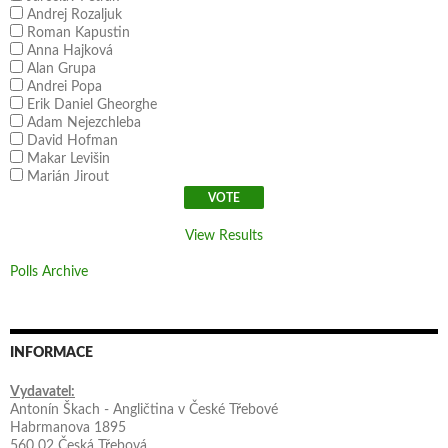
Andrej Rozaljuk
Roman Kapustin
Anna Hajková
Alan Grupa
Andrei Popa
Erik Daniel Gheorghe
Adam Nejezchleba
David Hofman
Makar Levišin
Marián Jirout
View Results
Polls Archive
INFORMACE
Vydavatel:
Antonín Škach - Angličtina v České Třebové
Habrmanova 1895
560 02 Česká Třebová