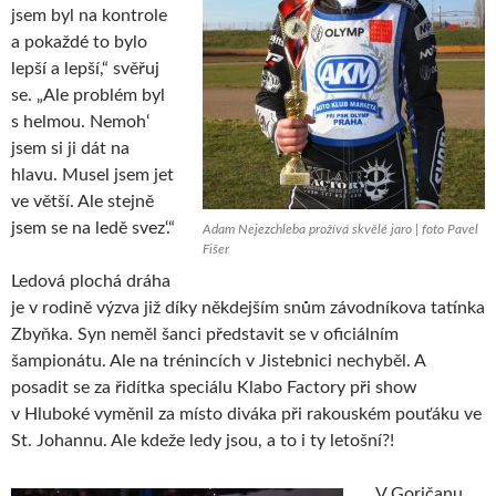
jsem byl na kontrole
a pokaždé to bylo
lepší a lepší,“ svěřuj
se. „Ale problém byl
s helmou. Nemoh‘
jsem si ji dát na
hlavu. Musel jsem jet
ve větší. Ale stejně
jsem se na ledě svez‘.“
Adam Nejezchleba prožívá skvělé jaro | foto Pavel
Fišer
Ledová plochá dráha
je v rodině výzva již díky někdejším snům závodníkova tatínka
Zbyňka. Syn neměl šanci představit se v oficiálním
šampionátu. Ale na trénincích v Jistebnici nechyběl. A
posadit se za řidítka speciálu Klabo Factory při show
v Hluboké vyměnil za místo diváka při rakouském pouťáku ve
St. Johannu. Ale kdeže ledy jsou, a to i ty letošní?!
„V Goričanu