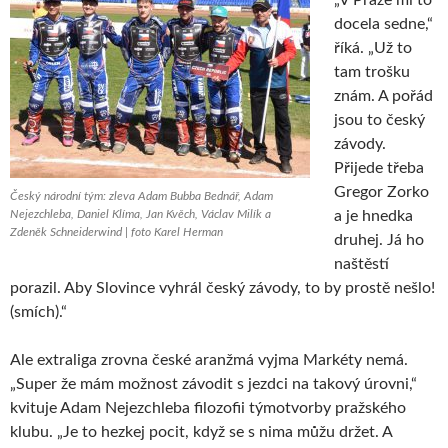
docela sedne,“
říká. „Už to
tam trošku
znám. A pořád
jsou to český
závody.
Přijede třeba
Gregor Zorko
Český národní tým: zleva Adam Bubba Bednář, Adam
Nejezchleba, Daniel Klíma, Jan Kvěch, Václav Milík a
a je hnedka
Zdeněk Schneiderwind | foto Karel Herman
druhej. Já ho
naštěstí
porazil. Aby Slovince vyhrál český závody, to by prostě nešlo!
(smích).“
Ale extraliga zrovna české aranžmá vyjma Markéty nemá.
„Super že mám možnost závodit s jezdci na takový úrovni,“
kvituje Adam Nejezchleba filozofii týmotvorby pražského
klubu. „Je to hezkej pocit, když se s nima můžu držet. A