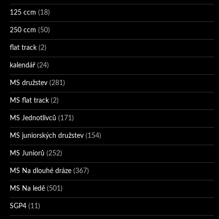
125 ccm
(18)
250 ccm
(50)
flat track
(2)
kalendář
(24)
MS družstev
(281)
MS flat track
(2)
MS Jednotlivců
(171)
MS juniorských družstev
(154)
MS Juniorů
(252)
MS Na dlouhé dráze
(367)
MS Na ledě
(501)
SGP4
(11)