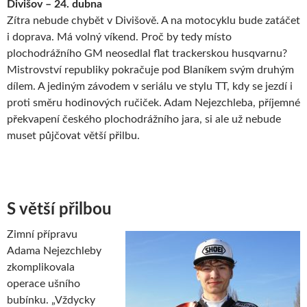
Divišov – 24. dubna
Zítra nebude chybět v Divišově. A na motocyklu bude zatáčet
i doprava. Má volný víkend. Proč by tedy místo
plochodrážního GM neosedlal flat trackerskou husqvarnu?
Mistrovství republiky pokračuje pod Blaníkem svým druhým
dílem. A jediným závodem v seriálu ve stylu TT, kdy se jezdí i
proti směru hodinových ručiček. Adam Nejezchleba, příjemné
překvapení českého plochodrážního jara, si ale už nebude
muset půjčovat větší přilbu.
S větší přilbou
Zimní přípravu
Adama Nejezchleby
zkomplikovala
operace ušního
bubínku. „Vždycky