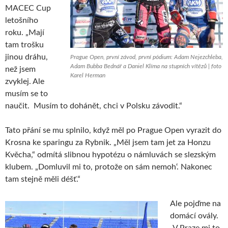
MACEC Cup
letošního
roku. „Mají
tam trošku
jinou dráhu,
Prague Open, první závod, první pódium: Adam Nejezchleba,
Adam Bubba Bednář a Daniel Klíma na stupních vítězů | foto
než jsem
Karel Herman
zvyklej. Ale
musím se to
naučit. Musím to dohánět, chci v Polsku závodit.“
Tato přání se mu splnilo, když měl po Prague Open vyrazit do
Krosna ke sparingu za Rybnik. „Měl jsem tam jet za Honzu
Kvěcha,“ odmítá slibnou hypotézu o námluvách se slezským
klubem. „Domluvil mi to, protože on sám nemoh‘. Nakonec
tam stejně měli déšť.“
Ale pojďme na
domácí ovály.
„V Praze mi to