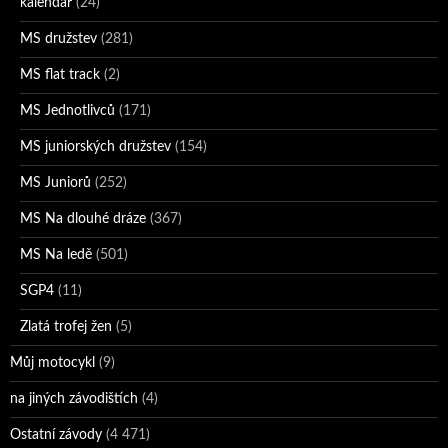
kalendář
(24)
MS družstev
(281)
MS flat track
(2)
MS Jednotlivců
(171)
MS juniorských družstev
(154)
MS Juniorů
(252)
MS Na dlouhé dráze
(367)
MS Na ledě
(501)
SGP4
(11)
Zlatá trofej žen
(5)
Můj motocykl
(9)
na jiných závodištích
(4)
Ostatní závody
(4 471)