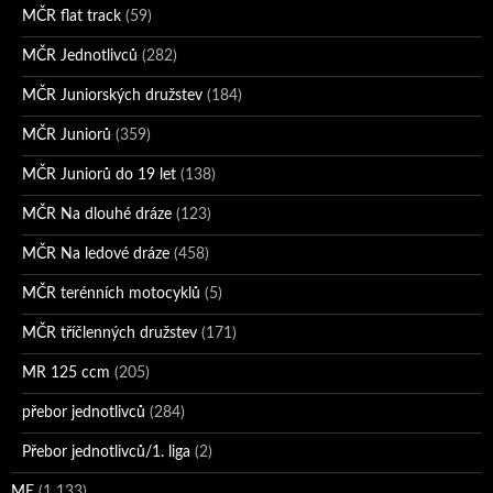
MČR flat track
(59)
MČR Jednotlivců
(282)
MČR Juniorských družstev
(184)
MČR Juniorů
(359)
MČR Juniorů do 19 let
(138)
MČR Na dlouhé dráze
(123)
MČR Na ledové dráze
(458)
MČR terénních motocyklů
(5)
MČR tříčlenných družstev
(171)
MR 125 ccm
(205)
přebor jednotlivců
(284)
Přebor jednotlivců/1. liga
(2)
ME
(1 133)