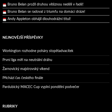
Bruno Belan prožil druhou vítěznou neděli v řadě!
Bruno Belan se radoval z triumfu na domácí dráze!
Andy Appleton obhájil dlouhodrážní titul!
Reprezentační dvojice brala český titul!
NEJNOVĚJŠÍ PŘÍSPĚVKY
Workington rozhodne poháry stopětadvacítek
První liga míří na neutrální dráhu
Žarnovický majstrovský víkend
Přichází čas českého finále
Pardubický MACEC Cup vyplní pondělní podvečer
RUBRIKY