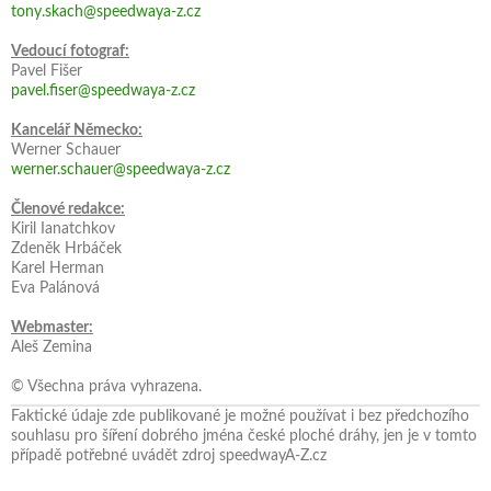
tony.skach@speedwaya-z.cz
Vedoucí fotograf:
Pavel Fišer
pavel.fiser@speedwaya-z.cz
Kancelář Německo:
Werner Schauer
werner.schauer@speedwaya-z.cz
Členové redakce:
Kiril Ianatchkov
Zdeněk Hrbáček
Karel Herman
Eva Palánová
Webmaster:
Aleš Zemina
© Všechna práva vyhrazena.
Faktické údaje zde publikované je možné používat i bez předchozího
souhlasu pro šíření dobrého jména české ploché dráhy, jen je v tomto
případě potřebné uvádět zdroj speedwayA-Z.cz