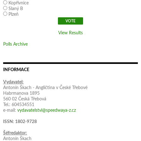
Kopřivnice
Slaný B
Plzeň
View Results
Polls Archive
INFORMACE
Vydavatel:
Antonín Škach - Angličtina v České Třebové
Habrmanova 1895
560 02 Česká Třebová
Tel.: 604534551
e-mail:
vydavatelstvi@speedwaya-z.cz
ISSN: 1802-9728
Šéfredaktor:
Antonín Škach