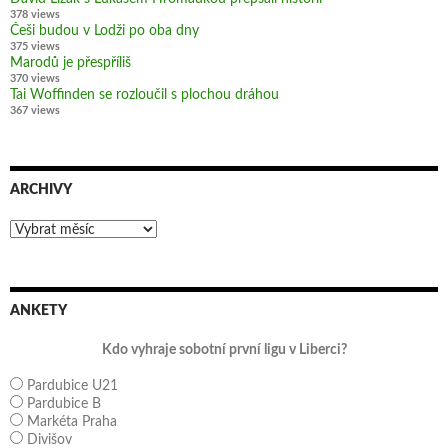
378 views
Češi budou v Lodži po oba dny
375 views
Marodů je přespříliš
370 views
Tai Woffinden se rozloučil s plochou dráhou
367 views
ARCHIVY
Archivy
ANKETY
Kdo vyhraje sobotní první ligu v Liberci?
Pardubice U21
Pardubice B
Markéta Praha
Divišov