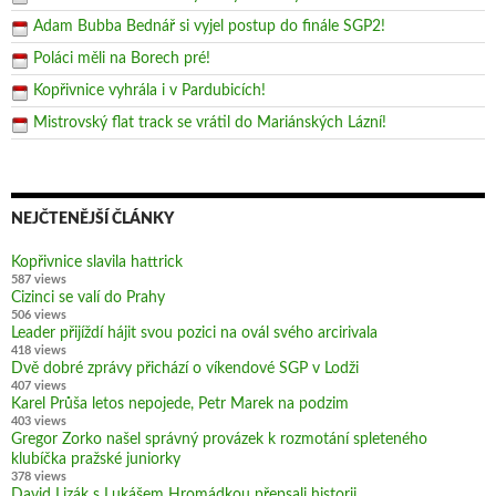
Adam Bubba Bednář si vyjel postup do finále SGP2!
Poláci měli na Borech pré!
Kopřivnice vyhrála i v Pardubicích!
Mistrovský flat track se vrátil do Mariánských Lázní!
NEJČTENĚJŠÍ ČLÁNKY
Kopřivnice slavila hattrick
587 views
Cizinci se valí do Prahy
506 views
Leader přijíždí hájit svou pozici na ovál svého arcirivala
418 views
Dvě dobré zprávy přichází o víkendové SGP v Lodži
407 views
Karel Průša letos nepojede, Petr Marek na podzim
403 views
Gregor Zorko našel správný provázek k rozmotání spleteného
klubíčka pražské juniorky
378 views
David Lizák s Lukášem Hromádkou přepsali historii