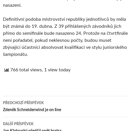
nasazení.
Definitivní podoba mistrovství republiky jednotlivců by měla
být známá do 19. dubna. Z 39 přihlášených závodníků jich
přímo do semifinále bude nasazeno 24. Protože na čtvrtfinále
není pořadatel, pokud neklesnou počty, budou muset
zbývající účastníci absolvovat kvalifikaci ve stylu juniorského
šampionátu.
766 total views, 1 view today
PŘEDCHOZÍ PŘÍSPĚVEK
Navigace
Zdeněk Schneiderwind je on line
pro
DALŠÍ PŘÍSPĚVEK
Jan Klatovský předčil opět bratra