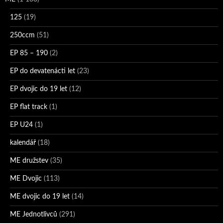
125
(19)
250ccm
(51)
EP 85 – 190
(2)
EP do devatenácti let
(23)
EP dvojic do 19 let
(12)
EP flat track
(1)
EP U24
(1)
kalendář
(18)
ME družstev
(35)
ME Dvojic
(113)
ME dvojic do 19 let
(14)
ME Jednotlivců
(291)