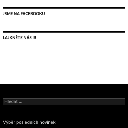
JSME NA FACEBOOKU
LAJKNĚTE NÁS !!!
Bruno Belan se radoval z triumfu na domácí dráze!
Vyhledávání
Andy Appleton obhájil dlouhodrážní titul!
Reprezentační dvojice brala český titul!
Výběr posledních novinek
Pražský přebor neskrblil překvapeními!