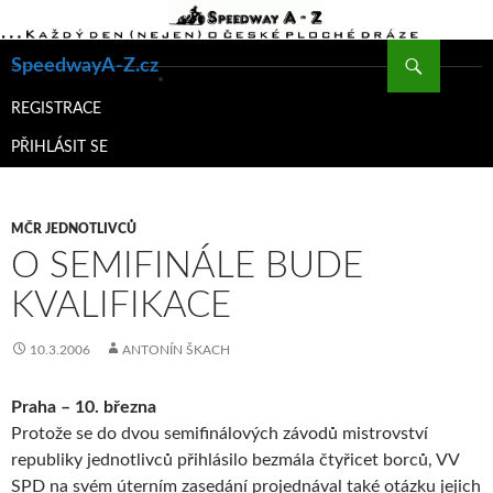
Hledat
SpeedwayA-Z.cz
PŘEJÍT
K
REGISTRACE
OBSAHU
PŘIHLÁSIT SE
WEBU
MČR JEDNOTLIVCŮ
O SEMIFINÁLE BUDE
KVALIFIKACE
10.3.2006
ANTONÍN ŠKACH
Praha – 10. března
Protože se do dvou semifinálových závodů mistrovství
republiky jednotlivců přihlásilo bezmála čtyřicet borců, VV
SPD na svém úterním zasedání projednával také otázku jejich