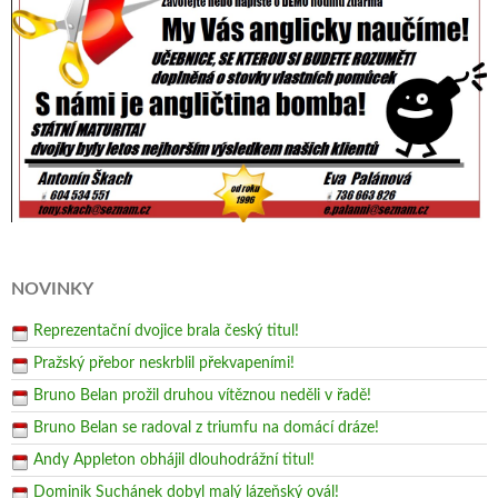
NOVINKY
Reprezentační dvojice brala český titul!
Pražský přebor neskrblil překvapeními!
Bruno Belan prožil druhou vítěznou neděli v řadě!
Bruno Belan se radoval z triumfu na domácí dráze!
Andy Appleton obhájil dlouhodrážní titul!
Dominik Suchánek dobyl malý lázeňský ovál!