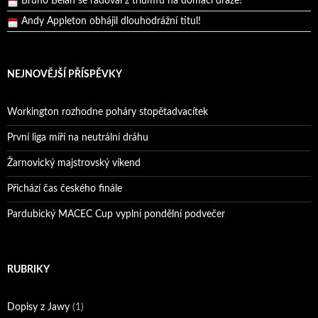
Andy Appleton obhájil dlouhodrážní titul!
Reprezentační dvojice brala český titul!
NEJNOVĚJŠÍ PŘÍSPĚVKY
Workington rozhodne poháry stopětadvacítek
První liga míří na neutrální dráhu
Žarnovický majstrovský víkend
Přichází čas českého finále
Pardubický MACEC Cup vyplní pondělní podvečer
RUBRIKY
Dopisy z Jawy
(1)