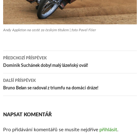
Andy Appleton na cestě za českým titulem | foto Pavel Fišer
PŘEDCHOZÍ PŘÍSPĚVEK
Navigace
Dominik Suchánek dobyl malý lázeňský ovál!
pro
DALŠÍ PŘÍSPĚVEK
příspěvek
Bruno Belan se radoval z triumfu na domácí dráze!
NAPSAT KOMENTÁŘ
Pro přidávání komentářů se musíte nejdříve
přihlásit
.