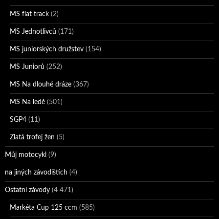
MS flat track
(2)
MS Jednotlivců
(171)
MS juniorských družstev
(154)
MS Juniorů
(252)
MS Na dlouhé dráze
(367)
MS Na ledě
(501)
SGP4
(11)
Zlatá trofej žen
(5)
Můj motocykl
(9)
na jiných závodištích
(4)
Ostatní závody
(4 471)
Markéta Cup 125 ccm
(585)