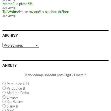
375 views
Marodů je přespříliš
370 views
Tai Woffinden se rozloučil s plochou dráhou
367 views
ARCHIVY
Archivy
ANKETY
Kdo vyhraje sobotní první ligu v Liberci?
Pardubice U21
Pardubice B
Markéta Praha
Divišov
Kopřivnice
Slaný B