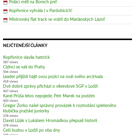
Poláci měli na Borech pré!
Kopřivnice vyhrála i v Pardubicích!
Mistrovský flat track se vrátil do Mariánských Lázní!
NEJČTENĚJŠÍ ČLÁNKY
Kopřivnice slavila hattrick
587 views
Cizinci se valí do Prahy
506 views
Leader přijíždí hájit svou pozici na ovál svého arcirivala
418 views
Dvě dobré zprávy přichází o víkendové SGP v Lodži
407 views
Karel Průša letos nepojede, Petr Marek na podzim
403 views
Gregor Zorko našel správný provázek k rozmotání spleteného
klubíčka pražské juniorky
378 views
David Lizák s Lukášem Hromádkou přepsali historii
378 views
Češi budou v Lodži po oba dny