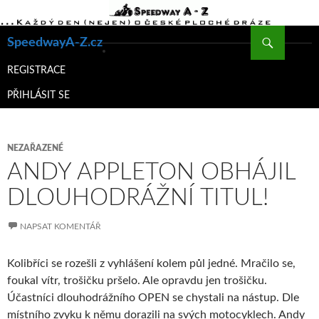
Hledat
SpeedwayA-Z.cz
PŘEJÍT
K
REGISTRACE
OBSAHU
PŘIHLÁSIT SE
WEBU
NEZAŘAZENÉ
ANDY APPLETON OBHÁJIL
DLOUHODRÁŽNÍ TITUL!
NAPSAT KOMENTÁŘ
Kolibříci se rozešli z vyhlášení kolem půl jedné. Mračilo se,
foukal vítr, trošičku pršelo. Ale opravdu jen trošičku.
Účastníci dlouhodrážního OPEN se chystali na nástup. Dle
místního zvyku k němu dorazili na svých motocyklech. Andy