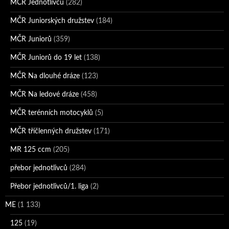
MČR Jednotlivců
(282)
MČR Juniorských družstev
(184)
MČR Juniorů
(359)
MČR Juniorů do 19 let
(138)
MČR Na dlouhé dráze
(123)
MČR Na ledové dráze
(458)
MČR terénních motocyklů
(5)
MČR tříčlenných družstev
(171)
MR 125 ccm
(205)
přebor jednotlivců
(284)
Přebor jednotlivců/1. liga
(2)
ME
(1 133)
125
(19)