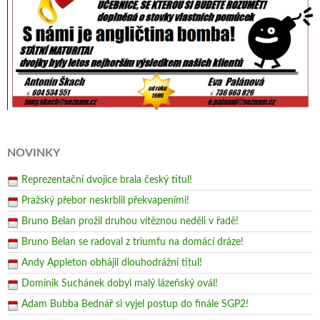
NOVINKY
Reprezentační dvojice brala český titul!
Pražský přebor neskrblil překvapeními!
Bruno Belan prožil druhou vítěznou neděli v řadě!
Bruno Belan se radoval z triumfu na domácí dráze!
Andy Appleton obhájil dlouhodrážní titul!
Dominik Suchánek dobyl malý lázeňský ovál!
Adam Bubba Bednář si vyjel postup do finále SGP2!