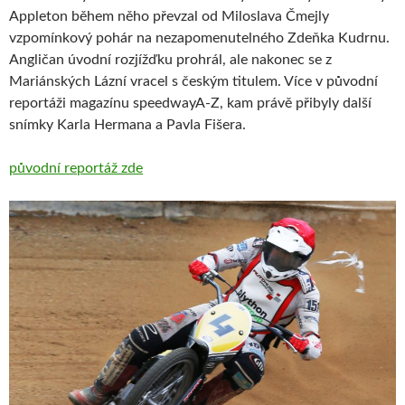
Appleton během něho převzal od Miloslava Čmejly
vzpomínkový pohár na nezapomenutelného Zdeňka Kudrnu.
Angličan úvodní rozjížďku prohrál, ale nakonec se z
Mariánských Lázní vracel s českým titulem. Více v původní
reportáži magazínu speedwayA-Z, kam právě přibyly další
snímky Karla Hermana a Pavla Fišera.
původní reportáž zde