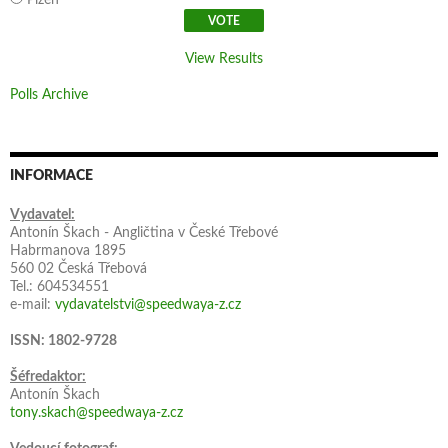
Plzeň
View Results
Polls Archive
INFORMACE
Vydavatel:
Antonín Škach - Angličtina v České Třebové
Habrmanova 1895
560 02 Česká Třebová
Tel.: 604534551
e-mail:
vydavatelstvi@speedwaya-z.cz
ISSN: 1802-9728
Šéfredaktor:
Antonín Škach
tony.skach@speedwaya-z.cz