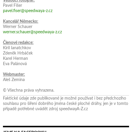
Vedoucí fotograf:
Pavel Fišer
pavel.fiser@speedwaya-z.cz
Kancelář Německo:
Werner Schauer
werner.schauer@speedwaya-z.cz
Členové redakce:
Kiril Ianatchkov
Zdeněk Hrbáček
Karel Herman
Eva Palánová
Webmaster:
Aleš Zemina
© Všechna práva vyhrazena.
Faktické údaje zde publikované je možné používat i bez předchozího
souhlasu pro šíření dobrého jména české ploché dráhy, jen je v tomto
případě potřebné uvádět zdroj speedwayA-Z.cz