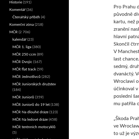
Historie
(191)
Pro Prahu d
Komentář
(36)
původně di
Čtenářský příběh
(4)
kartu, než p
Komerční zóna
(218)
zranění nas
MČR
(2 706)
hlavní patn
kalendář
(23)
Skončil čtr
MČR 1. liga
(380)
V Mancheste
MČR 250 ccm
(89)
last chance.
MČR Dvojic
(167)
sedmý, dru
MČR flat track
(59)
dvanáctý. V
MČR Jednotlivců
(282)
Wroclawi o
MČR Juniorských družstev
účinkoval v 
(184)
poslední ša
MČR Juniorů
(359)
mu patřila 
MČR Juniorů do 19 let
(138)
MČR Na dlouhé dráze
(123)
„Škoda Prah
MČR Na ledové dráze
(458)
ve Wroclawi
MČR terénních motocyklů
(5)
to už je výz