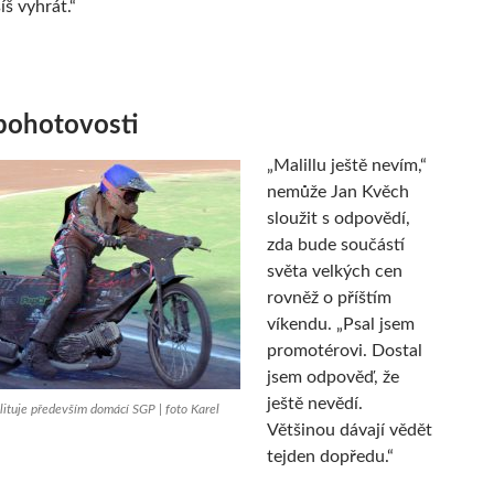
š vyhrát.“
 pohotovosti
„Malillu ještě nevím,“
nemůže Jan Kvěch
sloužit s odpovědí,
zda bude součástí
světa velkých cen
rovněž o příštím
víkendu. „Psal jsem
promotérovi. Dostal
jsem odpověď, že
ještě nevědí.
lituje především domácí SGP | foto Karel
Většinou dávají vědět
tejden dopředu.“