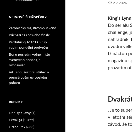
2.7.2026
Reprezentační dvojice
brala český titul!
NEJNOVĚJŠÍ PŘÍSPĚVKY
King’s Lynn
Do seriálu 
Žarnovický majstrovský víkend
challenge, 
Přichází čas českého finále
náhradník. 
Pardubický MACEC Cup
úvodní velk
vyplní pondělní podvečer
třináctou p
Boj o poslední volné místo
světového poháru je
magazínu sp
rozlosován
prozatím of
Vít Janoušek bral stříbro v
premiérovém evropském
poháru
Dvakrát
RUBRIKY
„Je to supe
Dopisy z Jawy
(1)
v letošní s
Extraliga
(1 099)
závod. Je to
Grand Prix
(633)