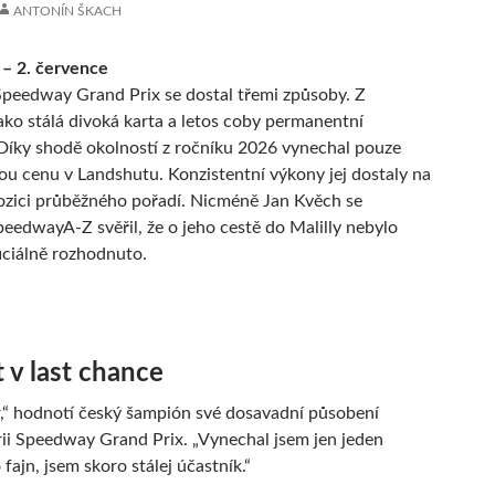
ANTONÍN ŠKACH
 – 2. července
Speedway Grand Prix se dostal třemi způsoby. Z
jako stálá divoká karta a letos coby permanentní
Díky shodě okolností z ročníku 2026 vynechal pouze
ou cenu v Landshutu. Konzistentní výkony jej dostaly na
ozici průběžného pořadí. Nicméně Jan Kvěch se
eedwayA-Z svěřil, že o jeho cestě do Malilly nebylo
iciálně rozhodnuto.
 v last chance
r,“ hodnotí český šampión své dosavadní působení
érii Speedway Grand Prix. „Vynechal jsem jen jeden
 fajn, jsem skoro stálej účastník.“