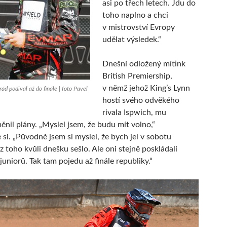
asi po třech letech. Jdu do
toho naplno a chci
v mistrovství Evropy
udělat výsledek.“
Dnešní odložený mítink
British Premiership,
v němž jehož King’s Lynn
ád podíval až do finále | foto Pavel
hostí svého odvěkého
rivala Ispwich, mu
nil plány. „Myslel jsem, že budu mít volno,“
si. „Původně jsem si myslel, že bych jel v sobotu
 z toho kvůli dnešku sešlo. Ale oni stejně poskládali
juniorů. Tak tam pojedu až finále republiky.“