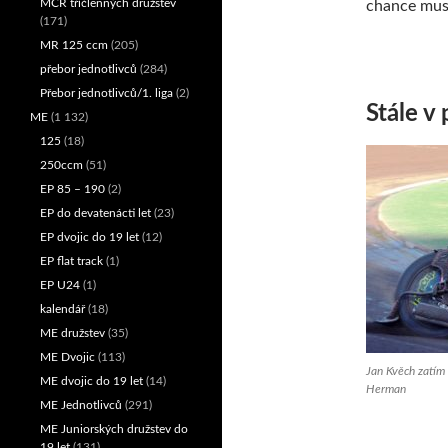
MČR tříčlenných družstev
chance musí
(171)
MR 125 ccm
(205)
přebor jednotlivců
(284)
Přebor jednotlivců/1. liga
(2)
Stále v
ME
(1 132)
125
(18)
250ccm
(51)
EP 85 – 190
(2)
EP do devatenácti let
(23)
EP dvojic do 19 let
(12)
EP flat track
(1)
EP U24
(1)
kalendář
(18)
ME družstev
(35)
ME Dvojic
(113)
Jan Kvěch zatím 
ME dvojic do 19 let
(14)
Herman
ME Jednotlivců
(291)
ME Juniorských družstev do
19 let
(131)