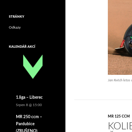
STRÁNKY
Odkazy
KALENDÁŘ AKCÍ
Jan Kvěch letos o
1.liga – Liberec
Srpen 8 @ 15:00
MR 125 CCM
MR 250 ccm –
KOLI
Pardubice
(ZRUŠENO)