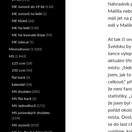
Náhradník p
ME Juniorů do 19 let
(134)
Malilla nebo
ME Juniorů na ledě
(1)
máš jet na p
ME Klubů
(26)
měl v Malill
ME Na ledě
(130)
ME Na travnaté dráze
(93)
Ať tak či on
ME sidecar
(1)
Švédsku by 
Minirozhovor
(1 020)
šance vylepš
MS
(1 843)
aktuální tři
125 ccm
(18)
místo. „Nek
250 ccm
(50)
jsem, jak to
flat track
(2)
celkově,“ př
kalendář
(24)
že není fa
MS družstev
(281)
statistiky. 
MS flat track
(2)
že jsem byl
MS Jednotlivců
(171)
pořád okol
MS juniorských družstev
místa. Dost
(154)
se do last 
MS Juniorů
(252)
uvidíme, kol