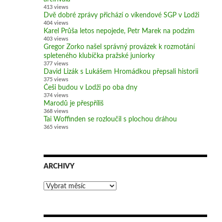
413 views
Dvě dobré zprávy přichází o víkendové SGP v Lodži
404 views
Karel Průša letos nepojede, Petr Marek na podzim
403 views
Gregor Zorko našel správný provázek k rozmotání
spleteného klubíčka pražské juniorky
377 views
David Lizák s Lukášem Hromádkou přepsali historii
375 views
Češi budou v Lodži po oba dny
374 views
Marodů je přespříliš
368 views
Tai Woffinden se rozloučil s plochou dráhou
365 views
ARCHIVY
Archivy