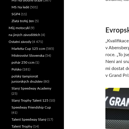
MS Na dlouhé dráze
(367)
MS Na ledě
(501)
SGP4
(11)
Zlatá trofej žen
(5)
Můj motocykl
(9)
Evrops
na jiných závodištích
(4)
„Kvalifikac
Ostatní závody
(4 471)
v Abensberg
Markéta Cup 125 ccm
(585)
roce. „To js
Mistrovství Slovenska
(54)
Není ani sn
pohár 250 ccm
(1)
mi dostat d
Polsko
(181)
v Grand Pr
polský šampionát
juniorských družstev
(80)
Slaný Speedway Academy
(25)
Slaný Trophy Talent 125
(10)
Speedway Friendship Cup
(41)
Talent Speedway Slaný
(17)
Talent Trophy
(14)