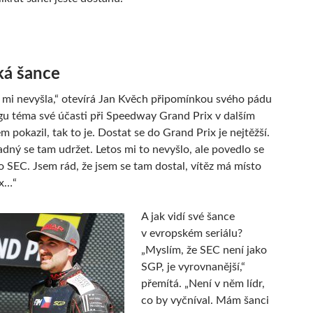
ká šance
e mi nevyšla,“ otevírá Jan Kvěch připomínkou svého pádu
u téma své účasti při Speedway Grand Prix v dalším
em pokazil, tak to je. Dostat se do Grand Prix je nejtěžší.
adný se tam udržet. Letos mi to nevyšlo, ale povedlo se
o SEC. Jsem rád, že jsem se tam dostal, vítěz má místo
ix…“
A jak vidí své šance
v evropském seriálu?
„Myslím, že SEC není jako
SGP, je vyrovnanější,“
přemítá. „Není v něm lídr,
co by vyčníval. Mám šanci