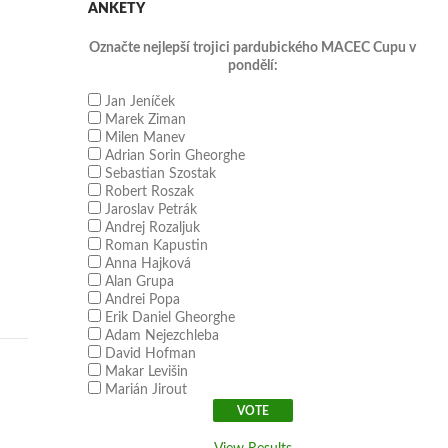
ANKETY
Označte nejlepší trojici pardubického MACEC Cupu v
pondělí:
Jan Jeníček
Marek Ziman
Milen Manev
Adrian Sorin Gheorghe
Sebastian Szostak
Robert Roszak
Jaroslav Petrák
Andrej Rozaljuk
Roman Kapustin
Anna Hajková
Alan Grupa
Andrei Popa
Erik Daniel Gheorghe
Adam Nejezchleba
David Hofman
Makar Levišin
Marián Jirout