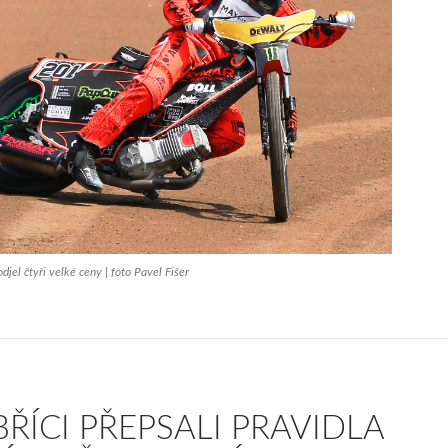
djel čtyři velké ceny | foto Pavel Fišer
BŘÍCI PŘEPSALI PRAVIDLA