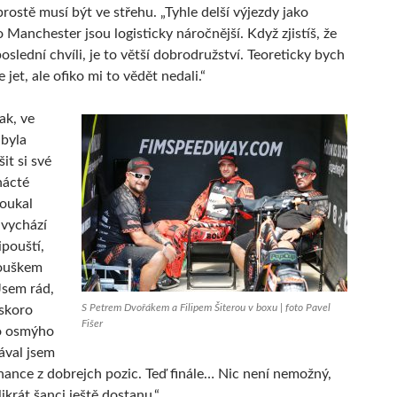
rostě musí být ve střehu. „Tyhle delší výjezdy jako
 Manchester jsou logisticky náročnější. Když zjistíš, že
oslední chvíli, je to větší dobrodružství. Teoreticky bych
e jet, ale ofiko mi to vědět nedali.“
ak, ve
byla
it si své
nácté
oukal
 vychází
ipouští,
nouškem
„Jsem rád,
S Petrem Dvořákem a Filipem Šiterou v boxu | foto Pavel
 skoro
Fišer
o osmýho
ával jsem
chance z dobrejch pozic. Teď finále… Nic není nemožný,
ikrát šanci ještě dostanu.“