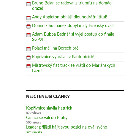
Bruno Belan se radoval z triumfu na domácí
dráze!
Andy Appleton obhájil dlouhodrážní titul!
Dominik Suchánek dobyl malý lázeňský ovál!
Adam Bubba Bednář si vyjel postup do finále
SGP2!
Poláci měli na Borech pré!
Kopřivnice vyhrála i v Pardubicích!
Mistrovský flat track se vrátil do Mariánských
Lázní!
NEJČTENĚJŠÍ ČLÁNKY
Kopřivnice slavila hattrick
579 views
Cizinci se valí do Prahy
505 views
Leader přijíždí hájit svou pozici na ovál svého
arcirivala