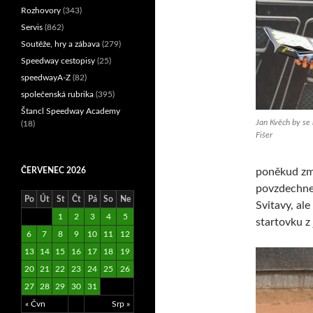
Rozhovory
(343)
Servis
(862)
Soutěže, hry a zábava
(279)
Speedway cestopisy
(25)
speedwayA-Z
(82)
společenská rubrika
(395)
Štancl Speedway Academy
Jan Kvěch by se r
(18)
Fišer
ČERVENEC 2026
poněkud změ
povzdechne 
Po
Út
St
Čt
Pá
So
Ne
Svitavy, ale
1
2
3
4
5
startovku z 
6
7
8
9
10
11
12
13
14
15
16
17
18
19
20
21
22
23
24
25
26
27
28
29
30
31
« Čvn
Srp »