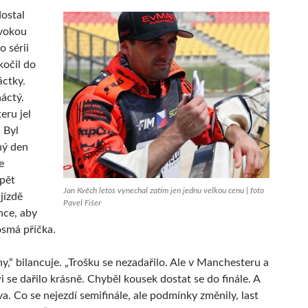
ostal
vokou
o sérii
kočil do
áctky.
náctý.
ru jel
 Byl
hý den
e
pět
Jan Kvěch letos vynechal zatím jen jednu velkou cenu | foto
jízdě
Pavel Fišer
nce, aby
osmá příčka.
y,“ bilancuje. „Trošku se nezadařilo. Ale v Manchesteru a
 se dařilo krásně. Chyběl kousek dostat se do finále. A
va. Co se nejezdí semifinále, ale podmínky změnily, last