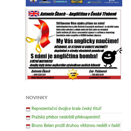
NOVINKY
Reprezentační dvojice brala český titul!
Pražský přebor neskrblil překvapeními!
Bruno Belan prožil druhou vítěznou neděli v řadě!