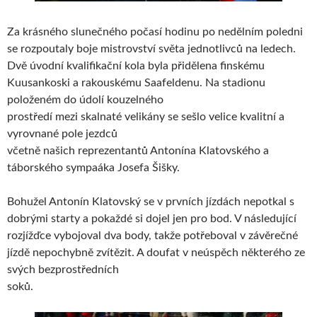
Za krásného slunečného počasí hodinu po nedělním poledni
se rozpoutaly boje mistrovství světa jednotlivců na ledech.
Dvě úvodní kvalifikační kola byla přidělena finskému
Kuusankoski a rakouskému Saafeldenu. Na stadionu
položeném do údolí kouzelného
prostředí mezi skalnaté velikány se sešlo velice kvalitní a
vyrovnané pole jezdců
včetně našich reprezentantů Antonína Klatovského a
táborského sympaáka Josefa Šišky.
Bohužel Antonín Klatovský se v prvních jízdách nepotkal s
dobrými starty a pokaždé si dojel jen pro bod. V následující
rozjížďce vybojoval dva body, takže potřeboval v závěrečné
jízdě nepochybně zvítězit. A doufat v neúspěch některého ze
svých bezprostředních
soků.