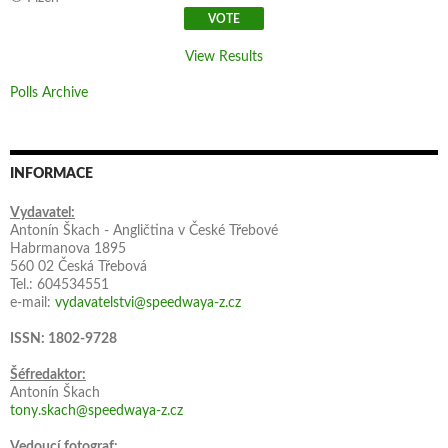
View Results
Polls Archive
INFORMACE
Vydavatel:
Antonín Škach - Angličtina v České Třebové
Habrmanova 1895
560 02 Česká Třebová
Tel.: 604534551
e-mail:
vydavatelstvi@speedwaya-z.cz
ISSN: 1802-9728
Šéfredaktor:
Antonín Škach
tony.skach@speedwaya-z.cz
Vedoucí fotograf: