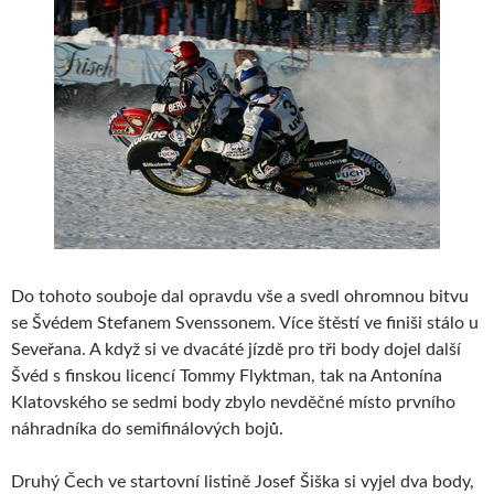
Do tohoto souboje dal opravdu vše a svedl ohromnou bitvu
se Švédem Stefanem Svenssonem. Více štěstí ve finiši stálo u
Seveřana. A když si ve dvacáté jízdě pro tři body dojel další
Švéd s finskou licencí Tommy Flyktman, tak na Antonína
Klatovského se sedmi body zbylo nevděčné místo prvního
náhradníka do semifinálových bojů.
Druhý Čech ve startovní listině Josef Šiška si vyjel dva body,