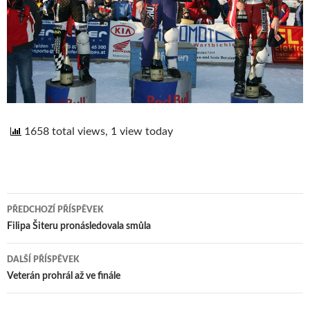
1658 total views, 1 view today
PŘEDCHOZÍ PŘÍSPĚVEK
Navigace
Filipa Šiteru pronásledovala smůla
pro
DALŠÍ PŘÍSPĚVEK
příspěvek
Veterán prohrál až ve finále