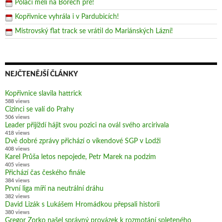
Poláci měli na Borech pré!
Kopřivnice vyhrála i v Pardubicích!
Mistrovský flat track se vrátil do Mariánských Lázní!
NEJČTENĚJŠÍ ČLÁNKY
Kopřivnice slavila hattrick
588 views
Cizinci se valí do Prahy
506 views
Leader přijíždí hájit svou pozici na ovál svého arcirivala
418 views
Dvě dobré zprávy přichází o víkendové SGP v Lodži
408 views
Karel Průša letos nepojede, Petr Marek na podzim
405 views
Přichází čas českého finále
384 views
První liga míří na neutrální dráhu
382 views
David Lizák s Lukášem Hromádkou přepsali historii
380 views
Gregor Zorko našel správný provázek k rozmotání spleteného