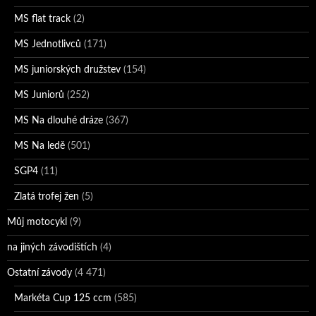
MS flat track
(2)
MS Jednotlivců
(171)
MS juniorských družstev
(154)
MS Juniorů
(252)
MS Na dlouhé dráze
(367)
MS Na ledě
(501)
SGP4
(11)
Zlatá trofej žen
(5)
Můj motocykl
(9)
na jiných závodištích
(4)
Ostatní závody
(4 471)
Markéta Cup 125 ccm
(585)