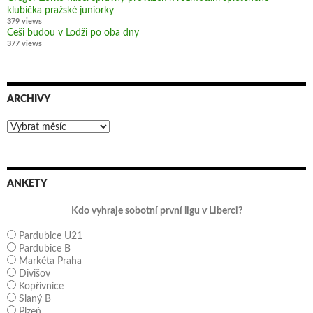
klubíčka pražské juniorky
379 views
Češi budou v Lodži po oba dny
377 views
ARCHIVY
Archivy
ANKETY
Kdo vyhraje sobotní první ligu v Liberci?
Pardubice U21
Pardubice B
Markéta Praha
Divišov
Kopřivnice
Slaný B
Plzeň