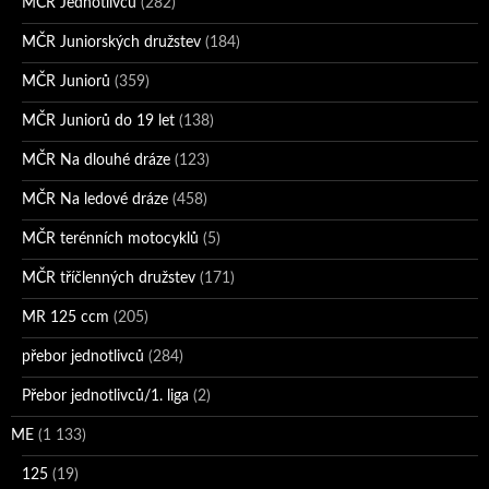
MČR Jednotlivců
(282)
MČR Juniorských družstev
(184)
MČR Juniorů
(359)
MČR Juniorů do 19 let
(138)
MČR Na dlouhé dráze
(123)
MČR Na ledové dráze
(458)
MČR terénních motocyklů
(5)
MČR tříčlenných družstev
(171)
MR 125 ccm
(205)
přebor jednotlivců
(284)
Přebor jednotlivců/1. liga
(2)
ME
(1 133)
125
(19)