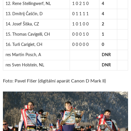
12. Rene Stellingwerf, NL
1 0 2 1 0
4
13. Dmitrij Čaščin, D
0 1 1 1 1
4
14. Josef Šiška, CZ
1 0 1 0 0
2
15. Thomas Cavigelli, CH
0 0 0 1 0
1
16. Turli Carigiet, CH
0 0 0 0 0
0
res Martin Posch, A
DNR
res Sven Holstein, NL
DNR
Foto: Pavel Fišer (digitální aparát Canon D Mark II)