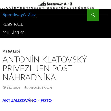
Hledat
SpeedwayA-Z.cz
PŘEJÍT
K
REGISTRACE
OBSAHU
PŘIHLÁSIT SE
WEBU
MS NA LEDĚ
ANTONÍN KLATOVSKÝ
PŘIVEZL JEN POST
NÁHRADNÍKA
16.1.2006
ANTONÍN ŠKACH
AKTUALIZOVÁNO – FOTO