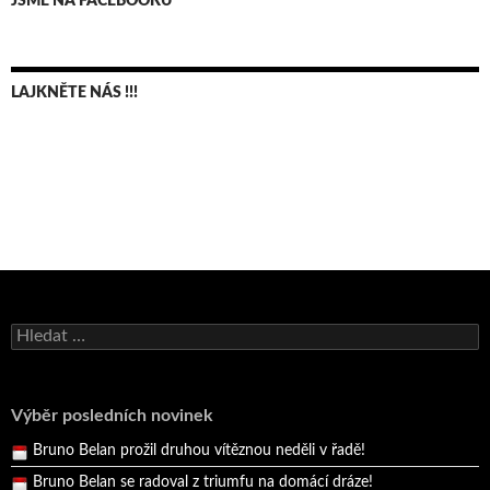
JSME NA FACEBOOKU
LAJKNĚTE NÁS !!!
Bruno Belan se radoval z triumfu na domácí dráze!
Andy Appleton obhájil dlouhodrážní titul!
Vyhledávání
Reprezentační dvojice brala český titul!
Pražský přebor neskrblil překvapeními!
Výběr posledních novinek
Bruno Belan prožil druhou vítěznou neděli v řadě!
Bruno Belan se radoval z triumfu na domácí dráze!
Andy Appleton obhájil dlouhodrážní titul!