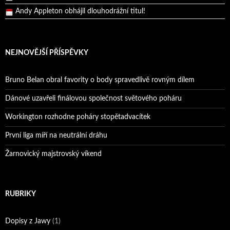
Reprezentační dvojice brala český titul!
NEJNOVĚJŠÍ PŘÍSPĚVKY
Bruno Belan obral favority o body spravedlivě rovným dílem
Dánové uzavřeli finálovou společnost světového poháru
Workington rozhodne poháry stopětadvacítek
První liga míří na neutrální dráhu
Žarnovický majstrovský víkend
RUBRIKY
Dopisy z Jawy
(1)