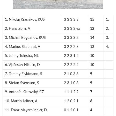
1. Nikolaj Krasnikov, RUS
3 3 3 3 3
15
1.
2. Franz Zorn, A
3 3 3 3 ex
12
2.
3. Michail Bogdanov, RUS
3 3 3 3 2
14
3.
4. Markus Skabraut, A
3 2 2 2 3
12
4.
5. Johny Tuinstra, NL
2 2 3 1 2
10
6. Vjačeslav Nikulin, D
2 2 2 2 2
10
7. Tommy Flyktmann, S
2 1 0 3 3
9
8. Stefan Svensson, S
2 3 1 0 3
9
9. Antonín Klatovský, CZ
1 1 1 2 2
7
10. Martin Leitner, A
1 2 0 2 1
6
11. Franz Mayerbüchler, D
0 1 2 0 1
4