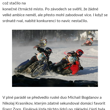
což stačilo na
konečné čtrnácté místo. Po závodech se svěřil, že žádné
velké ambice neměl, ale přesto mohl zabodovat více. I když se
srdnatě rval, nabité konkurenci to navíc nestačilo.
V plné parádě se předvedlo ruské duo Michail Bogdanov a
Nikolaj Krasnikov, kterým zdatně sekundoval domácí favorit
Franz Zorn. Finálová jízda těchto lídrů po základní části byla