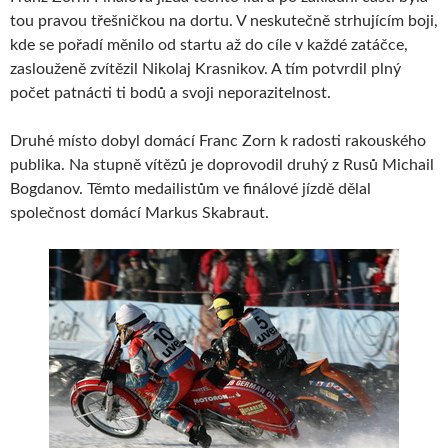
tou pravou třešničkou na dortu. V neskutečně strhujícím boji,
kde se pořadí měnilo od startu až do cíle v každé zatáčce,
zaslouženě zvítězil Nikolaj Krasnikov. A tím potvrdil plný
počet patnácti ti bodů a svoji neporazitelnost.
Druhé místo dobyl domácí Franc Zorn k radosti rakouského
publika. Na stupně vítězů je doprovodil druhý z Rusů Michail
Bogdanov. Těmto medailistům ve finálové jízdě dělal
společnost domácí Markus Skabraut.