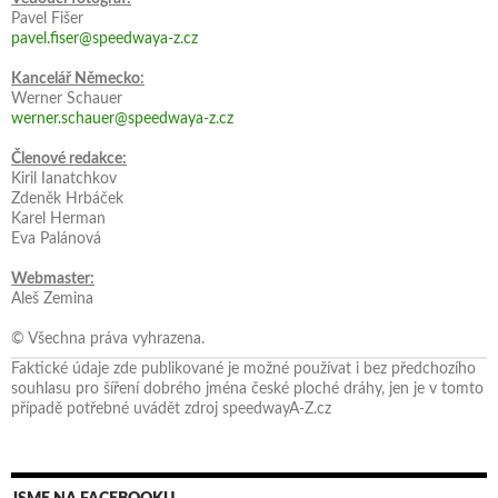
Pavel Fišer
pavel.fiser@speedwaya-z.cz
Kancelář Německo:
Werner Schauer
werner.schauer@speedwaya-z.cz
Členové redakce:
Kiril Ianatchkov
Zdeněk Hrbáček
Karel Herman
Eva Palánová
Webmaster:
Aleš Zemina
© Všechna práva vyhrazena.
Faktické údaje zde publikované je možné používat i bez předchozího
souhlasu pro šíření dobrého jména české ploché dráhy, jen je v tomto
případě potřebné uvádět zdroj speedwayA-Z.cz