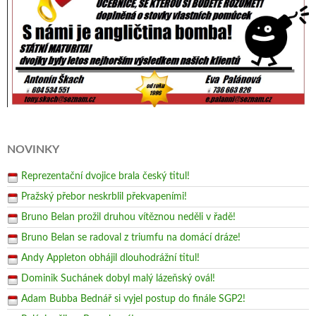
NOVINKY
Reprezentační dvojice brala český titul!
Pražský přebor neskrblil překvapeními!
Bruno Belan prožil druhou vítěznou neděli v řadě!
Bruno Belan se radoval z triumfu na domácí dráze!
Andy Appleton obhájil dlouhodrážní titul!
Dominik Suchánek dobyl malý lázeňský ovál!
Adam Bubba Bednář si vyjel postup do finále SGP2!