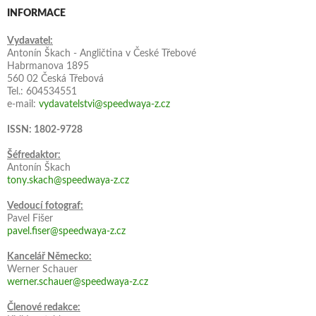
INFORMACE
Vydavatel:
Antonín Škach - Angličtina v České Třebové
Habrmanova 1895
560 02 Česká Třebová
Tel.: 604534551
e-mail:
vydavatelstvi@speedwaya-z.cz
ISSN: 1802-9728
Šéfredaktor:
Antonín Škach
tony.skach@speedwaya-z.cz
Vedoucí fotograf:
Pavel Fišer
pavel.fiser@speedwaya-z.cz
Kancelář Německo:
Werner Schauer
werner.schauer@speedwaya-z.cz
Členové redakce: