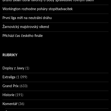
Bruno Belan obral favority o body spravedlivě rovným dílem
Workington rozhodne poháry stopětadvacítek
První liga míří na neutrální dráhu
Žarnovický majstrovský víkend
Přichází čas českého finále
RUBRIKY
Dopisy z Jawy
(1)
Extraliga
(1 099)
Grand Prix
(633)
Historie
(191)
Komentář
(36)