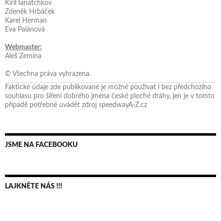
Kiril Ianatchkov
Zdeněk Hrbáček
Karel Herman
Eva Palánová
Webmaster:
Aleš Zemina
© Všechna práva vyhrazena.
Faktické údaje zde publikované je možné používat i bez předchozího
souhlasu pro šíření dobrého jména české ploché dráhy, jen je v tomto
případě potřebné uvádět zdroj speedwayA-Z.cz
JSME NA FACEBOOKU
LAJKNĚTE NÁS !!!