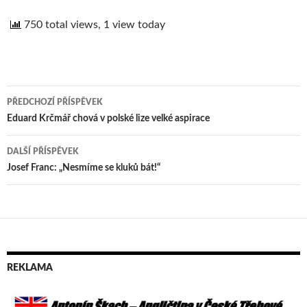
750 total views, 1 view today
PŘEDCHOZÍ PŘÍSPĚVEK
Navigace
Eduard Krčmář chová v polské lize velké aspirace
pro
DALŠÍ PŘÍSPĚVEK
příspěvek
Josef Franc: „Nesmíme se kluků bát!“
REKLAMA