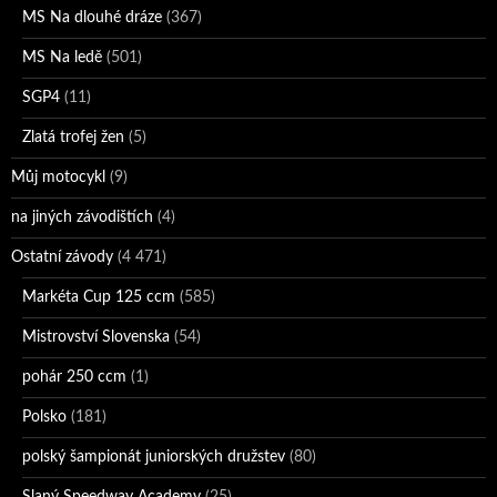
MS Na dlouhé dráze
(367)
MS Na ledě
(501)
SGP4
(11)
Zlatá trofej žen
(5)
Můj motocykl
(9)
na jiných závodištích
(4)
Ostatní závody
(4 471)
Markéta Cup 125 ccm
(585)
Mistrovství Slovenska
(54)
pohár 250 ccm
(1)
Polsko
(181)
polský šampionát juniorských družstev
(80)
Slaný Speedway Academy
(25)