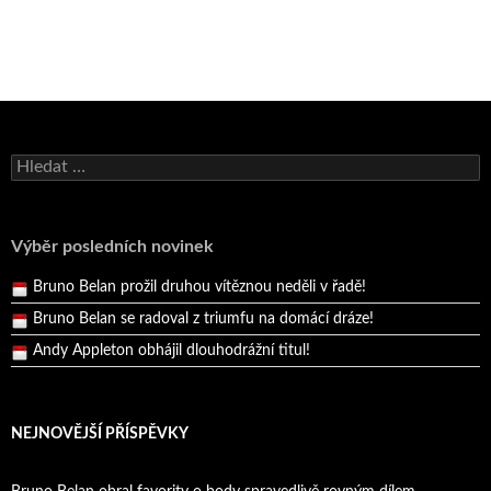
Bruno Belan se radoval z triumfu na domácí dráze!
Vyhledávání
Andy Appleton obhájil dlouhodrážní titul!
Reprezentační dvojice brala český titul!
Pražský přebor neskrblil překvapeními!
Výběr posledních novinek
Bruno Belan prožil druhou vítěznou neděli v řadě!
Bruno Belan se radoval z triumfu na domácí dráze!
Andy Appleton obhájil dlouhodrážní titul!
Reprezentační dvojice brala český titul!
NEJNOVĚJŠÍ PŘÍSPĚVKY