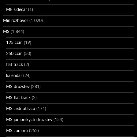
ME sidecar
(1)
Minirozhovor
(1 020)
MS
(1 844)
125 ccm
(19)
250 ccm
(50)
flat track
(2)
kalendář
(24)
MS družstev
(281)
MS flat track
(2)
MS Jednotlivců
(171)
MS juniorských družstev
(154)
MS Juniorů
(252)