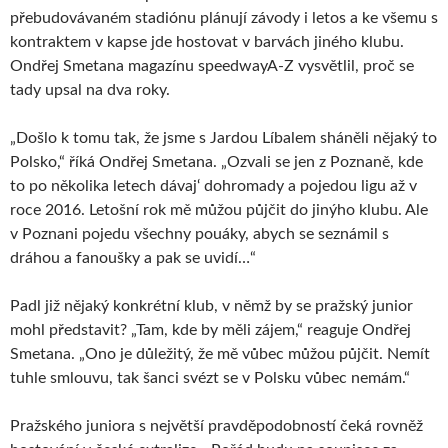
přebudovávaném stadiónu plánují závody i letos a ke všemu s
kontraktem v kapse jde hostovat v barvách jiného klubu.
Ondřej Smetana magazínu speedwayA-Z vysvětlil, proč se
tady upsal na dva roky.
„Došlo k tomu tak, že jsme s Jardou Líbalem sháněli nějaký to
Polsko,“ říká Ondřej Smetana. „Ozvali se jen z Poznaně, kde
to po několika letech dávaj‘ dohromady a pojedou ligu až v
roce 2016. Letošní rok mě můžou půjčit do jinýho klubu. Ale
v Poznani pojedu všechny pouáky, abych se seznámil s
dráhou a fanoušky a pak se uvidí…“
Padl již nějaký konkrétní klub, v němž by se pražský junior
mohl představit? „Tam, kde by měli zájem,“ reaguje Ondřej
Smetana. „Ono je důležitý, že mě vůbec můžou půjčit. Nemít
tuhle smlouvu, tak šanci svézt se v Polsku vůbec nemám.“
Pražského juniora s největší pravděpodobností čeká rovněž