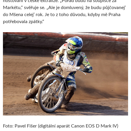
hostování v české extralize. „Pořád budu na soupisce za
Markétu,“ svěřuje se. „Ale je domluvený, že budu půjčovanej‘
do Mšena celej‘ rok. Je to z toho důvodu, kdyby mě Praha
potřebovala zpátky.“
Foto: Pavel Fišer (digitální aparát Canon EOS D Mark IV)