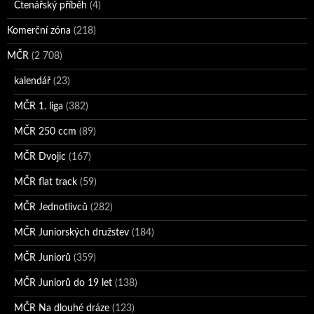
Čtenářský příběh
(4)
Komerční zóna
(218)
MČR
(2 708)
kalendář
(23)
MČR 1. liga
(382)
MČR 250 ccm
(89)
MČR Dvojic
(167)
MČR flat track
(59)
MČR Jednotlivců
(282)
MČR Juniorských družstev
(184)
MČR Juniorů
(359)
MČR Juniorů do 19 let
(138)
MČR Na dlouhé dráze
(123)