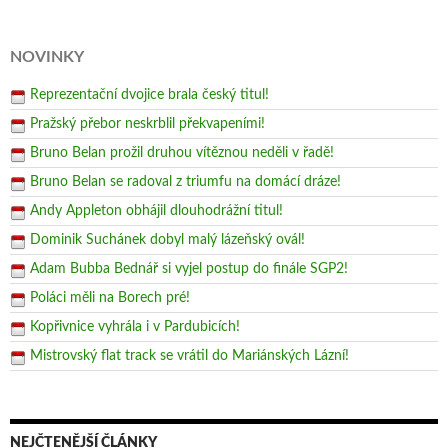
NOVINKY
Reprezentační dvojice brala český titul!
Pražský přebor neskrblil překvapeními!
Bruno Belan prožil druhou vítěznou neděli v řadě!
Bruno Belan se radoval z triumfu na domácí dráze!
Andy Appleton obhájil dlouhodrážní titul!
Dominik Suchánek dobyl malý lázeňský ovál!
Adam Bubba Bednář si vyjel postup do finále SGP2!
Poláci měli na Borech pré!
Kopřivnice vyhrála i v Pardubicích!
Mistrovský flat track se vrátil do Mariánských Lázní!
NEJČTENĚJŠÍ ČLÁNKY