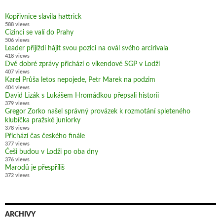
Kopřivnice slavila hattrick
588 views
Cizinci se valí do Prahy
506 views
Leader přijíždí hájit svou pozici na ovál svého arcirivala
418 views
Dvě dobré zprávy přichází o víkendové SGP v Lodži
407 views
Karel Průša letos nepojede, Petr Marek na podzim
404 views
David Lizák s Lukášem Hromádkou přepsali historii
379 views
Gregor Zorko našel správný provázek k rozmotání spleteného
klubíčka pražské juniorky
378 views
Přichází čas českého finále
377 views
Češi budou v Lodži po oba dny
376 views
Marodů je přespříliš
372 views
ARCHIVY