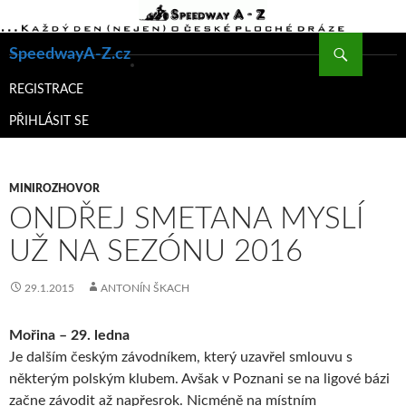
Hledat
SpeedwayA-Z.cz
PŘEJÍT
K
REGISTRACE
OBSAHU
PŘIHLÁSIT SE
WEBU
MINIROZHOVOR
ONDŘEJ SMETANA MYSLÍ
UŽ NA SEZÓNU 2016
29.1.2015
ANTONÍN ŠKACH
Mořina – 29. ledna
Je dalším českým závodníkem, který uzavřel smlouvu s
některým polským klubem. Avšak v Poznani se na ligové bázi
začne závodit až napřesrok. Nicméně na místním