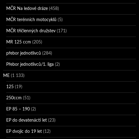
MČR Na ledové dráze
(458)
MČR terénních motocyklů
(5)
MČR tříčlenných družstev
(171)
MR 125 ccm
(205)
přebor jednotlivců
(284)
Přebor jednotlivců/1. liga
(2)
ME
(1 133)
125
(19)
250ccm
(51)
EP 85 – 190
(2)
EP do devatenácti let
(23)
EP dvojic do 19 let
(12)