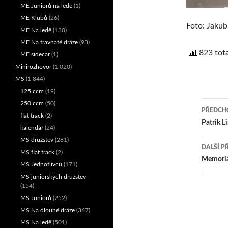
ME Juniorů na ledě
(1)
ME Klubů
(26)
Foto: Jakub
ME Na ledě
(130)
ME Na travnaté dráze
(93)
823 tota
ME sidecar
(1)
Minirozhovor
(1 020)
MS
(1 844)
125 ccm
(19)
250 ccm
(50)
PŘEDCHO
flat track
(2)
Nav
Patrik L
kalendář
(24)
pro
MS družstev
(281)
DALŠÍ P
MS flat track
(2)
přís
Memoriá
MS Jednotlivců
(171)
MS juniorských družstev
(154)
MS Juniorů
(252)
MS Na dlouhé dráze
(367)
MS Na ledě
(501)