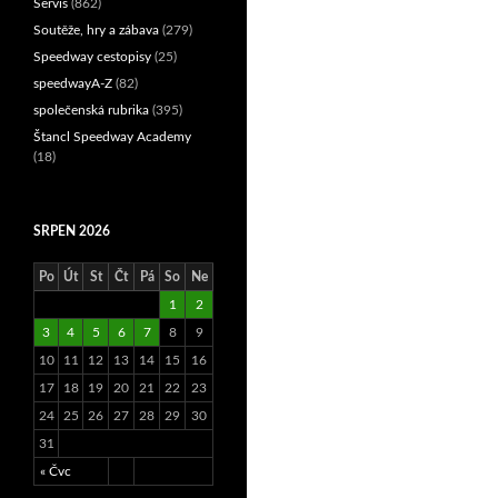
Servis
(862)
Soutěže, hry a zábava
(279)
Speedway cestopisy
(25)
speedwayA-Z
(82)
společenská rubrika
(395)
Štancl Speedway Academy
(18)
SRPEN 2026
Po
Út
St
Čt
Pá
So
Ne
1
2
3
4
5
6
7
8
9
10
11
12
13
14
15
16
17
18
19
20
21
22
23
24
25
26
27
28
29
30
31
« Čvc