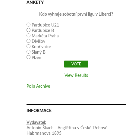
ANKETY
Kdo vyhraje sobotní první ligu v Liberci?
Pardubice U21
Pardubice B
Markéta Praha
Divišov
Kopřivnice
Slaný B
Plzeň
View Results
Polls Archive
INFORMACE
Vydavatel:
Antonín Škach - Angličtina v České Třebové
Habrmanova 1895