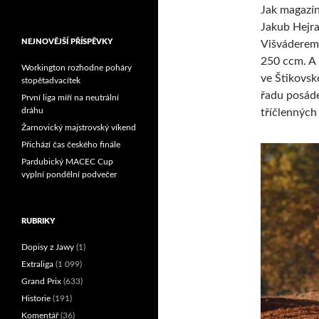
Jak magazín
Reprezentační dvojice
brala český titul!
Jakub Hejra
NEJNOVĚJŠÍ PŘÍSPĚVKY
Višváderem
250 ccm. A 
Workington rozhodne poháry
ve Štikovsk
stopětadvacítek
řadu posáde
První liga míří na neutrální
dráhu
tříčlenných
Žarnovický majstrovský víkend
Přichází čas českého finále
Pardubický MACEC Cup
vyplní pondělní podvečer
RUBRIKY
Dopisy z Jawy
(1)
Extraliga
(1 099)
Grand Prix
(633)
Historie
(191)
Komentář
(36)