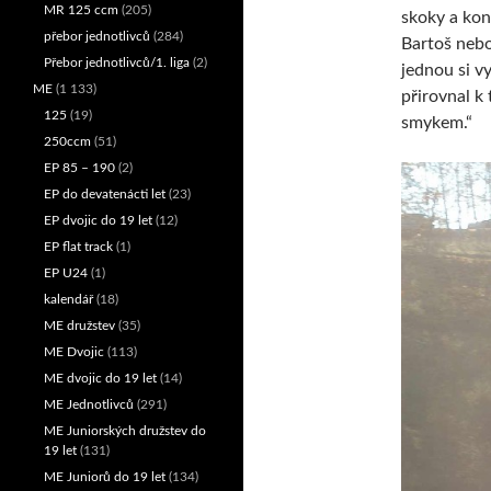
MR 125 ccm
(205)
skoky a konk
přebor jednotlivců
(284)
Bartoš nebo
Přebor jednotlivců/1. liga
(2)
jednou si v
ME
(1 133)
přirovnal k
125
(19)
smykem.“
250ccm
(51)
EP 85 – 190
(2)
EP do devatenácti let
(23)
EP dvojic do 19 let
(12)
EP flat track
(1)
EP U24
(1)
kalendář
(18)
ME družstev
(35)
ME Dvojic
(113)
ME dvojic do 19 let
(14)
ME Jednotlivců
(291)
ME Juniorských družstev do
19 let
(131)
ME Juniorů do 19 let
(134)