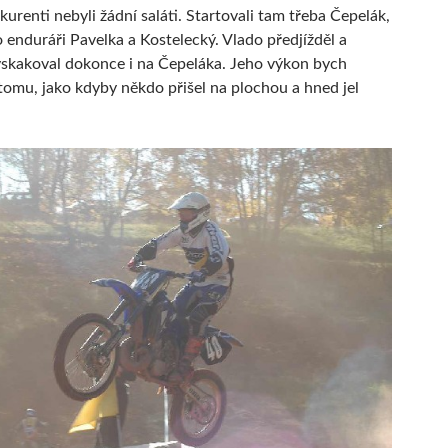
urenti nebyli žádní saláti. Startovali tam třeba Čepelák,
 enduráři Pavelka a Kostelecký. Vlado předjížděl a
yskakoval dokonce i na Čepeláka. Jeho výkon bych
 tomu, jako kdyby někdo přišel na plochou a hned jel