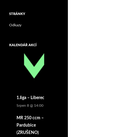
STRÁNKY
Odkazy
KALENDÁŘ AKCÍ
1.liga – Liberec
Srpen 8 @ 14:00
MR 250 ccm –
Pardubice
(ZRUŠENO)