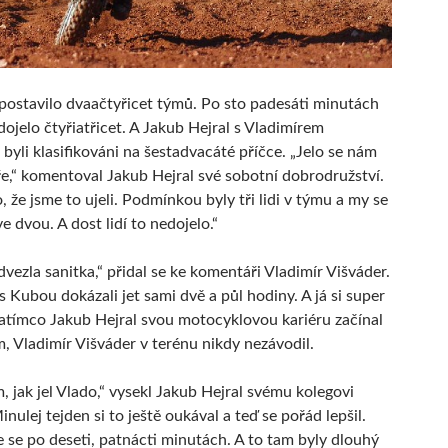
 postavilo dvaačtyřicet týmů. Po sto padesáti minutách
 dojelo čtyřiatřicet. A Jakub Hejral s Vladimírem
byli klasifikováni na šestadvacáté příčce. „Jelo se nám
e,“ komentoval Jakub Hejral své sobotní dobrodružství.
, že jsme to ujeli. Podmínkou byly tři lidi v týmu a my se
 ve dvou. A dost lidí to nedojelo.“
vezla sanitka,“ přidal se ke komentáři Vladimír Višváder.
s Kubou dokázali jet sami dvě a půl hodiny. A já si super
Zatímco Jakub Hejral svou motocyklovou kariéru začínal
 Vladimír Višváder v terénu nikdy nezávodil.
, jak jel Vlado,“ vysekl Jakub Hejral svému kolegovi
nulej tejden si to ještě oukával a teď se pořád lepšil.
me se po deseti, patnácti minutách. A to tam byly dlouhý