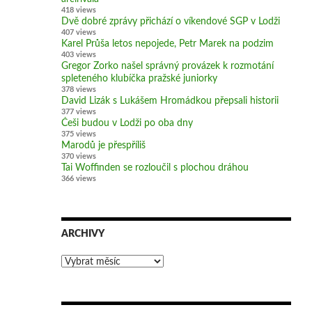
418 views
Dvě dobré zprávy přichází o víkendové SGP v Lodži
407 views
Karel Průša letos nepojede, Petr Marek na podzim
403 views
Gregor Zorko našel správný provázek k rozmotání
spleteného klubíčka pražské juniorky
378 views
David Lizák s Lukášem Hromádkou přepsali historii
377 views
Češi budou v Lodži po oba dny
375 views
Marodů je přespříliš
370 views
Tai Woffinden se rozloučil s plochou dráhou
366 views
ARCHIVY
Archivy