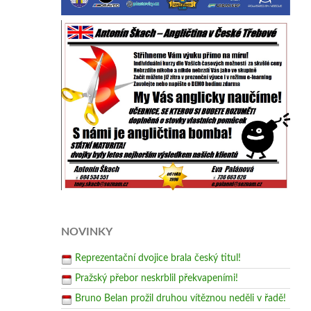
NOVINKY
Reprezentační dvojice brala český titul!
Pražský přebor neskrblil překvapeními!
Bruno Belan prožil druhou vítěznou neděli v řadě!