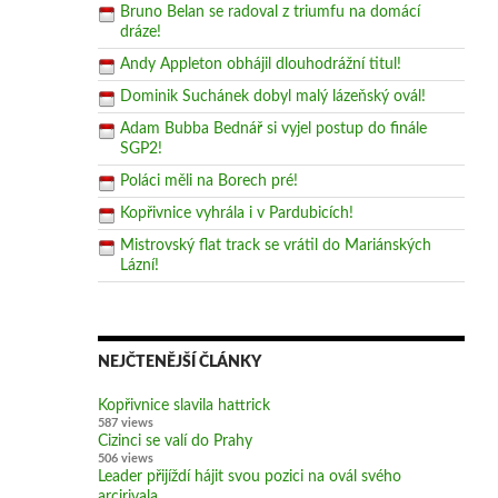
Bruno Belan se radoval z triumfu na domácí
dráze!
Andy Appleton obhájil dlouhodrážní titul!
Dominik Suchánek dobyl malý lázeňský ovál!
Adam Bubba Bednář si vyjel postup do finále
SGP2!
Poláci měli na Borech pré!
Kopřivnice vyhrála i v Pardubicích!
Mistrovský flat track se vrátil do Mariánských
Lázní!
NEJČTENĚJŠÍ ČLÁNKY
Kopřivnice slavila hattrick
587 views
Cizinci se valí do Prahy
506 views
Leader přijíždí hájit svou pozici na ovál svého
arcirivala