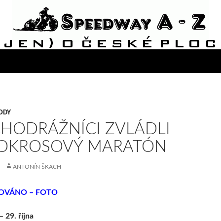
ODY
HODRÁŽNÍCI ZVLÁDLI
OKROSOVÝ MARATÓN
ANTONÍN ŠKACH
OVÁNO – FOTO
 29. října