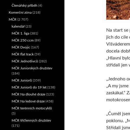
Čtenářský příběh
(4)
Komerční zóna
(218)
MČR
(2 707)
kalendář
(23)
Na start se
MČR 1. liga
(381)
jich do cíle
MČR 250 ccm
(89)
Višváderem 
MČR Dvojic
(167)
docela dobř
MČR flat track
(59)
„Hlavní bylo
MČR Jednotlivců
(282)
střídali jen
MČR Juniorských družstev
(184)
„Jednoho od
MČR Juniorů
(359)
„A my jsme 
MČR Juniorů do 19 let
(138)
zaskákal.“ 
MČR Na dlouhé dráze
(123)
motokrosem,
MČR Na ledové dráze
(458)
MČR terénních motocyklů
„Čuměl jsem
(5)
poklonu. „Mi
MČR tříčlenných družstev
(171)
Střídali js