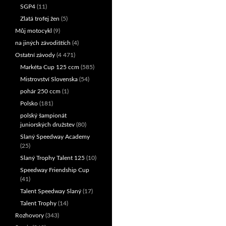
SGP4
(11)
Zlatá trofej žen
(5)
Můj motocykl
(9)
na jiných závodištích
(4)
Ostatní závody
(4 471)
Markéta Cup 125 ccm
(585)
Mistrovství Slovenska
(54)
pohár 250 ccm
(1)
Polsko
(181)
polský šampionát
juniorských družstev
(80)
Slaný Speedway Academy
(25)
Slaný Trophy Talent 125
(10)
Speedway Friendship Cup
(41)
Talent Speedway Slaný
(17)
Talent Trophy
(14)
Rozhovory
(343)