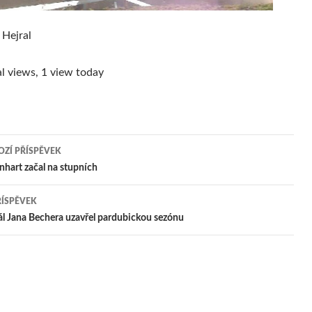
 Hejral
l views, 1 view today
ZÍ PŘÍSPĚVEK
igace
inhart začal na stupních
ŘÍSPĚVEK
pěvek
l Jana Bechera uzavřel pardubickou sezónu