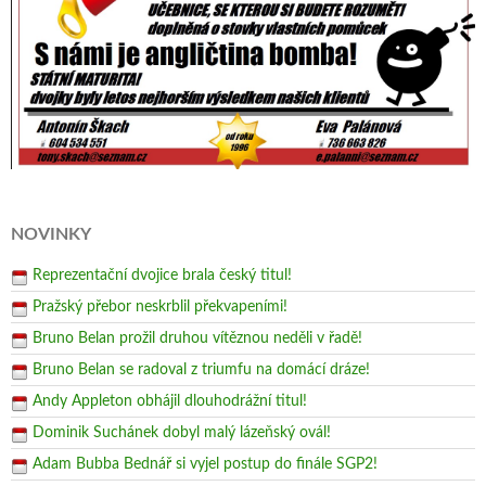
NOVINKY
Reprezentační dvojice brala český titul!
Pražský přebor neskrblil překvapeními!
Bruno Belan prožil druhou vítěznou neděli v řadě!
Bruno Belan se radoval z triumfu na domácí dráze!
Andy Appleton obhájil dlouhodrážní titul!
Dominik Suchánek dobyl malý lázeňský ovál!
Adam Bubba Bednář si vyjel postup do finále SGP2!