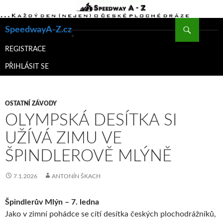
Hledat
SpeedwayA-Z.cz
PŘEJÍT
K
REGISTRACE
OBSAHU
PŘIHLÁSIT SE
WEBU
OSTATNÍ ZÁVODY
OLYMPSKÁ DESÍTKA SI
UŽÍVÁ ZIMU VE
ŠPINDLEROVĚ MLÝNĚ
7.1.2026
ANTONÍN ŠKACH
Špindlerův Mlýn – 7. ledna
Jako v zimní pohádce se cítí desítka českých plochodrážníků,