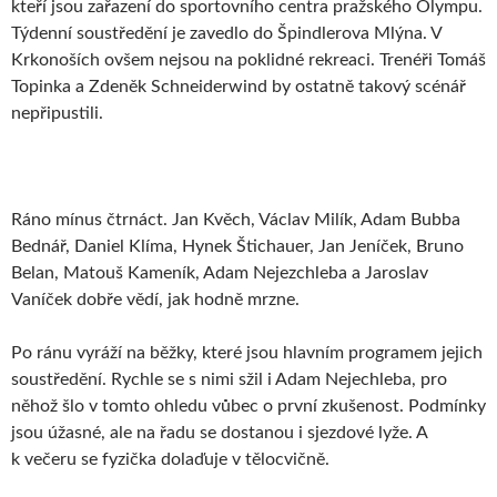
kteří jsou zařazení do sportovního centra pražského Olympu.
Týdenní soustředění je zavedlo do Špindlerova Mlýna. V
Krkonoších ovšem nejsou na poklidné rekreaci. Trenéři Tomáš
Topinka a Zdeněk Schneiderwind by ostatně takový scénář
nepřipustili.
Ráno mínus čtrnáct. Jan Kvěch, Václav Milík, Adam Bubba
Bednář, Daniel Klíma, Hynek Štichauer, Jan Jeníček, Bruno
Belan, Matouš Kameník, Adam Nejezchleba a Jaroslav
Vaníček dobře vědí, jak hodně mrzne.
Po ránu vyráží na běžky, které jsou hlavním programem jejich
soustředění. Rychle se s nimi sžil i Adam Nejechleba, pro
něhož šlo v tomto ohledu vůbec o první zkušenost. Podmínky
jsou úžasné, ale na řadu se dostanou i sjezdové lyže. A
k večeru se fyzička dolaďuje v tělocvičně.