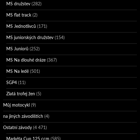
MS družstev
(282)
MS flat track
(2)
MS Jednotlivců
(171)
MS juniorských družstev
(154)
MS Juniorů
(252)
MS Na dlouhé dráze
(367)
MS Na ledě
(501)
SGP4
(11)
Zlatá trofej žen
(5)
Můj motocykl
(9)
na jiných závodištích
(4)
Ostatní závody
(4 471)
Markéta Cup 125 ccm
(585)