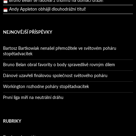
Andy Appleton obhájil dlouhodrážní titul!
Reprezentační dvojice brala český titul!
NEJNOVĚJŠÍ PŘÍSPĚVKY
Bartosz Bartkowiak nenašel přemožitele ve světovém poháru
stopětadvacítek
Bruno Belan obral favority o body spravedlivě rovným dílem
Dánové uzavřeli finálovou společnost světového poháru
Workington rozhodne poháry stopětadvacítek
První liga míří na neutrální dráhu
RUBRIKY