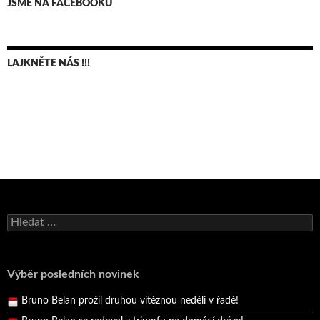
JSME NA FACEBOOKU
LAJKNĚTE NÁS !!!
Bruno Belan se radoval z triumfu na domácí dráze!
Vyhledávání
Andy Appleton obhájil dlouhodrážní titul!
Reprezentační dvojice brala český titul!
Pražský přebor neskrblil překvapeními!
Výběr posledních novinek
Bruno Belan prožil druhou vítěznou neděli v řadě!
Bruno Belan se radoval z triumfu na domácí dráze!