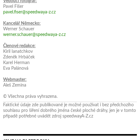
Vedoucí fotograf:
Pavel Fišer
pavel.fiser@speedwaya-z.cz
Kancelář Německo:
Werner Schauer
werner.schauer@speedwaya-z.cz
Členové redakce:
Kiril Ianatchkov
Zdeněk Hrbáček
Karel Herman
Eva Palánová
Webmaster:
Aleš Zemina
© Všechna práva vyhrazena.
Faktické údaje zde publikované je možné používat i bez předchozího
souhlasu pro šíření dobrého jména české ploché dráhy, jen je v tomto
případě potřebné uvádět zdroj speedwayA-Z.cz