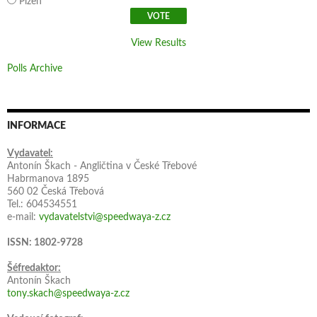
Plzeň
View Results
Polls Archive
INFORMACE
Vydavatel:
Antonín Škach - Angličtina v České Třebové
Habrmanova 1895
560 02 Česká Třebová
Tel.: 604534551
e-mail:
vydavatelstvi@speedwaya-z.cz
ISSN: 1802-9728
Šéfredaktor:
Antonín Škach
tony.skach@speedwaya-z.cz