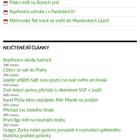
Poláci měli na Borech pré!
Kopřivnice vyhrála i v Pardubicích!
Mistrovský flat track se vrátil do Mariánských Lázní!
NEJČTENĚJŠÍ ČLÁNKY
Kopřivnice slavila hattrick
588 views
Cizinci se valí do Prahy
506 views
Leader přijíždí hájit svou pozici na ovál svého arcirivala
418 views
Dvě dobré zprávy přichází o víkendové SGP v Lodži
408 views
Karel Průša letos nepojede, Petr Marek na podzim
405 views
Přichází čas českého finále
385 views
První liga míří na neutrální dráhu
382 views
Gregor Zorko našel správný provázek k rozmotání spleteného
klubíčka pražské juniorky