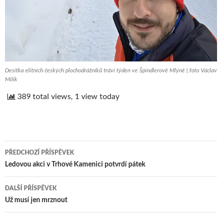
Desítka elitních českých plochodrážníků tráví týden ve Špindlerově Mlýně | foto Václav
Milík
389 total views, 1 view today
PŘEDCHOZÍ PŘÍSPĚVEK
Navigace
Ledovou akci v Trhové Kamenici potvrdí pátek
pro
DALŠÍ PŘÍSPĚVEK
příspěvek
Už musí jen mrznout