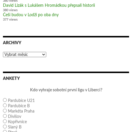
380 views
David Lizák s Lukášem Hromádkou přepsali historii
380 views
Češi budou v Lodži po oba dny
377 views
ARCHIVY
Archivy
ANKETY
Kdo vyhraje sobotní první ligu v Liberci?
Pardubice U21
Pardubice B
Markéta Praha
Divišov
Kopřivnice
Slaný B