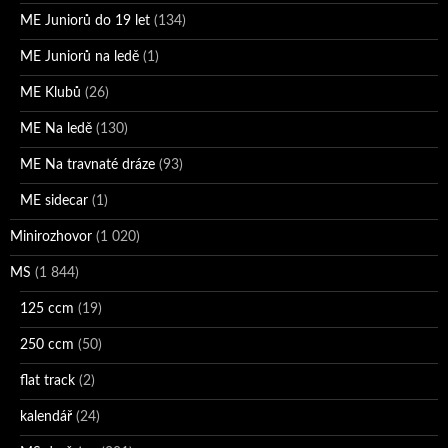
ME Juniorů do 19 let
(134)
ME Juniorů na ledě
(1)
ME Klubů
(26)
ME Na ledě
(130)
ME Na travnaté dráze
(93)
ME sidecar
(1)
Minirozhovor
(1 020)
MS
(1 844)
125 ccm
(19)
250 ccm
(50)
flat track
(2)
kalendář
(24)