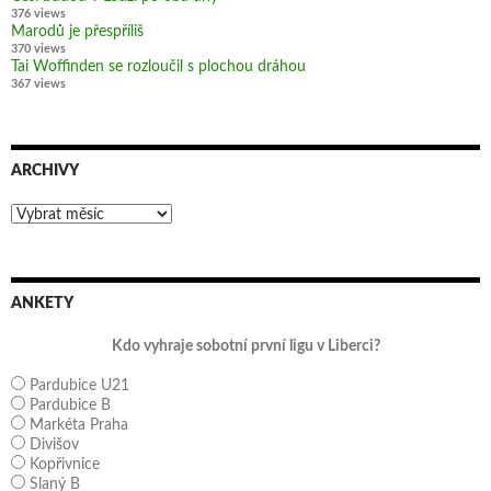
376 views
Marodů je přespříliš
370 views
Tai Woffinden se rozloučil s plochou dráhou
367 views
ARCHIVY
Archivy
ANKETY
Kdo vyhraje sobotní první ligu v Liberci?
Pardubice U21
Pardubice B
Markéta Praha
Divišov
Kopřivnice
Slaný B