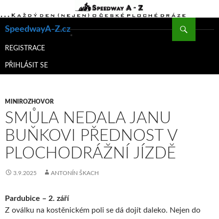
Hledat
SpeedwayA-Z.cz
PŘEJÍT
K
REGISTRACE
OBSAHU
PŘIHLÁSIT SE
WEBU
MINIROZHOVOR
SMŮLA NEDALA JANU
BUŇKOVI PŘEDNOST V
PLOCHODRÁŽNÍ JÍZDĚ
3.9.2025
ANTONÍN ŠKACH
Pardubice – 2. září
Z oválku na kostěnickém poli se dá dojít daleko. Nejen do