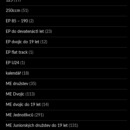
125
(19)
250ccm
(51)
EP 85 – 190
(2)
EP do devatenácti let
(23)
EP dvojic do 19 let
(12)
EP flat track
(1)
EP U24
(1)
kalendář
(18)
ME družstev
(35)
ME Dvojic
(113)
ME dvojic do 19 let
(14)
ME Jednotlivců
(291)
ME Juniorských družstev do 19 let
(131)