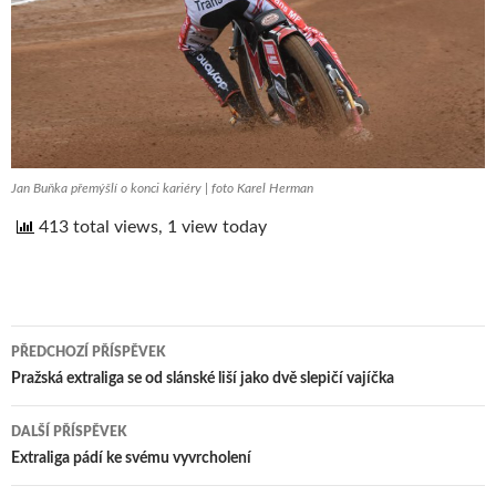
Jan Buňka přemýšlí o konci kariéry | foto Karel Herman
413 total views, 1 view today
PŘEDCHOZÍ PŘÍSPĚVEK
Navigace
Pražská extraliga se od slánské liší jako dvě slepičí vajíčka
pro
DALŠÍ PŘÍSPĚVEK
příspěvek
Extraliga pádí ke svému vyvrcholení