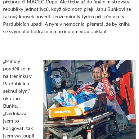
přeboru či MACEC Cupu. Ale třeba až do finále mistrovství
republiky jednotlivců, když okolnosti přejí. Janu Buňkovi se
takový kousek povedl. Jenže minulý týden při tréninku v
Pardubicích upadl. A nyní v nemocnici přemítá, že by knihu
se svým plochodrážním curriculum vitae zaklapl.
„Minulý
pondělí se mi
na tréninku v
Pardubicích
seknul plyn,“
říká Jan
Buňka.
„Nedokázal
jsem to
korigovat, tak
jsem vystoupil