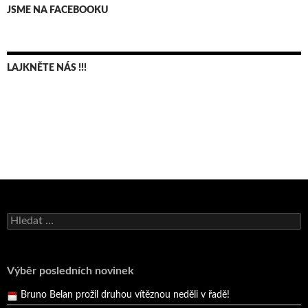
JSME NA FACEBOOKU
LAJKNĚTE NÁS !!!
Bruno Belan se radoval z triumfu na domácí dráze!
Andy Appleton obhájil dlouhodrážní titul!
Vyhledávání
Reprezentační dvojice brala český titul!
Pražský přebor neskrblil překvapeními!
Výběr posledních novinek
Bruno Belan prožil druhou vítěznou neděli v řadě!
Bruno Belan se radoval z triumfu na domácí dráze!