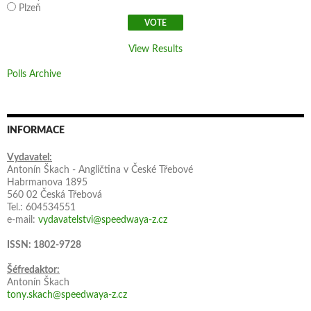
Plzeň
View Results
Polls Archive
INFORMACE
Vydavatel:
Antonín Škach - Angličtina v České Třebové
Habrmanova 1895
560 02 Česká Třebová
Tel.: 604534551
e-mail:
vydavatelstvi@speedwaya-z.cz
ISSN: 1802-9728
Šéfredaktor:
Antonín Škach
tony.skach@speedwaya-z.cz