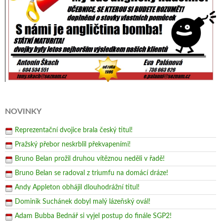
NOVINKY
Reprezentační dvojice brala český titul!
Pražský přebor neskrblil překvapeními!
Bruno Belan prožil druhou vítěznou neděli v řadě!
Bruno Belan se radoval z triumfu na domácí dráze!
Andy Appleton obhájil dlouhodrážní titul!
Dominik Suchánek dobyl malý lázeňský ovál!
Adam Bubba Bednář si vyjel postup do finále SGP2!