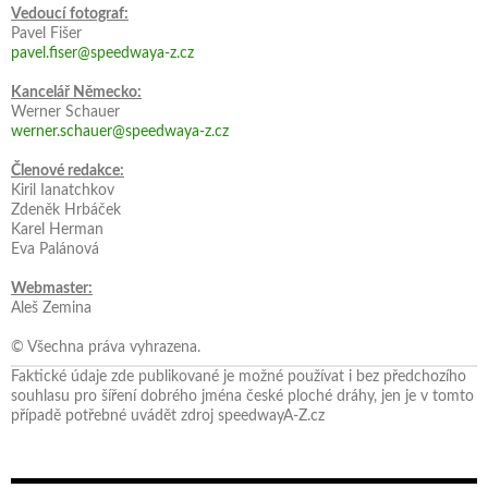
Vedoucí fotograf:
Pavel Fišer
pavel.fiser@speedwaya-z.cz
Kancelář Německo:
Werner Schauer
werner.schauer@speedwaya-z.cz
Členové redakce:
Kiril Ianatchkov
Zdeněk Hrbáček
Karel Herman
Eva Palánová
Webmaster:
Aleš Zemina
© Všechna práva vyhrazena.
Faktické údaje zde publikované je možné používat i bez předchozího
souhlasu pro šíření dobrého jména české ploché dráhy, jen je v tomto
případě potřebné uvádět zdroj speedwayA-Z.cz