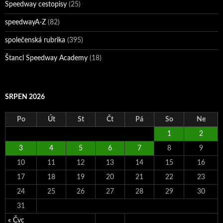
Speedway cestopisy
(25)
speedwayA-Z
(82)
společenská rubrika
(395)
Štancl Speedway Academy
(18)
SRPEN 2026
Po
Út
St
Čt
Pá
So
Ne
1
2
3
4
5
6
7
8
9
10
11
12
13
14
15
16
17
18
19
20
21
22
23
24
25
26
27
28
29
30
31
« Čvc