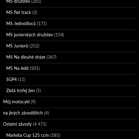
MS družstev
(281)
MS flat track
(2)
MS Jednotlivců
(171)
MS juniorských družstev
(154)
MS Juniorů
(252)
MS Na dlouhé dráze
(367)
MS Na ledě
(501)
SGP4
(11)
Zlatá trofej žen
(5)
Můj motocykl
(9)
na jiných závodištích
(4)
Ostatní závody
(4 471)
Markéta Cup 125 ccm
(585)