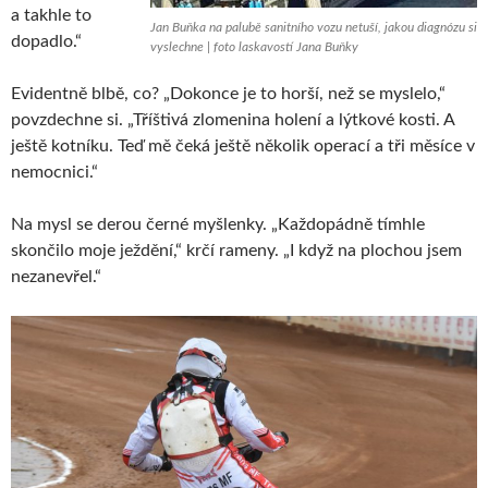
a takhle to
Jan Buňka na palubě sanitního vozu netuší, jakou diagnózu si
dopadlo.“
vyslechne | foto laskavostí Jana Buňky
Evidentně blbě, co? „Dokonce je to horší, než se myslelo,“
povzdechne si. „Tříštivá zlomenina holení a lýtkové kosti. A
ještě kotníku. Teď mě čeká ještě několik operací a tři měsíce v
nemocnici.“
Na mysl se derou černé myšlenky. „Každopádně tímhle
skončilo moje ježdění,“ krčí rameny. „I když na plochou jsem
nezanevřel.“