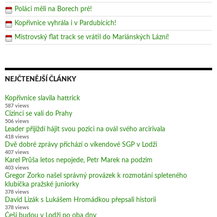
Poláci měli na Borech pré!
Kopřivnice vyhrála i v Pardubicích!
Mistrovský flat track se vrátil do Mariánských Lázní!
NEJČTENĚJŠÍ ČLÁNKY
Kopřivnice slavila hattrick
587 views
Cizinci se valí do Prahy
506 views
Leader přijíždí hájit svou pozici na ovál svého arcirivala
418 views
Dvě dobré zprávy přichází o víkendové SGP v Lodži
407 views
Karel Průša letos nepojede, Petr Marek na podzim
403 views
Gregor Zorko našel správný provázek k rozmotání spleteného
klubíčka pražské juniorky
378 views
David Lizák s Lukášem Hromádkou přepsali historii
378 views
Češi budou v Lodži po oba dny