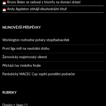
Andy Appleton obhájil dlouhodrážní titul!
Reprezentační dvojice brala český titul!
NEJNOVĚJŠÍ PŘÍSPĚVKY
Workington rozhodne poháry stopětadvacítek
První liga míří na neutrální dráhu
Žarnovický majstrovský víkend
Přichází čas českého finále
Pardubický MACEC Cup vyplní pondělní podvečer
RUBRIKY
Dopisy z Jawy
(1)