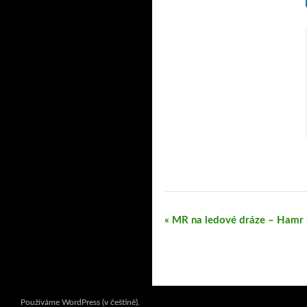
Navigace
«
MR na ledové dráze – Hamr 
pro
Akce
Používáme WordPress (v češtině).