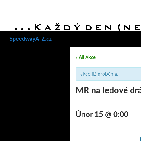
Hledat
SpeedwayA-Z.cz
« All Akce
akce již proběhla.
MR na ledové dr
Únor 15 @ 0:00