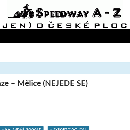
áze – Mělice (NEJEDE SE)
+ KALENDÁŘ GOOGLE
+ EXPORTOVAT ICAL