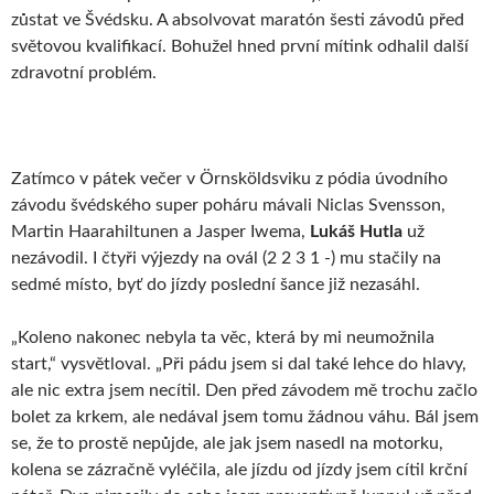
zůstat ve Švédsku. A absolvovat maratón šesti závodů před
světovou kvalifikací. Bohužel hned první mítink odhalil další
zdravotní problém.
Zatímco v pátek večer v Örnsköldsviku z pódia úvodního
závodu švédského super poháru mávali Niclas Svensson,
Martin Haarahiltunen a Jasper Iwema,
Lukáš Hutla
už
nezávodil. I čtyři výjezdy na ovál (2 2 3 1 -) mu stačily na
sedmé místo, byť do jízdy poslední šance již nezasáhl.
„Koleno nakonec nebyla ta věc, která by mi neumožnila
start,“ vysvětloval. „Při pádu jsem si dal také lehce do hlavy,
ale nic extra jsem necítil. Den před závodem mě trochu začlo
bolet za krkem, ale nedával jsem tomu žádnou váhu. Bál jsem
se, že to prostě nepůjde, ale jak jsem nasedl na motorku,
kolena se zázračně vyléčila, ale jízdu od jízdy jsem cítil krční