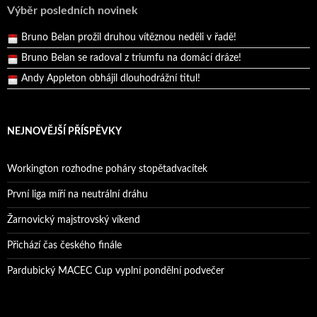
Pražský přebor neskrblil překvapeními!
Výběr posledních novinek
Bruno Belan prožil druhou vítěznou neděli v řadě!
Bruno Belan se radoval z triumfu na domácí dráze!
Andy Appleton obhájil dlouhodrážní titul!
Reprezentační dvojice brala český titul!
NEJNOVĚJŠÍ PŘÍSPĚVKY
Workington rozhodne poháry stopětadvacítek
První liga míří na neutrální dráhu
Žarnovický majstrovský víkend
Přichází čas českého finále
Pardubický MACEC Cup vyplní pondělní podvečer