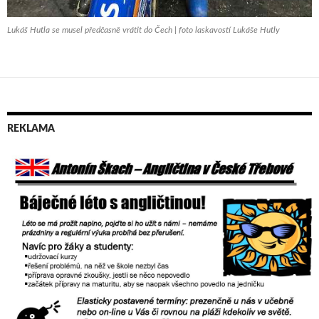
Lukáš Hutla se musel předčasně vrátit do Čech | foto laskavostí Lukáše Hutly
REKLAMA