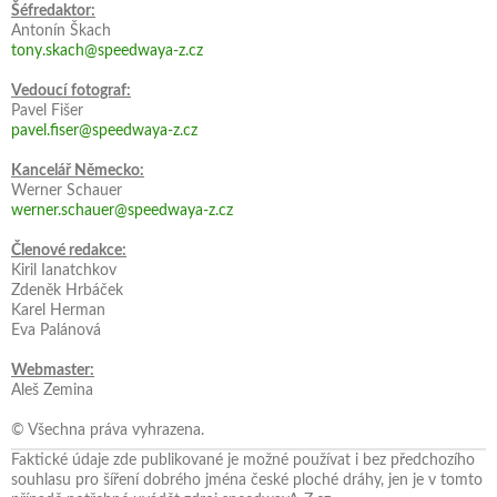
Šéfredaktor:
Antonín Škach
tony.skach@speedwaya-z.cz
Vedoucí fotograf:
Pavel Fišer
pavel.fiser@speedwaya-z.cz
Kancelář Německo:
Werner Schauer
werner.schauer@speedwaya-z.cz
Členové redakce:
Kiril Ianatchkov
Zdeněk Hrbáček
Karel Herman
Eva Palánová
Webmaster:
Aleš Zemina
© Všechna práva vyhrazena.
Faktické údaje zde publikované je možné používat i bez předchozího
souhlasu pro šíření dobrého jména české ploché dráhy, jen je v tomto