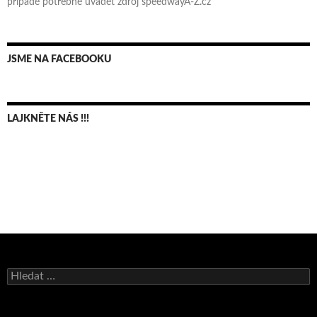
případě potřebné uvádět zdroj speedwayA-Z.cz
JSME NA FACEBOOKU
LAJKNĚTE NÁS !!!
Bruno Belan se radoval z triumfu na domácí dráze!
Vyhledávání
Andy Appleton obhájil dlouhodrážní titul!
Reprezentační dvojice brala český titul!