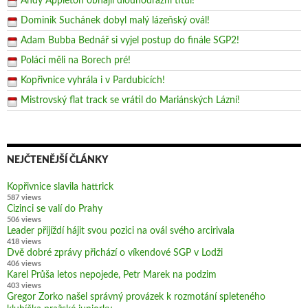
Andy Appleton obhájil dlouhodrážní titul!
Dominik Suchánek dobyl malý lázeňský ovál!
Adam Bubba Bednář si vyjel postup do finále SGP2!
Poláci měli na Borech pré!
Kopřivnice vyhrála i v Pardubicích!
Mistrovský flat track se vrátil do Mariánských Lázní!
NEJČTENĚJŠÍ ČLÁNKY
Kopřivnice slavila hattrick
587 views
Cizinci se valí do Prahy
506 views
Leader přijíždí hájit svou pozici na ovál svého arcirivala
418 views
Dvě dobré zprávy přichází o víkendové SGP v Lodži
406 views
Karel Průša letos nepojede, Petr Marek na podzim
403 views
Gregor Zorko našel správný provázek k rozmotání spleteného