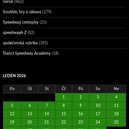
Servis
(862)
Soutěže, hry a zábava
(279)
Speedway cestopisy
(25)
speedwayA-Z
(82)
společenská rubrika
(395)
Štancl Speedway Academy
(18)
LEDEN 2026
Po
Út
St
Čt
Pá
So
Ne
1
2
3
4
5
6
7
8
9
10
11
12
13
14
15
16
17
18
19
20
21
22
23
24
25