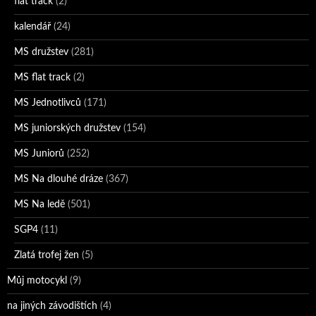
flat track
(2)
kalendář
(24)
MS družstev
(281)
MS flat track
(2)
MS Jednotlivců
(171)
MS juniorských družstev
(154)
MS Juniorů
(252)
MS Na dlouhé dráze
(367)
MS Na ledě
(501)
SGP4
(11)
Zlatá trofej žen
(5)
Můj motocykl
(9)
na jiných závodištích
(4)