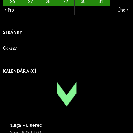
26
27
28
29
30
31
« Pro
Úno »
STRÁNKY
Odkazy
KALENDÁŘ AKCÍ
1.liga – Liberec
Srpen 8 @ 14:00