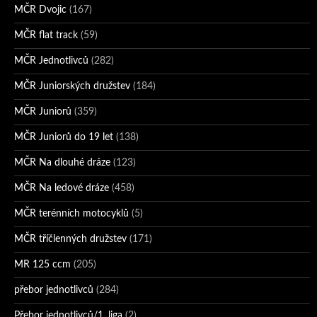
MČR Dvojic
(167)
MČR flat track
(59)
MČR Jednotlivců
(282)
MČR Juniorských družstev
(184)
MČR Juniorů
(359)
MČR Juniorů do 19 let
(138)
MČR Na dlouhé dráze
(123)
MČR Na ledové dráze
(458)
MČR terénních motocyklů
(5)
MČR tříčlenných družstev
(171)
MR 125 ccm
(205)
přebor jednotlivců
(284)
Přebor jednotlivců/1. liga
(2)