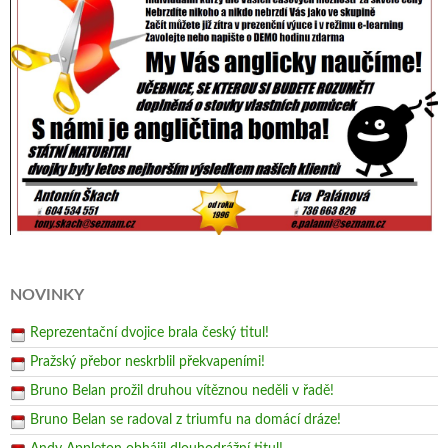
NOVINKY
Reprezentační dvojice brala český titul!
Pražský přebor neskrblil překvapeními!
Bruno Belan prožil druhou vítěznou neděli v řadě!
Bruno Belan se radoval z triumfu na domácí dráze!