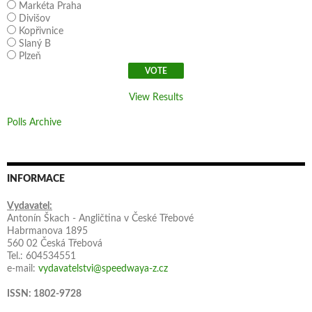
Markéta Praha
Divišov
Kopřivnice
Slaný B
Plzeň
View Results
Polls Archive
INFORMACE
Vydavatel:
Antonín Škach - Angličtina v České Třebové
Habrmanova 1895
560 02 Česká Třebová
Tel.: 604534551
e-mail:
vydavatelstvi@speedwaya-z.cz
ISSN: 1802-9728