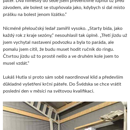
páteř. Dva nimesily do sebe jsem preventivně lupnul už před
závodem, ale bolest se stupňovala jako, kdybych si dal místo
prášku na bolest jenom lízátko.“
Nicméně přeloučský ledař zamířil vysoko. „Starty bída, jako
každý rok z kraje sezóny,“ nesouhlasil tak úplně. „Třetí jízdu už
jsem vychytal nastavení podvozku a byla to paráda, ale
pomalu jsem cítil, že budu muset hodit ručník do ringu.
Čtvrtou jízdu už to prostě nešlo a ve druhém kole jsem to
musel vzdát.“
Lukáš Hutla si proto sám sobě naordinoval klid a především
důkladné vyšetření krční páteře. Do Švédska se chce vrátit
poslední den v měsíci na světovou kvalifikaci.