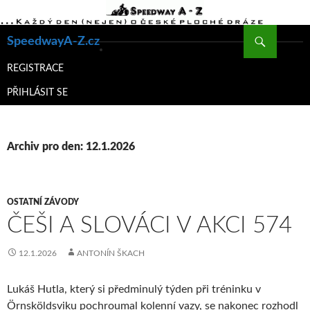
Hledat
SpeedwayA-Z.cz
PŘEJÍT
K
REGISTRACE
OBSAHU
PŘIHLÁSIT SE
WEBU
Archiv pro den: 12.1.2026
OSTATNÍ ZÁVODY
ČEŠI A SLOVÁCI V AKCI 574
12.1.2026
ANTONÍN ŠKACH
Lukáš Hutla, který si předminulý týden při tréninku v
Örnsköldsviku pochroumal kolenní vazy, se nakonec rozhodl