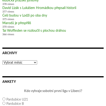
klubíčka pražské juniorky
378 views
David Lizák s Lukášem Hromádkou přepsali historii
377 views
Češi budou v Lodži po oba dny
375 views
Marodů je přespříliš
370 views
Tai Woffinden se rozloučil s plochou dráhou
366 views
ARCHIVY
Archivy
ANKETY
Kdo vyhraje sobotní první ligu v Liberci?
Pardubice U21
Pardubice B