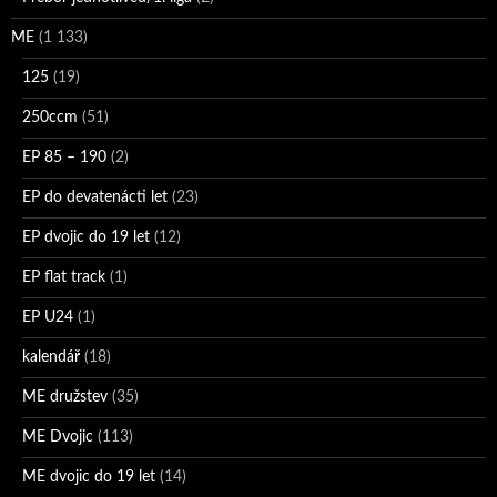
ME
(1 133)
125
(19)
250ccm
(51)
EP 85 – 190
(2)
EP do devatenácti let
(23)
EP dvojic do 19 let
(12)
EP flat track
(1)
EP U24
(1)
kalendář
(18)
ME družstev
(35)
ME Dvojic
(113)
ME dvojic do 19 let
(14)