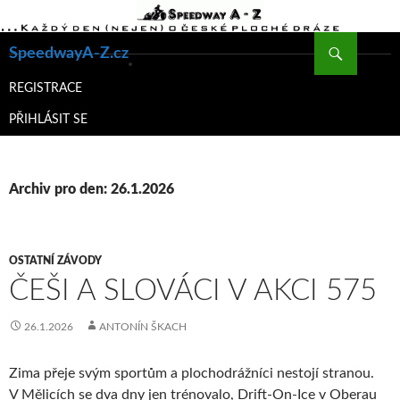
Hledat
SpeedwayA-Z.cz
PŘEJÍT
K
REGISTRACE
OBSAHU
PŘIHLÁSIT SE
WEBU
Archiv pro den: 26.1.2026
OSTATNÍ ZÁVODY
ČEŠI A SLOVÁCI V AKCI 575
26.1.2026
ANTONÍN ŠKACH
Zima přeje svým sportům a plochodrážníci nestojí stranou.
V Mělicích se dva dny jen trénovalo, Drift-On-Ice v Oberau