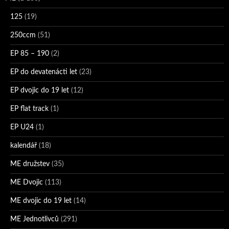
125
(19)
250ccm
(51)
EP 85 – 190
(2)
EP do devatenácti let
(23)
EP dvojic do 19 let
(12)
EP flat track
(1)
EP U24
(1)
kalendář
(18)
ME družstev
(35)
ME Dvojic
(113)
ME dvojic do 19 let
(14)
ME Jednotlivců
(291)