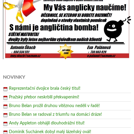
NOVINKY
Reprezentační dvojice brala český titul!
Pražský přebor neskrblil překvapeními!
Bruno Belan prožil druhou vítěznou neděli v řadě!
Bruno Belan se radoval z triumfu na domácí dráze!
Andy Appleton obhájil dlouhodrážní titul!
Dominik Suchánek dobyl malý lázeňský ovál!