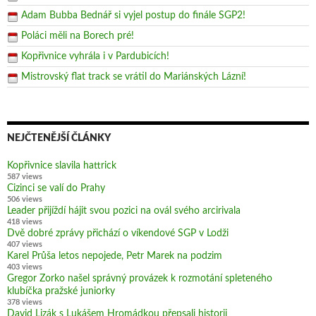
Adam Bubba Bednář si vyjel postup do finále SGP2!
Poláci měli na Borech pré!
Kopřivnice vyhrála i v Pardubicích!
Mistrovský flat track se vrátil do Mariánských Lázní!
NEJČTENĚJŠÍ ČLÁNKY
Kopřivnice slavila hattrick
587 views
Cizinci se valí do Prahy
506 views
Leader přijíždí hájit svou pozici na ovál svého arcirivala
418 views
Dvě dobré zprávy přichází o víkendové SGP v Lodži
407 views
Karel Průša letos nepojede, Petr Marek na podzim
403 views
Gregor Zorko našel správný provázek k rozmotání spleteného
klubíčka pražské juniorky
378 views
David Lizák s Lukášem Hromádkou přepsali historii