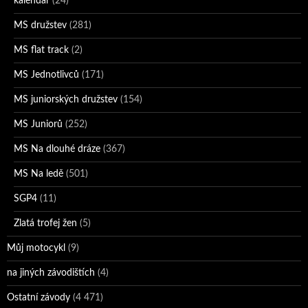
kalendář
(24)
MS družstev
(281)
MS flat track
(2)
MS Jednotlivců
(171)
MS juniorských družstev
(154)
MS Juniorů
(252)
MS Na dlouhé dráze
(367)
MS Na ledě
(501)
SGP4
(11)
Zlatá trofej žen
(5)
Můj motocykl
(9)
na jiných závodištích
(4)
Ostatní závody
(4 471)