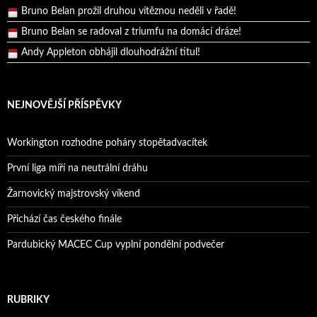
Bruno Belan prožil druhou vítěznou neděli v řadě!
Bruno Belan se radoval z triumfu na domácí dráze!
Andy Appleton obhájil dlouhodrážní titul!
Reprezentační dvojice brala český titul!
NEJNOVĚJŠÍ PŘÍSPĚVKY
Workington rozhodne poháry stopětadvacítek
První liga míří na neutrální dráhu
Žarnovický majstrovský víkend
Přichází čas českého finále
Pardubický MACEC Cup vyplní pondělní podvečer
RUBRIKY