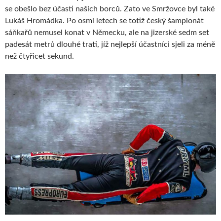
se obešlo bez účasti našich borců. Zato ve Smržovce byl také
Lukáš Hromádka. Po osmi letech se totiž český šampionát
sáňkařů nemusel konat v Německu, ale na jizerské sedm set
padesát metrů dlouhé trati, jíž nejlepší účastníci sjeli za méně
než čtyřicet sekund.