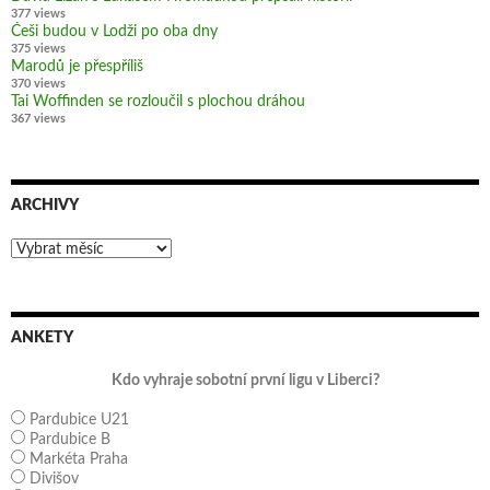
377 views
Češi budou v Lodži po oba dny
375 views
Marodů je přespříliš
370 views
Tai Woffinden se rozloučil s plochou dráhou
367 views
ARCHIVY
Archivy
ANKETY
Kdo vyhraje sobotní první ligu v Liberci?
Pardubice U21
Pardubice B
Markéta Praha
Divišov