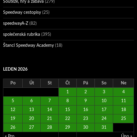
Soutěže, hry a zábava
(279)
Speedway cestopisy
(25)
speedwayA-Z
(82)
společenská rubrika
(395)
Štancl Speedway Academy
(18)
LEDEN 2026
Po
Út
St
Čt
Pá
So
Ne
1
2
3
4
5
6
7
8
9
10
11
12
13
14
15
16
17
18
19
20
21
22
23
24
25
26
27
28
29
30
31
« Pro
Úno »