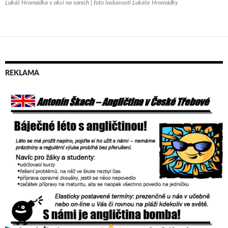
Lukáš Hromádka v akci na saních | foto laskavostí Lukáše Hromádky
REKLAMA