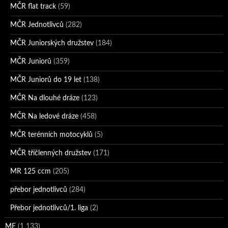
MČR flat track
(59)
MČR Jednotlivců
(282)
MČR Juniorských družstev
(184)
MČR Juniorů
(359)
MČR Juniorů do 19 let
(138)
MČR Na dlouhé dráze
(123)
MČR Na ledové dráze
(458)
MČR terénních motocyklů
(5)
MČR tříčlenných družstev
(171)
MR 125 ccm
(205)
přebor jednotlivců
(284)
Přebor jednotlivců/1. liga
(2)
ME
(1 133)