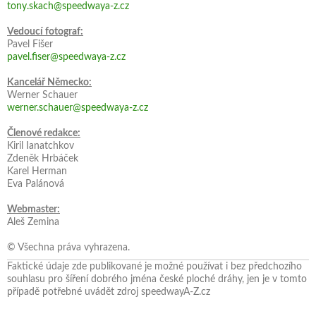
tony.skach@speedwaya-z.cz
Vedoucí fotograf:
Pavel Fišer
pavel.fiser@speedwaya-z.cz
Kancelář Německo:
Werner Schauer
werner.schauer@speedwaya-z.cz
Členové redakce:
Kiril Ianatchkov
Zdeněk Hrbáček
Karel Herman
Eva Palánová
Webmaster:
Aleš Zemina
© Všechna práva vyhrazena.
Faktické údaje zde publikované je možné používat i bez předchozího
souhlasu pro šíření dobrého jména české ploché dráhy, jen je v tomto
případě potřebné uvádět zdroj speedwayA-Z.cz