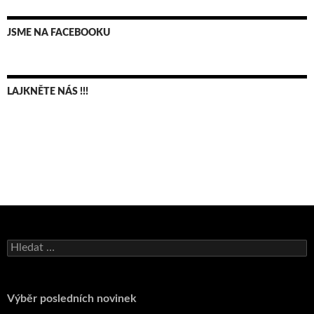
JSME NA FACEBOOKU
LAJKNĚTE NÁS !!!
Bruno Belan se radoval z triumfu na domácí dráze!
Vyhledávání
Andy Appleton obhájil dlouhodrážní titul!
Reprezentační dvojice brala český titul!
Výběr posledních novinek
Pražský přebor neskrblil překvapeními!