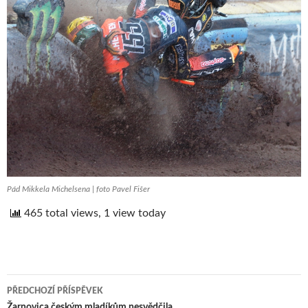
Pád Mikkela Michelsena | foto Pavel Fišer
465 total views, 1 view today
PŘEDCHOZÍ PŘÍSPĚVEK
Žarnovica českým mladíkům nesvědčila