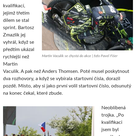
kvalifikací,
jejímž třetím
dílem se stal
sprint. Bartosz
Zmazlik jej
vyhrál, když se
předtím ukázal
Martin Vaculík se chystá do akce | fofo Pavel Fišer
rychlejší než
Martin
Vaculík. A pak než Anders Thomsen. Poté musel poskytnout
dva rozhovory, a když se vybírala startovní čísla, dorazil
pozdě. Místo, aby si jako první volil startovní číslo, odsunutý
na konec čekal, které zbude.
Neoblíbená
trojka. „Po
kvalifikaci
jsem byl