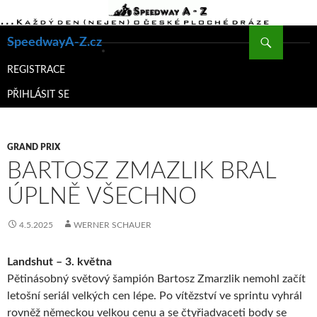
Hledat
SpeedwayA-Z.cz
PŘEJÍT
K
REGISTRACE
OBSAHU
PŘIHLÁSIT SE
WEBU
GRAND PRIX
BARTOSZ ZMAZLIK BRAL
ÚPLNĚ VŠECHNO
4.5.2025
WERNER SCHAUER
Landshut – 3. května
Pětinásobný světový šampión Bartosz Zmarzlik nemohl začít
letošní seriál velkých cen lépe. Po vítězství ve sprintu vyhrál
rovněž německou velkou cenu a se čtyřiadvaceti body se