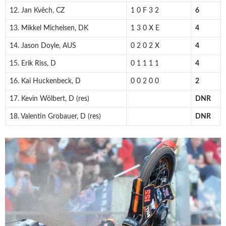
12. Jan Kvěch, CZ
1 0 F 3 2
6
13. Mikkel Michelsen, DK
1 3 0 X E
4
14. Jason Doyle, AUS
0 2 0 2 X
4
15. Erik Riss, D
0 1 1 1 1
4
16. Kai Huckenbeck, D
0 0 2 0 0
2
17. Kevin Wölbert, D (res)
DNR
18. Valentin Grobauer, D (res)
DNR