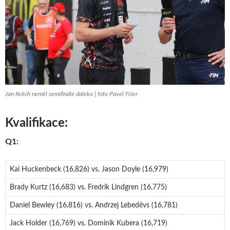
Jan Kvěch neměl semifinále daleko | foto Pavel Fišer
Kvalifikace:
Q1:
Kai Huckenbeck (16,826) vs. Jason Doyle (16,979)
Brady Kurtz (16,683) vs. Fredrik Lindgren (16,775)
Daniel Bewley (16,816) vs. Andrzej Lebeděvs (16,781)
Jack Holder (16,769) vs. Dominik Kubera (16,719)