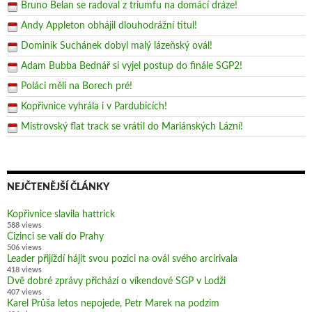
Bruno Belan se radoval z triumfu na domácí dráze!
Andy Appleton obhájil dlouhodrážní titul!
Dominik Suchánek dobyl malý lázeňský ovál!
Adam Bubba Bednář si vyjel postup do finále SGP2!
Poláci měli na Borech pré!
Kopřivnice vyhrála i v Pardubicích!
Mistrovský flat track se vrátil do Mariánských Lázní!
NEJČTENĚJŠÍ ČLÁNKY
Kopřivnice slavila hattrick
588 views
Cizinci se valí do Prahy
506 views
Leader přijíždí hájit svou pozici na ovál svého arcirivala
418 views
Dvě dobré zprávy přichází o víkendové SGP v Lodži
407 views
Karel Průša letos nepojede, Petr Marek na podzim