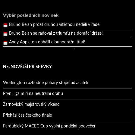
Reprezentační dvojice brala český titul!
Pražský přebor neskrblil překvapeními!
Výběr posledních novinek
Bruno Belan prožil druhou vítěznou neděli v řadě!
Bruno Belan se radoval z triumfu na domácí dráze!
Andy Appleton obhájil dlouhodrážní titul!
Reprezentační dvojice brala český titul!
NEJNOVĚJŠÍ PŘÍSPĚVKY
Workington rozhodne poháry stopětadvacítek
První liga míří na neutrální dráhu
Žarnovický majstrovský víkend
Přichází čas českého finále
Pardubický MACEC Cup vyplní pondělní podvečer