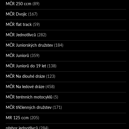
MČR 250 ccm
(89)
MČR Dvojic
(167)
MČR flat track
(59)
MČR Jednotlivců
(282)
MČR Juniorských družstev
(184)
MČR Juniorů
(359)
MČR Juniorů do 19 let
(138)
MČR Na dlouhé dráze
(123)
MČR Na ledové dráze
(458)
MČR terénních motocyklů
(5)
MČR tříčlenných družstev
(171)
MR 125 ccm
(205)
přebor jednotlivců
(284)