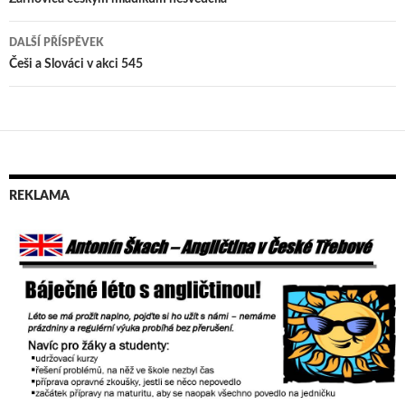
Navigace
pro
DALŠÍ PŘÍSPĚVEK
příspěvek
Češi a Slováci v akci 545
REKLAMA