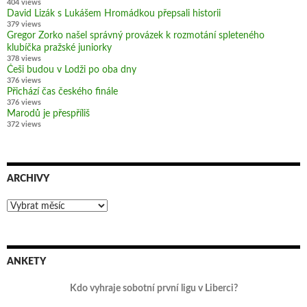
404 views
David Lizák s Lukášem Hromádkou přepsali historii
379 views
Gregor Zorko našel správný provázek k rozmotání spleteného
klubíčka pražské juniorky
378 views
Češi budou v Lodži po oba dny
376 views
Přichází čas českého finále
376 views
Marodů je přespříliš
372 views
ARCHIVY
Archivy
ANKETY
Kdo vyhraje sobotní první ligu v Liberci?