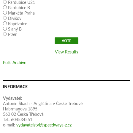
Pardubice U21
Pardubice B
Markéta Praha
Divišov
Kopřivnice
Slaný B
Plzeň
View Results
Polls Archive
INFORMACE
Vydavatel:
Antonín Škach - Angličtina v České Třebové
Habrmanova 1895
560 02 Česká Třebová
Tel.: 604534551
e-mail:
vydavatelstvi@speedwaya-z.cz