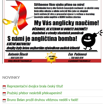
NOVINKY
Reprezentační dvojice brala český titul!
Pražský přebor neskrblil překvapeními!
Bruno Belan prožil druhou vítěznou neděli v řadě!