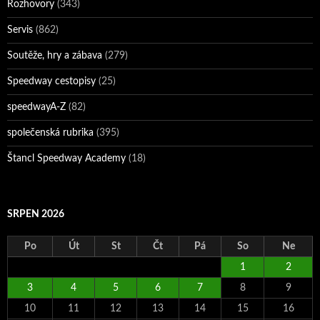
Rozhovory
(343)
Servis
(862)
Soutěže, hry a zábava
(279)
Speedway cestopisy
(25)
speedwayA-Z
(82)
společenská rubrika
(395)
Štancl Speedway Academy
(18)
SRPEN 2026
Po
Út
St
Čt
Pá
So
Ne
1
2
3
4
5
6
7
8
9
10
11
12
13
14
15
16