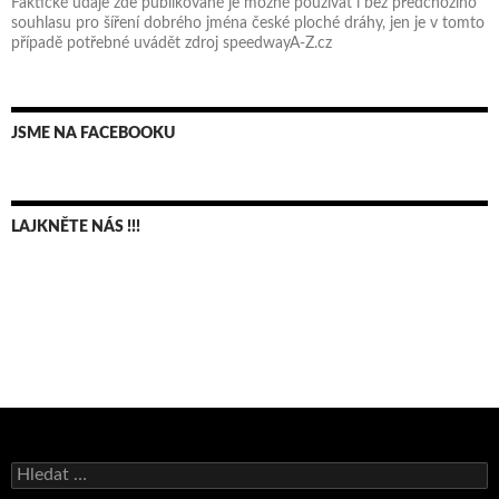
Faktické údaje zde publikované je možné používat i bez předchozího
souhlasu pro šíření dobrého jména české ploché dráhy, jen je v tomto
případě potřebné uvádět zdroj speedwayA-Z.cz
JSME NA FACEBOOKU
LAJKNĚTE NÁS !!!
Bruno Belan se radoval z triumfu na domácí dráze!
Andy Appleton obhájil dlouhodrážní titul!
Vyhledávání