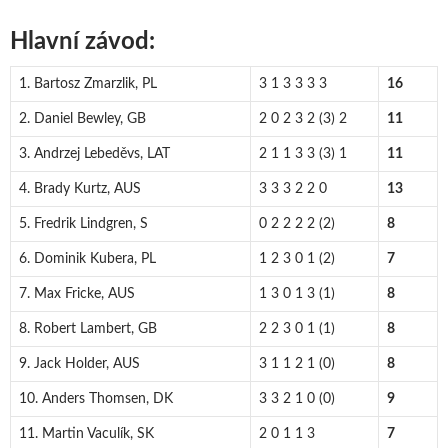
Hlavní závod:
1. Bartosz Zmarzlik, PL
3 1 3 3 3 3
16
2. Daniel Bewley, GB
2 0 2 3 2 (3) 2
11
3. Andrzej Lebeděvs, LAT
2 1 1 3 3 (3) 1
11
4. Brady Kurtz, AUS
3 3 3 2 2 0
13
5. Fredrik Lindgren, S
0 2 2 2 2 (2)
8
6. Dominik Kubera, PL
1 2 3 0 1 (2)
7
7. Max Fricke, AUS
1 3 0 1 3 (1)
8
8. Robert Lambert, GB
2 2 3 0 1 (1)
8
9. Jack Holder, AUS
3 1 1 2 1 (0)
8
10. Anders Thomsen, DK
3 3 2 1 0 (0)
9
11. Martin Vaculík, SK
2 0 1 1 3
7