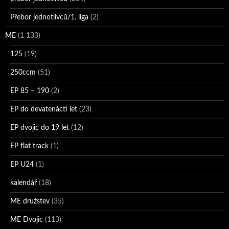
Přebor jednotlivců/1. liga
(2)
ME
(1 133)
125
(19)
250ccm
(51)
EP 85 – 190
(2)
EP do devatenácti let
(23)
EP dvojic do 19 let
(12)
EP flat track
(1)
EP U24
(1)
kalendář
(18)
ME družstev
(35)
ME Dvojic
(113)