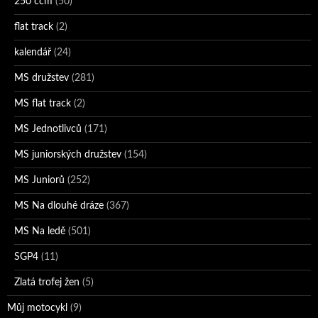
250 ccm
(50)
flat track
(2)
kalendář
(24)
MS družstev
(281)
MS flat track
(2)
MS Jednotlivců
(171)
MS juniorských družstev
(154)
MS Juniorů
(252)
MS Na dlouhé dráze
(367)
MS Na ledě
(501)
SGP4
(11)
Zlatá trofej žen
(5)
Můj motocykl
(9)