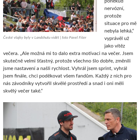
poněkud
nervózní,
protože
situace pro mě
nebyla lehká,“
České vlajky byly v Landshutu vidět | foto Pavel Fišer
vyprávěl už
jako vítěz
večera. „Ale možná mi to dalo extra motivaci na večer. Jsem
skutečně velmi šťastný, protože všechno šlo dobře, změnili
jsme nastavení a našli rychlost. Vyhrál jsem sprint, vyhrál
jsem finále, chci poděkovat všem fandům. Každý z nich pro
nás závodníky vytvořil skvělé prostředí a snad i oni měli
skvělý večer také.“