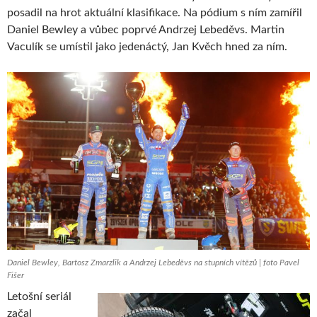
posadil na hrot aktuální klasifikace. Na pódium s ním zamířil
Daniel Bewley a vůbec poprvé Andrzej Lebeděvs. Martin
Vaculík se umístil jako jedenáctý, Jan Kvěch hned za ním.
Daniel Bewley, Bartosz Zmarzlik a Andrzej Lebeděvs na stupních vítězů | foto Pavel
Fišer
Letošní seriál
začal