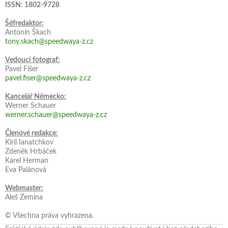
ISSN: 1802-9728
Šéfredaktor:
Antonín Škach
tony.skach@speedwaya-z.cz
Vedoucí fotograf:
Pavel Fišer
pavel.fiser@speedwaya-z.cz
Kancelář Německo:
Werner Schauer
werner.schauer@speedwaya-z.cz
Členové redakce:
Kiril Ianatchkov
Zdeněk Hrbáček
Karel Herman
Eva Palánová
Webmaster:
Aleš Zemina
© Všechna práva vyhrazena.