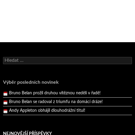
Bruno Belan se radoval z triumfu na domácí dráze!
Andy Appleton obhájil dlouhodrážní titul!
Vyhledávání
Reprezentační dvojice brala český titul!
Pražský přebor neskrblil překvapeními!
Výběr posledních novinek
Bruno Belan prožil druhou vítěznou neděli v řadě!
Bruno Belan se radoval z triumfu na domácí dráze!
Andy Appleton obhájil dlouhodrážní titul!
Reprezentační dvojice brala český titul!
NEJNOVĚJŠÍ PŘÍSPĚVKY