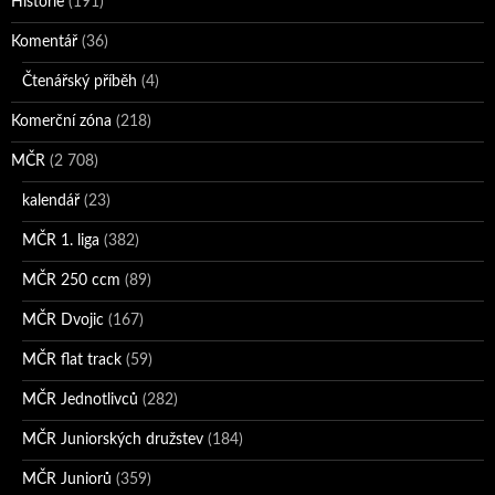
Historie
(191)
Komentář
(36)
Čtenářský příběh
(4)
Komerční zóna
(218)
MČR
(2 708)
kalendář
(23)
MČR 1. liga
(382)
MČR 250 ccm
(89)
MČR Dvojic
(167)
MČR flat track
(59)
MČR Jednotlivců
(282)
MČR Juniorských družstev
(184)
MČR Juniorů
(359)