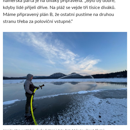
hamerská parta je na diváky připravená. „Bylo by dobré,
kdyby lidé přijeli dříve. Na pláž se vejde tři tisíce diváků.
Máme připravený plán B, že ostatní pustíme na druhou
stranu třeba za poloviční vstupné.“