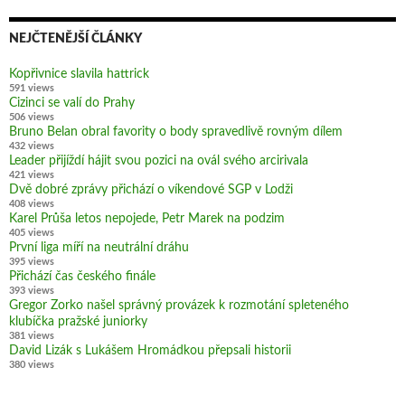
NEJČTENĚJŠÍ ČLÁNKY
Kopřivnice slavila hattrick
591 views
Cizinci se valí do Prahy
506 views
Bruno Belan obral favority o body spravedlivě rovným dílem
432 views
Leader přijíždí hájit svou pozici na ovál svého arcirivala
421 views
Dvě dobré zprávy přichází o víkendové SGP v Lodži
408 views
Karel Průša letos nepojede, Petr Marek na podzim
405 views
První liga míří na neutrální dráhu
395 views
Přichází čas českého finále
393 views
Gregor Zorko našel správný provázek k rozmotání spleteného
klubíčka pražské juniorky
381 views
David Lizák s Lukášem Hromádkou přepsali historii
380 views