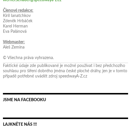
Členové redakce:
Kiril Ianatchkov
Zdeněk Hrbáček
Karel Herman
Eva Palánová
Webmaster:
Aleš Zemina
© Všechna práva vyhrazena.
Faktické údaje zde publikované je možné používat i bez předchozího
souhlasu pro šíření dobrého jména české ploché dráhy, jen je v tomto
případě potřebné uvádět zdroj speedwayA-Z.cz
JSME NA FACEBOOKU
LAJKNĚTE NÁS !!!