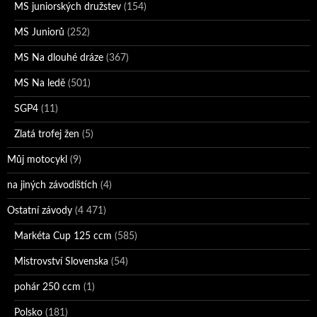
MS juniorských družstev
(154)
MS Juniorů
(252)
MS Na dlouhé dráze
(367)
MS Na ledě
(501)
SGP4
(11)
Zlatá trofej žen
(5)
Můj motocykl
(9)
na jiných závodištích
(4)
Ostatní závody
(4 471)
Markéta Cup 125 ccm
(585)
Mistrovství Slovenska
(54)
pohár 250 ccm
(1)
Polsko
(181)