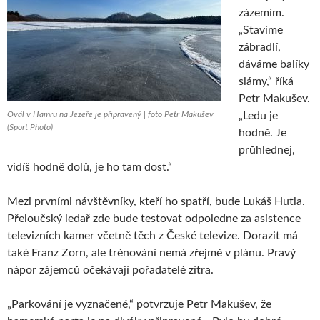
zázemím.
„Stavíme
zábradlí,
dáváme balíky
slámy,“ říká
Petr Makušev.
Ovál v Hamru na Jezeře je připravený | foto Petr Makušev
„Ledu je
(Sport Photo)
hodně. Je
průhlednej,
vidíš hodně dolů, je ho tam dost.“
Mezi prvními návštěvníky, kteří ho spatří, bude Lukáš Hutla.
Přeloučský ledař zde bude testovat odpoledne za asistence
televizních kamer včetně těch z České televize. Dorazit má
také Franz Zorn, ale trénování nemá zřejmě v plánu. Pravý
nápor zájemců očekávají pořadatelé zítra.
„Parkování je vyznačené,“ potvrzuje Petr Makušev, že