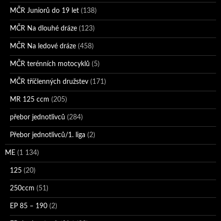
MČR Juniorů do 19 let
(138)
MČR Na dlouhé dráze
(123)
MČR Na ledové dráze
(458)
MČR terénních motocyklů
(5)
MČR tříčlenných družstev
(171)
MR 125 ccm
(205)
přebor jednotlivců
(284)
Přebor jednotlivců/1. liga
(2)
ME
(1 134)
125
(20)
250ccm
(51)
EP 85 – 190
(2)