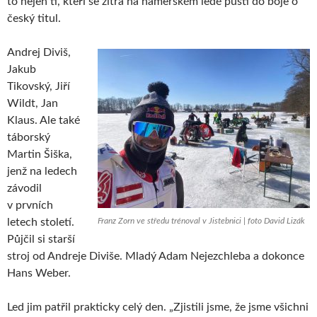
to nejen ti, kteří se zítra na hamerském ledě pustí do boje o
český titul.
Andrej Diviš,
Jakub
Tikovský, Jiří
Wildt, Jan
Klaus. Ale také
táborský
Martin Šiška,
jenž na ledech
závodil
v prvních
letech století.
Franz Zorn ve středu trénoval v Jistebnici | foto David Lizák
Půjčil si starší
stroj od Andreje Diviše. Mladý Adam Nejezchleba a dokonce
Hans Weber.
Led jim patřil prakticky celý den. „Zjistili jsme, že jsme všichni