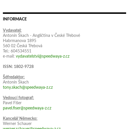
INFORMACE
Vydavatel:
Antonín Škach - Angličtina v České Třebové
Habrmanova 1895
560 02 Česká Třebová
Tel.: 604534551
e-mail:
vydavatelstvi@speedwaya-z.cz
ISSN: 1802-9728
Šéfredaktor:
Antonín Škach
tony.skach@speedwaya-z.cz
Vedoucí fotograf:
Pavel Fišer
pavel.fiser@speedwaya-z.cz
Kancelář Německo:
Werner Schauer
werner.schauer@speedwaya-z.cz