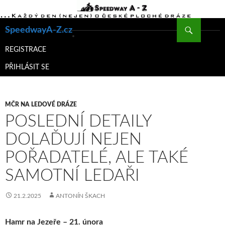
Hledat
SpeedwayA-Z.cz
PŘEJÍT
K
REGISTRACE
OBSAHU
PŘIHLÁSIT SE
WEBU
MČR NA LEDOVÉ DRÁZE
POSLEDNÍ DETAILY
DOLAĎUJÍ NEJEN
POŘADATELÉ, ALE TAKÉ
SAMOTNÍ LEDAŘI
21.2.2025
ANTONÍN ŠKACH
Hamr na Jezeře – 21. února