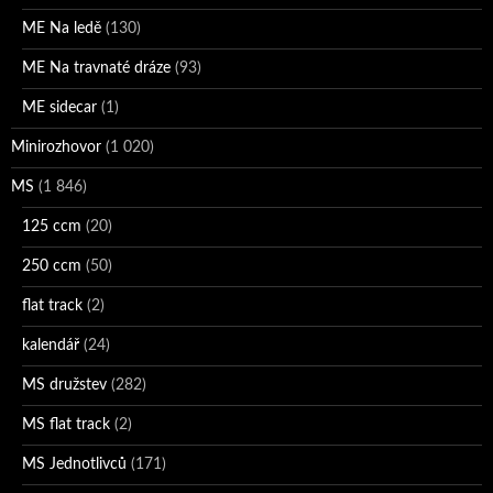
ME Na ledě
(130)
ME Na travnaté dráze
(93)
ME sidecar
(1)
Minirozhovor
(1 020)
MS
(1 846)
125 ccm
(20)
250 ccm
(50)
flat track
(2)
kalendář
(24)
MS družstev
(282)
MS flat track
(2)
MS Jednotlivců
(171)