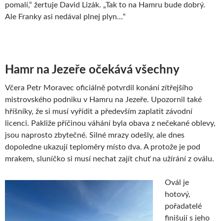
pomalí,“ žertuje David Lizák. „Tak to na Hamru bude dobrý.
Ale Franky asi nedával plnej plyn…“
Hamr na Jezeře očekává všechny
Včera Petr Moravec oficiálně potvrdil konání zítřejšího
mistrovského podniku v Hamru na Jezeře. Upozornil také
hříšníky, že si musí vyřídit a především zaplatit závodní
licenci. Pakliže příčinou váhání byla obava z nečekané oblevy,
jsou naprosto zbytečné. Silné mrazy odešly, ale dnes
dopoledne ukazují teploměry místo dva. A protože je pod
mrakem, sluníčko si musí nechat zajít chuť na užírání z oválu.
Ovál je
hotový,
pořadatelé
finišují s jeho