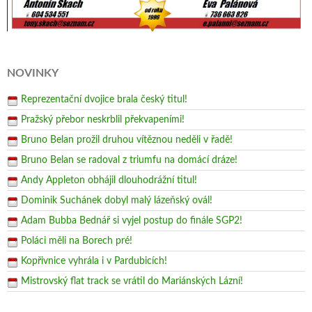
NOVINKY
Reprezentační dvojice brala český titul!
Pražský přebor neskrblil překvapeními!
Bruno Belan prožil druhou vítěznou neděli v řadě!
Bruno Belan se radoval z triumfu na domácí dráze!
Andy Appleton obhájil dlouhodrážní titul!
Dominik Suchánek dobyl malý lázeňský ovál!
Adam Bubba Bednář si vyjel postup do finále SGP2!
Poláci měli na Borech pré!
Kopřivnice vyhrála i v Pardubicích!
Mistrovský flat track se vrátil do Mariánských Lázní!