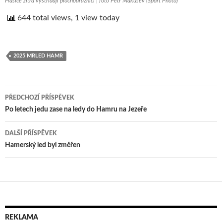
Hasiče zítra vystřídají plochodrážníci | foto Petr Makušev (Sport Photo)
644 total views, 1 view today
2025 MRLED HAMR
PŘEDCHOZÍ PŘÍSPĚVEK
Navigace
Po letech jedu zase na ledy do Hamru na Jezeře
pro
DALŠÍ PŘÍSPĚVEK
příspěvek
Hamerský led byl změřen
REKLAMA