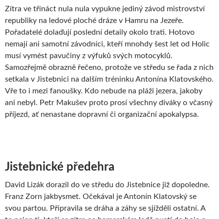
Zítra ve třináct nula nula vypukne jediný závod mistrovství
republiky na ledové ploché dráze v Hamru na Jezeře.
Pořadatelé dolaďují poslední detaily okolo trati. Hotovo
nemají ani samotní závodníci, kteří mnohdy šest let od Holic
musí vymést pavučiny z výfuků svých motocyklů.
Samozřejmě obrazně řečeno, protože ve středu se řada z nich
setkala v Jistebnici na dalším tréninku Antonína Klatovského.
Vře to i mezi fanoušky. Kdo nebude na pláži jezera, jakoby
ani nebyl. Petr Makušev proto prosí všechny diváky o včasný
příjezd, ať nenastane dopravní či organizační apokalypsa.
Jistebnické předehra
David Lizák dorazil do ve středu do Jistebnice již dopoledne.
Franz Zorn jakbysmet. Očekával je Antonín Klatovský se
svou partou. Připravila se dráha a záhy se sjížděli ostatní. A