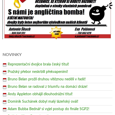
NOVINKY
Reprezentační dvojice brala český titul!
Pražský přebor neskrblil překvapeními!
Bruno Belan prožil druhou vítěznou neděli v řadě!
Bruno Belan se radoval z triumfu na domácí dráze!
Andy Appleton obhájil dlouhodrážní titul!
Dominik Suchánek dobyl malý lázeňský ovál!
Adam Bubba Bednář si vyjel postup do finále SGP2!