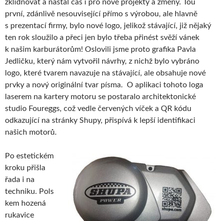
zklidňovat a nastal čas i pro nové projekty a změny. Tou
první, zdánlivě nesouvisející přímo s výrobou, ale hlavně
s prezentací firmy, bylo nové logo, jelikož stávající, již nějaký
ten rok sloužilo a přeci jen bylo třeba přinést svěží vánek
k našim karburátorům! Oslovili jsme proto grafika Pavla
Jedličku, který nám vytvořil návrhy, z nichž bylo vybráno
logo, které tvarem navazuje na stávající, ale obsahuje nové
prvky a nový originální tvar písma. O aplikaci tohoto loga
laserem na kartery motoru se postaralo architektonické
studio Foureggs, což vedle červených víček a QR kódu
odkazující na stránky Shupy, přispívá k lepší identifikaci
našich motorů.
Po estetickém
kroku přišla
řada i na
techniku. Pols
kem hozená
rukavice