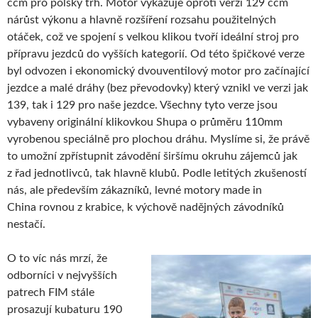
ccm pro polský trh. Motor vykazuje oproti verzi 129 ccm
nárůst výkonu a hlavně rozšíření rozsahu použitelných
otáček, což ve spojení s velkou klikou tvoří ideální stroj pro
přípravu jezdců do vyšších kategorií. Od této špičkové verze
byl odvozen i ekonomický dvouventilový motor pro začínající
jezdce a malé dráhy (bez převodovky) který vznikl ve verzi jak
139, tak i 129 pro naše jezdce. Všechny tyto verze jsou
vybaveny originální klikovkou Shupa o průměru 110mm
vyrobenou speciálně pro plochou dráhu. Myslíme si, že právě
to umožní zpřístupnit závodění širšímu okruhu zájemců jak
z řad jednotlivců, tak hlavně klubů. Podle letitých zkušeností
nás, ale především zákazníků, levné motory made in
China rovnou z krabice, k výchově nadějných závodníků
nestačí.
O to víc nás mrzí, že
odborníci v nejvyšších
patrech FIM stále
prosazují kubaturu 190