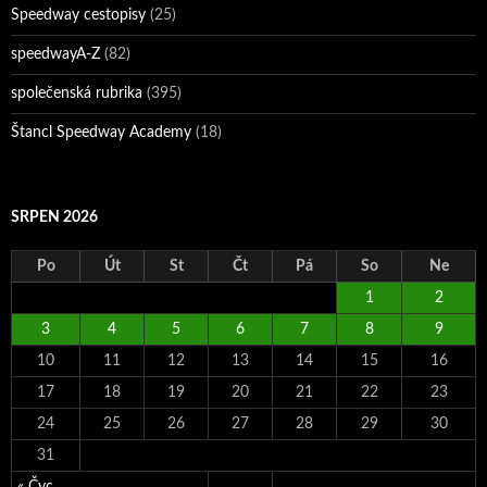
Speedway cestopisy
(25)
speedwayA-Z
(82)
společenská rubrika
(395)
Štancl Speedway Academy
(18)
SRPEN 2026
Po
Út
St
Čt
Pá
So
Ne
1
2
3
4
5
6
7
8
9
10
11
12
13
14
15
16
17
18
19
20
21
22
23
24
25
26
27
28
29
30
31
« Čvc