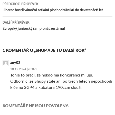
PŘEDCHOZÍ PŘÍSPĚVEK
Navigace
Liberec hostil vánoční setkání plochodrážníků do devatenácti let
pro
DALŠÍ PŘÍSPĚVEK
příspěvek
Evropský juniorský šampionát zestárnul
1 KOMENTÁŘ U „SHUP A JE TU DALŠÍ ROK“
any02
18.12.2024 (20:07)
Tohle to brečí, že někdo má konkurenci miluju.
Odborníci ze Shupy stále ani po třech letech nepochopili
k čemu SGP4 a kubatura 190ccm slouží.
KOMENTÁŘE NEJSOU POVOLENY.