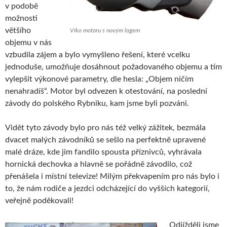
v podobě
možnosti
většího
Víko motoru s novým logem
objemu v nás
vzbudila zájem a bylo vymyšleno řešení, které vcelku
jednoduše, umožňuje dosáhnout požadovaného objemu a tím
vylepšit výkonové parametry, dle hesla: „Objem ničím
nenahradíš“. Motor byl odvezen k otestování, na poslední
závody do polského Rybniku, kam jsme byli pozváni.
Vidět tyto závody bylo pro nás též velký zážitek, bezmála
dvacet malých závodníků se sešlo na perfektně upravené
malé dráze, kde jim fandilo spousta příznivců, vyhrávala
hornická dechovka a hlavně se pořádně závodilo, což
přenášela i místní televize! Milým překvapením pro nás bylo i
to, že nám rodiče a jezdci odcházející do vyšších kategorií,
veřejně poděkovali!
Odjížděli jsme