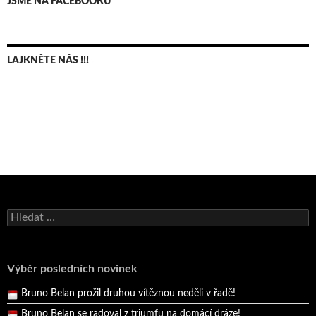
JSME NA FACEBOOKU
LAJKNĚTE NÁS !!!
Bruno Belan se radoval z triumfu na domácí dráze!
Andy Appleton obhájil dlouhodrážní titul!
Vyhledávání
Reprezentační dvojice brala český titul!
Pražský přebor neskrblil překvapeními!
Výběr posledních novinek
Bruno Belan prožil druhou vítěznou neděli v řadě!
Bruno Belan se radoval z triumfu na domácí dráze!
Andy Appleton obhájil dlouhodrážní titul!