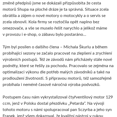
změně předpisů jsme se dokázali přizpůsobita že cesta
motorů Shupa na ploché dráze je ta správná. Situace zcela
obrátila a zájem o nové motory o motocykly a o servis se
zcela obnovil. Kola firmy se roztočila opět naplno bez
omezovače, a vše se muselo řešit narychlo a jelikož máme
v provozu i e-shop, o zábavu bylo postaráno…
Tým byl posílen o dalšího člena – Michala Škurlu a během
probíhající sezony se začalo pracovat na zlepšení a zrychlení
výrobních postupů. Též ze závodů nám přicházely stále nové
podněty, které se řešily za pochodu. Pracovalo se zejména na
optimalizaci výkonu dle potřeb malých závodníků a také na
prodloužení životnosti. S přípravou motorů, též samozřejmě
probíhala i neméně časově náročná výroba podvozků.
Postupem času nám vykrystalizoval čtyřventilový motor 129
ccm, jenž v Polsku dostal přezdívku „Petarda“. Na vývoji
tohoto motoru s námi spolupracoval pan Sczyrba a jeho syn
Franek, jenž všem dokazoval, že kvalitní nástroj v rukou