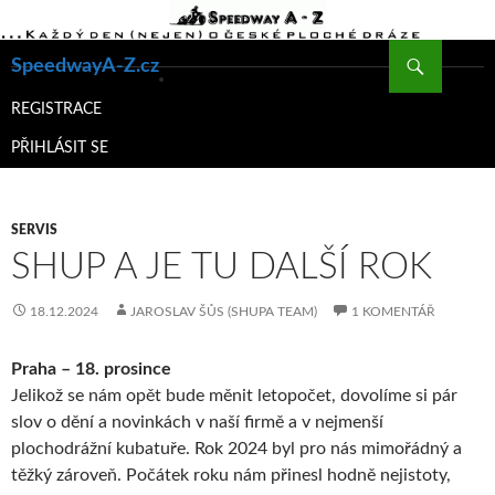
Hledat
SpeedwayA-Z.cz
PŘEJÍT
K
REGISTRACE
OBSAHU
PŘIHLÁSIT SE
WEBU
SERVIS
SHUP A JE TU DALŠÍ ROK
18.12.2024
JAROSLAV ŠŮS (SHUPA TEAM)
1 KOMENTÁŘ
Praha – 18. prosince
Jelikož se nám opět bude měnit letopočet, dovolíme si pár
slov o dění a novinkách v naší firmě a v nejmenší
plochodrážní kubatuře. Rok 2024 byl pro nás mimořádný a
těžký zároveň. Počátek roku nám přinesl hodně nejistoty,