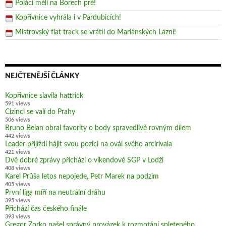
Poláci měli na Borech pré!
Kopřivnice vyhrála i v Pardubicích!
Mistrovský flat track se vrátil do Mariánských Lázní!
NEJČTENĚJŠÍ ČLÁNKY
Kopřivnice slavila hattrick
591 views
Cizinci se valí do Prahy
506 views
Bruno Belan obral favority o body spravedlivě rovným dílem
442 views
Leader přijíždí hájit svou pozici na ovál svého arcirivala
421 views
Dvě dobré zprávy přichází o víkendové SGP v Lodži
408 views
Karel Průša letos nepojede, Petr Marek na podzim
405 views
První liga míří na neutrální dráhu
395 views
Přichází čas českého finále
393 views
Gregor Zorko našel správný provázek k rozmotání spleteného