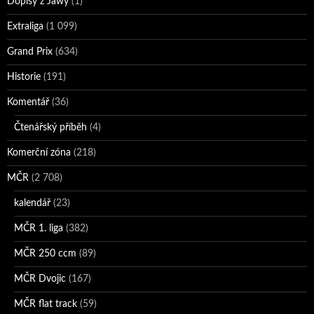
Dopisy z Jawy
(1)
Extraliga
(1 099)
Grand Prix
(634)
Historie
(191)
Komentář
(36)
Čtenářský příběh
(4)
Komerční zóna
(218)
MČR
(2 708)
kalendář
(23)
MČR 1. liga
(382)
MČR 250 ccm
(89)
MČR Dvojic
(167)
MČR flat track
(59)