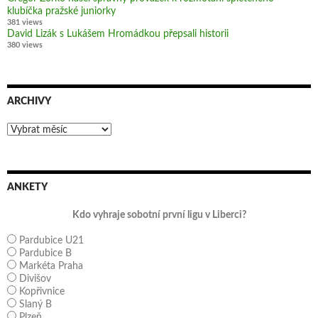
klubíčka pražské juniorky
381 views
David Lizák s Lukášem Hromádkou přepsali historii
380 views
ARCHIVY
Archivy
ANKETY
Kdo vyhraje sobotní první ligu v Liberci?
Pardubice U21
Pardubice B
Markéta Praha
Divišov
Kopřivnice
Slaný B
Plzeň