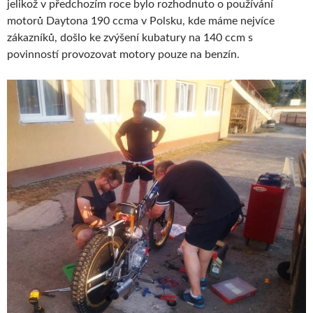
jelikož v předchozím roce bylo rozhodnuto o používání
motorů Daytona 190 ccma v Polsku, kde máme nejvíce
zákazníků, došlo ke zvýšení kubatury na 140 ccm s
povinností provozovat motory pouze na benzín.