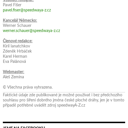
Pavel Fišer
pavel.fiser@speedwaya-z.cz
Kancelář Německo:
Werner Schauer
werner.schauer@speedwaya-z.cz
Členové redakce:
Kiril Ianatchkov
Zdeněk Hrbáček
Karel Herman
Eva Palánová
Webmaster:
Aleš Zemina
© Všechna práva vyhrazena.
Faktické údaje zde publikované je možné používat i bez předchozího
souhlasu pro šíření dobrého jména české ploché dráhy, jen je v tomto
případě potřebné uvádět zdroj speedwayA-Z.cz