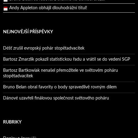
Reprezentační dvojice brala český titul!
NEJNOVĚJŠÍ PŘÍSPĚVKY
Déšť zrušil evropský pohár stopětadvacítek
Bartosz Zmarzlik pokazil statistickou řadu a vrátil se do vedení SGP
Bartosz Bartkowiak nenašel přemožitele ve světovém poháru
stopětadvacítek
Bruno Belan obral favority o body spravedlivě rovným dílem
Dánové uzavřeli finálovou společnost světového poháru
RUBRIKY