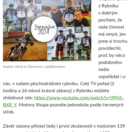
z Rybniku
s dobrým
pocitem, že
naše činnost
má smysl, jen
jsme si trochu
povzdechli,
proč by něco
podobného
Stupně vítězů ze Žarnovice s poděkováním
nešlo
uspořádat i u
nás, v našem plochodrážním rybníku. Celý TV pořad (2
hodiny a 26 minut krásné zábavy) z Rybniku můžete
shlédnout zde:
https://www.youtube.com/watch?v=j9fN1-
BXR_Y
. Motory Shupa poznáte jednoduše podle červených
víček.
Závěr sezony přinesl tedy i první zkušenosti s motorem 139