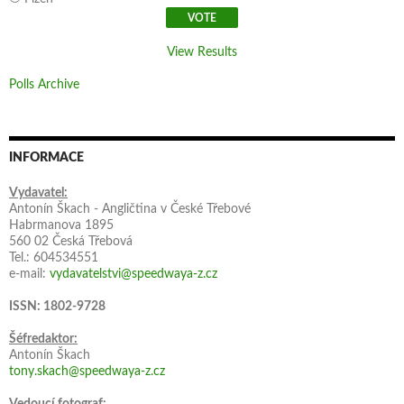
View Results
Polls Archive
INFORMACE
Vydavatel:
Antonín Škach - Angličtina v České Třebové
Habrmanova 1895
560 02 Česká Třebová
Tel.: 604534551
e-mail:
vydavatelstvi@speedwaya-z.cz
ISSN: 1802-9728
Šéfredaktor:
Antonín Škach
tony.skach@speedwaya-z.cz
Vedoucí fotograf: