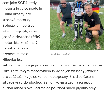
ccm jako SGP4, tedy
motor z krabice made in
China určený pro
krosové motorky.
Bohužel ani po třech
letech nezjistili, že se
jedná o zbytečně těžký
motor, který má malý
rozsah otáček a
především malou
Se zlatou medailí
klikovku bez
setrvačnosti, což je pro používání na ploché dráze nevhodné.
Jízdu s takovým motocyklem zvládne jen zkušený jezdec a
pro začátečníky je dokonce nebezpečný. Snad se časem
situace vrátí do plochodrážních kolejí a začínající jezdci
budou místo slova kotrmelec používat slovo plynulý smyk.