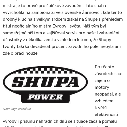
mistra je to pravé pro špičkové závodění! Tato snaha
vyvrcholila na šampionátu ve slovenské Žarnovici, kde tento
drobný klučina s velkým srdcem získal na Shupě s přehledem
titul neoficiálního mistra Evropy i světa. Náš tým byl
samozřejmě při tom a zajišťoval servis pro naše i zahraniční
účastníky z několika zemí a vzhledem k tomu, že Shupy
tvořily takřka devadesát procent závodního pole, nebyla ani
zde o práci nouze.
Po těchto
závodech sice
zájem o
motory
neopadal, ale
vzhledem
k větší
Nové logo černobílé
efektivnosti
výroby i přísunu náhradních dílů se situace začala pomalu