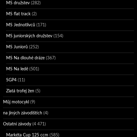
MS družstev
(282)
MS flat track
(2)
MS Jednotlivců
(171)
MS juniorských družstev
(154)
MS Juniorů
(252)
MS Na dlouhé dráze
(367)
MS Na ledě
(501)
SGP4
(11)
Zlatá trofej žen
(5)
Můj motocykl
(9)
na jiných závodištích
(4)
Ostatní závody
(4 471)
Markéta Cup 125 ccm
(585)