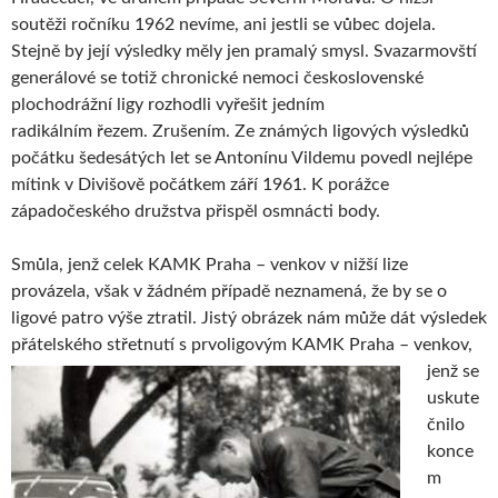
soutěži ročníku 1962 nevíme, ani jestli se vůbec dojela.
Stejně by její výsledky měly jen pramalý smysl. Svazarmovští
generálové se totiž chronické nemoci československé
plochodrážní ligy rozhodli vyřešit jedním
radikálním řezem. Zrušením. Ze známých ligových výsledků
počátku šedesátých let se Antonínu Vildemu povedl nejlépe
mítink v Divišově počátkem září 1961. K porážce
západočeského družstva přispěl osmnácti body.
Smůla, jenž celek KAMK Praha – venkov v nižší lize
provázela, však v žádném případě neznamená, že by se o
ligové patro výše ztratil. Jistý obrázek nám může dát výsledek
přátelského střetnutí s prvoligovým KAMK Praha –
venkov,
jenž se
uskute
čnilo
konce
m