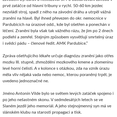
prvé zatáčce od hlavní tribuny v rychl. 50-60 km jezdec
nezvládl stroj, spadl z něho na závodní dráhu a utrpěl vážná
zranění na hlavě. Byl ihned převezen do okr. nemocnice v
Pardubicích na úrazové odd., kde byl ošetřen a ponechán v
léčení. Zranění byla však tak vážného rázu, že jim po 2 dnech
podlehl a zemřel. Stejným způsobem vysvětlují smrtelný úraz
i svědci pádu – členové ředit. AMK Pardubice.”
Zpráva ošetřujícího lékaře určuje diagnózu zranění jako otřes
mozku III. stupně, zhmoždění mozkového kmene a zlomeninu
levé horní čelisti. A v kolonce s otázkou, zda na vznik úrazu
měla vliv nějaká vada nebo nemoc, kterou poraněný trpěl, je
uvedeno jednoznačné ne.
Jméno Antonín Vilde bylo se světem levých zatáček spojeno i
po jeho nešastném skonu. V sedmdesátých letech se ve
Slaném jezdil jeho memoriál. A jeho stejnojmenný syn má ve
slánském klubu na starosti propagaci a tisk.