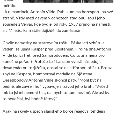
měřítku
. A u mantinelu Antonín Vilde. Publikum má bezesporu na své
straně. Vždy mezi davem v ochozech stadionu jsou i jeho
sousedé z Velvar, kde bydlel od roku 1957 přímo na náměstí,
a z Miletic, kam stále dojížděl do zaměstnání.
Chvíle nervozity na startovním roštu. Páska letí vzhůru a
vedení se ujímá Kasper před Sjöstenem. Hrdina dne Antonín
Vilde končí třetí před Samorodovem. Co to znamená pro
konečné pořadí? Protože Leif Larsson vyhrál následující
devatenáctou rozjížďku, dostal se na stříbrnou příčku. Bronz
zbyl na Kaspera, bramborová medaile na Sjöstena.
Desetibodový Antonín Vilde skončil pátý. “Mohl být na
bedně, ale zavřeli ho,” vybavuje si závod jeho bratr. “Vyčetl
mi: to jsi mi nemohl říct, dal bych to tam mezi ně. Ale asi by
to neudělal, byl hodně férový.”
A jak na skvělý úspěch slánského borce reagoval tehdejší