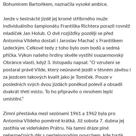
Bohumírem Bartoňkem, naznačila vysoké ambice.
Jenže v šestnácté jízdě jej kromě stříbrného muže
individuálního šampionátu Františka Richtera porazil rovněž
mladíček Jan Holub. O dvě rozjížďky později se před
Antonína Vildeho dostali i Jaroslav Machač s Františkem
Ledeckým. Celkově tedy z toho bylo osm bodů a sedmá
příčka. Výkon našeho hrdiny skvěle vystihl svazarmovský
Obránce vlasti, když 3. listopadu napsal: “O vzrušení se
postaral právě Vilde, který neúnavně jezdil v těsném závěsu i
za jezdcem takových kvalit jako je Tomíček. Pouze v
posledních svých dvou jízdách poněkud polevil a obsadil
dvakrát třetí místo. To ho připravilo o mnohem lepší
umístění.”
Zimní přestávka mezi sezónami 1961 a 1962 byla pro
Antonína Vildeho poměrně krátká. Již sobota 7. dubna jej
zastihla ve vídeňském Prátru. Na tamní dráze plné
nebezpečných děr s nestejnorodým povrchem, kde tvrdá