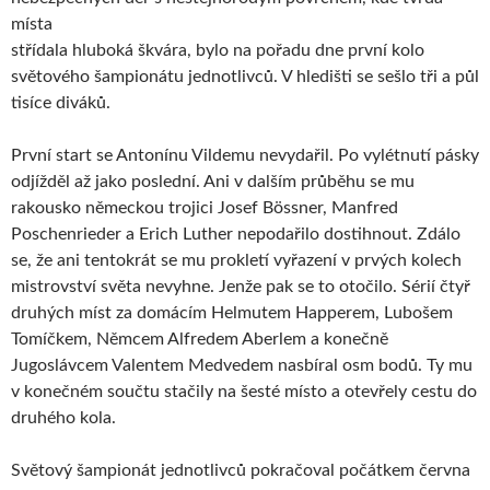
místa
střídala hluboká škvára, bylo na pořadu dne první kolo
světového šampionátu jednotlivců. V hledišti se sešlo tři a půl
tisíce diváků.
První start se Antonínu Vildemu nevydařil. Po vylétnutí pásky
odjížděl až jako poslední. Ani v dalším průběhu se mu
rakousko německou trojici Josef Bössner, Manfred
Poschenrieder a Erich Luther nepodařilo dostihnout. Zdálo
se, že ani tentokrát se mu prokletí vyřazení v prvých kolech
mistrovství světa nevyhne. Jenže pak se to otočilo. Sérií čtyř
druhých míst za domácím Helmutem Happerem, Lubošem
Tomíčkem, Němcem Alfredem Aberlem a konečně
Jugoslávcem Valentem Medvedem nasbíral osm bodů. Ty mu
v konečném součtu stačily na šesté místo a otevřely cestu do
druhého kola.
Světový šampionát jednotlivců pokračoval počátkem června