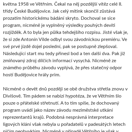
května 1958 ve Větřním. Čekal na něj pozdější vítěz celé II.
třídy České Budějovice. Jak celý mítink skončil zůstává
prozatím historickému bádání skryto. Dochoval se sice
program, nicméně je vyplněný výsledky pouhých devíti
rozjížděk. A to byla jen půlka tehdejšího rozpisu. Jisté však je,
že si zde Antonín Vilde odbyl svou závodnickou premiéru. Ve
své prvé jízdě dojel poslední, pak se postupně zlepšoval.
Následující start mu tedy přinesl bod a ten další dva. Pak již
zmiňovaný zdroj dílčích informací vysychá. Nicméně ze
známého průběhu závodu vyplývá, že přes statečný odpor
hostí Budějovice hrály prim.
Nicméně o devět dnů později se obě družstva střetla znovu v
Divišově. Tím pádem se nabízí hypotéza, že ve Větřním šlo
pouze o přátelské střetnutí. A to tím spíše, že dochovaný
program uvádí jako název závodu meziměstské utkání
reprezentantů krajů. Podobná nesprávná interpretace
ligových klání však nebyla u pořadatelů v padesátých letech
ničím neobvyklým. Nicméně v případě Větřního je však v