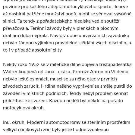
povinné pro každého adepta motocyklového sportu. Teprve
až nasbíral patřičné množství bodů, mohl se věnovat vysněné
silnici. Ta tehdy z pořadatelského hlediska vedle soutěží
převažovala. Terénní závody byly v plenkách a plochým
drahám doba nepřála. Navíc v době univerzálních závodníků
nebylo žádnou výjimkou pravidelné střídání všech disciplín, a
to i v případě absolutní elity.
Někdy roku 1952 se v miletické dílně objevila třistapadesátka
Walter koupená od Jana Lucáka. Protože Antonínu Vildemu
nebylo ještě osmnáct, musel se za něho otec v prvních
závodech zaručit. Hrdina našeho vyprávění se směle pustil do
závodění v místních podnicích. Tehdy nebyl problém sehnat
příležitost ke svezení. Každou neděli byl někde na pořadu
motocyklový okruh.
Inu, okruh. Moderní automotodromy se sterilním prostředím
velkých únikových zón byly ještě hodně vzdálenou