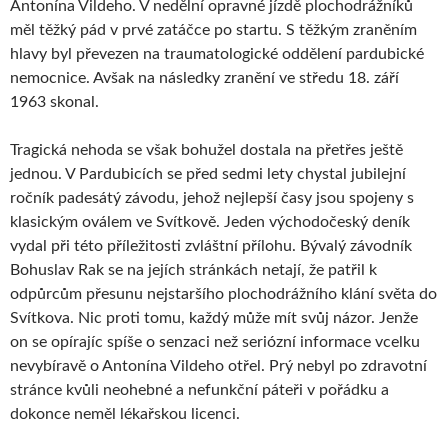
Antonína Vildeho. V nedělní opravné jízdě plochodrážníků
měl těžký pád v prvé zatáčce po startu. S těžkým zraněním
hlavy byl převezen na traumatologické oddělení pardubické
nemocnice. Avšak na následky zranění ve středu 18. září
1963 skonal.
Tragická nehoda se však bohužel dostala na přetřes ještě
jednou. V Pardubicích se před sedmi lety chystal jubilejní
ročník padesátý závodu, jehož nejlepší časy jsou spojeny s
klasickým oválem ve Svítkově. Jeden východočeský deník
vydal při této příležitosti zvláštní přílohu. Bývalý závodník
Bohuslav Rak se na jejích stránkách netají, že patřil k
odpůrcům přesunu nejstaršího plochodrážního klání světa do
Svítkova. Nic proti tomu, každý může mít svůj názor. Jenže
on se opírajíc spíše o senzaci než seriózní informace vcelku
nevybíravě o Antonína Vildeho otřel. Prý nebyl po zdravotní
stránce kvůli neohebné a nefunkční páteři v pořádku a
dokonce neměl lékařskou licenci.