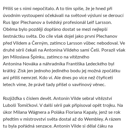
Příliš se s nimi nepočítalo. A to tím spíše, že je hned při
úvodním vystoupení očekávali na světové výsluní se deroucí
Rus Igor Plechanov a švédský profesionál Leif Larsson.
Oběma bylo později dopřáno dostat se mezi nejlepší
šestnáctku světa. Do cíle však dojel jako první Plechanov
před Vildem a Černým, zatímco Larsson vůbec nebodoval. Ve
druhé sérii čekali na Antonína Vildeho samí Češi. Porazil však
jen Miloslava Špinku, zatímco na vítězného
Antonína Nováka a náhradníka Františka Ledeckého byl
krátký. Zisk jen jednoho jediného bodu jej možná zpočátku
ani příliš nemrzel. Kdo ví. Ale dnes po více než čtyřiceti
letech víme, že právě tady přišel o vavřínový věnec.
Rozjížďka s číslem devět. Antonín Vilde sebral vítězství
Luboši Tomíčkovi. V další sérii pak připisoval opět trojku. Na
úkor Milana Wágnera a Poláka Floriana Kapaly, jenž se rok
předtím v mistrovství světa dostal až do Wembley. A rázem
tu byla pořádná senzace. Antonín Vilde si dělal čáku na