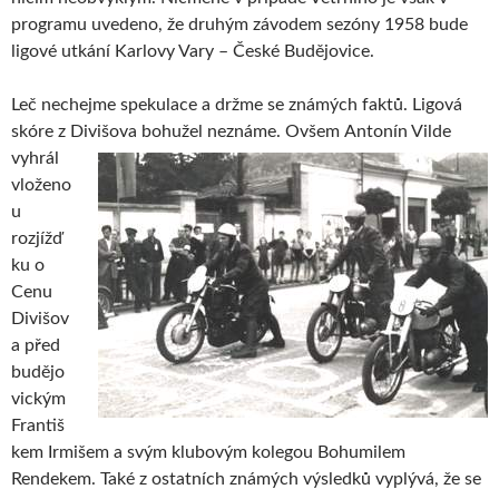
programu uvedeno, že druhým závodem sezóny 1958 bude
ligové utkání Karlovy Vary – České Budějovice.
Leč nechejme spekulace a držme se známých faktů. Ligová
skóre z Divišova bohužel neznáme. Ovšem
Antonín Vilde
vyhrál
vloženo
u
rozjížď
ku o
Cenu
Divišov
a před
budějo
vickým
Františ
kem Irmišem a svým klubovým kolegou Bohumilem
Rendekem. Také z ostatních známých výsledků vyplývá, že se