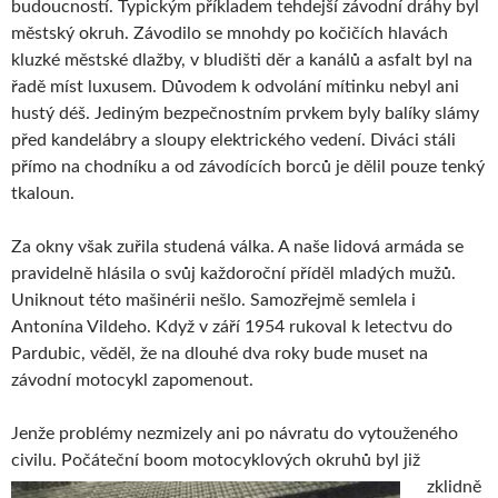
budoucností. Typickým příkladem tehdejší závodní dráhy byl
městský okruh. Závodilo se mnohdy po kočičích hlavách
kluzké městské dlažby, v bludišti děr a kanálů a asfalt byl na
řadě míst luxusem. Důvodem k odvolání mítinku nebyl ani
hustý déš. Jediným bezpečnostním prvkem byly balíky slámy
před kandelábry a sloupy elektrického vedení. Diváci stáli
přímo na chodníku a od závodících borců je dělil pouze tenký
tkaloun.
Za okny však zuřila studená válka. A naše lidová armáda se
pravidelně hlásila o svůj každoroční příděl mladých mužů.
Uniknout této mašinérii nešlo. Samozřejmě semlela i
Antonína Vildeho. Když v září 1954 rukoval k letectvu do
Pardubic, věděl, že na dlouhé dva roky bude muset na
závodní motocykl zapomenout.
Jenže problémy nezmizely ani po návratu do vytouženého
civilu. Počáteční boom motocyklových okruhů byl
již
zklidně