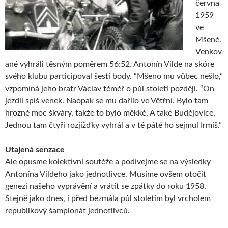
června
1959
ve
Mšeně.
Venkov
ané vyhráli těsným poměrem 56:52. Antonín Vilde na skóre
svého klubu participoval šesti body. “Mšeno mu vůbec nešlo,”
vzpomíná jeho bratr Václav téměř o půl století později. “On
jezdil spíš venek. Naopak se mu dařilo ve Větřní. Bylo tam
hrozně moc škváry, takže to bylo měkké. A také Budějovice.
Jednou tam čtyři rozjížďky vyhrál a v té páté ho sejmul Irmiš.”
Utajená senzace
Ale opusme kolektivní soutěže a podívejme se na výsledky
Antonína Vildeho jako jednotlivce. Musíme ovšem otočit
genezi našeho vyprávění a vrátit se zpátky do roku 1958.
Stejně jako dnes, i před bezmála půl stoletím byl vrcholem
republikový šampionát jednotlivců.