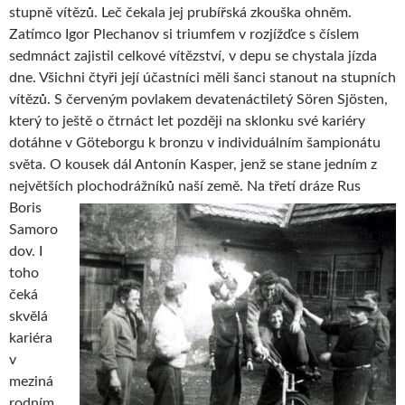
stupně vítězů. Leč čekala jej prubířská zkouška ohněm.
Zatímco Igor Plechanov si triumfem v rozjížďce s číslem
sedmnáct zajistil celkové vítězství, v depu se chystala jízda
dne. Všichni čtyři její účastníci měli šanci stanout na stupních
vítězů. S červeným povlakem devatenáctiletý Sören Sjösten,
který to ještě o čtrnáct let později na sklonku své kariéry
dotáhne v Göteborgu k bronzu v individuálním šampionátu
světa. O kousek dál Antonín Kasper, jenž se stane jedním z
největších
plochodrážníků naší země. Na třetí dráze Rus
Boris
Samoro
dov. I
toho
čeká
skvělá
kariéra
v
meziná
rodním