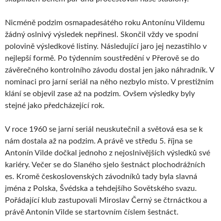
Nicméně podzim osmapadesátého roku Antonínu Vildemu
žádný oslnivý výsledek nepřinesl. Skončil vždy ve spodní
polovině výsledkové listiny. Následující jaro jej nezastihlo v
nejlepší formě. Po týdenním soustředění v Přerově se do
závěrečného kontrolního závodu dostal jen jako náhradník. V
nominaci pro jarní seriál na něho nezbylo místo. V prestižním
klání se objevil zase až na podzim. Ovšem výsledky byly
stejné jako předcházející rok.
V roce 1960 se jarní seriál neuskutečnil a světová esa se k
nám dostala až na podzim. A právě ve středu 5. října se
Antonín Vilde dočkal jednoho z nejoslnivějších výsledků své
kariéry. Večer se do Slaného sjelo šestnáct plochodrážních
es. Kromě československých závodníků tady byla slavná
jména z Polska, Švédska a tehdejšího Sovětského svazu.
Pořádající klub zastupovali Miroslav Černý se čtrnáctkou a
právě Antonín Vilde se startovním číslem šestnáct.