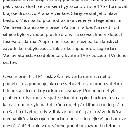
pak v souvislosti se vznikem ligy začalo v roce 1957 formovat
krajské družstvo Praha – venkov, Slaný se stal jeho hlavní
baštou. Mezi partu plochodrážníků vedených legendárním
Václavem Stanislavem přišel i Antonín Vilde. Na rozdíl od
silnice bylo výhodou ploché dráhy, že se všechno v klubech
fasovalo zdarma. A upřímně řečeno, mezi partu slánských
závodníků nebylo zas až tak těžké zapadnout. Legendární
Václav Stanislav se dokonce v květnu 1957 zúčastnil Vildeho
svatby.
Ovšem prim hrál Miroslav Černý. Ještě dnes na něho
pamětníci vzpomínají jako na světového šampióna v dělání
blbinek a zdroj nikdy nekončící zábavy. Pro něho nebyl
problém, když ráno zaspal, sednout na plochodrážní eso a s
kanystrem metylu na řidítkách dojet pár kilometrů do práce
na šachtu. Nebo jindy v Jihlavě nechtěli partu závodníků a
mechaniků v kožených bundách pustit do nejlepšího baru ve
městě. Zničehonic v dotyčném podniku zazvonil telefon a