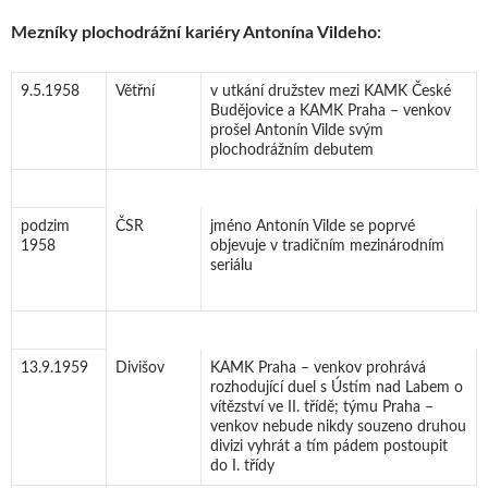
Mezníky plochodrážní kariéry Antonína Vildeho:
9.5.1958
Větřní
v utkání družstev mezi KAMK České
Budějovice a KAMK Praha – venkov
prošel Antonín Vilde svým
plochodrážním debutem
podzim
ČSR
jméno Antonín Vilde se poprvé
1958
objevuje v tradičním mezinárodním
seriálu
13.9.1959
Divišov
KAMK Praha – venkov prohrává
rozhodující duel s Ústím nad Labem o
vítězství ve II. třídě; týmu Praha –
venkov nebude nikdy souzeno druhou
divizi vyhrát a tím pádem postoupit
do I. třídy