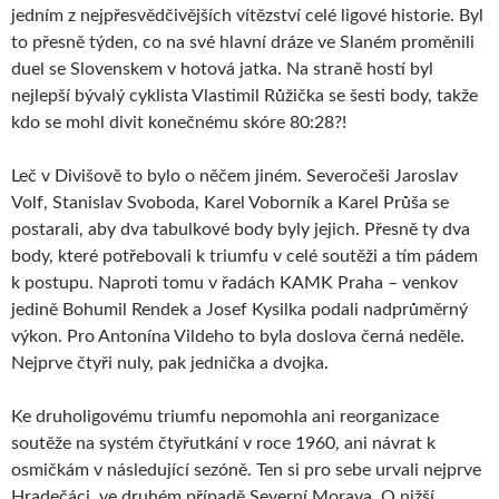
jedním z nejpřesvědčivějších vítězství celé ligové historie. Byl
to přesně týden, co na své hlavní dráze ve Slaném proměnili
duel se Slovenskem v hotová jatka. Na straně hostí byl
nejlepší bývalý cyklista Vlastimil Růžička se šesti body, takže
kdo se mohl divit konečnému skóre 80:28?!
Leč v Divišově to bylo o něčem jiném. Severočeši Jaroslav
Volf, Stanislav Svoboda, Karel Voborník a Karel Průša se
postarali, aby dva tabulkové body byly jejich. Přesně ty dva
body, které potřebovali k triumfu v celé soutěži a tím pádem
k postupu. Naproti tomu v řadách KAMK Praha – venkov
jedině Bohumil Rendek a Josef Kysilka podali nadprůměrný
výkon. Pro Antonína Vildeho to byla doslova černá neděle.
Nejprve čtyři nuly, pak jednička a dvojka.
Ke druholigovému triumfu nepomohla ani reorganizace
soutěže na systém čtyřutkání v roce 1960, ani návrat k
osmičkám v následující sezóně. Ten si pro sebe urvali nejprve
Hradečáci, ve druhém případě Severní Morava. O nižší