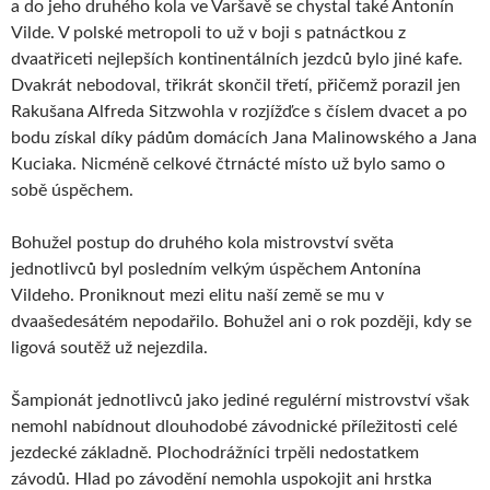
a do jeho druhého kola ve Varšavě se chystal také Antonín
Vilde. V polské metropoli to už v boji s patnáctkou z
dvaatřiceti nejlepších kontinentálních jezdců bylo jiné kafe.
Dvakrát nebodoval, třikrát skončil třetí, přičemž porazil jen
Rakušana Alfreda Sitzwohla v rozjížďce s číslem dvacet a po
bodu získal díky pádům domácích Jana Malinowského a Jana
Kuciaka. Nicméně celkové čtrnácté místo už bylo samo o
sobě úspěchem.
Bohužel postup do druhého kola mistrovství světa
jednotlivců byl posledním velkým úspěchem Antonína
Vildeho. Proniknout mezi elitu naší země se mu v
dvaašedesátém nepodařilo. Bohužel ani o rok později, kdy se
ligová soutěž už nejezdila.
Šampionát jednotlivců jako jediné regulérní mistrovství však
nemohl nabídnout dlouhodobé závodnické příležitosti celé
jezdecké základně. Plochodrážníci trpěli nedostatkem
závodů. Hlad po závodění nemohla uspokojit ani hrstka