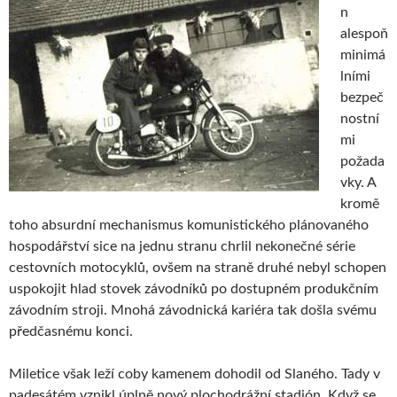
n
alespoň
minimá
lními
bezpeč
nostní
mi
požada
vky. A
kromě
toho absurdní mechanismus komunistického plánovaného
hospodářství sice na jednu stranu chrlil nekonečné série
cestovních motocyklů, ovšem na straně druhé nebyl schopen
uspokojit hlad stovek závodníků po dostupném produkčním
závodním stroji. Mnohá závodnická kariéra tak došla svému
předčasnému konci.
Miletice však leží coby kamenem dohodil od Slaného. Tady v
padesátém vznikl úplně nový plochodrážní stadión. Když se