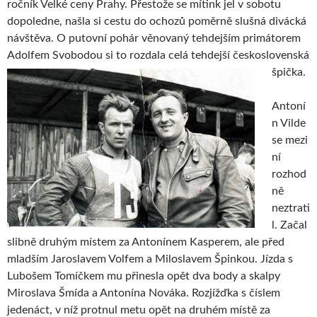
ročník Velké ceny Prahy. Přestože se mítink jel v sobotu
dopoledne, našla si cestu do ochozů poměrně slušná divácká
návštěva. O putovní pohár věnovaný tehdejším primátorem
Adolfem Svobodou si to rozdala
celá tehdejší československá
špička.
Antoní
n Vilde
se mezi
ní
rozhod
ně
neztrati
l. Začal
slibně druhým místem za Antonínem Kasperem, ale před
mladším Jaroslavem Volfem a Miloslavem Špinkou. Jízda s
Lubošem Tomíčkem mu přinesla opět dva body a skalpy
Miroslava Šmída a Antonína Nováka. Rozjížďka s číslem
jedenáct, v níž protnul metu opět na druhém místě za