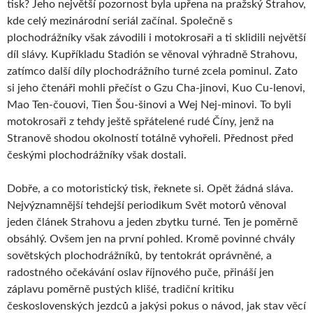
tisk? Jeho největší pozornost byla upřena na pražský Strahov,
kde celý mezinárodní seriál začínal. Společně s
plochodrážníky však závodili i motokrosaři a ti sklidili největší
díl slávy. Kupříkladu Stadión se věnoval výhradně Strahovu,
zatímco další díly plochodrážního turné zcela pominul. Zato
si jeho čtenáři mohli přečíst o Gzu Cha-jinovi, Kuo Cu-lenovi,
Mao Ten-čouovi, Tien Šou-šinovi a Wej Nej-minovi. To byli
motokrosaři z tehdy ještě spřátelené rudé Číny, jenž na
Stranově shodou okolností totálně vyhořeli. Přednost před
českými plochodrážníky však dostali.
Dobře, a co motoristický tisk, řeknete si. Opět žádná sláva.
Nejvýznamnější tehdejší periodikum Svět motorů věnoval
jeden článek Strahovu a jeden zbytku turné. Ten je poměrně
obsáhlý. Ovšem jen na první pohled. Kromě povinné chvály
sovětských plochodrážníků, by tentokrát oprávněné, a
radostného očekávání oslav říjnového puče, přináší jen
záplavu poměrně pustých klišé, tradiční kritiku
československých jezdců a jakýsi pokus o návod, jak stav věcí