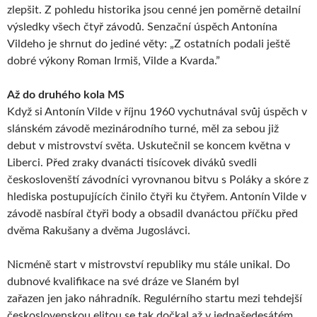
zlepšit. Z pohledu historika jsou cenné jen poměrně detailní
výsledky všech čtyř závodů. Senzační úspěch Antonína
Vildeho je shrnut do jediné věty: „Z ostatních podali ještě
dobré výkony Roman Irmiš, Vilde a Kvarda.”
Až do druhého kola MS
Když si Antonín Vilde v říjnu 1960 vychutnával svůj úspěch v
slánském závodě mezinárodního turné, měl za sebou již
debut v mistrovství světa. Uskutečnil se koncem května v
Liberci. Před zraky dvanácti tisícovek diváků svedli
českoslovenští závodníci vyrovnanou bitvu s Poláky a skóre z
hlediska postupujících činilo čtyři ku čtyřem. Antonín Vilde v
závodě nasbíral čtyři body a obsadil dvanáctou příčku před
dvěma Rakušany a dvěma Jugoslávci.
Nicméně start v mistrovství republiky mu stále unikal. Do
dubnové kvalifikace na své dráze ve Slaném byl
zařazen jen jako náhradník. Regulérního startu mezi tehdejší
československou elitou se tak dočkal až v jednašedesátém.