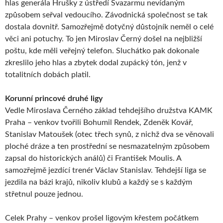
hlas generála Hrušky z ústředí Svazarmu nevídaným
způsobem seřval vedoucího. Závodnická společnost se tak
dostala dovnitř. Samozřejmě dotyčný důstojník neměl o celé
věci ani potuchy. To jen Miroslav Černý došel na nejbližší
poštu, kde měli veřejný telefon. Sluchátko pak dokonale
zkreslilo jeho hlas a zbytek dodal zupácký tón, jenž v
totalitních dobách platil.
Korunní princové druhé ligy
Vedle Miroslava Černého základ tehdejšího družstva KAMK
Praha – venkov tvořili Bohumil Rendek, Zdeněk Kovář,
Stanislav Matoušek (otec třech synů, z nichž dva se věnovali
ploché dráze a ten prostřední se nesmazatelným způsobem
zapsal do historických análů) či František Moulis. A
samozřejmě jezdící trenér Václav Stanislav. Tehdejší liga se
jezdila na bázi krajů, nikoliv klubů a každý se s každým
střetnul pouze jednou.
Celek Prahy – venkov prošel ligovým křestem počátkem