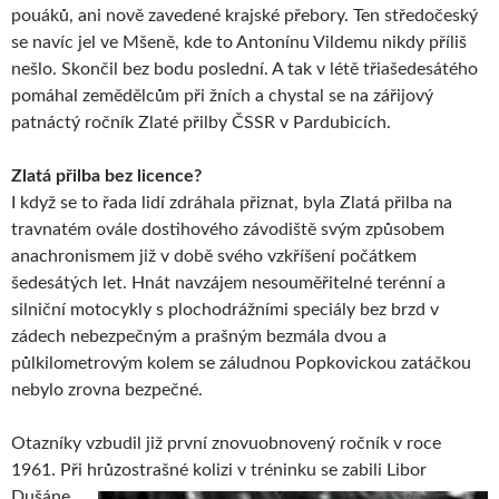
pouáků, ani nově zavedené krajské přebory. Ten středočeský
se navíc jel ve Mšeně, kde to Antonínu Vildemu nikdy příliš
nešlo. Skončil bez bodu poslední. A tak v létě třiašedesátého
pomáhal zemědělcům při žních a chystal se na zářijový
patnáctý ročník Zlaté přilby ČSSR v Pardubicích.
Zlatá přilba bez licence?
I když se to řada lidí zdráhala přiznat, byla Zlatá přilba na
travnatém ovále dostihového závodiště svým způsobem
anachronismem již v době svého vzkříšení počátkem
šedesátých let. Hnát navzájem nesouměřitelné terénní a
silniční motocykly s plochodrážními speciály bez brzd v
zádech nebezpečným a prašným bezmála dvou a
půlkilometrovým kolem se záludnou Popkovickou zatáčkou
nebylo zrovna bezpečné.
Otazníky vzbudil již první znovuobnovený ročník v roce
1961. Při hrůzostrašné kolizi v tréninku se zabili
Libor
Dušáne