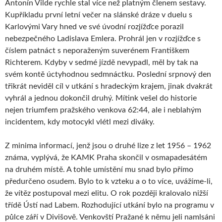
Antonín Vilde rychle stal více než platným členem sestavy.
Kupříkladu první letní večer na slánské dráze v duelu s
Karlovými Vary hned ve své úvodní rozjížďce porazil
nebezpečného Ladislava Emlera. Prohrál jen v rozjížďce s
číslem patnáct s neporaženým suverénem Františkem
Richterem. Kdyby v sedmé jízdě nevypadl, měl by tak na
svém kontě úctyhodnou sedmnáctku. Poslední srpnový den
třikrát neviděl cíl v utkání s hradeckým krajem, jinak dvakrát
vyhrál a jednou dokončil druhý. Mítink vešel do historie
nejen triumfem pražského venkova 62:44, ale i neblahým
incidentem, kdy motocykl vlétl mezi diváky.
Z minima informací, jenž jsou o druhé lize z let 1956 – 1962
známa, vyplývá, že KAMK Praha skončil v osmapadesátém
na druhém místě. A tohle umístění mu snad bylo přímo
předurčeno osudem. Bylo to k vzteku a o to více, uvážíme-li,
že vítěz postupoval mezi elitu. O rok později kralovalo nižší
třídě Ústí nad Labem. Rozhodující utkání bylo na programu v
půlce září v Divišově. Venkovští Pražané k němu jeli namlsáni