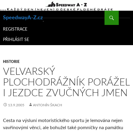
Hledat
SpeedwayA-Z.cz
PŘEJÍT
K
REGISTRACE
OBSAHU
PŘIHLÁSIT SE
WEBU
HISTORIE
VELVARSKÝ
PLOCHODRÁŽNÍK PORÁŽEL
I JEZDCE ZVUČNÝCH JMEN
13.9.2005
ANTONÍN ŠKACH
Cesta na výsluní motoristického sportu je lemována nejen
vavřínovými věnci, ale bohužel také pomníčky na památku