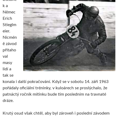
k a
Němec
Erich
Stieglm
eier.
Nicmén
ě závod
přitaho
val
masy
lidí a
tak se
konala i další pokračování. Když se v sobotu 14. září 1963
pořádaly oficiální tréninky, v kuloárech se proslýchalo, že
patnáctý ročník mítinku bude tím posledním na travnaté
dráze.
Krutý osud však chtěl, aby byl zároveň i poslední závodem