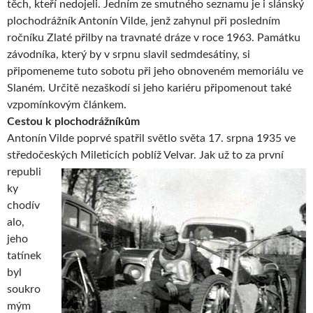
těch, kteří nedojeli. Jedním ze smutného seznamu je i slánský
plochodrážník Antonín Vilde, jenž zahynul při posledním
ročníku Zlaté přilby na travnaté dráze v roce 1963. Památku
závodníka, který by v srpnu slavil sedmdesátiny, si
připomeneme tuto sobotu při jeho obnoveném memoriálu ve
Slaném. Určitě nezaškodí si jeho kariéru připomenout také
vzpomínkovým článkem.
Cestou k plochodrážníkům
Antonín Vilde poprvé spatřil světlo světa 17. srpna 1935 ve
středočeských Mileticích poblíž Velvar. Jak už to za první
republi
ky
chodív
alo,
jeho
tatínek
byl
soukro
mým