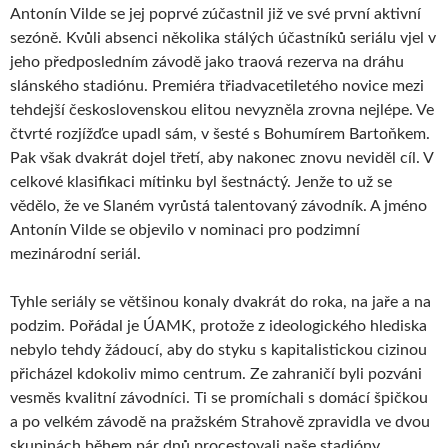
Antonín Vilde se jej poprvé zúčastnil již ve své první aktivní
sezóně. Kvůli absenci několika stálých účastníků seriálu vjel v
jeho předposledním závodě jako traová rezerva na dráhu
slánského stadiónu. Premiéra třiadvacetiletého novice mezi
tehdejší československou elitou nevyzněla zrovna nejlépe. Ve
čtvrté rozjížďce upadl sám, v šesté s Bohumírem Bartoňkem.
Pak však dvakrát dojel třetí, aby nakonec znovu neviděl cíl. V
celkové klasifikaci mítinku byl šestnáctý. Jenže to už se
vědělo, že ve Slaném vyrůstá talentovaný závodník. A jméno
Antonín Vilde se objevilo v nominaci pro podzimní
mezinárodní seriál.
Tyhle seriály se většinou konaly dvakrát do roka, na jaře a na
podzim. Pořádal je ÚAMK, protože z ideologického hlediska
nebylo tehdy žádoucí, aby do styku s kapitalistickou cizinou
přicházel kdokoliv mimo centrum. Ze zahraničí byli pozváni
vesměs kvalitní závodníci. Ti se promíchali s domácí špičkou
a po velkém závodě na pražském Strahově zpravidla ve dvou
skupinách během pár dnů procestovali naše stadióny.