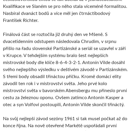
Kvalifikace ve Slaném se pro něho stala víceméně formalitou.
Nasbíral dvanáct bodů a více měl jen čtrnáctibodový
František Richter.
Finálová část se roztočila již druhý den ve Mšeně. S
dvacetidenním odstupem následovala Chrudim, v srpnu
přišlo na řadu slovenské Partizánské a seriál se uzavřel v září
v Krupce. V tehdejším systému bralo šest nejlepších
mistrovské body dle klíče 8-6-4-3-2-1. Antonín Vilde dosáhl
svého nejlepšího výsledku v deštivém závodě v Partizánském.
S třemi body obsadil třináctou příčku. Kromě domácí elity
závodil ten rok i v mistrovství světa. Jeho prvé kolo
mistrovství světa v bavorském Abensbergu mu přineslo první
cestu za železnou oponu. Ovšem zatímco Antonín Kasper a
otec a syn Volfovi postoupili, Antonín Vilde skončil třináctý.
Na svůj nejlepší závod sezóny 1961 si tak musel počkat až do
konce října. Na nově otevřené Markétě uspořádali první