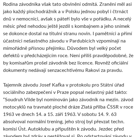
Rodina závodníka však tato obvinění odmítá. Zranění měl asi
jako každý plochodrážník a v Polsku jednou pobyl i čtrnáct
dnů v nemocnici, avšak s páteří bylo vše v pořádku. A necelý
měsíc před nehodou ještě jezdil s kombajnem a jeho snímek
se dokonce dostal na titulní stranu novin. I pamětníci a přímí
účastníci nešastného závodu v Pardubicích vzpomínají na
mimořádně přísnou přejímku. Důvodem byl velký počet
defektů v předcházejícím roce. Není příliš pravděpodobné, že
by komisařům prošel závodník bez licence. Rovněž oficiální
dokumenty nedávají senzacechtivému Rakovi za pravdu.
Tajemník závodu Josef Kafka v protokolu pro Státní úřad
sociálního zabezpečení v Praze popsal nešastný pád takto:
“Soudruh Vilde byl nominován jako závodník na mezin. závod
motocyklů na travnaté ploché dráze Zlatá přilba ČSSR v roce
1963 ve dnech 14. a 15. září 1963. V sobotu 14. 9. 63
absolvoval normální trening, jeho stroj byl převzat techn.
komisí Úst. Autoklubu a připuštěn k závodu. Jezdec před
závodem byl zdráv a nestěžoval si. Po odstartování závodu v