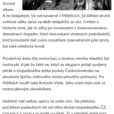
živnost
níkem.
A ne ledajakým. Ve své kovárně v Mileticích, již během druhé
světové války začal vyrábět sklápěčky za vůz. Ovšem z
historie víme, jak to záhy po osvobození s československou
demokracií dopadlo. Mezi tisícovkami drobných podnikatelů,
jimž komunisté dali svým rozsáhlým znárodněním přes prsty,
byl také miletický kovář.
Poválečná doba žila motorizací a touhou mnoha mladíků byl
motocykl. A jak by také ne, když za okupace potají vyvíjený
pérák a stopadesátka zetka poslaly Československo na
absolutní špičku světového motocyklového průmyslu. Po
řidítkách toužil také Antonín Vilde. Jeho snem bylo stát se
motocyklovým závodníkem.
Naštěstí měl velkou oporu ve svém otci. Na přelomu
počátkem padesátých let od něho dostal stopadesátku ČZ.
Upravil jí a začal s ní jezdit soutěže. Ty v tehdejší době byly