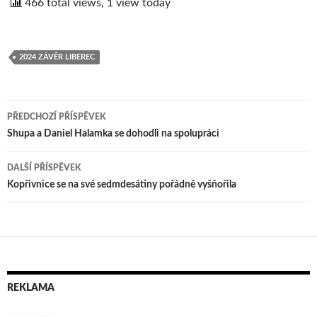
466 total views, 1 view today
2024 ZÁVĚR LIBEREC
PŘEDCHOZÍ PŘÍSPĚVEK
Navigace
Shupa a Daniel Halamka se dohodli na spolupráci
pro
DALŠÍ PŘÍSPĚVEK
příspěvek
Kopřivnice se na své sedmdesátiny pořádně vyšňořila
REKLAMA