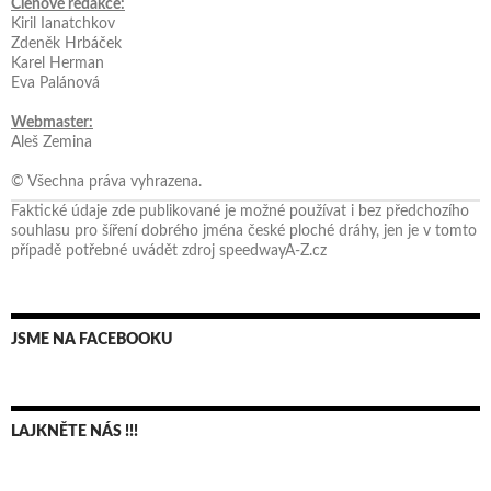
Členové redakce:
Kiril Ianatchkov
Zdeněk Hrbáček
Karel Herman
Eva Palánová
Webmaster:
Aleš Zemina
© Všechna práva vyhrazena.
Faktické údaje zde publikované je možné používat i bez předchozího
souhlasu pro šíření dobrého jména české ploché dráhy, jen je v tomto
případě potřebné uvádět zdroj speedwayA-Z.cz
JSME NA FACEBOOKU
LAJKNĚTE NÁS !!!