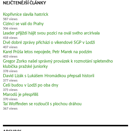
NEJČTENĚJŠÍ ČLÁNKY
Kopřivnice slavila hattrick
587 views
Cizinci se valí do Prahy
506 views
Leader přijíždí hájit svou pozici na ovál svého arcirivala
418 views
Dvě dobré zprávy přichází o víkendové SGP v Lodži
407 views
Karel Průša letos nepojede, Petr Marek na podzim
403 views
Gregor Zorko našel správný provázek k rozmotání spleteného
klubíčka pražské juniorky
378 views
David Lizák s Lukášem Hromádkou přepsali historii
377 views
Češi budou v Lodži po oba dny
375 views
Marodů je přespříliš
370 views
Tai Woffinden se rozloučil s plochou dráhou
367 views