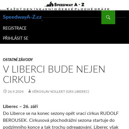
Hledat
SpeedwayA-Z.cz
PŘEJÍT
K
REGISTRACE
OBSAHU
PŘIHLÁSIT SE
WEBU
OSTATNÍ ZÁVODY
V LIBERCI BUDE NEJEN
CIRKUS
26.9.2024
VĚROSLAV KOLLERT (GRS LIBEREC)
Liberec – 26. září
Do Liberce se na konec sezony opět vrací cirkus RUDOLF
BEROUSEK. Cirkusová plochodrážní sezona startuje do
podzimního konce a tak trochu odreagování. Liberec však