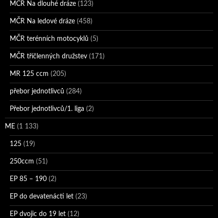
MČR Na dlouhé dráze
(123)
MČR Na ledové dráze
(458)
MČR terénních motocyklů
(5)
MČR tříčlenných družstev
(171)
MR 125 ccm
(205)
přebor jednotlivců
(284)
Přebor jednotlivců/1. liga
(2)
ME
(1 133)
125
(19)
250ccm
(51)
EP 85 – 190
(2)
EP do devatenácti let
(23)
EP dvojic do 19 let
(12)