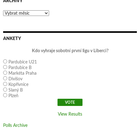
ARCHIVY
Archivy
ANKETY
Kdo vyhraje sobotní první ligu v Liberci?
Pardubice U21
Pardubice B
Markéta Praha
Divišov
Kopřivnice
Slaný B
Plzeň
View Results
Polls Archive