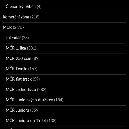
Čtenářský příběh
(4)
Komerční zóna
(218)
MČR
(2 707)
kalendář
(23)
MČR 1. liga
(381)
MČR 250 ccm
(89)
MČR Dvojic
(167)
MČR flat track
(59)
MČR Jednotlivců
(282)
MČR Juniorských družstev
(184)
MČR Juniorů
(359)
MČR Juniorů do 19 let
(138)