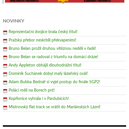
NOVINKY
Reprezentační dvojice brala český titul!
Pražský přebor neskrblil překvapeními!
Bruno Belan prožil druhou vítěznou neděli v řadě!
Bruno Belan se radoval z triumfu na domácí dráze!
Andy Appleton obhájil dlouhodrážní titul!
Dominik Suchánek dobyl malý lázeňský ovál!
Adam Bubba Bednář si vyjel postup do finále SGP2!
Poláci měli na Borech pré!
Kopřivnice vyhrála i v Pardubicích!
Mistrovský flat track se vrátil do Mariánských Lázní!