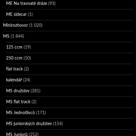
ME Na travnaté dráze
(93)
ME sidecar
(1)
Minirozhovor
(1 020)
MS
(1 844)
125 ccm
(19)
250 ccm
(50)
flat track
(2)
kalendář
(24)
MS družstev
(281)
MS flat track
(2)
MS Jednotlivců
(171)
MS juniorských družstev
(154)
MS Juniorů
(252)