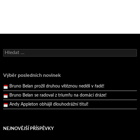
Bruno Belan se radoval z triumfu na domácí dráze!
Vyhledávání
Andy Appleton obhájil dlouhodrážní titul!
Reprezentační dvojice brala český titul!
Pražský přebor neskrblil překvapeními!
Výběr posledních novinek
Bruno Belan prožil druhou vítěznou neděli v řadě!
Bruno Belan se radoval z triumfu na domácí dráze!
Andy Appleton obhájil dlouhodrážní titul!
Reprezentační dvojice brala český titul!
NEJNOVĚJŠÍ PŘÍSPĚVKY