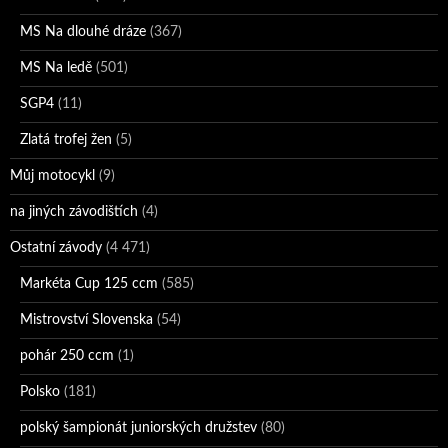
MS Na dlouhé dráze
(367)
MS Na ledě
(501)
SGP4
(11)
Zlatá trofej žen
(5)
Můj motocykl
(9)
na jiných závodištích
(4)
Ostatní závody
(4 471)
Markéta Cup 125 ccm
(585)
Mistrovství Slovenska
(54)
pohár 250 ccm
(1)
Polsko
(181)
polský šampionát juniorských družstev
(80)