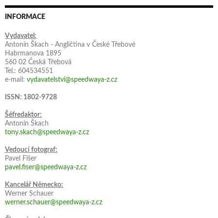
INFORMACE
Vydavatel:
Antonín Škach - Angličtina v České Třebové
Habrmanova 1895
560 02 Česká Třebová
Tel.: 604534551
e-mail:
vydavatelstvi@speedwaya-z.cz
ISSN: 1802-9728
Šéfredaktor:
Antonín Škach
tony.skach@speedwaya-z.cz
Vedoucí fotograf:
Pavel Fišer
pavel.fiser@speedwaya-z.cz
Kancelář Německo:
Werner Schauer
werner.schauer@speedwaya-z.cz