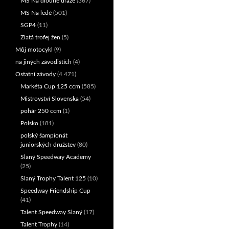
MS Na dlouhé dráze
(367)
MS Na ledě
(501)
SGP4
(11)
Zlatá trofej žen
(5)
Můj motocykl
(9)
na jiných závodištích
(4)
Ostatní závody
(4 471)
Markéta Cup 125 ccm
(585)
Mistrovství Slovenska
(54)
pohár 250 ccm
(1)
Polsko
(181)
polský šampionát
juniorských družstev
(80)
Slaný Speedway Academy
(25)
Slaný Trophy Talent 125
(10)
Speedway Friendship Cup
(41)
Talent Speedway Slaný
(17)
Talent Trophy
(14)