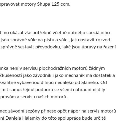
 opravovat motory Shupa 125 ccm.
 mu ukázal vše potřebné včetně nutného speciálního
 jsou správné vůle na pístu a válci, jak nastavit rozvod
 správně sestavit převodovku, jaké jsou úpravy na řazení
amka není v servisu plochodrážních motorů žádným
kušeností jako závodník i jako mechanik má dostatek a
 kvalitně vybavenou dílnou nedaleko od Slaného. Od
 mít samozřejmě podporu se všemi náhradními díly
pravám a servisu našich motorů.
konec závodní sezóny přinese opět nápor na servis motorů
ení Daniela Halamky do této spolupráce bude určitě