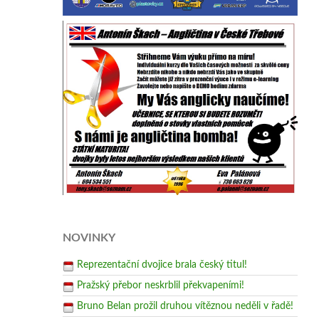
NOVINKY
Reprezentační dvojice brala český titul!
Pražský přebor neskrblil překvapeními!
Bruno Belan prožil druhou vítěznou neděli v řadě!