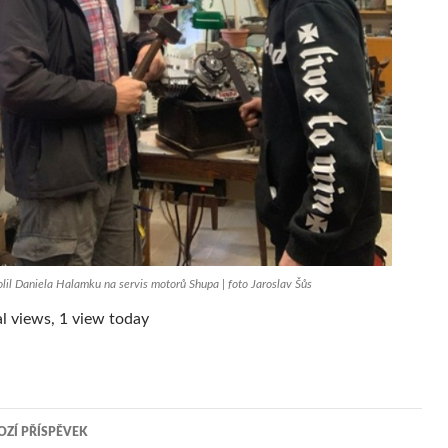
lil Daniela Halamku na servis motorů Shupa | foto Jaroslav Šůs
l views, 1 view today
ZÍ PŘÍSPĚVEK