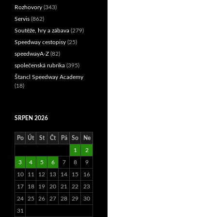
Rozhovory
(343)
Servis
(862)
Soutěže, hry a zábava
(279)
Speedway cestopisy
(25)
speedwayA-Z
(82)
společenská rubrika
(395)
Štancl Speedway Academy
(18)
SRPEN 2026
Po
Út
St
Čt
Pá
So
Ne
1
2
3
4
5
6
7
8
9
10
11
12
13
14
15
16
17
18
19
20
21
22
23
24
25
26
27
28
29
30
31