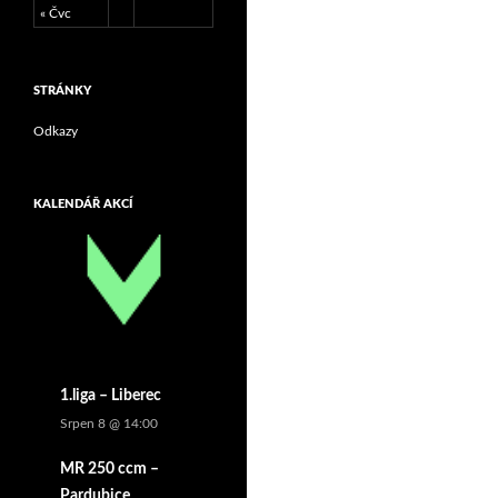
« Čvc
STRÁNKY
Odkazy
KALENDÁŘ AKCÍ
1.liga – Liberec
Srpen 8 @ 14:00
MR 250 ccm –
Pardubice