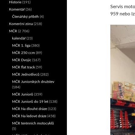
Historie
(191)
Servis moto
Komentář
(36)
959 nebo lz
Čtenářský příběh
(4)
Komerční zóna
(218)
MČR
(2 706)
kalendář
(23)
MČR 1. liga
(380)
MČR 250 ccm
(89)
MČR Dvojic
(167)
MČR flat track
(59)
MČR Jednotlivců
(282)
MČR Juniorských družstev
(184)
MČR Juniorů
(359)
MČR Juniorů do 19 let
(138)
MČR Na dlouhé dráze
(123)
MČR Na ledové dráze
(458)
MČR terénních motocyklů
(5)