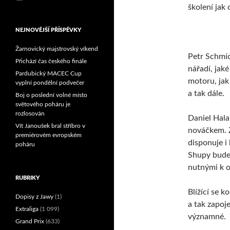
školení jak
Reprezentační dvojice
brala český titul!
NEJNOVĚJŠÍ PŘÍSPĚVKY
Žarnovický majstrovský víkend
Petr Schmíd
Přichází čas českého finále
nářadí, jaké
Pardubický MACEC Cup
motoru, jak
vyplní pondělní podvečer
a tak dále.
Boj o poslední volné místo
světového poháru je
rozlosován
Daniel Hal
Vít Janoušek bral stříbro v
nováčkem. Z
premiérovém evropském
disponuje i
poháru
Shupy bude
nutnými k o
RUBRIKY
Blížící se 
Dopisy z Jawy
(1)
a tak zapoj
Extraliga
(1 099)
významné.
Grand Prix
(633)