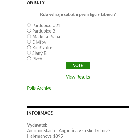
ANKETY
Kdo vyhraje sobotní první ligu v Liberci?
Pardubice U21
Pardubice B
Markéta Praha
Divišov
Kopřivnice
Slaný B
Plzeň
View Results
Polls Archive
INFORMACE
Vydavatel:
Antonín Škach - Angličtina v České Třebové
Habrmanova 1895