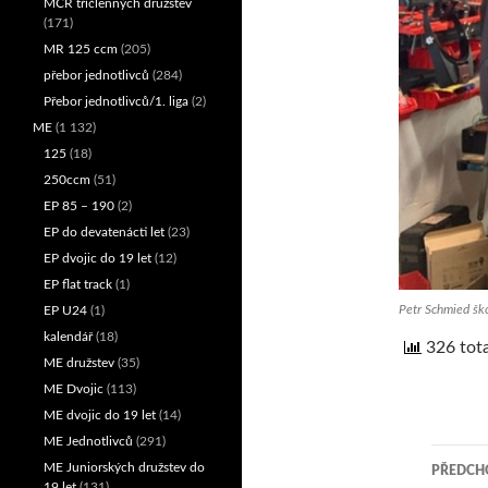
MČR tříčlenných družstev
(171)
MR 125 ccm
(205)
přebor jednotlivců
(284)
Přebor jednotlivců/1. liga
(2)
ME
(1 132)
125
(18)
250ccm
(51)
EP 85 – 190
(2)
EP do devatenácti let
(23)
EP dvojic do 19 let
(12)
EP flat track
(1)
Petr Schmied ško
EP U24
(1)
kalendář
(18)
326 tota
ME družstev
(35)
ME Dvojic
(113)
ME dvojic do 19 let
(14)
ME Jednotlivců
(291)
ME Juniorských družstev do
PŘEDCHO
19 let
(131)