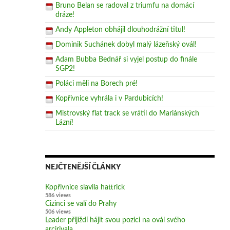
Bruno Belan se radoval z triumfu na domácí
dráze!
Andy Appleton obhájil dlouhodrážní titul!
Dominik Suchánek dobyl malý lázeňský ovál!
Adam Bubba Bednář si vyjel postup do finále
SGP2!
Poláci měli na Borech pré!
Kopřivnice vyhrála i v Pardubicích!
Mistrovský flat track se vrátil do Mariánských
Lázní!
NEJČTENĚJŠÍ ČLÁNKY
Kopřivnice slavila hattrick
586 views
Cizinci se valí do Prahy
506 views
Leader přijíždí hájit svou pozici na ovál svého
arcirivala