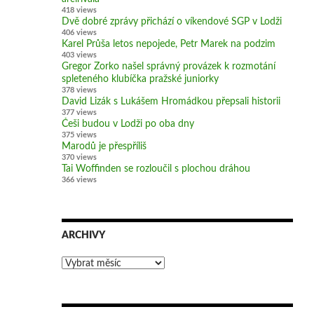
418 views
Dvě dobré zprávy přichází o víkendové SGP v Lodži
406 views
Karel Průša letos nepojede, Petr Marek na podzim
403 views
Gregor Zorko našel správný provázek k rozmotání
spleteného klubíčka pražské juniorky
378 views
David Lizák s Lukášem Hromádkou přepsali historii
377 views
Češi budou v Lodži po oba dny
375 views
Marodů je přespříliš
370 views
Tai Woffinden se rozloučil s plochou dráhou
366 views
ARCHIVY
Archivy