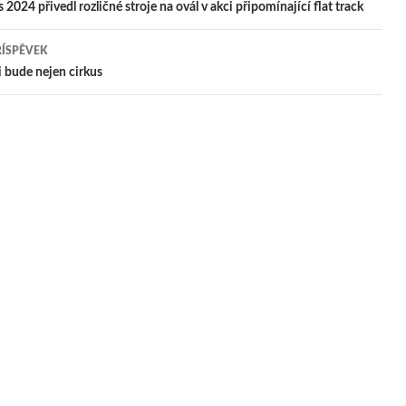
igace
 2024 přivedl rozličné stroje na ovál v akci připomínající flat track
ŘÍSPĚVEK
pěvek
i bude nejen cirkus