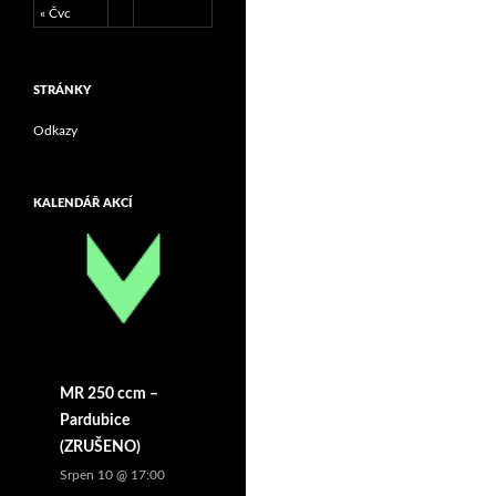
« Čvc
STRÁNKY
Odkazy
KALENDÁŘ AKCÍ
MR 250 ccm –
Pardubice
(ZRUŠENO)
Srpen 10 @ 17:00