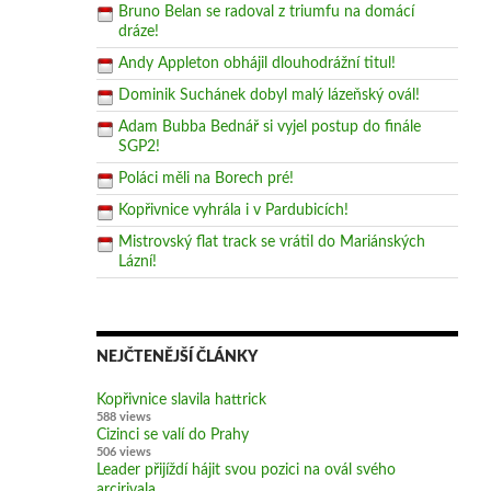
Bruno Belan se radoval z triumfu na domácí
dráze!
Andy Appleton obhájil dlouhodrážní titul!
Dominik Suchánek dobyl malý lázeňský ovál!
Adam Bubba Bednář si vyjel postup do finále
SGP2!
Poláci měli na Borech pré!
Kopřivnice vyhrála i v Pardubicích!
Mistrovský flat track se vrátil do Mariánských
Lázní!
NEJČTENĚJŠÍ ČLÁNKY
Kopřivnice slavila hattrick
588 views
Cizinci se valí do Prahy
506 views
Leader přijíždí hájit svou pozici na ovál svého
arcirivala