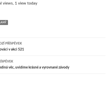
l views, 1 view today
SLANÝ
ZÍ PŘÍSPĚVEK
igace
lováci v akci 521
ŘÍSPĚVEK
pěvek
 jediná věc, uvidíme krásné a vyrovnané závody