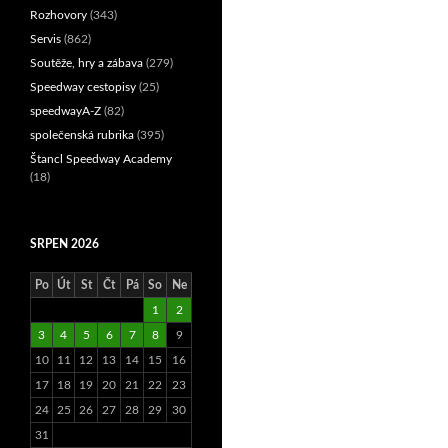
Rozhovory
(343)
Servis
(862)
Soutěže, hry a zábava
(279)
Speedway cestopisy
(25)
speedwayA-Z
(82)
společenská rubrika
(395)
Štancl Speedway Academy
(18)
SRPEN 2026
Po
Út
St
Čt
Pá
So
Ne
1
2
3
4
5
6
7
8
9
10
11
12
13
14
15
16
17
18
19
20
21
22
23
24
25
26
27
28
29
30
31