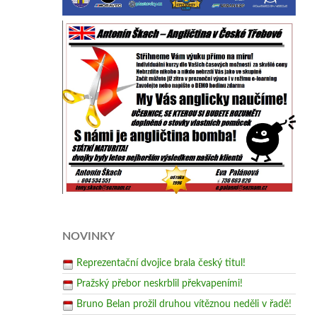
NOVINKY
Reprezentační dvojice brala český titul!
Pražský přebor neskrblil překvapeními!
Bruno Belan prožil druhou vítěznou neděli v řadě!