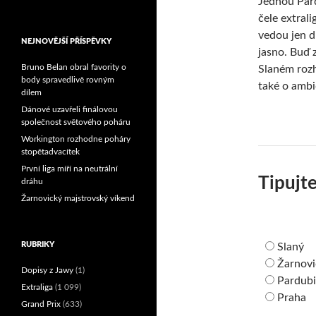
Jednou Par
Reprezentační dvojice
čele extral
brala český titul!
vedou jen d
NEJNOVĚJŠÍ PŘÍSPĚVKY
jasno. Buď z
Bruno Belan obral favority o
Slaném rozh
body spravedlivě rovným
také o ambi
dílem
Dánové uzavřeli finálovou
společnost světového poháru
Workington rozhodne poháry
stopětadvacítek
První liga míří na neutrální
Tipujte
dráhu
Žarnovický majstrovský víkend
RUBRIKY
Slaný
Žarnovi
Dopisy z Jawy
(1)
Pardub
Extraliga
(1 099)
Praha
Grand Prix
(633)