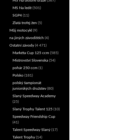
MS Na dlouhé dráze
(367)
MS Na ledě
(501)
SGP4
(11)
Zlatá trofej žen
(5)
Můj motocykl
(9)
na jiných závodištích
(4)
Ostatní závody
(4 471)
Markéta Cup 125 ccm
(585)
Mistrovství Slovenska
(54)
pohár 250 ccm
(1)
Polsko
(181)
polský šampionát
juniorských družstev
(80)
Slaný Speedway Academy
(25)
Slaný Trophy Talent 125
(10)
Speedway Friendship Cup
(41)
Talent Speedway Slaný
(17)
Talent Trophy
(14)