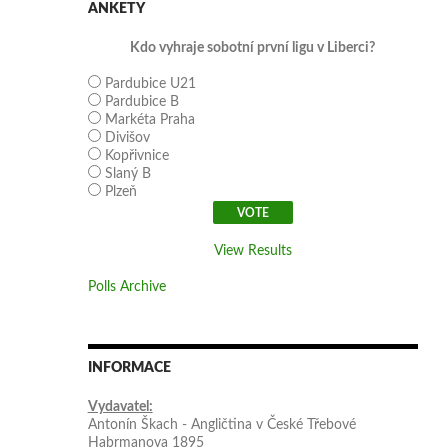
ANKETY
Kdo vyhraje sobotní první ligu v Liberci?
Pardubice U21
Pardubice B
Markéta Praha
Divišov
Kopřivnice
Slaný B
Plzeň
View Results
Polls Archive
INFORMACE
Vydavatel:
Antonín Škach - Angličtina v České Třebové
Habrmanova 1895