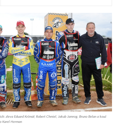
ích: zleva Eduard Krčmář, Robert Chmiel, Jakub Jamrog, Bruno Belan a kouč
to Karel Herman