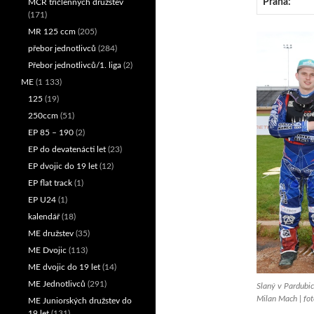
Praha:
MČR tříčlenných družstev
(171)
MR 125 ccm
(205)
přebor jednotlivců
(284)
Přebor jednotlivců/1. liga
(2)
ME
(1 133)
125
(19)
250ccm
(51)
EP 85 – 190
(2)
EP do devatenácti let
(23)
EP dvojic do 19 let
(12)
EP flat track
(1)
EP U24
(1)
kalendář
(18)
ME družstev
(35)
ME Dvojic
(113)
ME dvojic do 19 let
(14)
ME Jednotlivců
(291)
Slaný v Pardubic
Milan Mach | fo
ME Juniorských družstev do
19 let
(131)