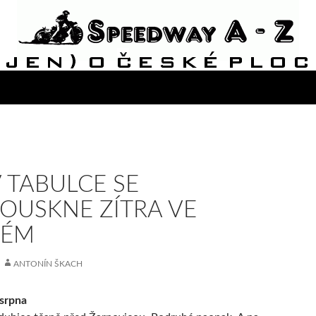
V TABULCE SE
OUSKNE ZÍTRA VE
NÉM
ANTONÍN ŠKACH
 srpna