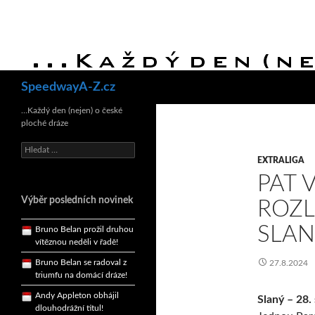
Hledat
SpeedwayA-Z.cz
Bruno Belan se radoval z
triumfu na domácí dráze!
…Každý den (nejen) o české
ploché dráze
Andy Appleton obhájil
dlouhodrážní titul!
Vyhledávání
Reprezentační dvojice
EXTRALIGA
brala český titul!
PAT 
Pražský přebor neskrblil
Výběr posledních novinek
ROZL
překvapeními!
Bruno Belan prožil druhou
SLA
vítěznou neděli v řadě!
Bruno Belan se radoval z
27.8.2024
triumfu na domácí dráze!
Andy Appleton obhájil
Slaný – 28.
dlouhodrážní titul!