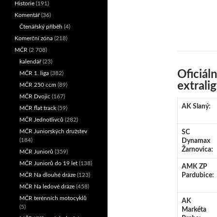
Historie
(191)
Komentář
(36)
Čtenářský příběh
(4)
Komerční zóna
(218)
MČR
(2 708)
kalendář
(23)
Oficiál
MČR 1. liga
(382)
extrali
MČR 250 ccm
(89)
MČR Dvojic
(167)
AK Slaný:
MČR flat track
(59)
MČR Jednotlivců
(282)
MČR Juniorských družstev
SC
(184)
Dynamax
Žarnovica:
MČR Juniorů
(359)
MČR Juniorů do 19 let
(138)
AMK ZP
MČR Na dlouhé dráze
(123)
Pardubice:
MČR Na ledové dráze
(458)
MČR terénních motocyklů
AK
(5)
Markéta