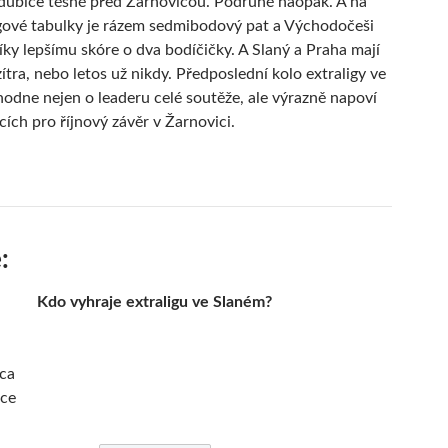
dubice těsně před Žarnovicou. Podruhé naopak. A na
igové tabulky je rázem sedmibodový pat a Východočeši
íky lepšímu skóre o dva bodíčičky. A Slaný a Praha mají
ítra, nebo letos už nikdy. Předposlední kolo extraligy ve
odne nejen o leaderu celé soutěže, ale výrazně napoví
cích pro říjnový závěr v Žarnovici.
:
Kdo vyhraje extraligu ve Slaném?
ca
ice