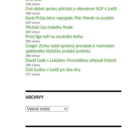
418 views
Dvě dobré zprávy přichází o víkendové SGP v Lodži
408 views
Karel Průša letos nepojede, Petr Marek na podzim
405 views
Přichází čas českého finále
385 views
První liga míří na neutrální dráhu
382 views
Gregor Zorko našel správný provázek k rozmotání
spleteného klubíčka pražské juniorky
380 views
David Lizák s Lukášem Hromádkou přepsali historii
380 views
Češi budou v Lodži po oba dny
377 views
ARCHIVY
Archivy