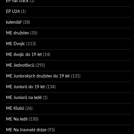
EP flat track
(1)
EP U24
(1)
kalendář
(18)
ME družstev
(35)
ME Dvojic
(113)
ME dvojic do 19 let
(14)
ME Jednotlivců
(291)
ME Juniorských družstev do 19 let
(131)
ME Juniorů do 19 let
(134)
ME Juniorů na ledě
(1)
ME Klubů
(26)
ME Na ledě
(130)
ME Na travnaté dráze
(93)