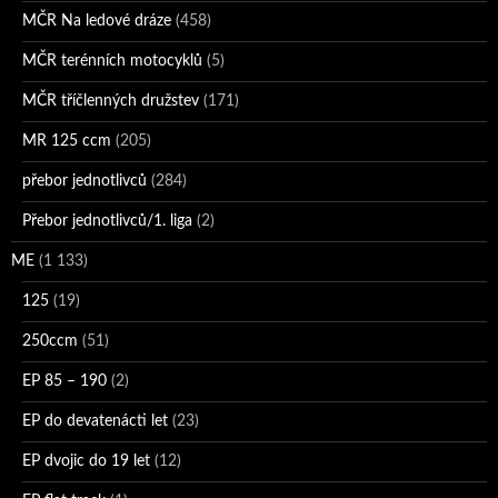
MČR Na ledové dráze
(458)
MČR terénních motocyklů
(5)
MČR tříčlenných družstev
(171)
MR 125 ccm
(205)
přebor jednotlivců
(284)
Přebor jednotlivců/1. liga
(2)
ME
(1 133)
125
(19)
250ccm
(51)
EP 85 – 190
(2)
EP do devatenácti let
(23)
EP dvojic do 19 let
(12)