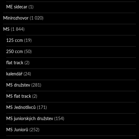
ME sidecar
(1)
Minirozhovor
(1 020)
MS
(1 844)
125 ccm
(19)
250 ccm
(50)
flat track
(2)
kalendář
(24)
MS družstev
(281)
MS flat track
(2)
MS Jednotlivců
(171)
MS juniorských družstev
(154)
MS Juniorů
(252)