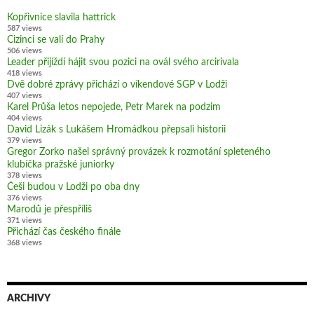
Kopřivnice slavila hattrick
587 views
Cizinci se valí do Prahy
506 views
Leader přijíždí hájit svou pozici na ovál svého arcirivala
418 views
Dvě dobré zprávy přichází o víkendové SGP v Lodži
407 views
Karel Průša letos nepojede, Petr Marek na podzim
404 views
David Lizák s Lukášem Hromádkou přepsali historii
379 views
Gregor Zorko našel správný provázek k rozmotání spleteného
klubíčka pražské juniorky
378 views
Češi budou v Lodži po oba dny
376 views
Marodů je přespříliš
371 views
Přichází čas českého finále
368 views
ARCHIVY