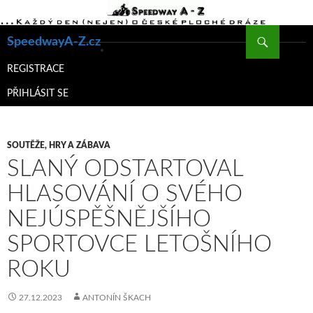
Hledat
SpeedwayA-Z.cz
PŘEJÍT
K
REGISTRACE
OBSAHU
PŘIHLÁSIT SE
WEBU
SOUTĚŽE, HRY A ZÁBAVA
SLANÝ ODSTARTOVAL
HLASOVÁNÍ O SVÉHO
NEJÚSPĚŠNĚJŠÍHO
SPORTOVCE LETOŠNÍHO
ROKU
27.12.2023
ANTONÍN ŠKACH