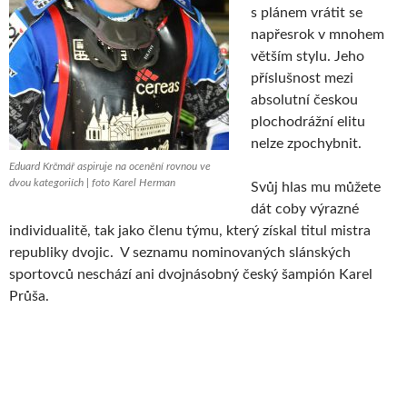
s plánem vrátit se
napřesrok v mnohem
větším stylu. Jeho
příslušnost mezi
absolutní českou
plochodrážní elitu
nelze zpochybnit.
Eduard Krčmář aspiruje na ocenění rovnou ve
dvou kategoriích | foto Karel Herman
Svůj hlas mu můžete
dát coby výrazné
individualitě, tak jako členu týmu, který získal titul mistra
republiky dvojic. V seznamu nominovaných slánských
sportovců neschází ani dvojnásobný český šampión Karel
Průša.