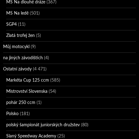
MS Na dlouhé dráze
(367)
MS Na ledě
(501)
SGP4
(11)
Zlatá trofej žen
(5)
Můj motocykl
(9)
na jiných závodištích
(4)
Ostatní závody
(4 471)
Markéta Cup 125 ccm
(585)
Mistrovství Slovenska
(54)
pohár 250 ccm
(1)
Polsko
(181)
polský šampionát juniorských družstev
(80)
Slaný Speedway Academy
(25)