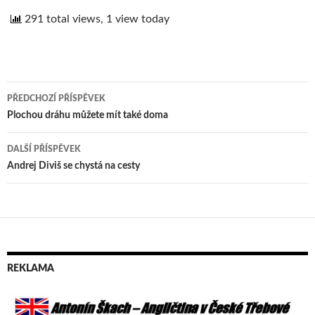
291 total views, 1 view today
PŘEDCHOZÍ PŘÍSPĚVEK
Navigace
Plochou dráhu můžete mít také doma
pro
DALŠÍ PŘÍSPĚVEK
příspěvek
Andrej Diviš se chystá na cesty
REKLAMA