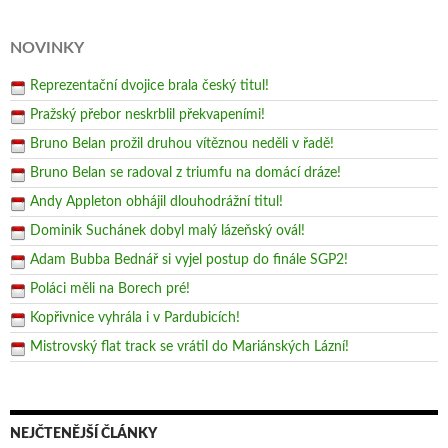
NOVINKY
Reprezentační dvojice brala český titul!
Pražský přebor neskrblil překvapeními!
Bruno Belan prožil druhou vítěznou neděli v řadě!
Bruno Belan se radoval z triumfu na domácí dráze!
Andy Appleton obhájil dlouhodrážní titul!
Dominik Suchánek dobyl malý lázeňský ovál!
Adam Bubba Bednář si vyjel postup do finále SGP2!
Poláci měli na Borech pré!
Kopřivnice vyhrála i v Pardubicích!
Mistrovský flat track se vrátil do Mariánských Lázní!
NEJČTENĚJŠÍ ČLÁNKY