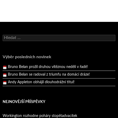
Bruno Belan se radoval z triumfu na domácí dráze!
Vyhledávání
Andy Appleton obhájil dlouhodrážní titul!
Reprezentační dvojice brala český titul!
Pražský přebor neskrblil překvapeními!
Výběr posledních novinek
Bruno Belan prožil druhou vítěznou neděli v řadě!
Bruno Belan se radoval z triumfu na domácí dráze!
Andy Appleton obhájil dlouhodrážní titul!
Reprezentační dvojice brala český titul!
NEJNOVĚJŠÍ PŘÍSPĚVKY
Workington rozhodne poháry stopětadvacítek