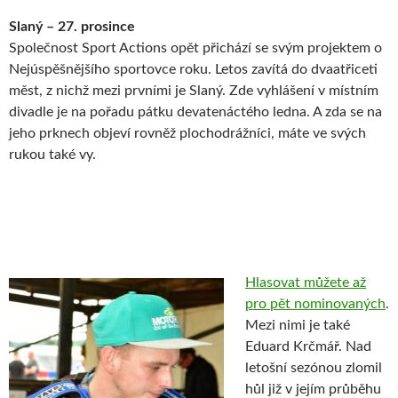
Slaný – 27. prosince
Společnost Sport Actions opět přichází se svým projektem o
Nejúspěšnějšího sportovce roku. Letos zavítá do dvaatřiceti
měst, z nichž mezi prvními je Slaný. Zde vyhlášení v místním
divadle je na pořadu pátku devatenáctého ledna. A zda se na
jeho prknech objeví rovněž plochodrážníci, máte ve svých
rukou také vy.
Hlasovat můžete až
pro pět nominovaných
.
Mezi nimi je také
Eduard Krčmář. Nad
letošní sezónou zlomil
hůl již v jejím průběhu