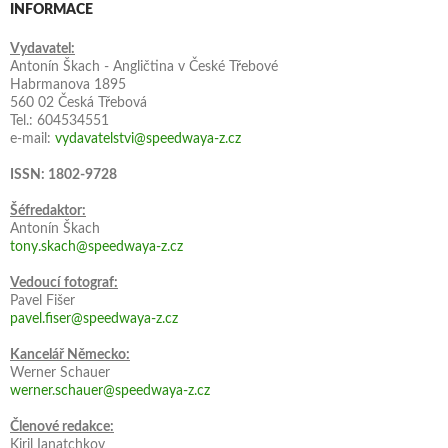
INFORMACE
Vydavatel:
Antonín Škach - Angličtina v České Třebové
Habrmanova 1895
560 02 Česká Třebová
Tel.: 604534551
e-mail:
vydavatelstvi@speedwaya-z.cz
ISSN: 1802-9728
Šéfredaktor:
Antonín Škach
tony.skach@speedwaya-z.cz
Vedoucí fotograf:
Pavel Fišer
pavel.fiser@speedwaya-z.cz
Kancelář Německo:
Werner Schauer
werner.schauer@speedwaya-z.cz
Členové redakce:
Kiril Ianatchkov