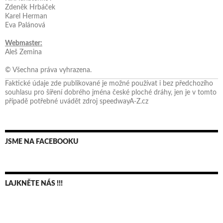
Zdeněk Hrbáček
Karel Herman
Eva Palánová
Webmaster:
Aleš Zemina
© Všechna práva vyhrazena.
Faktické údaje zde publikované je možné používat i bez předchozího
souhlasu pro šíření dobrého jména české ploché dráhy, jen je v tomto
případě potřebné uvádět zdroj speedwayA-Z.cz
JSME NA FACEBOOKU
LAJKNĚTE NÁS !!!