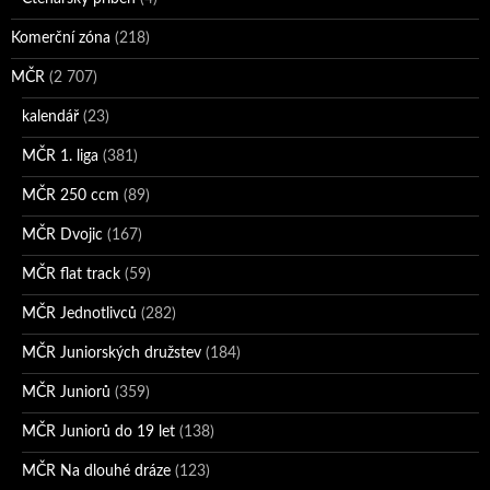
Komerční zóna
(218)
MČR
(2 707)
kalendář
(23)
MČR 1. liga
(381)
MČR 250 ccm
(89)
MČR Dvojic
(167)
MČR flat track
(59)
MČR Jednotlivců
(282)
MČR Juniorských družstev
(184)
MČR Juniorů
(359)
MČR Juniorů do 19 let
(138)
MČR Na dlouhé dráze
(123)